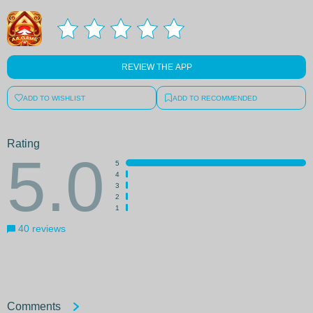
REVIEW THE APP
ADD TO WISHLIST
ADD TO RECOMMENDED
Rating
5.0
5
4
3
2
1
40 reviews
Comments