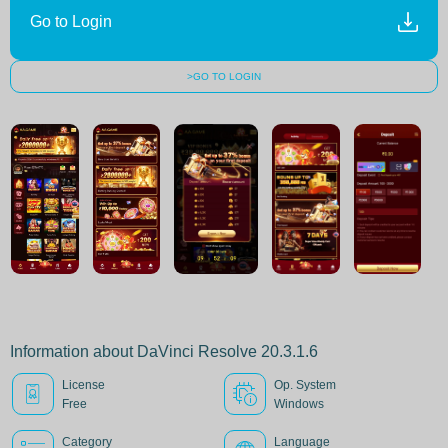
Go to Login
>GO TO LOGIN
Information about DaVinci Resolve 20.3.1.6
License
Op. System
Free
Windows
Category
Language