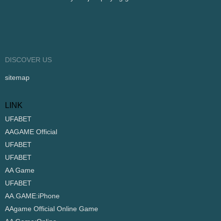
incorporates community-driven features, allowing users to interact
and communicate beyond just playing games.
DISCOVER US
sitemap
LINK
UFABET
AAGAME Official
UFABET
UFABET
AA Game
UFABET
AA.GAME:iPhone