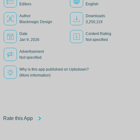
Editors
English
Author
Downloads
Blackmagic Design
3,250,119
Date
Content Rating
Jan 9, 2026
Not specified
Advertisement
Not specified
Why is this app published on Uptodown?
(More information)
Rate this App