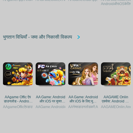
प्लेटफ़ॉर्म
डाउनलोड गाइड
डाउनलोड
करें
AndroidऔरiOSकेलिएमुफ
भुगतान विधियाँ - जमा और निकासी विकल्प
AAgame Offic ऐप
AA Game: Android
AA Game: Android
AAGAME Onlin
डाउनलोड - Android
और iOS पर मुफ्त
और iOS के लिए मुफ्त
एक्सेस: Android और
और iOS प्लेटफ़ॉर्म पर
डाउनलोड और एक्सेस
डाउनलोड और प्ले
Apple के लिए APP
AAgameOfficऐपडाउनलोड:AndroidऔरiOSप्लेटफ़ॉर्मपरगेमिंगएक्सेसAAgameOfficऐपडाउनलोड:
AAGame:AndroidऔरiOSपरमुफ्तडाउनलोडऔरएक्सेसगाइडAAगेम्स:Andro
AAगेम्सडाउनलोडकरें:AndroidऔरiOSकेलिएमुफ्तग
AAGAMEOnlin:Andro
एक्सेस
गाइड
और APK