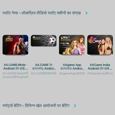
स्लॉट गेम्स - लोकप्रिय वीडियो स्लॉट मशीनों का संग्रह
AA.GAME:Mobi -
AA.GAME ऐप
AAgame App
AAGame India:
Android और iOS के
डाउनलोड: Android
डाउनलोड: Android
Android और iOS पर
लिए ऐप डाउनलोड करें
और iOS प्लेटफ़ॉर्म पर
और iOS के लिए मुफ्त
ऐप डाउनलोड करें
AA.GAME:Mobiपरगेमिंगएप्सऔरAPKडाउनलोडकरें-
AA.GAMEऐपडाउनलोड:AndroidऔरiOSप्लेटफ़ॉर्मपरगेमिंगएक्सेसAA.
AAgameAppडाउनलोड:AndroidऔरiOSकेलिएगेमि
AAGameIndiaऐप:And
गेमिंग एक्सेस
गेमिंग प्लेटफॉर्म
AndroidऔरAppleप्लेटफ़ॉर्मकेलिएAA.GAME:Mobiपरमोब
स्पोर्ट्स बेटिंग - विभिन्न खेल आयोजनों पर बेटिंग