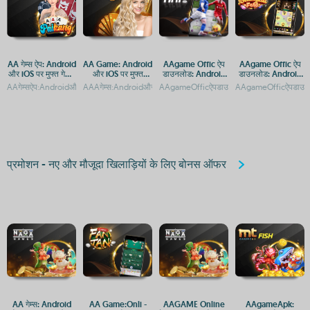
AA गेम्स ऐप: Android
AA Game: Android
AAgame Offic ऐप
AAgame Offic ऐप
और iOS पर मुफ्त गेमिंग
और iOS पर मुफ्त
डाउनलोड: Android
डाउनलोड: Android
का आनंद
डाउनलोड और एक्सेस
और iOS प्लेटफ़ॉर्म के
और iOS प्लेटफ़ॉर्म पर
AAगेम्सऐप:AndroidऔरiOSपरमुफ्तगेमिंगकाआनंदAAGame:AndroidऔरiOSपरमुफ्तडाउनलोडऔरएक्
AAAगेम्स:AndroidऔरiOSकेलिएमुफ्तगेमिंगऐपAAगेम्सएंड्रॉइडऔरiOSपरमुफ्
AAgameOfficऐपडाउनलोड:AndroidऔरiOSप्लेट
AAgameOfficऐपडाउनलो
गाइड
लिए पूरी गाइड
एक्सेस गाइड
प्रमोशन - नए और मौजूदा खिलाड़ियों के लिए बोनस ऑफर
AA गेम्स: Android
AA Game:Onli -
AAGAME Online
AAgameApk: