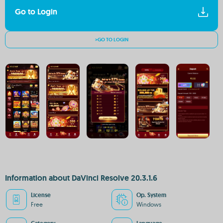
Go to Login
>GO TO LOGIN
Information about DaVinci Resolve 20.3.1.6
License
Op. System
Free
Windows