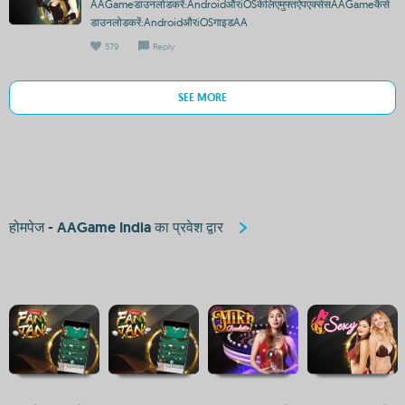
AAGameडाउनलोडकरें:AndroidऔरiOSकेलिएमुफ्तऐपएक्सेसAAGameकैसे
डाउनलोडकरें:AndroidऔरiOSगाइडAA
579
Reply
SEE MORE
होमपेज - AAGame India का प्रवेश द्वार