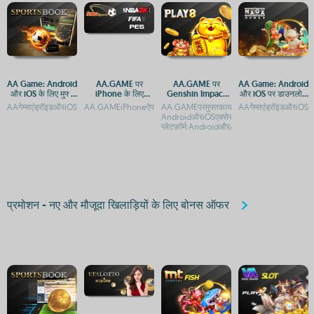
AA Game: Android
AA.GAME पर
AA.GAME पर
AA Game: Android
और iOS के लिए मुफ्त
iPhone के लिए
Genshin Impact
और iOS पर डाउनलोड
डाउनलोड और एक्सेस
Android ऐप्स कैसे
APK डाउनलोड करें:
और एक्सेस गाइड
AAगेम्सएंड्रॉइडऔरiOSपरमुफ्तमेंखेलनेकेलिएडाउनलोडकरेंAAगेम्सडाउनलोडकरें:AndroidऔरiOSकेलिए
AA.GAMEiPhoneऐपडाउनलोड:AndroidऔरiOSप्लेटफ़ॉर्मपरगेमिंगएक्
AA.GAMEपरमुफ्तफ़ायरएपीकेडाउनलोड-
AAगेम्सएंड्रॉइडऔरiOS
गाइड
डाउनलोड करें
Android और iOS
AndroidऔरiOSएक्सेस【AA.GAME】
एक्सेस
प्लेटफ़ॉर्म:AndroidऔरAppleडिव
प्रमोशन - नए और मौजूदा खिलाड़ियों के लिए बोनस ऑफर