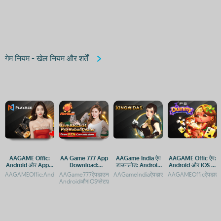
गेम नियम - खेल नियम और शर्तें
AAGAME Offic:
AA Game 777 App
AAGame India ऐप
AAGAME Offic ऐप:
Android और Apple
Download:
डाउनलोड: Android
Android और iOS पर
के लिए APP और APK
Android & iOS
और iOS प्लेटफॉर्म पर
डाउनलोड करें
AAGAMEOffic:AndroidऔरAppleकेलिएAPPडाउनलोडकरें
AAGame777ऐपडाउनलोड-
AAGameIndiaऐपडाउनलोड:AndroidऔरiOSप्ल
AAGAMEOfficऐपडाउनल
डाउनलोड
मोबाइल गेमिंग प्लेटफॉर्म
एक्सेस
AndroidऔरiOSप्लेटफ़ॉर्मपरगेमिंगएक्सेसAAGame777:AndroidऔरiOSपरम