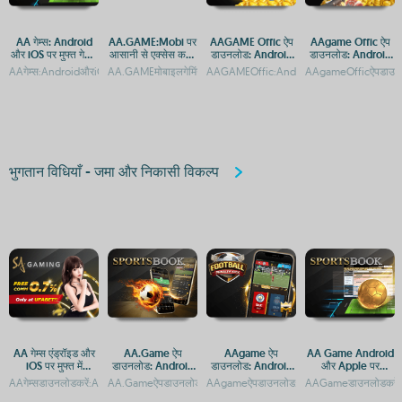
AA गेम्स: Android
AA.GAME:Mobi पर
AAGAME Offic ऐप
AAgame Offic ऐप
और iOS पर मुफ्त गेमिंग
आसानी से एक्सेस करें -
डाउनलोड: Android
डाउनलोड: Android
ऐप
Android और iOS के
और iOS प्लेटफ़ॉर्म
और iOS प्लेटफ़ॉर्म पर
AAगेम्स:AndroidऔरiOSपरमुफ्तगेमिंगकाआनंदAAGameApp:AndroidऔरiOSपरमुफ्तगेमिंगअनुभवAA
AA.GAMEमोबाइलगेमिंगप्लेटफॉर्म:AndroidऔरiOSपरडाउनलोडवएक्सेस
AAGAMEOffic:AndroidऔरiOSकेलिएऑफिशिय
AAgameOfficऐपडाउनलो
लिए ऐप डाउनलोड करें
गाइड
गेम एक्सेस गाइड
भुगतान विधियाँ - जमा और निकासी विकल्प
AA गेम्स एंड्रॉइड और
AA.Game ऐप
AAgame ऐप
AA Game Android
iOS पर मुफ्त में
डाउनलोड: Android
डाउनलोड: Android
और Apple पर
डाउनलोड करने के लिए
और iOS प्लेटफ़ॉर्म पर
और iOS प्लेटफ़ॉर्म पर
डाउनलोड करने के लिए
AAगेम्सडाउनलोडकरें:AndroidऔरiOSपरमुफ्तगेमिंगकाआनंदAAगेम्सएंड्रॉइडऔरiOSपरमुफ्तमेंखेलनेकेल
AA.Gameऐपडाउनलोड:AndroidऔरiOSप्लेटफॉर्मपरगेमिंगएक्सेसAA.Gam
AAgameऐपडाउनलोड:AndroidऔरiOSप्लेटफ़ॉर्म
AAGameडाउनलोडकरें:An
उपलब्ध हैं
गेमिंग एक्सेस
गेमिंग एक्सेस
मुफ्त ऐप