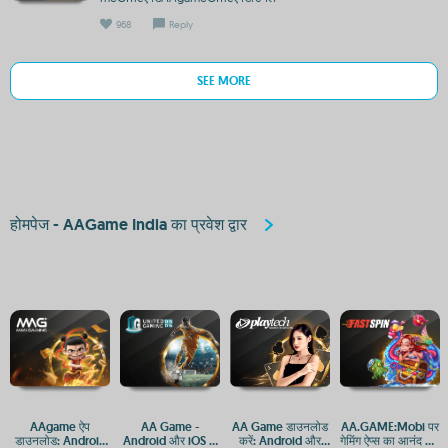
968
Reply
SEE MORE
होमपेज - AAGame India का प्रवेश द्वार
AAgame ऐप
AA Game -
AA Game डाउनलोड
AA.GAME:Mobi पर
डाउनलोड: Android
Android और iOS के
करें: Android और
गेमिंग ऐप्स का आनंद लें -