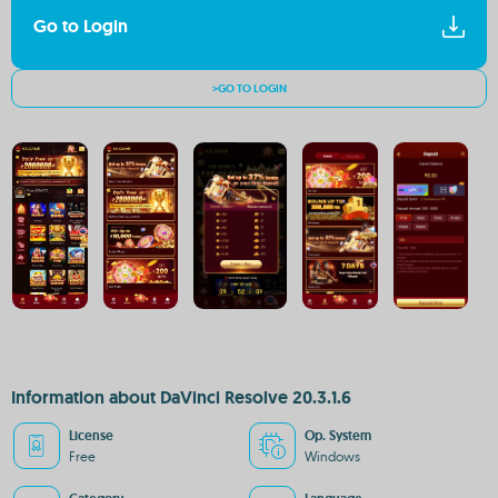
Go to Login
>GO TO LOGIN
Information about DaVinci Resolve 20.3.1.6
License
Op. System
Free
Windows