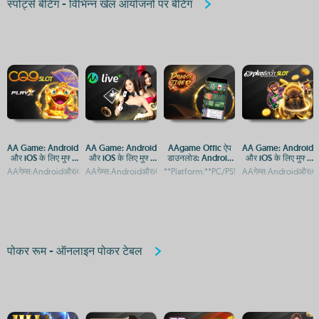
स्पोर्ट्स बेटिंग - विभिन्न खेल आयोजनों पर बेटिंग
AA Game: Android
AA Game: Android
AAgame Offic ऐप
AA Game: Android
और iOS के लिए मुफ्त
और iOS के लिए मुफ्त
डाउनलोड: Android
और iOS के लिए मुफ्त
डाउनलोड और प्ले
डाउनलोड और एक्सेस
और iOS प्लेटफ़ॉर्म पर
डाउनलोड और एक्सेस
AAगेम्स:AndroidऔरiOSकेलिएमुफ्तगेमिंगऐप्सAAGameएप्पडाउनलोड:AndroidऔरiOSपरमुफ्तगेमिंगएक्
AAगेम्स:AndroidऔरiOSकेलिएमुफ्तगेमिंगऐपAAगेम्स:AndroidऔरiOSकेलिएमुफ
**Platform:**PC/PS5/XboxSeries
AAगेम्स:AndroidऔरiOSक
गाइड
गेमिंग एक्सेस
गाइड
पोकर रूम - ऑनलाइन पोकर टेबल