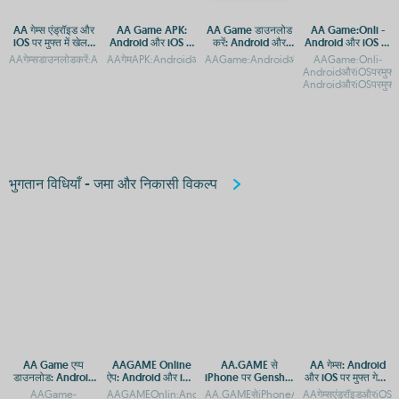
AA गेम्स एंड्रॉइड और
AA Game APK:
AA Game डाउनलोड
AA Game:Onli -
iOS पर मुफ्त में खेलने
Android और iOS के
करें: Android और
Android और iOS पर
के लिए डाउनलोड करें
लिए डाउनलोड गाइड
iOS के लिए मुफ्त गेमिंग
डाउनलोड करें
AAगेम्सडाउनलोडकरें:AndroidऔरiOSकेलिएमुफ्तगेमिंगऐपAAGame:AndroidऔरiOSकेलिएमुफ्तडा
AAगेमAPK:AndroidऔरiOSकेलिएमुफ्तडाउनलोडAAगेमAPK:Androidऔर
AAGame:AndroidऔरiOSपरमुफ्तडाउनलोडऔरप्लेकरें
AAGame:Onli-
ऐप
AndroidऔरiOSपरमुफ्त
AndroidऔरiOSपरमुफ्त
भुगतान विधियाँ - जमा और निकासी विकल्प
AA Game एप्प
AAGAME Online
AA.GAME से
AA गेम्स: Android
डाउनलोड: Android
ऐप: Android और iOS
iPhone पर Genshin
और iOS पर मुफ्त गेमिंग
और iOS पर गेमिंग का
पर डाउनलोड करें
Impact डाउनलोड और
का आनंद
AAGame-
AAGAMEOnlin:AndroidऔरAppleकेलिएAPPएक्सेसAAGAMEOnlinए
AA.GAMEसेiPhoneAA.GAME:iPhoपरAndroi
AAगेम्सएंड्रॉइडऔरiOS