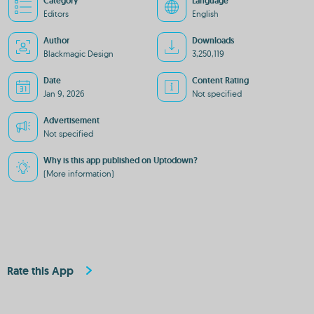
Category
Language
Editors
English
Author
Downloads
Blackmagic Design
3,250,119
Date
Content Rating
Jan 9, 2026
Not specified
Advertisement
Not specified
Why is this app published on Uptodown?
(More information)
Rate this App