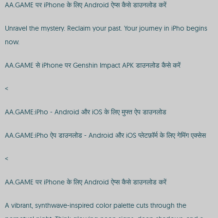
AA.GAME पर iPhone के लिए Android ऐप्स कैसे डाउनलोड करें
Unravel the mystery. Reclaim your past. Your journey in iPho begins
now.
AA.GAME से iPhone पर Genshin Impact APK डाउनलोड कैसे करें
<
AA.GAME:iPho - Android और iOS के लिए मुफ्त ऐप डाउनलोड
AA.GAME:iPho ऐप डाउनलोड - Android और iOS प्लेटफ़ॉर्म के लिए गेमिंग एक्सेस
<
AA.GAME पर iPhone के लिए Android ऐप्स कैसे डाउनलोड करें
A vibrant, synthwave-inspired color palette cuts through the