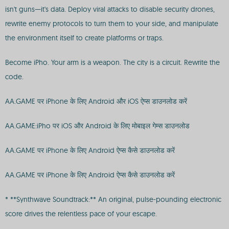
isn't guns—it's data. Deploy viral attacks to disable security drones,
rewrite enemy protocols to turn them to your side, and manipulate
the environment itself to create platforms or traps.
Become iPho. Your arm is a weapon. The city is a circuit. Rewrite the
code.
AA.GAME पर iPhone के लिए Android और iOS ऐप्स डाउनलोड करें
AA.GAME:iPho पर iOS और Android के लिए मोबाइल गेम्स डाउनलोड
AA.GAME पर iPhone के लिए Android ऐप्स कैसे डाउनलोड करें
AA.GAME पर iPhone के लिए Android ऐप्स कैसे डाउनलोड करें
* **Synthwave Soundtrack:** An original, pulse-pounding electronic
score drives the relentless pace of your escape.