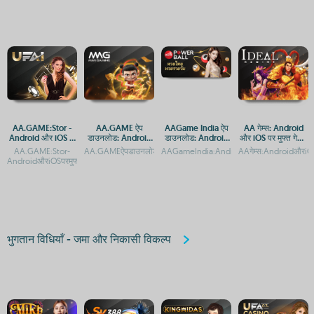
AA.GAME:Stor -
AA.GAME ऐप
AAGame India ऐप
AA गेम्स: Android
Android और iOS के
डाउनलोड: Android
डाउनलोड: Android
और iOS पर मुफ्त गेमिंग
लिए मुफ्त ऐप डाउनलोड
और iOS प्लेटफ़ॉर्म पर
और iOS प्लेटफॉर्म पर
ऐप
AA.GAME:Stor-
AA.GAMEऐपडाउनलोड:AndroidऔरiOSप्लेटफ़ॉर्मपरगेमिंगएक्सेसAA.
AAGameIndia:AndroidऔरiOSपरडाउनलोडकरें
AAगेम्स:AndroidऔरiOS
करें
गेमिंग एक्सेस
एक्सेस
AndroidऔरiOSपरमुफ्तऐप्सऔरगेम्सडाउनलोडकरेंAA.GAME:Storपरमुफ्तमेंडाउनलोडकरें-
भुगतान विधियाँ - जमा और निकासी विकल्प