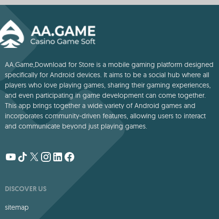
AA.Game,Download for Store is a mobile gaming platform designed
specifically for Android devices. It aims to be a social hub where all
players who love playing games, sharing their gaming experiences,
and even participating in game development can come together.
This app brings together a wide variety of Android games and
incorporates community-driven features, allowing users to interact
and communicate beyond just playing games.
DISCOVER US
sitemap