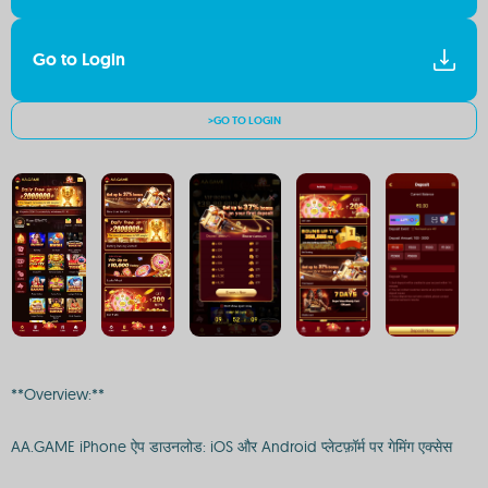
Go to Login
>GO TO LOGIN
**Overview:**
AA.GAME iPhone ऐप डाउनलोड: iOS और Android प्लेटफ़ॉर्म पर गेमिंग एक्सेस