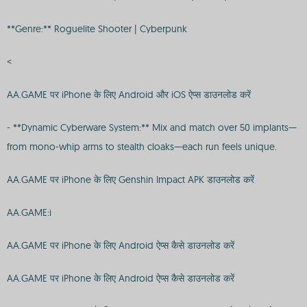
**Genre:** Roguelite Shooter | Cyberpunk
<
AA.GAME पर iPhone के लिए Android और iOS ऐप्स डाउनलोड करें
- **Dynamic Cyberware System:** Mix and match over 50 implants—
from mono-whip arms to stealth cloaks—each run feels unique.
AA.GAME पर iPhone के लिए Genshin Impact APK डाउनलोड करें
AA.GAME:i
AA.GAME पर iPhone के लिए Android ऐप्स कैसे डाउनलोड करें
AA.GAME पर iPhone के लिए Android ऐप्स कैसे डाउनलोड करें