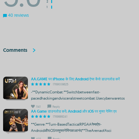
2
1
40 reviews
Comments
AA.GAME पर iPhone के लिए Android ऐप्स कैसे डाउनलोड करें
1769008625
-**DynamicCombat:**Switchbetweenfast-
pacedhackingandvisceralstreetcombat.Usecyberwaretos
1141
Reply
AA Game डाउनलोड करें: Android और iOS पर मुफ्त गेमिंग एप
1769889241
**Genre:**Turn-BasedTacticalRPGAAगेम्सऐप-
AndroidऔरiOSपरमुफ्तगेमिंगकाआनंद**TheArenaofAsci
422
Reply