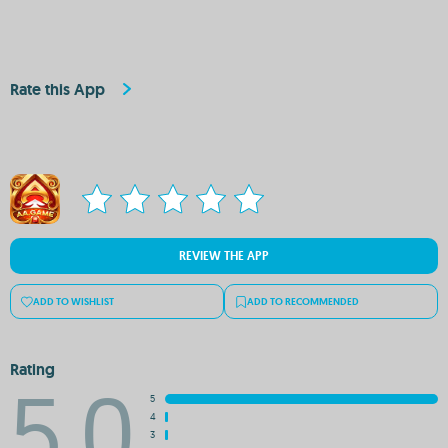
Rate this App
REVIEW THE APP
ADD TO WISHLIST
ADD TO RECOMMENDED
Rating
5.0
5
4
3