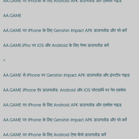
AA.GAME पर iPhone के लिए Android APK डाउनलोड और एक्सेस गाइड
AA.GAME
AA.GAME पर iPhone के लिए Genshin Impact APK डाउनलोड और प्ले करें
AA.GAME:iPho पर iOS और Android के लिए गेम्स डाउनलोड करें
<
AA.GAME से iPhone पर Genshin Impact APK डाउनलोड और इंस्टॉल गाइड
AA.GAME iPhone ऐप डाउनलोड: Android और iOS प्लेटफ़ॉर्म पर गेम एक्सेस
AA.GAME पर iPhone के लिए Android APK डाउनलोड और एक्सेस गाइड
AA.GAME पर iPhone के लिए Genshin Impact APK डाउनलोड और प्ले करें
AA.GAME पर iPhone के लिए Android ऐप्स कैसे डाउनलोड करें