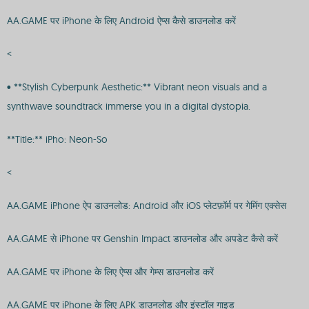
AA.GAME पर iPhone के लिए Android ऐप्स कैसे डाउनलोड करें
<
• **Stylish Cyberpunk Aesthetic:** Vibrant neon visuals and a
synthwave soundtrack immerse you in a digital dystopia.
**Title:** iPho: Neon-So
<
AA.GAME iPhone ऐप डाउनलोड: Android और iOS प्लेटफ़ॉर्म पर गेमिंग एक्सेस
AA.GAME से iPhone पर Genshin Impact डाउनलोड और अपडेट कैसे करें
AA.GAME पर iPhone के लिए ऐप्स और गेम्स डाउनलोड करें
AA.GAME पर iPhone के लिए APK डाउनलोड और इंस्टॉल गाइड