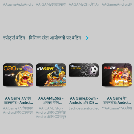
लिए मुफ्त गेम डाउनलोड
और iOS प्लेटफ़ॉर्म पर
डाउनलोड करें
गाइड
AAgameApk:AndroidऔरiOSकेलिएमुफ्तगेमडाउनलोडकरेंAAgameApk:AndroidऔरiOSकेलिएमुफ
AA.GAMEऐपडाउनलोड:AndroidऔरiOSप्लेटफ़ॉर्मपरएक्सेसगाइड
AAGAMEOfficऐप:AndroidऔरiOSपरमुफ्तडा
AAGame:Androidऔरi
एक्सेस गाइड
स्पोर्ट्स बेटिंग - विभिन्न खेल आयोजनों पर बेटिंग
AA Game 777 ऐप
AA.GAME:Stor -
AA Game:Down -
AA Game ऐप
डाउनलोड - Android
आपका गेमिंग
Android और iOS पर
डाउनलोड: Android
और iOS प्लेटफॉर्म पर
कॉम्पैनियन एप्प
डाउनलोड करें
और iOS प्लेटफॉर्म पर
AAGame777ऐपडाउनलोड-
AA.GAME:Stor-
Eachdescentcyclegrowsmoreoppressive.Th
**AAGame**AAगेम्स:A
गेमिंग एक्सेस
गेमिंग अनुभव
AndroidऔरiOSप्लेटफॉर्मपरएक्सेसAAGame777ऐपडाउनलोड:AndroidऔरiOSप्लेAAGa
AndroidऔरiOSकेलिएमुफ्तऐपडाउनलोडAA.GAME:Stor-
AndroidऔरiOSपरमुफ्तऐपडाउनलोडकरे