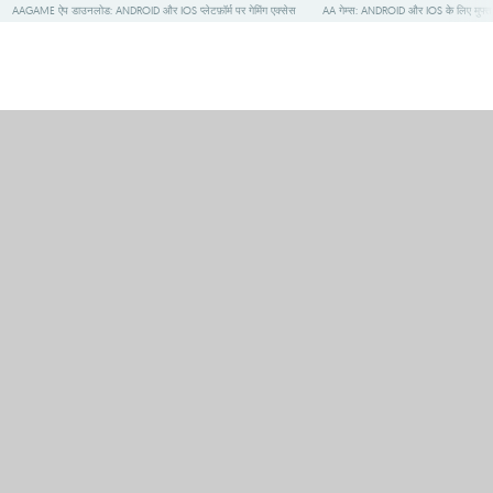
AAGAME ऐप डाउनलोड: ANDROID और IOS प्लेटफ़ॉर्म पर गेमिंग एक्सेस
AA गेम्स: ANDROID और IOS के लिए मुफ्त ग