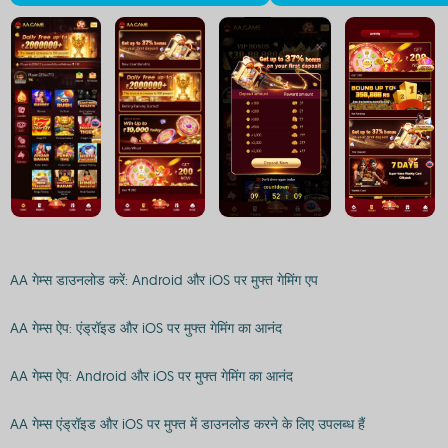
AA गेम्स डाउनलोड करें: Android और iOS पर मुफ्त गेमिंग एप
AA गेम्स ऐप: एंड्रॉइड और iOS पर मुफ्त गेमिंग का आनंद
AA गेम्स ऐप: Android और iOS पर मुफ्त गेमिंग का आनंद
AA गेम्स एंड्रॉइड और iOS पर मुफ्त में डाउनलोड करने के लिए उपलब्ध हैं