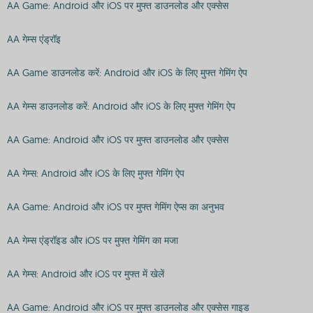
AA Game: Android और iOS पर मुफ्त डाउनलोड और एक्सेस
AA गेम्स एंड्रॉइ
AA Game डाउनलोड करें: Android और iOS के लिए मुफ्त गेमिंग ऐप
AA गेम्स डाउनलोड करें: Android और iOS के लिए मुफ्त गेमिंग ऐप
AA Game: Android और iOS पर मुफ्त डाउनलोड और एक्सेस
AA गेम्स: Android और iOS के लिए मुफ्त गेमिंग ऐप
AA Game: Android और iOS पर मुफ्त गेमिंग ऐप्स का अनुभव
AA गेम्स एंड्रॉइड और iOS पर मुफ्त गेमिंग का मजा
AA गेम्स: Android और iOS पर मुफ्त में खेलें
AA Game: Android और iOS पर मुफ्त डाउनलोड और एक्सेस गाइड