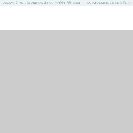
AAGAME ऐप डाउनलोड: ANDROID और IOS प्लेटफ़ॉर्म पर गेमिंग एक्सेस
AA गेम्स: ANDROID और IOS के लिए मुफ्त ग