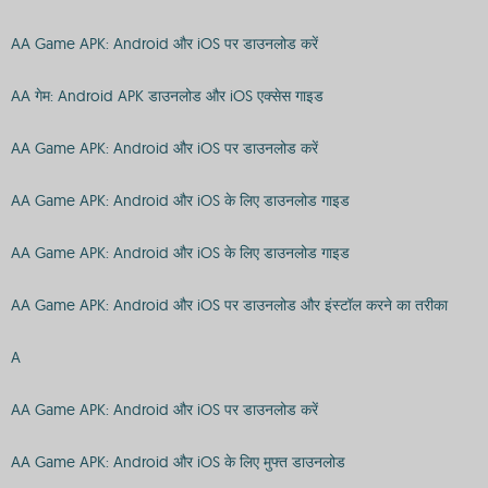
AA Game APK: Android और iOS पर डाउनलोड करें
AA गेम: Android APK डाउनलोड और iOS एक्सेस गाइड
AA Game APK: Android और iOS पर डाउनलोड करें
AA Game APK: Android और iOS के लिए डाउनलोड गाइड
AA Game APK: Android और iOS के लिए डाउनलोड गाइड
AA Game APK: Android और iOS पर डाउनलोड और इंस्टॉल करने का तरीका
A
AA Game APK: Android और iOS पर डाउनलोड करें
AA Game APK: Android और iOS के लिए मुफ्त डाउनलोड