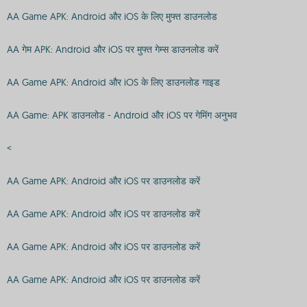
AA Game APK: Android और iOS के लिए मुफ्त डाउनलोड
AA गेम APK: Android और iOS पर मुफ्त गेम्स डाउनलोड करें
AA Game APK: Android और iOS के लिए डाउनलोड गाइड
AA Game: APK डाउनलोड - Android और iOS पर गेमिंग अनुभव
<
AA Game APK: Android और iOS पर डाउनलोड करें
AA Game APK: Android और iOS पर डाउनलोड करें
AA Game APK: Android और iOS पर डाउनलोड करें
AA Game APK: Android और iOS पर डाउनलोड करें