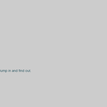
Jump in and find out.