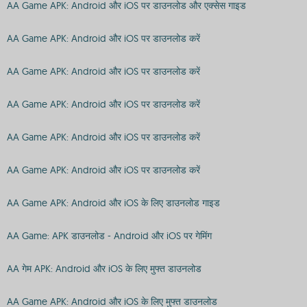
AA Game APK: Android और iOS पर डाउनलोड और एक्सेस गाइड
AA Game APK: Android और iOS पर डाउनलोड करें
AA Game APK: Android और iOS पर डाउनलोड करें
AA Game APK: Android और iOS पर डाउनलोड करें
AA Game APK: Android और iOS पर डाउनलोड करें
AA Game APK: Android और iOS पर डाउनलोड करें
AA Game APK: Android और iOS के लिए डाउनलोड गाइड
AA Game: APK डाउनलोड - Android और iOS पर गेमिंग
AA गेम APK: Android और iOS के लिए मुफ्त डाउनलोड
AA Game APK: Android और iOS के लिए मुफ्त डाउनलोड