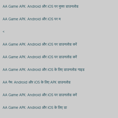
AA Game APK: Android और iOS पर मुफ्त डाउनलोड
AA Game APK: Android और iOS पर म
<
AA Game APK: Android और iOS पर डाउनलोड करें
AA Game APK: Android और iOS पर डाउनलोड करें
AA Game APK: Android और iOS के लिए डाउनलोड गाइड
AA गेम: Android और iOS के लिए APK डाउनलोड
AA Game APK: Android और iOS पर डाउनलोड करें
AA Game APK: Android और iOS के लिए डा