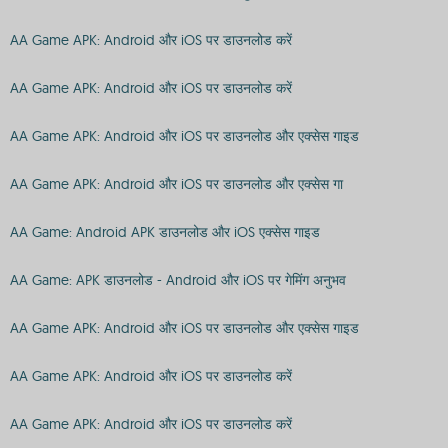
AA Game APK: Android और iOS पर डाउनलोड करें
AA Game APK: Android और iOS पर डाउनलोड करें
AA Game APK: Android और iOS पर डाउनलोड और एक्सेस गाइड
AA Game APK: Android और iOS पर डाउनलोड और एक्सेस गा
AA Game: Android APK डाउनलोड और iOS एक्सेस गाइड
AA Game: APK डाउनलोड - Android और iOS पर गेमिंग अनुभव
AA Game APK: Android और iOS पर डाउनलोड और एक्सेस गाइड
AA Game APK: Android और iOS पर डाउनलोड करें
AA Game APK: Android और iOS पर डाउनलोड करें