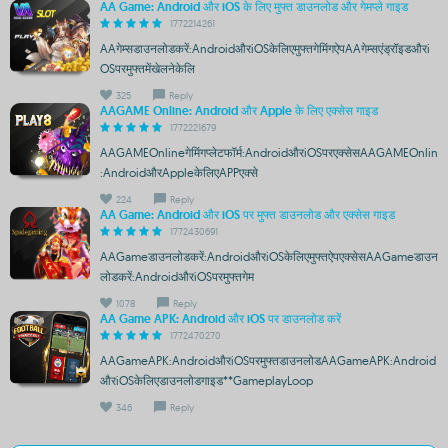
AA Game: Android और iOS के लिए मुफ्त डाउनलोड और गेमप्ले गाइड
1772214261
AAगेम्सडाउनलोडकरें:AndroidऔरiOSकेलिएमुफ्तगेमिंगऐपAAगेम्सएंड्रॉइडऔरi
OSपरमुफ्तमेंखेलनेकेलि
325
Reply
AAGAME Online: Android और Apple के लिए एक्सेस गाइड
1772221679
AAGAMEOnlineगेमिंगप्लेटफॉर्म:AndroidऔरiOSपरएक्सेसAAGAMEOnlin
:AndroidऔरAppleकेलिएAPPएक्से
224
Reply
AA Game: Android और iOS पर मुफ्त डाउनलोड और एक्सेस गाइड
1772430691
AAGameडाउनलोडकरें:AndroidऔरiOSकेलिएमुफ्तऐपएक्सेसAAGameडाउन
लोडकरें:AndroidऔरiOSपरमुफ्तगेम
1078
Reply
AA Game APK: Android और iOS पर डाउनलोड करें
1772470270
AAGameAPK:AndroidऔरiOSपरमुफ्तडाउनलोडAAGameAPK:Android
औरiOSकेलिएडाउनलोडगाइड**GameplayLoop
346
Reply