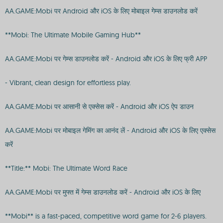
AA.GAME:Mobi पर Android और iOS के लिए मोबाइल गेम्स डाउनलोड करें
**Mobi: The Ultimate Mobile Gaming Hub**
AA.GAME:Mobi पर गेम्स डाउनलोड करें - Android और iOS के लिए फ्री APP
- Vibrant, clean design for effortless play.
AA.GAME:Mobi पर आसानी से एक्सेस करें - Android और iOS ऐप डाउन
AA.GAME:Mobi पर मोबाइल गेमिंग का आनंद लें - Android और iOS के लिए एक्सेस
करें
**Title:** Mobi: The Ultimate Word Race
AA.GAME:Mobi पर मुफ्त में गेम्स डाउनलोड करें - Android और iOS के लिए
**Mobi** is a fast-paced, competitive word game for 2-6 players.