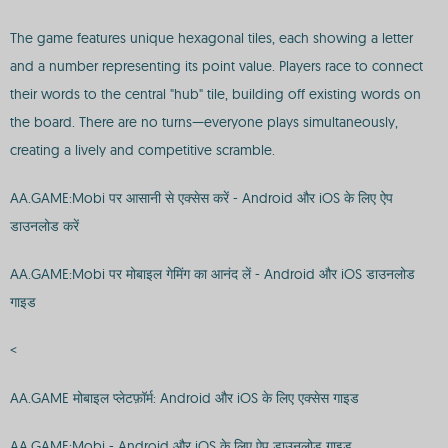
The game features unique hexagonal tiles, each showing a letter
and a number representing its point value. Players race to connect
their words to the central "hub" tile, building off existing words on
the board. There are no turns—everyone plays simultaneously,
creating a lively and competitive scramble.
AA.GAME:Mobi पर आसानी से एक्सेस करें - Android और iOS के लिए ऐप
डाउनलोड करें
AA.GAME:Mobi पर मोबाइल गेमिंग का आनंद लें - Android और iOS डाउनलोड
गाइड
<
AA.GAME मोबाइल प्लेटफ़ॉर्म: Android और iOS के लिए एक्सेस गाइड
AA.GAME:Mobi - Android और iOS के लिए ऐप डाउनलोड गाइड