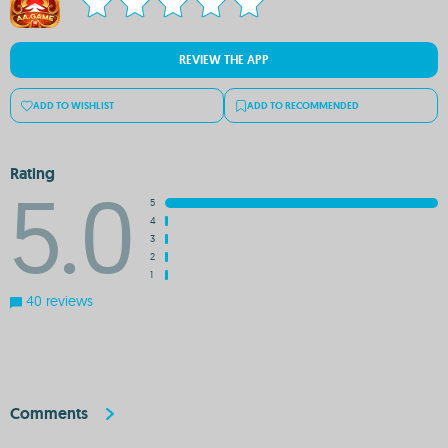
REVIEW THE APP
ADD TO WISHLIST
ADD TO RECOMMENDED
Rating
5.0
5
4
3
2
1
40 reviews
Comments