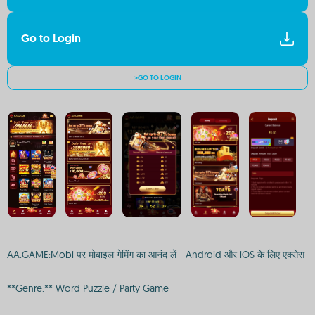
Go to Login
>GO TO LOGIN
AA.GAME:Mobi पर मोबाइल गेमिंग का आनंद लें - Android और iOS के लिए एक्सेस
**Genre:** Word Puzzle / Party Game