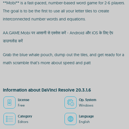
**Mobi** is a fast-paced, number-based word game for 2-6 players.
The goal is to be the first to use all your letter tiles to create
interconnected number words and equations.
AA.GAME:Mobi पर आसानी से एक्सेस करें - Android और iOS के लिए ऐप
डाउनलोड करें
Grab the blue whale pouch, dump out the tiles, and get ready for a
math scramble that’s more about speed and patt
Information about DaVinci Resolve 20.3.1.6
License
Op. System
Free
Windows
Category
Language
Editors
English