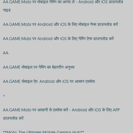
AA.GAME:Mobi पर मोबाइल गेमिंग का आनंद लें - Android और iOS डाउनलोड
गाइड
AA.GAME:Mobi पर Android और iOS के लिए मोबाइल गेम्स डाउनलोड करें
AA.GAME:Mobi पर Android और iOS के लिए गेमिंग ऐप्स डाउनलोड करें
AA.
AA.GAME मोबाइल पर गेमिंग का बेहतरीन अनुभव
AA.GAME मोबाइल ऐप: Android और iOS पर आसान एक्सेस
<
AA.GAME:Mobi पर आसानी से एक्सेस करें - Android और iOS के लिए APP
डाउनलोड करें
**Mobi: The Ultimate Mobile Gaming Hub**