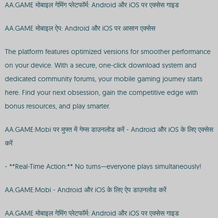
AA.GAME मोबाइल गेमिंग प्लेटफॉर्म: Android और iOS पर एक्सेस गाइड
AA.GAME मोबाइल ऐप: Android और iOS पर आसान एक्सेस
The platform features optimized versions for smoother performance
on your device. With a secure, one-click download system and
dedicated community forums, your mobile gaming journey starts
here. Find your next obsession, gain the competitive edge with
bonus resources, and play smarter.
AA.GAME:Mobi पर मुफ्त में गेम्स डाउनलोड करें - Android और iOS के लिए एक्सेस
करें
- **Real-Time Action:** No turns—everyone plays simultaneously!
AA.GAME:Mobi - Android और iOS के लिए ऐप डाउनलोड करें
AA.GAME मोबाइल गेमिंग प्लेटफॉर्म: Android और iOS पर एक्सेस गाइड