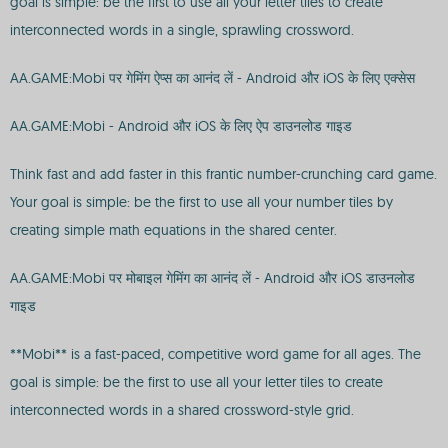
goal is simple: be the first to use all your letter tiles to create
interconnected words in a single, sprawling crossword.
AA.GAME:Mobi पर गेमिंग ऐप्स का आनंद लें - Android और iOS के लिए एक्सेस
AA.GAME:Mobi - Android और iOS के लिए ऐप डाउनलोड गाइड
Think fast and add faster in this frantic number-crunching card game.
Your goal is simple: be the first to use all your number tiles by
creating simple math equations in the shared center.
AA.GAME:Mobi पर मोबाइल गेमिंग का आनंद लें - Android और iOS डाउनलोड
गाइड
**Mobi** is a fast-paced, competitive word game for all ages. The
goal is simple: be the first to use all your letter tiles to create
interconnected words in a shared crossword-style grid.