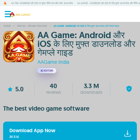
AA गेम्स: ANDROID और IOS पर मुफ्त गेमिंग एप्स और APK डाउनलोड
AA GAME - ANDROID और IOS के लिए मुफ्त डाउनलोड और गेमिंग 
HOME
/
पोकर रूम - ऑनलाइन पोकर टेबल
/
AA GAME: ANDROID और IOS के लिए मुफ्त डाउनलोड और गेमप्ले गाइड
AA Game: Android और
iOS के लिए मुफ्त डाउनलोड और
गेमप्ले गाइड
AAGame India
#2
EDITORS
40
3.3 M
5.0
reviews
downloads
The best video game software
Download App Now
20.3.1.6