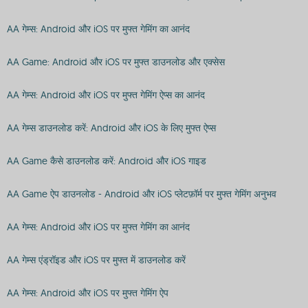
AA गेम्स: Android और iOS पर मुफ्त गेमिंग का आनंद
AA Game: Android और iOS पर मुफ्त डाउनलोड और एक्सेस
AA गेम्स: Android और iOS पर मुफ्त गेमिंग ऐप्स का आनंद
AA गेम्स डाउनलोड करें: Android और iOS के लिए मुफ्त ऐप्स
AA Game कैसे डाउनलोड करें: Android और iOS गाइड
AA Game ऐप डाउनलोड - Android और iOS प्लेटफ़ॉर्म पर मुफ्त गेमिंग अनुभव
AA गेम्स: Android और iOS पर मुफ्त गेमिंग का आनंद
AA गेम्स एंड्रॉइड और iOS पर मुफ्त में डाउनलोड करें
AA गेम्स: Android और iOS पर मुफ्त गेमिंग ऐप