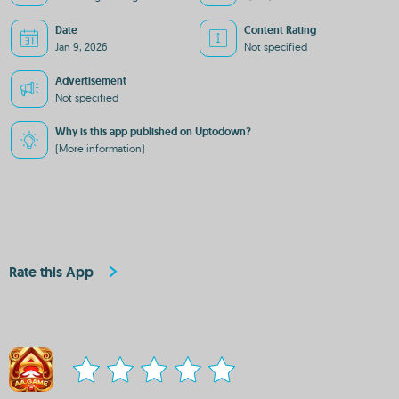
Date
Content Rating
Jan 9, 2026
Not specified
Advertisement
Not specified
Why is this app published on Uptodown?
(More information)
Rate this App