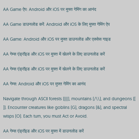
AA Game ऐप: Android और iOS पर मुफ्त गेमिंग का आनंद
AA Game डाउनलोड करें: Android और iOS के लिए मुफ्त गेमिंग ऐप
AA Game: Android और iOS पर मुफ्त डाउनलोड और एक्सेस गाइड
AA गेम्स एंड्रॉइड और iOS पर मुफ्त में खेलने के लिए डाउनलोड करें
AA गेम्स एंड्रॉइड और iOS पर मुफ्त में खेलने के लिए डाउनलोड करें
AA गेम्स: Android और iOS पर मुफ्त गेमिंग का आनंद
Navigate through ASCII forests (|||), mountains (/\\), and dungeons ([
]). Encounter creatures like goblins (G), dragons (&), and spectral
wisps (O). Each turn, you must Act or Avoid.
AA गेम्स एंड्रॉइड और iOS पर मुफ्त में डाउनलोड करें