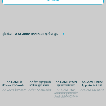
होमपेज - AAGame India का प्रवेश द्वार
AA.GAME से
AA गेम्स एंड्रॉइड और
AA.GAME पर Stor
AAGAME Online
iPhone पर Genshin
iOS पर मुफ्त में खेलने
ऐप डाउनलोड करें:
App: Android और
Impact APK
के लिए डाउनलोड करें
Android और iOS के
iOS पर एक्सेस करें
AA.GAMEसेiPhoneपरGenshinImpactडाउनलोडऔरअपडेटकैसेकरेंAA.GAMEसेiPhoneपरGen
AAगेम्स:AndroidऔरiOSकेलिएमुफ्तगेमिंगऐप्सAAगेम्सएंड्रॉइडऔरiOSपरमुफ्
AA.GAME:Stor-
AAGAMEOnlineApp:A
डाउनलोड और इंस्टॉल
लिए गाइड
आपकामोबाइलगेमिंगप्लेटफॉर्मAA.GAME:Stor-
गाइड
AndroidऔरiOSकेलिएमुफ्तऐपडाउनलोडAA.GA