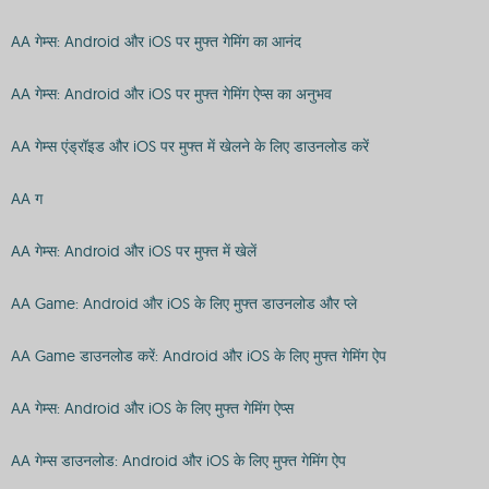
AA गेम्स: Android और iOS पर मुफ्त गेमिंग का आनंद
AA गेम्स: Android और iOS पर मुफ्त गेमिंग ऐप्स का अनुभव
AA गेम्स एंड्रॉइड और iOS पर मुफ्त में खेलने के लिए डाउनलोड करें
AA ग
AA गेम्स: Android और iOS पर मुफ्त में खेलें
AA Game: Android और iOS के लिए मुफ्त डाउनलोड और प्ले
AA Game डाउनलोड करें: Android और iOS के लिए मुफ्त गेमिंग ऐप
AA गेम्स: Android और iOS के लिए मुफ्त गेमिंग ऐप्स
AA गेम्स डाउनलोड: Android और iOS के लिए मुफ्त गेमिंग ऐप