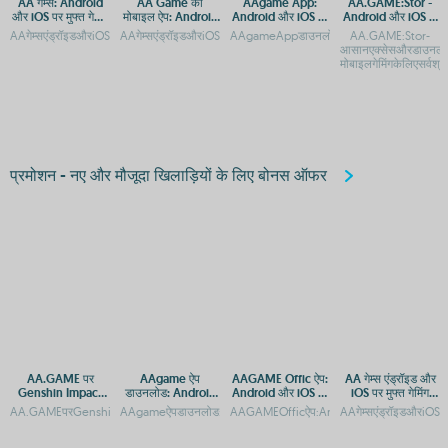
AA गेम्स: Android
AA Game का
AAgame App:
AA.GAME:Stor -
और iOS पर मुफ्त गेमिंग
मोबाइल ऐप: Android
Android और iOS पर
Android और iOS के
का आनंद
और iOS पर डाउनलोड
डाउनलोड करें
लिए आसान एक्सेस और
AAगेम्सएंड्रॉइडऔरiOSपरमुफ्तगेमिंगऐपAAगेम्स:AndroidऔरiOSपरमुफ्तगेमिंगकाआनंदAAGameऐप:A
AAगेम्सएंड्रॉइडऔरiOSपरमुफ्तमेंडाउनलोडकरेंAAगेम्सएंड्रॉइडऔरiOSपरमुफ्त
AAgameAppडाउनलोड:AndroidऔरiOSकेलिएमुफ्
AA.GAME:Stor-
करें
APK डाउनलोड
आसानएक्सेसऔरडाउनलो
मोबाइलगेमिंगकेलिएसर्वश्रेष्
प्रमोशन - नए और मौजूदा खिलाड़ियों के लिए बोनस ऑफर
AA.GAME पर
AAgame ऐप
AAGAME Offic ऐप:
AA गेम्स एंड्रॉइड और
Genshin Impact
डाउनलोड: Android
Android और iOS पर
iOS पर मुफ्त गेमिंग
APK डाउनलोड करें -
और iOS प्लेटफ़ॉर्म पर
डाउनलोड गाइड
अनुभव
AA.GAMEपरGenshinImpactAPKडाउनलोडऔरगेमएक्सेसगाइडAA.GAMEऐपडाउनलोड:AndroidऔरiO
AAgameऐपडाउनलोड:AndroidऔरiOSप्लेटफ़ॉर्मपरगेमिंगएक्सेसAAgameऐ
AAGAMEOfficऐप:AndroidऔरiOSपरडाउनलो
AAगेम्सएंड्रॉइडऔरiOSप
Android और iOS
गेमिंग एक्सेस
गाइड