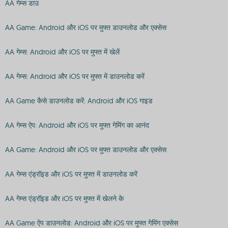
AA गेम्स डाउ
AA Game: Android और iOS पर मुफ्त डाउनलोड और एक्सेस
AA गेम्स: Android और iOS पर मुफ्त में खेलें
AA गेम्स: Android और iOS पर मुफ्त में डाउनलोड करें
AA Game कैसे डाउनलोड करें: Android और iOS गाइड
AA गेम्स ऐप: Android और iOS पर मुफ्त गेमिंग का आनंद
AA Game: Android और iOS पर मुफ्त डाउनलोड और एक्सेस
AA गेम्स एंड्रॉइड और iOS पर मुफ्त में डाउनलोड करें
AA गेम्स एंड्रॉइड और iOS पर मुफ्त में खेलने के
AA Game ऐप डाउनलोड: Android और iOS पर मुफ्त गेमिंग एक्सेस