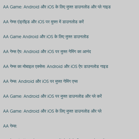
AA Game: Android और iOS के लिए मुफ्त डाउनलोड और प्ले गाइड
AA गेम्स एंड्रॉइड और iOS पर मुफ्त में डाउनलोड करें
AA Game Android और iOS के लिए मुफ्त डाउनलोड
AA गेम्स ऐप: Android और iOS पर मुफ्त गेमिंग का आनंद
AA गेम्स का मोबाइल एक्सेस: Android और iOS ऐप डाउनलोड गाइड
AA गेम्स: Android और iOS पर मुफ्त गेमिंग एप्स
AA Game: Android और iOS पर मुफ्त डाउनलोड और प्ले करें
AA Game: Android और iOS के लिए मुफ्त डाउनलोड और प्ले
AA गेम्स: