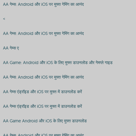
AA गेम्स: Android और iOS पर मुफ्त गेमिंग का आनंद
<
AA गेम्स: Android और iOS पर मुफ्त गेमिंग का आनंद
AA गेम्स ए
AA Game: Android और iOS के लिए मुफ्त डाउनलोड और गेमप्ले गाइड
AA गेम्स: Android और iOS पर मुफ्त गेमिंग का आनंद
AA गेम्स एंड्रॉइड और iOS पर मुफ्त में डाउनलोड करें
AA गेम्स एंड्रॉइड और iOS पर मुफ्त में डाउनलोड करें
AA Game Android और iOS के लिए मुफ्त डाउनलोड
AA गेम्स: Android और iOS पर मुफ्त गेमिंग का आनंद