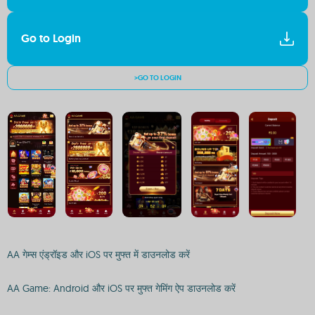
Go to Login
>GO TO LOGIN
AA गेम्स एंड्रॉइड और iOS पर मुफ्त में डाउनलोड करें
AA Game: Android और iOS पर मुफ्त गेमिंग ऐप डाउनलोड करें