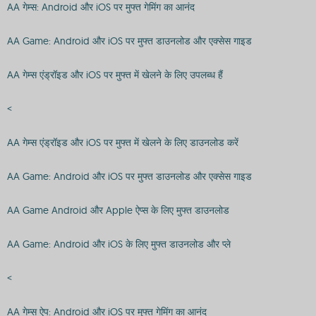
AA गेम्स: Android और iOS पर मुफ्त गेमिंग का आनंद
AA Game: Android और iOS पर मुफ्त डाउनलोड और एक्सेस गाइड
AA गेम्स एंड्रॉइड और iOS पर मुफ्त में खेलने के लिए उपलब्ध हैं
<
AA गेम्स एंड्रॉइड और iOS पर मुफ्त में खेलने के लिए डाउनलोड करें
AA Game: Android और iOS पर मुफ्त डाउनलोड और एक्सेस गाइड
AA Game Android और Apple ऐप्स के लिए मुफ्त डाउनलोड
AA Game: Android और iOS के लिए मुफ्त डाउनलोड और प्ले
<
AA गेम्स ऐप: Android और iOS पर मुफ्त गेमिंग का आनंद