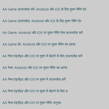
AA Game डाउनलोड करें: Android और iOS के लिए मुफ्त गेमिंग ऐप
AA Game डाउनलोड: Android और iOS के लिए मुफ्त गेमिंग ऐप
AA Game: Android और iOS पर मुफ्त गेमिंग ऐप्स डाउनलोड करें
AA Game ऐप: Android और iOS पर मुफ्त गेमिंग का आनंद
AA गेम्स एंड्रॉइड और iOS पर मुफ्त में खेलने के लिए डाउनलोड करें
AA गेम्स: Android और iOS पर मुफ्त गेमिंग का आनंद
AA गेम्स एंड्रॉइड और iOS पर मुफ्त में डाउनलोड करें
AA गेम्स एंड्रॉइड और iOS पर मुफ्त में खेलने के लिए ड
AA गेम्स एंड्रॉइड और iOS पर मुफ्त गेमिंग अनुभव