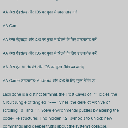
AA गेम्स एंड्रॉइड और iOS पर मुफ्त में डाउनलोड करें
AA Gam
AA गेम्स एंड्रॉइड और iOS पर मुफ्त में खेलने के लिए डाउनलोड करें
AA गेम्स एंड्रॉइड और iOS पर मुफ्त में खेलने के लिए डाउनलोड करें
AA गेम्स ऐप: Android और iOS पर मुफ्त गेमिंग का आनंद
AA Game डाउनलोड: Android और iOS के लिए मुफ्त गेमिंग एप
Each zone is a distinct terminal: the Frost Caves of `*` icicles, the
Circuit Jungle of tangled `+++` vines, the derelict Archive of
scrolling `0` and `1`. Solve environmental puzzles by altering the
code-like structures. Find hidden `∆` symbols to unlock new
commands and deeper truths about the system's collapse.