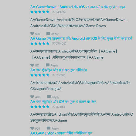
AA Game:Down - Android और iOS पर डाउनलोड और एक्सेस गाइड
1770492151
AAGame:Down-AndroidऔरiOSपरडाउनलोडकरेंAAGame:Down-
AndroidऔरiOSकेलिएडाउनलोडगाइडAAGame:Down
688
Reply
AA Game एप्प डाउनलोड करें: Android और iOS के लिए मुफ्त गेमिंग प्लेटफॉर्म
1770714067
AAगेम्सएप्पडाउनलोड:AndroidऔरiOSपरमुफ्तगेमिंग【AAGame】
【AAGame】:गेमिंगअनुभवकोनयाआयाम【AAGame
671
Reply
AA गेम्स एंड्रॉइड और iOS पर मुफ्त गेमिंग ऐप
1771231290
AAगेम्सडाउनलोडकरें:AndroidऔरiOSकेलिएमुफ्तगेमिंगऐपAAगेम्सएंड्रॉइडऔरi
OSपरमुफ्तगेमिंगअनुभवA
405
Reply
AA गेम्स एंड्रॉइड और iOS पर मुफ्त में खेलने के लिए
1771273154
AAगेम्सडाउनलोड:AndroidऔरiOSकेलिएमुफ्तगेमिंगऐपAAगेम्स:AndroidऔरiO
Sपरमुफ्तगेमिंगएप्सAAGame
920
Reply
AA.GAME:Stor - आपका गेमिंग कॉम्पैनियन एप्प