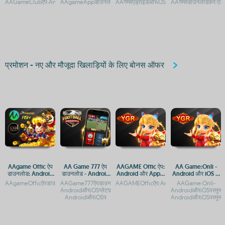
AAGameClubऐप:AndroidऔरiOSपरगेमिंगएक्सेसAAGameClub:AndroidऔरiOSकेलिएमुफ्तडाउ
AAgameAppडाउनलोड:AndroidऔरiOSकेलिएगेमिंगप्लेटफ़ॉर्मAAgame
AAगेम्सएंड्रॉइडऔरiOSपरमुफ्तमेंडाउनलोडकरेंAAगेम
AAगेम्सडाउनलोडकरें:एं
गाइड
प्लेटफ़ॉर्म
और गेमिंग अनुभव
प्रमोशन - नए और मौजूदा खिलाड़ियों के लिए बोनस ऑफर
AAgame Offic ऐप
AA Game 777 ऐप
AAGAME Offic ऐप:
AA Game:Onli -
डाउनलोड: Android
डाउनलोड - Android
Android और Apple
Android और iOS के
और iOS प्लेटफ़ॉर्म पर
और iOS प्लेटफ़ॉर्म पर
पर डाउनलोड करें
लिए मुफ्त गेमिंग एपीके
AAgameOfficऐपडाउनलोड:AndroidऔरiOSप्लेटफ़ॉर्मकेलिएपूरीगाइडAAgameOfficऐपडाउनलोड:
AAGame777ऐपडाउनलोड-
AAGAMEOfficऐप:AndroidऔरiOSपरडाउनलोड
AAGame:Onli-
गेमिंग एक्सेस
गेमिंग एक्सेस
AndroidऔरiOSप्लेटफ़ॉर्मपरगेमिंगएक्सेसAAGame777ऐपडाउनलोड-
AndroidऔरiOSपरमुफ्
AndroidऔरiOSप
AndroidऔरiOSपरमुफ्त