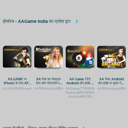
होमपेज - AAGame India का प्रवेश द्वार
AA.GAME पर
AA गेम्स का मोबाइल
AA Game 777:
AA गेम्स: Android
iPhone के लिए APK
ऐप्स और प्लेटफॉर्म पर
Android और iOS पर
और iOS पर मुफ्त गेमिंग
डाउनलोड और इंस्टॉल
एक्सेस
डाउनलोड करें,
का आनंद
AA.GAMEसेiPhoneपरGenshinImpactAPKडाउनलोडकैसेकरेंAA.GAMEपरiPhoneकेलिएGens
AAगेम्स:AndroidऔरiOSपरमुफ्तगेमिंगकाआनंदAAगेम्स:AndroidऔरiOSपरमुफ
AAGame777ऐपडाउनलोड-
AAगेम्स:AndroidऔरiOS
गाइड
ऑनलाइन गेमिंग का
AndroidऔरiOSप्लेटफॉर्मपरगेमिंगएक्सेसAAGa
आनंद लें
AndroidऔरiOSप्