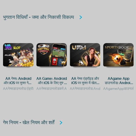
भुगतान विधियाँ - जमा और निकासी विकल्प
AA गेम्स: Android
AA Game: Android
AA गेम्स एंड्रॉइड और
AAgame App
और iOS पर मुफ्त गेमिंग
और iOS के लिए मुफ्त
iOS पर मुफ्त में खेलने
डाउनलोड: Android
का अनुभव
डाउनलोड और प्ले
के लिए
और iOS के लिए गेमिंग
AAगेम्सडाउनलोड:एंड्रॉइडऔरiOSपरमुफ्तगेमिंगएपAAGame:AndroidऔरiOSपरमुफ्तडाउनलोडऔरएक
AAगेम्सडाउनलोडकरें:AndroidऔरiOSकेलिएमुफ्तगेमिंगऐपAAगेम्स:Android
AAगेम्सडाउनलोड:AndroidऔरiOSकेलिएमुफ्तगेमि
AAgameAppडाउनलोड:And
प्लेटफ़ॉर्म
गेम नियम - खेल नियम और शर्तें