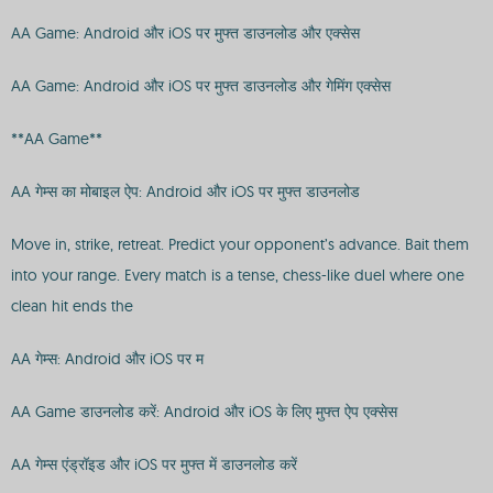
AA Game: Android और iOS पर मुफ्त डाउनलोड और एक्सेस
AA Game: Android और iOS पर मुफ्त डाउनलोड और गेमिंग एक्सेस
**AA Game**
AA गेम्स का मोबाइल ऐप: Android और iOS पर मुफ्त डाउनलोड
Move in, strike, retreat. Predict your opponent’s advance. Bait them
into your range. Every match is a tense, chess-like duel where one
clean hit ends the
AA गेम्स: Android और iOS पर म
AA Game डाउनलोड करें: Android और iOS के लिए मुफ्त ऐप एक्सेस
AA गेम्स एंड्रॉइड और iOS पर मुफ्त में डाउनलोड करें