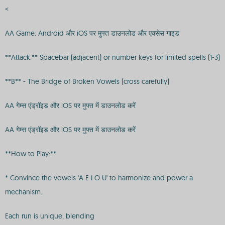
<
AA Game: Android और iOS पर मुफ्त डाउनलोड और एक्सेस गाइड
**Attack:** Spacebar (adjacent) or number keys for limited spells (1-3)
**B** - The Bridge of Broken Vowels (cross carefully)
AA गेम्स एंड्रॉइड और iOS पर मुफ्त में डाउनलोड करें
AA गेम्स एंड्रॉइड और iOS पर मुफ्त में डाउनलोड करें
**How to Play:**
* Convince the vowels 'A E I O U' to harmonize and power a
mechanism.
Each run is unique, blending