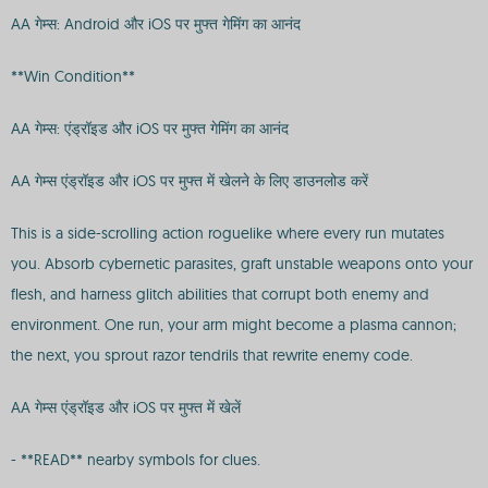
AA गेम्स: Android और iOS पर मुफ्त गेमिंग का आनंद
**Win Condition**
AA गेम्स: एंड्रॉइड और iOS पर मुफ्त गेमिंग का आनंद
AA गेम्स एंड्रॉइड और iOS पर मुफ्त में खेलने के लिए डाउनलोड करें
This is a side-scrolling action roguelike where every run mutates
you. Absorb cybernetic parasites, graft unstable weapons onto your
flesh, and harness glitch abilities that corrupt both enemy and
environment. One run, your arm might become a plasma cannon;
the next, you sprout razor tendrils that rewrite enemy code.
AA गेम्स एंड्रॉइड और iOS पर मुफ्त में खेलें
- **READ** nearby symbols for clues.