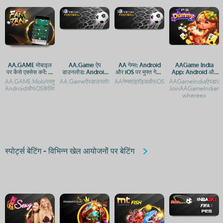
AA.GAME मोबाइल
AA.Game ऐप
AA गेम्स: Android
AAGame India
पर कैसे एक्सेस करें: ऐप
डाउनलोड: Android
और iOS पर मुफ्त गेमिंग
App: Android और
और APK डाउनलोड
और iOS प्लेटफ़ॉर्म पर
का आनंद
iOS पर डाउनलोड करें
AA.GAME:Mobiपरमुफ्तमेंगेमडाउनलोडकरें-
AA.Gameऐपडाउनलोडगाइड:AndroidऔरiOSप्लेटफ़ॉर्मपरआसानएक्सेसA
AAगेम्सएंड्रॉइडऔरiOSपरमुफ्तमेंखेलनेकेलिए
AAGameIndiaऐपडाउनलो
गाइड
गेमिंग एक्सेस
AndroidऔरiOSकेलिएएक्सेसAA.GAME:Mobiपरमोबाइलगेमिंगका
JoinAAGameIndian
whereex
स्पोर्ट्स बेटिंग - विभिन्न खेल आयोजनों पर बेटिंग