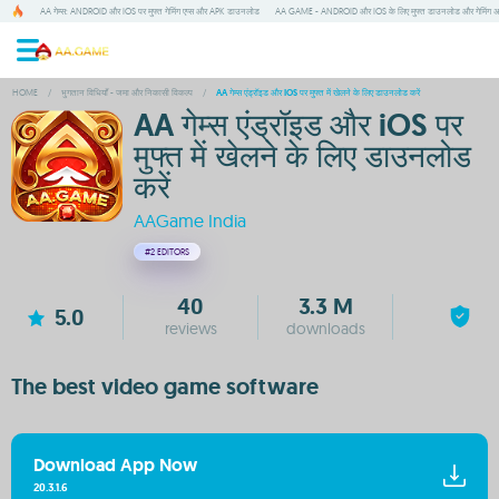
AA गेम्स: ANDROID और IOS पर मुफ्त गेमिंग एप्स और APK डाउनलोड
AA GAME - ANDROID और IOS के लिए मुफ्त डाउनलोड और गेमिंग 
HOME
/
भुगतान विधियाँ - जमा और निकासी विकल्प
/
AA गेम्स एंड्रॉइड और IOS पर मुफ्त में खेलने के लिए डाउनलोड करें
AA गेम्स एंड्रॉइड और iOS पर
मुफ्त में खेलने के लिए डाउनलोड
करें
AAGame India
#2
EDITORS
40
3.3 M
5.0
reviews
downloads
The best video game software
Download App Now
20.3.1.6