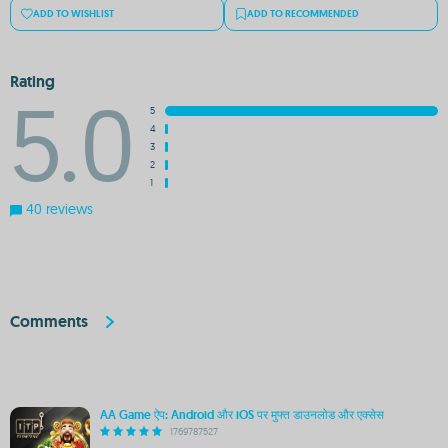
ADD TO WISHLIST
ADD TO RECOMMENDED
Rating
5.0
5
4
3
2
1
40 reviews
Comments
AA Game ऐप: Android और iOS पर मुफ्त डाउनलोड और एक्सेस
1769787527