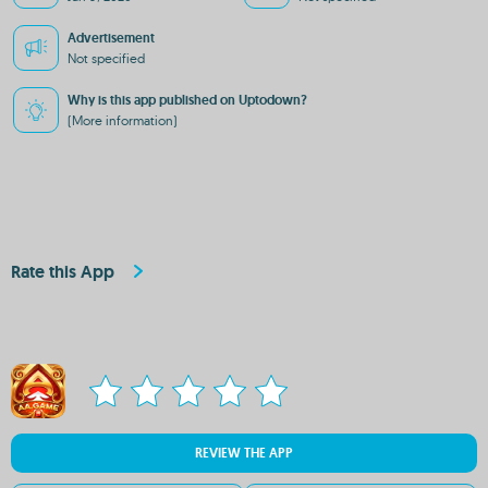
Advertisement
Not specified
Why is this app published on Uptodown?
(More information)
Rate this App
REVIEW THE APP