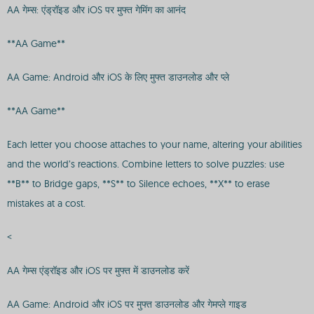
AA गेम्स: एंड्रॉइड और iOS पर मुफ्त गेमिंग का आनंद
**AA Game**
AA Game: Android और iOS के लिए मुफ्त डाउनलोड और प्ले
**AA Game**
Each letter you choose attaches to your name, altering your abilities
and the world’s reactions. Combine letters to solve puzzles: use
**B** to Bridge gaps, **S** to Silence echoes, **X** to erase
mistakes at a cost.
<
AA गेम्स एंड्रॉइड और iOS पर मुफ्त में डाउनलोड करें
AA Game: Android और iOS पर मुफ्त डाउनलोड और गेमप्ले गाइड