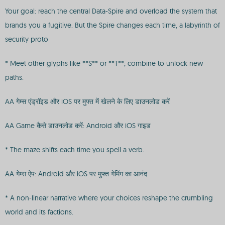
Your goal: reach the central Data-Spire and overload the system that
brands you a fugitive. But the Spire changes each time, a labyrinth of
security proto
* Meet other glyphs like **S** or **T**; combine to unlock new
paths.
AA गेम्स एंड्रॉइड और iOS पर मुफ्त में खेलने के लिए डाउनलोड करें
AA Game कैसे डाउनलोड करें: Android और iOS गाइड
* The maze shifts each time you spell a verb.
AA गेम्स ऐप: Android और iOS पर मुफ्त गेमिंग का आनंद
* A non-linear narrative where your choices reshape the crumbling
world and its factions.