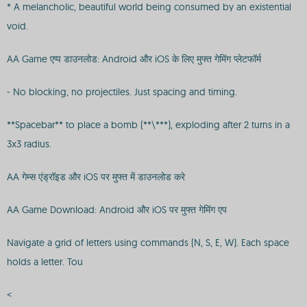
* A melancholic, beautiful world being consumed by an existential
void.
AA Game एप्प डाउनलोड: Android और iOS के लिए मुफ्त गेमिंग प्लेटफॉर्म
- No blocking, no projectiles. Just spacing and timing.
**Spacebar** to place a bomb (**\***), exploding after 2 turns in a
3x3 radius.
AA गेम्स एंड्रॉइड और iOS पर मुफ्त में डाउनलोड करे
AA Game Download: Android और iOS पर मुफ्त गेमिंग एप
Navigate a grid of letters using commands (N, S, E, W). Each space
holds a letter. Tou
<