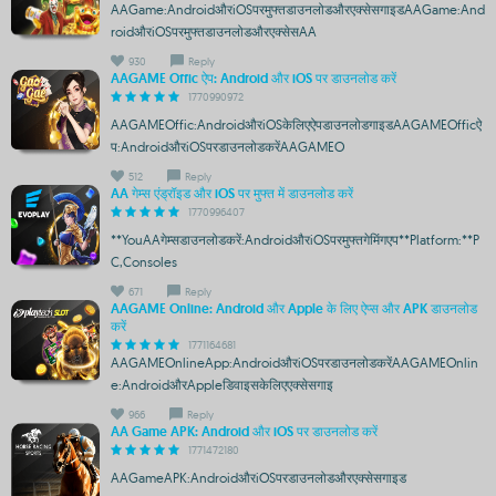
AAGame:AndroidऔरiOSपरमुफ्तडाउनलोडऔरएक्सेसगाइडAAGame:And
roidऔरiOSपरमुफ्तडाउनलोडऔरएक्सेसAA
930
Reply
AAGAME Offic ऐप: Android और iOS पर डाउनलोड करें
1770990972
AAGAMEOffic:AndroidऔरiOSकेलिएऐपडाउनलोडगाइडAAGAMEOfficऐ
प:AndroidऔरiOSपरडाउनलोडकरेंAAGAMEO
512
Reply
AA गेम्स एंड्रॉइड और iOS पर मुफ्त में डाउनलोड करें
1770996407
**YouAAगेम्सडाउनलोडकरें:AndroidऔरiOSपरमुफ्तगेमिंगएप**Platform:**P
C,Consoles
671
Reply
AAGAME Online: Android और Apple के लिए ऐप्स और APK डाउनलोड
करें
1771164681
AAGAMEOnlineApp:AndroidऔरiOSपरडाउनलोडकरेंAAGAMEOnlin
e:AndroidऔरAppleडिवाइसकेलिएएक्सेसगाइ
966
Reply
AA Game APK: Android और iOS पर डाउनलोड करें
1771472180
AAGameAPK:AndroidऔरiOSपरडाउनलोडऔरएक्सेसगाइड