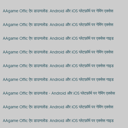
AAgame Offic ऐप डाउनलोड: Android और iOS प्लेटफ़ॉर्म पर गेमिंग एक्सेस
AAgame Offic ऐप डाउनलोड: Android और iOS प्लेटफ़ॉर्म पर गेमिंग एक्सेस
AAgame Offic ऐप डाउनलोड: Android और iOS प्लेटफ़ॉर्म पर एक्सेस गाइड
AAgame Offic ऐप डाउनलोड: Android और iOS प्लेटफ़ॉर्म पर गेमिंग एक्सेस
AAgame Offic ऐप डाउनलोड: Android और iOS प्लेटफ़ॉर्म पर एक्सेस गाइड
AAgame Offic ऐप डाउनलोड: Android और iOS प्लेटफ़ॉर्म पर एक्सेस गाइड
AAgame Offic ऐप डाउनलोड - Android और iOS प्लेटफ़ॉर्म पर गेमिंग एक्सेस
AAgame Offic ऐप डाउनलोड: Android और iOS प्लेटफ़ॉर्म पर गेमिंग एक्सेस
AAgame Offic ऐप डाउनलोड: Android और iOS प्लेटफ़ॉर्म पर एक्सेस गाइड