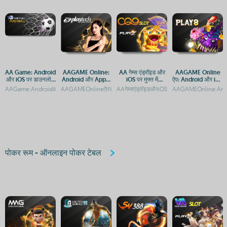
AA Game: Android
AAGAME Online:
AA गेम्स एंड्रॉइड और
AAGAME Online
और iOS पर डाउनलोड
Android और Apple
iOS पर मुफ्त में
ऐप: Android और iOS
और एक्सेस गाइड
पर एक्सेस करें, APP
डाउनलोड करें
पर डाउनलोड करें
AAGame:AndroidऔरiOSपरडाउनलोडऔरएक्सेसगाइडAAGame:AndroidऔरiOSपरडाउनलोडऔ
AAGAMEOnlineऐपडाउनलोड:AndroidऔरiOSप्लेटफ़ॉर्मपरएक्सेसAAG
AAगेम्सएंड्रॉइडऔरiOSपरमुफ्तमेंखेलनेकेलिएउपल
AAGAMEOnline:Andr
और APK डाउनलोड
करें
पोकर रूम - ऑनलाइन पोकर टेबल