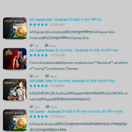
AA Game:Onli - Android और iOS पर मुफ्त गेमिंग ऐप
1770354357
AAGame:Onli-AndroidऔरiOSपरमुफ्तगेमिंगएपAAGame:Onli-
AndroidऔरiOSपरमुफ्तगेमिंगAAGame:Onli-
194
Reply
AA Game:Down ऐप डाउनलोड - Android और iOS प्लेटफ़ॉर्म गाइड
1770500690
Controlisstarkanddeliberate:onebuttonto**descend**,anothert
o**swing**yourlantern.Therear
945
Reply
AAGAME Offic ऐप डाउनलोड: Android और iOS प्लेटफ़ॉर्म गाइड
1770883967
AAGAMEOfficऐप:AndroidऔरAppleपरडाउनलोडकरेंAAGAMEOffic:A
ndroidऔरAppleकेलिएऐपडाउनलोडगाइडAAG
490
Reply
AA Game - Android और iOS के लिए मुफ्त डाउनलोड और गेमिंग अनुभव
1771080045
AAGame:AndroidऔरiOSपरमुफ्तडाउनलोडऔरएक्सेसगाइडAAगेम्सएंड्रॉइड
औरiOSपरमुफ्तमेंखेलेंAAगेम्सए