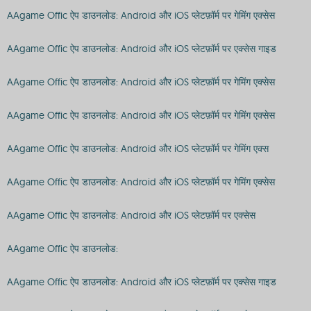
AAgame Offic ऐप डाउनलोड: Android और iOS प्लेटफ़ॉर्म पर गेमिंग एक्सेस
AAgame Offic ऐप डाउनलोड: Android और iOS प्लेटफ़ॉर्म पर एक्सेस गाइड
AAgame Offic ऐप डाउनलोड: Android और iOS प्लेटफ़ॉर्म पर गेमिंग एक्सेस
AAgame Offic ऐप डाउनलोड: Android और iOS प्लेटफ़ॉर्म पर गेमिंग एक्सेस
AAgame Offic ऐप डाउनलोड: Android और iOS प्लेटफ़ॉर्म पर गेमिंग एक्स
AAgame Offic ऐप डाउनलोड: Android और iOS प्लेटफ़ॉर्म पर गेमिंग एक्सेस
AAgame Offic ऐप डाउनलोड: Android और iOS प्लेटफ़ॉर्म पर एक्सेस
AAgame Offic ऐप डाउनलोड:
AAgame Offic ऐप डाउनलोड: Android और iOS प्लेटफ़ॉर्म पर एक्सेस गाइड