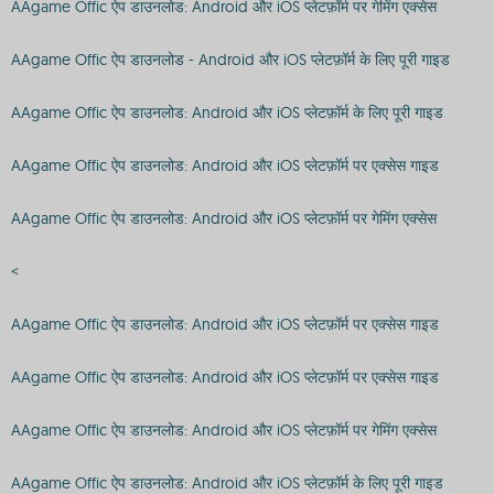
AAgame Offic ऐप डाउनलोड: Android और iOS प्लेटफ़ॉर्म पर गेमिंग एक्सेस
AAgame Offic ऐप डाउनलोड - Android और iOS प्लेटफ़ॉर्म के लिए पूरी गाइड
AAgame Offic ऐप डाउनलोड: Android और iOS प्लेटफ़ॉर्म के लिए पूरी गाइड
AAgame Offic ऐप डाउनलोड: Android और iOS प्लेटफ़ॉर्म पर एक्सेस गाइड
AAgame Offic ऐप डाउनलोड: Android और iOS प्लेटफ़ॉर्म पर गेमिंग एक्सेस
<
AAgame Offic ऐप डाउनलोड: Android और iOS प्लेटफ़ॉर्म पर एक्सेस गाइड
AAgame Offic ऐप डाउनलोड: Android और iOS प्लेटफ़ॉर्म पर एक्सेस गाइड
AAgame Offic ऐप डाउनलोड: Android और iOS प्लेटफ़ॉर्म पर गेमिंग एक्सेस
AAgame Offic ऐप डाउनलोड: Android और iOS प्लेटफ़ॉर्म के लिए पूरी गाइड