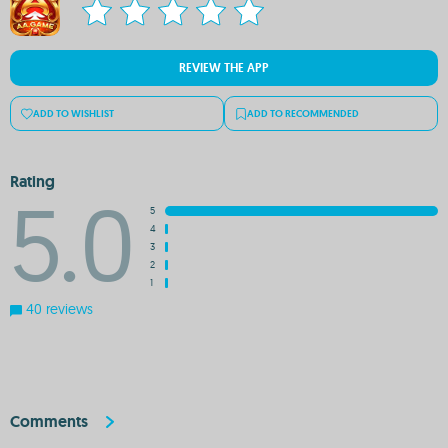
REVIEW THE APP
ADD TO WISHLIST
ADD TO RECOMMENDED
Rating
5.0
5
4
3
2
1
40 reviews
Comments