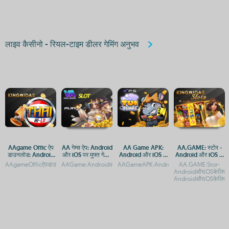
लाइव कैसीनो - रियल-टाइम डीलर गेमिंग अनुभव
AAgame Offic ऐप
AA गेम्स ऐप: Android
AA Game APK:
AA.GAME: स्टोर -
डाउनलोड: Android
और iOS पर मुफ्त गेमिंग
Android और iOS के
Android और iOS के
और iOS प्लेटफ़ॉर्म पर
का आनंद
लिए मुफ्त डाउनलोड
लिए ऐप्स और गेम्स
AAgameOfficऐपडाउनलोड:AndroidऔरiOSप्लेटफ़ॉर्मपरएक्सेसAAgameOfficऐपडाउनलोड:Andr
AAGame:AndroidऔरiOSकेलिएमुफ्तडाउनलोडऔरगेमप्लेगाइडAAGame:
AAGameAPK:AndroidऔरiOSकेलिएमुफ्तडाउ
AA.GAME:Stor-
एक्सेस गाइड
डाउनलोड करें
AndroidऔरiOSकेलिएम
AndroidऔरiOSकेलिएमु