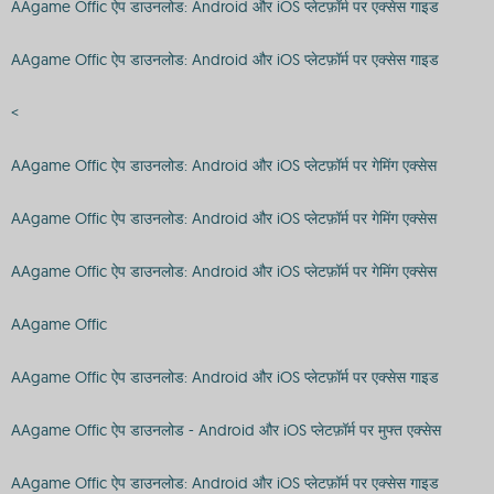
AAgame Offic ऐप डाउनलोड: Android और iOS प्लेटफ़ॉर्म पर एक्सेस गाइड
AAgame Offic ऐप डाउनलोड: Android और iOS प्लेटफ़ॉर्म पर एक्सेस गाइड
<
AAgame Offic ऐप डाउनलोड: Android और iOS प्लेटफ़ॉर्म पर गेमिंग एक्सेस
AAgame Offic ऐप डाउनलोड: Android और iOS प्लेटफ़ॉर्म पर गेमिंग एक्सेस
AAgame Offic ऐप डाउनलोड: Android और iOS प्लेटफ़ॉर्म पर गेमिंग एक्सेस
AAgame Offic
AAgame Offic ऐप डाउनलोड: Android और iOS प्लेटफ़ॉर्म पर एक्सेस गाइड
AAgame Offic ऐप डाउनलोड - Android और iOS प्लेटफ़ॉर्म पर मुफ्त एक्सेस
AAgame Offic ऐप डाउनलोड: Android और iOS प्लेटफ़ॉर्म पर एक्सेस गाइड