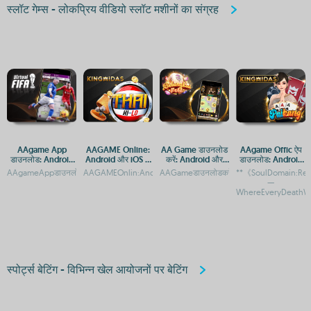
स्लॉट गेम्स - लोकप्रिय वीडियो स्लॉट मशीनों का संग्रह
AAgame App
AAGAME Online:
AA Game डाउनलोड
AAgame Offic ऐप
डाउनलोड: Android
Android और iOS के
करें: Android और
डाउनलोड: Android
और iOS के लिए मुफ्त
लिए एक्सेस करें, APP
iOS के लिए मुफ्त ऐप
और iOS प्लेटफ़ॉर्म पर
AAgameAppडाउनलोड:AndroidऔरiOSकेलिएगेमिंगप्लेटफॉर्मAAgameAppडाउनलोड:Androidऔर
AAGAMEOnlin:AndroidaurApplekeliyeAppaurAPKDownloadAAG
AAGameडाउनलोडकरें:AndroidऔरiOSकेलिएमु
**《SoulDomain:Re
गेमिंग प्लेटफॉर्म
डाउनलोड करें
एक्सेस
गेमिंग एक्सेस
—
WhereEveryDeathWe
स्पोर्ट्स बेटिंग - विभिन्न खेल आयोजनों पर बेटिंग