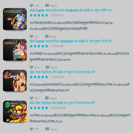
759
Reply
AA Game डाउनलोड करें: Android और iOS पर मुफ्त गेमिंग एप
1771348731
AAगेम्सडाउनलोड:AndroidऔरiOSकेलिएमुफ्तगेमिंगऐपAAGame-
AndroidऔरiOSकेलिएमुफ्तडाउनलोडऔरगेमिं
417
Reply
AA Game डाउनलोड: Android और iOS के लिए मुफ्त गेमिंग ऐप
1771404191
AAगेम्सऐप:AndroidऔरiOSपरमुफ्तगेमिंगकाआनंदAAगेम्स:AndroidऔरiOSपर
मुफ्तगेमिंगकाआनंदAAGameAn
949
Reply
AA गेम्स एंड्रॉइड और iOS पर मुफ्त में डाउनलोड करें
1771974213
AAGameडाउनलोडकरें:AndroidऔरiOSपरमुफ्तगेमिंगएपAAगेम्स:Androidऔ
रiOSपरमुफ्तगेमिंगकाआनंदAAगे
341
Reply
AA गेम्स एंड्रॉइड और iOS पर मुफ्त में डाउनलोड करें
1772005806
AAगेम्स:AndroidऔरiOSकेलिएमुफ्तगेमिंगऐपAAगेम्स:AndroidऔरiOSपरमुफ्तगे
मिंगकाआनंदAAगेम्स:And
277
Reply