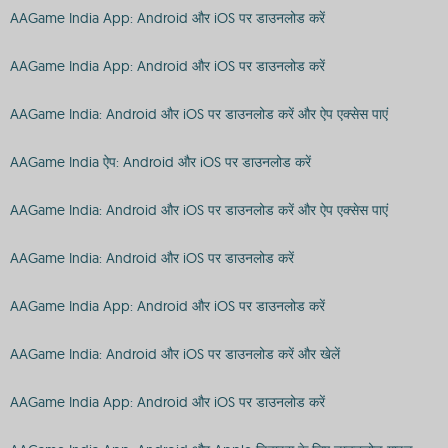
AAGame India App: Android और iOS पर डाउनलोड करें
AAGame India App: Android और iOS पर डाउनलोड करें
AAGame India: Android और iOS पर डाउनलोड करें और ऐप एक्सेस पाएं
AAGame India ऐप: Android और iOS पर डाउनलोड करें
AAGame India: Android और iOS पर डाउनलोड करें और ऐप एक्सेस पाएं
AAGame India: Android और iOS पर डाउनलोड करें
AAGame India App: Android और iOS पर डाउनलोड करें
AAGame India: Android और iOS पर डाउनलोड करें और खेलें
AAGame India App: Android और iOS पर डाउनलोड करें