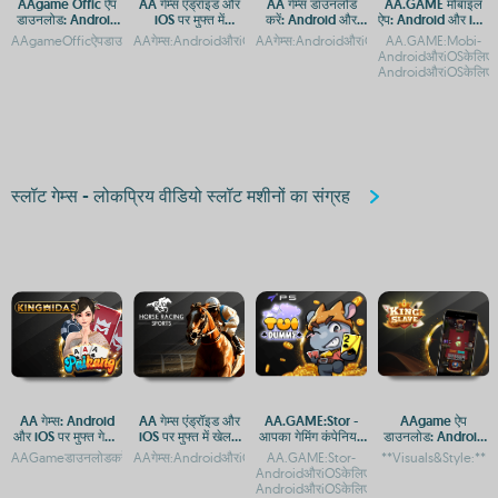
AAgame Offic ऐप
AA गेम्स एंड्रॉइड और
AA गेम्स डाउनलोड
AA.GAME मोबाइल
डाउनलोड: Android
iOS पर मुफ्त में
करें: Android और
ऐप: Android और iOS
और iOS प्लेटफ़ॉर्म पर
डाउनलोड करें
iOS पर मुफ्त गेमिंग एप
पर आसान एक्सेस
AAgameOfficऐपडाउनलोड:AndroidऔरiOSप्लेटफ़ॉर्मपरएक्सेसगाइडAAgameOfficऐपडाउनलोड:
AAगेम्स:AndroidऔरiOSपरमुफ्तगेमिंगएप्सAAगेम्सएंड्रॉइडऔरiOSपरमुफ्तमेंड
AAगेम्स:AndroidऔरiOSकेलिएमुफ्तगेमिंगऐपAAगेम्
AA.GAME:Mobi-
गेमिंग एक्सेस
AndroidऔरiOSकेलिएमोब
AndroidऔरiOSकेलिएऐ
स्लॉट गेम्स - लोकप्रिय वीडियो स्लॉट मशीनों का संग्रह
AA गेम्स: Android
AA गेम्स एंड्रॉइड और
AA.GAME:Stor -
AAgame ऐप
और iOS पर मुफ्त गेमिंग
iOS पर मुफ्त में खेलने
आपका गेमिंग कंपेनियन
डाउनलोड: Android
ऐप्स
के लिए डाउनलोड करें
एप
और iOS प्लेटफॉर्म पर
AAGameडाउनलोडकरें:AndroidऔरiOSकेलिएमुफ्तगेमिंगएपAAगेम्सडाउनलोड:AndroidऔरiOSकेलिएम
AAगेम्स:AndroidऔरiOSकेलिएमुफ्तगेमिंगऐप्सAAगेम्सडाउनलोड:Androidऔर
AA.GAME:Stor-
**Visuals&Style:**
गेमिंग एक्सेस
AndroidऔरiOSकेलिएमुफ्तऐपडाउनलोडAA.GAM
AndroidऔरiOSकेलिएआसानएक्सेसऔरAP