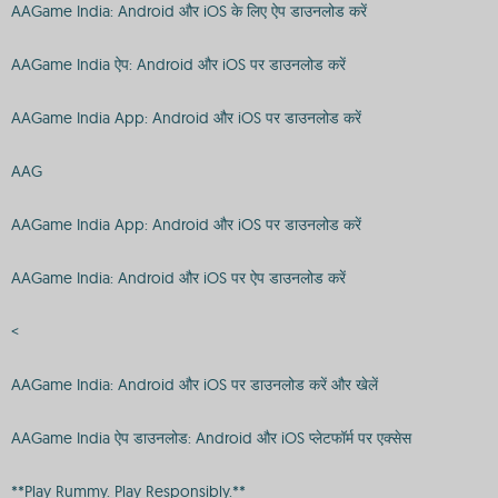
AAGame India: Android और iOS के लिए ऐप डाउनलोड करें
AAGame India ऐप: Android और iOS पर डाउनलोड करें
AAGame India App: Android और iOS पर डाउनलोड करें
AAG
AAGame India App: Android और iOS पर डाउनलोड करें
AAGame India: Android और iOS पर ऐप डाउनलोड करें
<
AAGame India: Android और iOS पर डाउनलोड करें और खेलें
AAGame India ऐप डाउनलोड: Android और iOS प्लेटफॉर्म पर एक्सेस
**Play Rummy. Play Responsibly.**