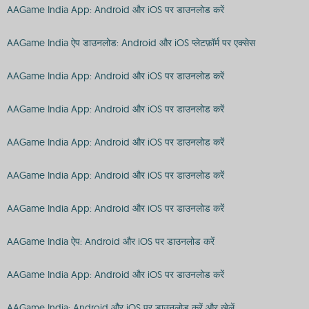
AAGame India App: Android और iOS पर डाउनलोड करें
AAGame India ऐप डाउनलोड: Android और iOS प्लेटफ़ॉर्म पर एक्सेस
AAGame India App: Android और iOS पर डाउनलोड करें
AAGame India App: Android और iOS पर डाउनलोड करें
AAGame India App: Android और iOS पर डाउनलोड करें
AAGame India App: Android और iOS पर डाउनलोड करें
AAGame India App: Android और iOS पर डाउनलोड करें
AAGame India ऐप: Android और iOS पर डाउनलोड करें
AAGame India App: Android और iOS पर डाउनलोड करें
AAGame India: Android और iOS पर डाउनलोड करें और खेलें