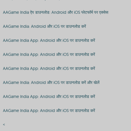
AAGame India ऐप डाउनलोड: Android और iOS प्लेटफॉर्म पर एक्सेस
AAGame India: Android और iOS पर डाउनलोड करें
AAGame India App: Android और iOS पर डाउनलोड करें
AAGame India App: Android और iOS पर डाउनलोड करें
AAGame India App: Android और iOS पर डाउनलोड करें
AAGame India: Android और iOS पर डाउनलोड करें और खेलें
AAGame India App: Android और iOS पर डाउनलोड करें
AAGame India App: Android और iOS पर डाउनलोड करें
<