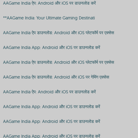
AAGame India ऐप: Android और iOS पर डाउनलोड करें
**AAGame India: Your Ultimate Gaming Destinati
AAGame India ऐप डाउनलोड: Android और iOS प्लेटफॉर्म पर एक्सेस
AAGame India App: Android और iOS पर डाउनलोड करें
AAGame India ऐप डाउनलोड: Android और iOS प्लेटफॉर्म पर एक्सेस
AAGame India ऐप डाउनलोड: Android और iOS पर गेमिंग एक्सेस
AAGame India ऐप: Android और iOS पर डाउनलोड करें
AAGame India App: Android और iOS पर डाउनलोड करें
AAGame India App: Android और iOS पर डाउनलोड करें
AAGame India App: Android और iOS पर डाउनलोड करें