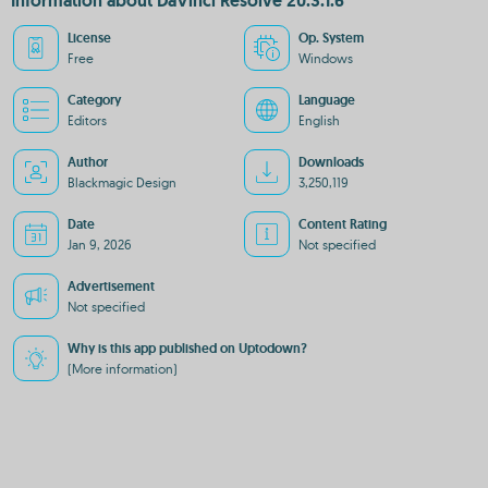
Information about DaVinci Resolve 20.3.1.6
License
Op. System
Free
Windows
Category
Language
Editors
English
Author
Downloads
Blackmagic Design
3,250,119
Date
Content Rating
Jan 9, 2026
Not specified
Advertisement
Not specified
Why is this app published on Uptodown?
(More information)