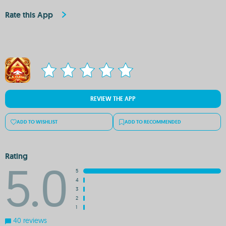
Rate this App
REVIEW THE APP
ADD TO WISHLIST
ADD TO RECOMMENDED
Rating
5.0
5
4
3
2
1
40 reviews