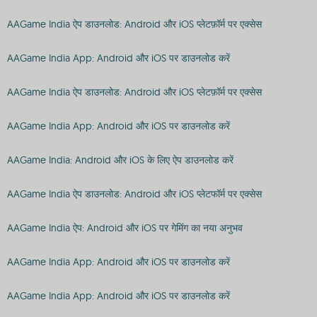
AAGame India ऐप डाउनलोड: Android और iOS प्लेटफ़ॉर्म पर एक्सेस
AAGame India App: Android और iOS पर डाउनलोड करें
AAGame India ऐप डाउनलोड: Android और iOS प्लेटफ़ॉर्म पर एक्सेस
AAGame India App: Android और iOS पर डाउनलोड करें
AAGame India: Android और iOS के लिए ऐप डाउनलोड करें
AAGame India ऐप डाउनलोड: Android और iOS प्लेटफॉर्म पर एक्सेस
AAGame India ऐप: Android और iOS पर गेमिंग का नया अनुभव
AAGame India App: Android और iOS पर डाउनलोड करें
AAGame India App: Android और iOS पर डाउनलोड करें