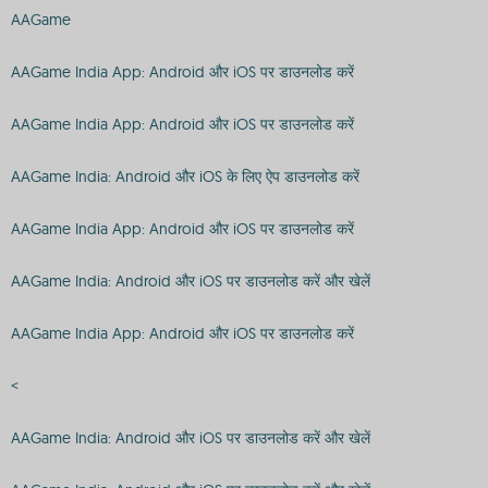
AAGame
AAGame India App: Android और iOS पर डाउनलोड करें
AAGame India App: Android और iOS पर डाउनलोड करें
AAGame India: Android और iOS के लिए ऐप डाउनलोड करें
AAGame India App: Android और iOS पर डाउनलोड करें
AAGame India: Android और iOS पर डाउनलोड करें और खेलें
AAGame India App: Android और iOS पर डाउनलोड करें
<
AAGame India: Android और iOS पर डाउनलोड करें और खेलें