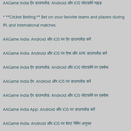
AAGame India ऐप डाउनलोड: Android और iOS प्लेटफ़ॉर्म गाइड
* **Cricket Betting:** Bet on your favorite teams and players during
IPL and international matches.
AAGame India: Android और iOS पर ऐप डाउनलोड करें
AAGame India: Android और iOS पर ऐप्स और APK डाउनलोड करें
AAGame India ऐप डाउनलोड: Android और iOS प्लेटफ़ॉर्म पर एक्सेस
AAGame India ऐप: Android और iOS पर डाउनलोड करें
AAGame India ऐप डाउनलोड: Android और iOS प्लेटफॉर्म पर एक्सेस
AAGame India App: Android और iOS पर डाउनलोड करें
AAGame India: Android और iOS पर बेस्ट गेमिंग अनुभव