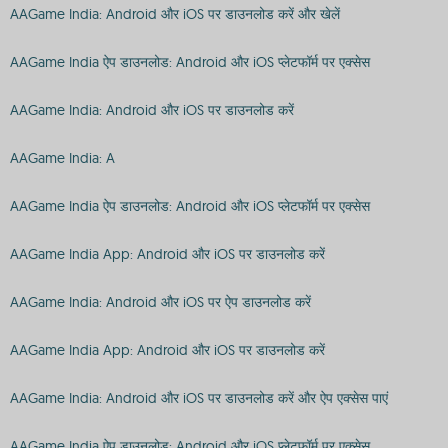
AAGame India: Android और iOS पर डाउनलोड करें और खेलें
AAGame India ऐप डाउनलोड: Android और iOS प्लेटफॉर्म पर एक्सेस
AAGame India: Android और iOS पर डाउनलोड करें
AAGame India: A
AAGame India ऐप डाउनलोड: Android और iOS प्लेटफॉर्म पर एक्सेस
AAGame India App: Android और iOS पर डाउनलोड करें
AAGame India: Android और iOS पर ऐप डाउनलोड करें
AAGame India App: Android और iOS पर डाउनलोड करें
AAGame India: Android और iOS पर डाउनलोड करें और ऐप एक्सेस पाएं
AAGame India ऐप डाउनलोड: Android और iOS प्लेटफॉर्म पर एक्सेस