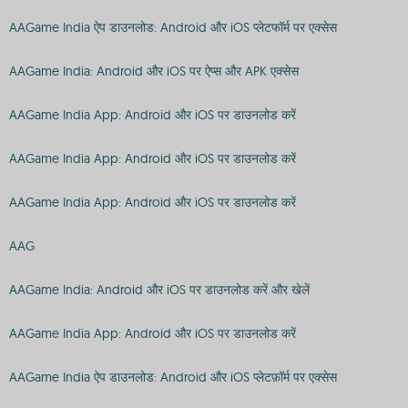
AAGame India ऐप डाउनलोड: Android और iOS प्लेटफॉर्म पर एक्सेस
AAGame India: Android और iOS पर ऐप्स और APK एक्सेस
AAGame India App: Android और iOS पर डाउनलोड करें
AAGame India App: Android और iOS पर डाउनलोड करें
AAGame India App: Android और iOS पर डाउनलोड करें
AAG
AAGame India: Android और iOS पर डाउनलोड करें और खेलें
AAGame India App: Android और iOS पर डाउनलोड करें
AAGame India ऐप डाउनलोड: Android और iOS प्लेटफ़ॉर्म पर एक्सेस