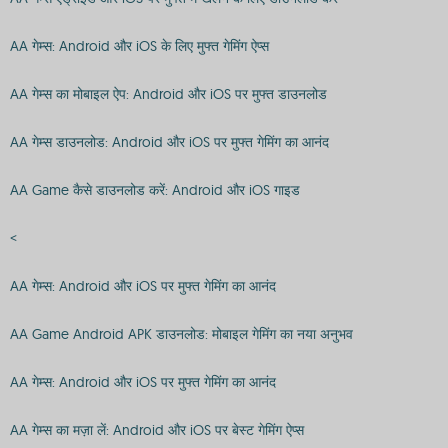
AA गेम्स: Android और iOS के लिए मुफ्त गेमिंग ऐप्स
AA गेम्स का मोबाइल ऐप: Android और iOS पर मुफ्त डाउनलोड
AA गेम्स डाउनलोड: Android और iOS पर मुफ्त गेमिंग का आनंद
AA Game कैसे डाउनलोड करें: Android और iOS गाइड
<
AA गेम्स: Android और iOS पर मुफ्त गेमिंग का आनंद
AA Game Android APK डाउनलोड: मोबाइल गेमिंग का नया अनुभव
AA गेम्स: Android और iOS पर मुफ्त गेमिंग का आनंद
AA गेम्स का मज़ा लें: Android और iOS पर बेस्ट गेमिंग ऐप्स