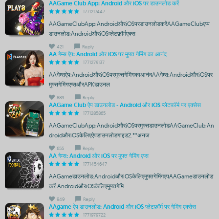
AAGame Club App: Android और iOS पर डाउनलोड करें
1771217447
AAGameClubApp:AndroidऔरiOSपरडाउनलोडकरेंAAGameClubएप्प
डाउनलोड:AndroidऔरiOSप्लेटफ़ॉर्मएक्स
421
Reply
AA गेम्स ऐप: Android और iOS पर मुफ्त गेमिंग का आनंद
1771279137
AAगेम्सऐप:AndroidऔरiOSपरमुफ्तगेमिंगकाआनंदAAगेम्स:AndroidऔरiOSपर
मुफ्तगेमिंगएप्सऔरAPKडाउनल
889
Reply
AAGame Club ऐप डाउनलोड - Android और iOS प्लेटफ़ॉर्म पर एक्सेस
1771285865
AAGameClubApp:AndroidऔरiOSपरमुफ्तडाउनलोडAAGameClub:An
droidऔरiOSकेलिएऐपडाउनलोडगाइड2.**अनज
655
Reply
AA गेम्स: Android और iOS पर मुफ्त गेमिंग एप्स
1771454647
AAGameडाउनलोड:AndroidऔरiOSकेलिएमुफ्तगेमिंगएपAAGameडाउनलोड
करें:AndroidऔरiOSकेलिएमुफ्तगेमि
949
Reply
AAgame ऐप डाउनलोड: Android और iOS प्लेटफ़ॉर्म पर गेमिंग एक्सेस
1771979722