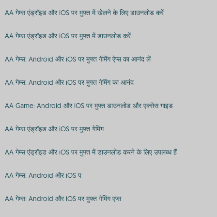
AA गेम्स एंड्रॉइड और iOS पर मुफ्त में खेलने के लिए डाउनलोड करें
AA गेम्स एंड्रॉइड और iOS पर मुफ्त में डाउनलोड करें
AA गेम्स: Android और iOS पर मुफ्त गेमिंग ऐप्स का आनंद लें
AA गेम्स: Android और iOS पर मुफ्त गेमिंग का आनंद
AA Game: Android और iOS पर मुफ्त डाउनलोड और एक्सेस गाइड
AA गेम्स एंड्रॉइड और iOS पर मुफ्त गेमिंग
AA गेम्स एंड्रॉइड और iOS पर मुफ्त में डाउनलोड करने के लिए उपलब्ध हैं
AA गेम्स: Android और iOS प
AA गेम्स: Android और iOS पर मुफ्त गेमिंग एप्स