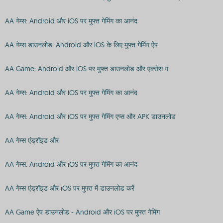
AA गेम्स: Android और iOS पर मुफ्त गेमिंग का आनंद
AA गेम्स डाउनलोड: Android और iOS के लिए मुफ्त गेमिंग ऐप
AA Game: Android और iOS पर मुफ्त डाउनलोड और एक्सेस ग
AA गेम्स: Android और iOS पर मुफ्त गेमिंग का आनंद
AA गेम्स: Android और iOS पर मुफ्त गेमिंग एप्स और APK डाउनलोड
AA गेम्स एंड्रॉइड और
AA गेम्स: Android और iOS पर मुफ्त गेमिंग का आनंद
AA गेम्स एंड्रॉइड और iOS पर मुफ्त में डाउनलोड करें
AA Game ऐप डाउनलोड - Android और iOS पर मुफ्त गेमिंग