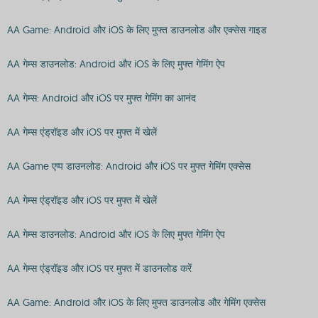
AA Game: Android और iOS के लिए मुफ्त डाउनलोड और एक्सेस गाइड
AA गेम्स डाउनलोड: Android और iOS के लिए मुफ्त गेमिंग ऐप
AA गेम्स: Android और iOS पर मुफ्त गेमिंग का आनंद
AA गेम्स एंड्रॉइड और iOS पर मुफ्त में खेलें
AA Game एप्प डाउनलोड: Android और iOS पर मुफ्त गेमिंग एक्सेस
AA गेम्स एंड्रॉइड और iOS पर मुफ्त में खेलें
AA गेम्स डाउनलोड: Android और iOS के लिए मुफ्त गेमिंग ऐप
AA गेम्स एंड्रॉइड और iOS पर मुफ्त में डाउनलोड करें
AA Game: Android और iOS के लिए मुफ्त डाउनलोड और गेमिंग एक्सेस