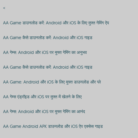
<
AA Game डाउनलोड करें: Android और iOS के लिए मुफ्त गेमिंग ऐप
AA Game कैसे डाउनलोड करें: Android और iOS गाइड
AA गेम्स: Android और iOS पर मुफ्त गेमिंग का अनुभव
AA Game कैसे डाउनलोड करें: Android और iOS गाइड
AA Game: Android और iOS के लिए मुफ्त डाउनलोड और प्ले
AA गेम्स एंड्रॉइड और iOS पर मुफ्त में खेलने के लिए
AA गेम्स: Android और iOS पर मुफ्त गेमिंग का आनंद
AA Game Android APK डाउनलोड और iOS ऐप एक्सेस गाइड