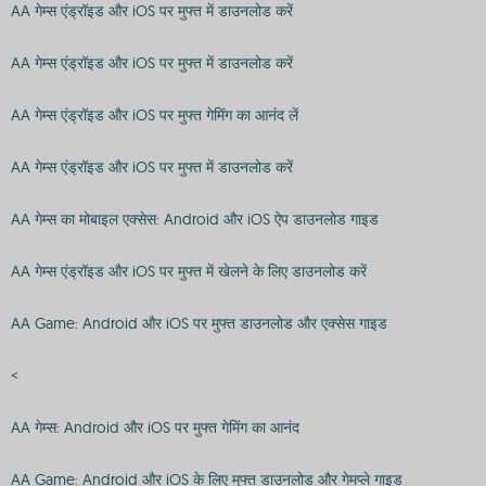
AA गेम्स एंड्रॉइड और iOS पर मुफ्त में डाउनलोड करें
AA गेम्स एंड्रॉइड और iOS पर मुफ्त में डाउनलोड करें
AA गेम्स एंड्रॉइड और iOS पर मुफ्त गेमिंग का आनंद लें
AA गेम्स एंड्रॉइड और iOS पर मुफ्त में डाउनलोड करें
AA गेम्स का मोबाइल एक्सेस: Android और iOS ऐप डाउनलोड गाइड
AA गेम्स एंड्रॉइड और iOS पर मुफ्त में खेलने के लिए डाउनलोड करें
AA Game: Android और iOS पर मुफ्त डाउनलोड और एक्सेस गाइड
<
AA गेम्स: Android और iOS पर मुफ्त गेमिंग का आनंद
AA Game: Android और iOS के लिए मुफ्त डाउनलोड और गेमप्ले गाइड