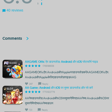
1
40 reviews
Comments
AAGAME Offic ऐप डाउनलोड: Android और iOS प्लेटफॉर्म गाइड
1769188938
AAGAMEOfficऐप:AndroidऔरAppleपरडाउनलोडकरेंAAGAMEOfficऐप:
AndroidऔरAppleकेलिएडाउनलोडगाइडAAG
297
Reply
AA Game: Android और iOS पर मुफ्त डाउनलोड और प्ले करें
1770922779
AAगेमडाउनलोड:AndroidऔरiOSपरमुफ्तगेमिंगएपAAगेम्स:AndroidऔरiOSपर
मुफ्तगेमिंगऐप्सAAगेम्सडाउन
721
Reply