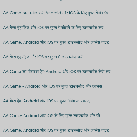
AA Game डाउनलोड करें: Android और iOS के लिए मुफ्त गेमिंग ऐप
AA गेम्स एंड्रॉइड और iOS पर मुफ्त में खेलने के लिए डाउनलोड करें
AA Game: Android और iOS पर मुफ्त डाउनलोड और एक्सेस गाइड
AA गेम्स एंड्रॉइड और iOS पर मुफ्त में डाउनलोड करें
AA Game का मोबाइल ऐप: Android और iOS पर डाउनलोड कैसे करें
AA Game - Android और iOS पर मुफ्त डाउनलोड और एक्सेस
AA गेम्स ऐप: Android और iOS पर मुफ्त गेमिंग का आनंद
AA Game: Android और iOS के लिए मुफ्त डाउनलोड और प्ले
AA Game: Android और iOS पर मुफ्त डाउनलोड और एक्सेस गाइड