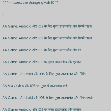
* **> Inspect the strange glyph (C)**
<
AA Game: Android और iOS के लिए मुफ्त डाउनलोड और गेमप्ले गाइड
AA Game: Android और iOS के लिए मुफ्त डाउनलोड और गेमप्ले गाइड
AA Game: Android और iOS के लिए मुफ्त डाउनलोड और प्ले
AA Game: Android और iOS पर मुफ्त डाउनलोड और एक्सेस
AA Game - Android और iOS के लिए मुफ्त डाउनलोड और गेमिंग
AA गेम्स एंड्रॉइड और iOS पर मुफ्त में डाउनलोड करें
AA Game - Android और iOS के लिए मुफ्त डाउनलोड और गेमिंग एक्सेस
AA Game: Android और iOS पर मुफ्त डाउनलोड और एक्सेस