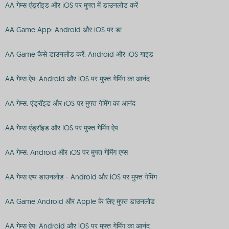
AA गेम्स एंड्रॉइड और iOS पर मुफ्त में डाउनलोड करें
AA Game App: Android और iOS पर डा
AA Game कैसे डाउनलोड करें: Android और iOS गाइड
AA गेम्स ऐप: Android और iOS पर मुफ्त गेमिंग का आनंद
AA गेम्स: एंड्रॉइड और iOS पर मुफ्त गेमिंग का आनंद
AA गेम्स एंड्रॉइड और iOS पर मुफ्त गेमिंग ऐप
AA गेम्स: Android और iOS पर मुफ्त गेमिंग एप्स
AA गेम्स एप्प डाउनलोड - Android और iOS पर मुफ्त गेमिंग
AA Game Android और Apple के लिए मुफ्त डाउनलोड
AA गेम्स ऐप: Android और iOS पर मुफ्त गेमिंग का आनंद