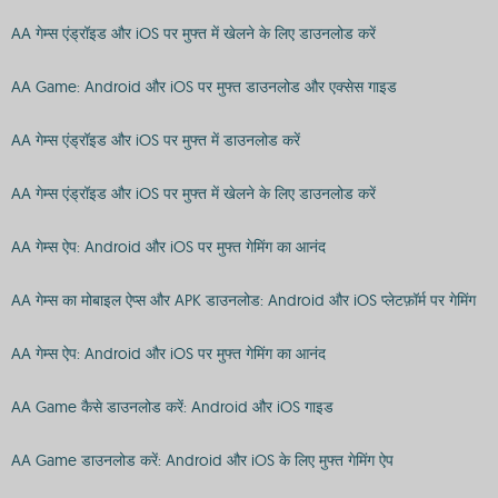
AA गेम्स एंड्रॉइड और iOS पर मुफ्त में खेलने के लिए डाउनलोड करें
AA Game: Android और iOS पर मुफ्त डाउनलोड और एक्सेस गाइड
AA गेम्स एंड्रॉइड और iOS पर मुफ्त में डाउनलोड करें
AA गेम्स एंड्रॉइड और iOS पर मुफ्त में खेलने के लिए डाउनलोड करें
AA गेम्स ऐप: Android और iOS पर मुफ्त गेमिंग का आनंद
AA गेम्स का मोबाइल ऐप्स और APK डाउनलोड: Android और iOS प्लेटफ़ॉर्म पर गेमिंग
AA गेम्स ऐप: Android और iOS पर मुफ्त गेमिंग का आनंद
AA Game कैसे डाउनलोड करें: Android और iOS गाइड
AA Game डाउनलोड करें: Android और iOS के लिए मुफ्त गेमिंग ऐप