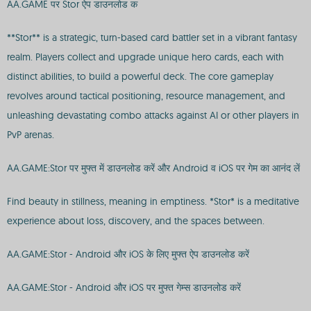
AA.GAME पर Stor ऐप डाउनलोड क
**Stor** is a strategic, turn-based card battler set in a vibrant fantasy
realm. Players collect and upgrade unique hero cards, each with
distinct abilities, to build a powerful deck. The core gameplay
revolves around tactical positioning, resource management, and
unleashing devastating combo attacks against AI or other players in
PvP arenas.
AA.GAME:Stor पर मुफ्त में डाउनलोड करें और Android व iOS पर गेम का आनंद लें
Find beauty in stillness, meaning in emptiness. *Stor* is a meditative
experience about loss, discovery, and the spaces between.
AA.GAME:Stor - Android और iOS के लिए मुफ्त ऐप डाउनलोड करें
AA.GAME:Stor - Android और iOS पर मुफ्त गेम्स डाउनलोड करें