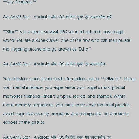
**Key Features:**
AA.GAME:Stor - Android और iOS के लिए मुफ्त ऐप डाउनलोड करें
**Stor** is a strategic survival RPG set in a fractured, post-magic
world. You are a Rune-Carver, one of the few who can manipulate
the lingering arcane energy known as "Echo."
AA.GAME:Stor - Android और iOS के लिए मुफ्त ऐप डाउनलोड
Your mission is not just to steal information, but to **relive it**. Using
your neural interface, you experience your target's most pivotal
memories firsthand—their triumphs, secrets, and shames. Within
these memory sequences, you must solve environmental puzzles,
avoid cognitive security programs, and manipulate the emotional
echoes of the past to
AA.GAME:Stor - Android और iOS के लिए मुफ्त गेम डाउनलोड एप