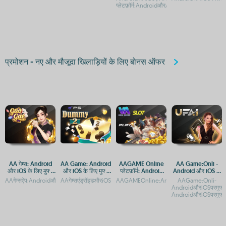
एक्सेस
प्लेटफ़ॉर्म:AndroidऔरAppleडिव
प्रमोशन - नए और मौजूदा खिलाड़ियों के लिए बोनस ऑफर
AA गेम्स: Android
AA Game: Android
AAGAME Online
AA Game:Onli -
और iOS के लिए मुफ्त
और iOS के लिए मुफ्त
प्लेटफ़ॉर्म: Android
Android और iOS के
गेमिंग ऐप्स
डाउनलोड और प्ले
और iOS पर एक्सेस करें
लिए मुफ्त गेमिंग एपीके
AAगेम्सऐप:AndroidऔरiOSपरमुफ्तगेमिंगकाआनंदAAगेम्स:AndroidऔरiOSपरमुफ्तगेमिंगएप्स
AAगेम्सएंड्रॉइडऔरiOSपरमुफ्तमेंखेलनेकेलिएडाउनलोडकरेंAAगेम्स:Android
AAGAMEOnline:AndroidऔरAppleपरएक्सेस
AAGame:Onli-
AndroidऔरiOSपरमुफ्
AndroidऔरiOSपरमुफ्त