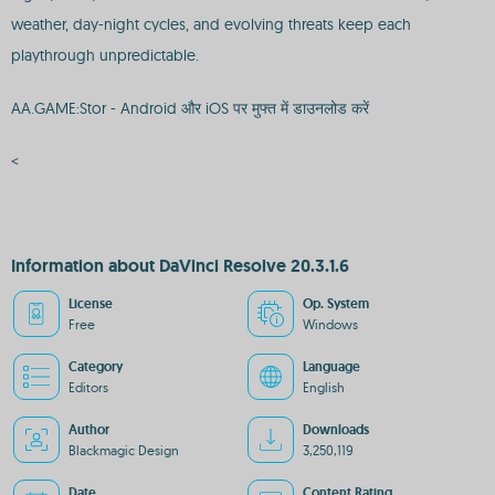
weather, day-night cycles, and evolving threats keep each
playthrough unpredictable.
AA.GAME:Stor - Android और iOS पर मुफ्त में डाउनलोड करें
<
Information about DaVinci Resolve 20.3.1.6
License
Op. System
Free
Windows
Category
Language
Editors
English
Author
Downloads
Blackmagic Design
3,250,119
Date
Content Rating