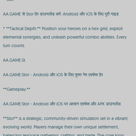
AA.GAME से Stor ऐप डाउनलोड करें: Android और iOS के लिए पूरी गाइड
* **Tactical Depth:** Position your heroes on a hex grid, exploit
elemental synergies, and unleash powerful combo abilities. Every
turn counts.
AA.GAME:St
AA.GAME:Stor - Android और iOS के लिए मुफ्त गेम एक्सेस ऐप
**Gameplay:**
AA.GAME:Stor - Android और iOS पर आसान एक्सेस और APK डाउनलोड
**Stor** is a strategic, community-driven simulation set in a vibrant,
evolving world. Players manage their own unique settlement,
balancing resource gathering, crafting, and trade. The core loop