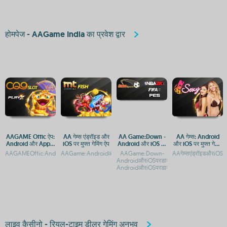
होमपेज - AAGame India का प्रवेश द्वार
AAGAME Offic ऐप:
AA गेम्स एंड्रॉइड और
AA Game:Down -
AA गेम्स: Android
Android और Apple
iOS पर मुफ्त गेमिंग ऐप
Android और iOS पर
और iOS पर मुफ्त गेमिंग
डाउनलोड गाइड
डाउनलोड करें
एप्स
AAGAMEOffic:AndroidऔरiOSकेलिएऐपडाउनलोडगाइड
AAGame:AndroidऔरiOSपरमुफ्तडाउनलोडऔरएक्सेसAAGame:Android
AAGame:Down-
AAगेम्सएंड्रॉइडऔरiOSपर
AndroidऔरiOSपरडाउनलोडऔरएक्सेसगाइडA
AndroidऔरiOSपरडाउनलोडऔरएक्सेसगा
लाइव कैसीनो - रियल-टाइम डीलर गेमिंग अनुभव