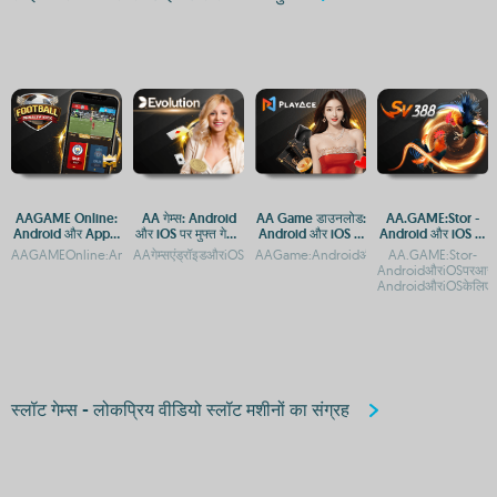
AAGAME Online:
AA गेम्स: Android
AA Game डाउनलोड:
AA.GAME:Stor -
Android और Apple
और iOS पर मुफ्त गेमिंग
Android और iOS के
Android और iOS पर
पर APK डाउनलोड करें
का आनंद
लिए मुफ्त गेमिंग ऐप
मुफ्त में डाउनलोड करें
AAGAMEOnline:AndroidऔरAppleपरएक्सेसकरें,APPऔरAPKडाउनलोडकरेंAAGAMEOnline
AAगेम्सएंड्रॉइडऔरiOSपरमुफ्तमेंखेलनेकेलिएडाउनलोडकरेंAAगेम्सएंड्रॉइडऔरiO
AAGame:AndroidऔरiOSपरमुफ्तडाउनलोडऔरएक
AA.GAME:Stor-
AndroidऔरiOSपरआसा
AndroidऔरiOSकेलिएसर्
स्लॉट गेम्स - लोकप्रिय वीडियो स्लॉट मशीनों का संग्रह