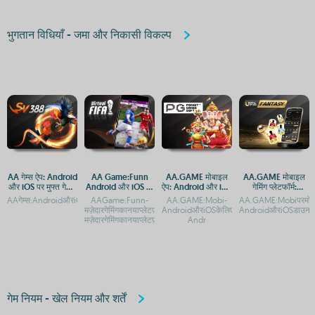
भुगतान विधियाँ - जमा और निकासी विकल्प
AA गेम्स ऐप: Android
AA Game:Funn
AA.GAME मोबाइल
AA.GAME मोबाइल
और iOS पर मुफ्त गेमिंग
Android और iOS पर
ऐप: Android और iOS
गेमिंग प्लेटफॉर्म:
का आनंद
डाउनलोड करने का
पर आसान एक्सेस
Android और iOS पर
AAगेम्स:AndroidऔरiOSपरमुफ्तगेमिंगकाअनुभवAAगेम्सएंड्रॉइडऔरiOSपरमुफ्तमेंखेलनेकेलिएडाउनलोड
AAGame:Funn-
AA.GAME:Mobi-
AA.GAME:Mobiपरमोबाइल
तरीका
एक्सेस गाइड
मज़ेदारगेमिंगकानयाप्लेटफ़ॉर्मAAGame:Funn-
AndroidऔरiOSकेलिएऐपडाउनलोडकरेंAA.GAME:M
AndroidऔरiOSडाउनलो
मज़ेदारगेमिंगकानयाप्लेटफ़ॉर्मAAGame
Andr
गेम नियम - खेल नियम और शर्तें