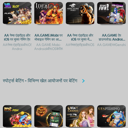
AA गेम्स एंड्रॉइड और
AA.GAME:Mobi पर
AA गेम्स एंड्रॉइड और
AA.GAME ऐप
iOS पर मुफ्त गेमिंग ऐप
मोबाइल गेमिंग का आनंद
iOS पर मुफ्त में
डाउनलोड: Android
लें - Android और
डाउनलोड करने के लिए
और iOS प्लेटफ़ॉर्म पर
AAगेम्स:एंड्रॉइडऔरiOSपरमुफ्तगेमिंगकाआनंदAAगेम्सएंड्रॉइडऔरiOSपरमुफ्तगेमिंगऐपAAGame-
AA.GAME:Mobi-
AAगेम्सएंड्रॉइडऔरiOSपरमुफ्तमेंडाउनलोडकरने
AA.GAMEपरGenshinI
iOS के लिए एक्सेस
उपलब्ध हैं
एक्सेस गाइड
Androi
AndroidऔरiOSकेलिएआसानएक्सेसऔरAPKडाउनलोडAA.GAME:Mobiपरमोबा
स्पोर्ट्स बेटिंग - विभिन्न खेल आयोजनों पर बेटिंग