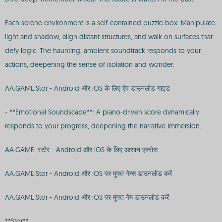
Each serene environment is a self-contained puzzle box. Manipulate
light and shadow, align distant structures, and walk on surfaces that
defy logic. The haunting, ambient soundtrack responds to your
actions, deepening the sense of isolation and wonder.
AA.GAME:Stor - Android और iOS के लिए ऐप डाउनलोड गाइड
- **Emotional Soundscape**: A piano-driven score dynamically
responds to your progress, deepening the narrative immersion.
AA.GAME: स्टोर - Android और iOS के लिए आसान एक्सेस
AA.GAME:Stor - Android और iOS पर मुफ्त गेम्स डाउनलोड करें
AA.GAME:Stor - Android और iOS पर मुफ्त गेम डाउनलोड करें
**Stor**