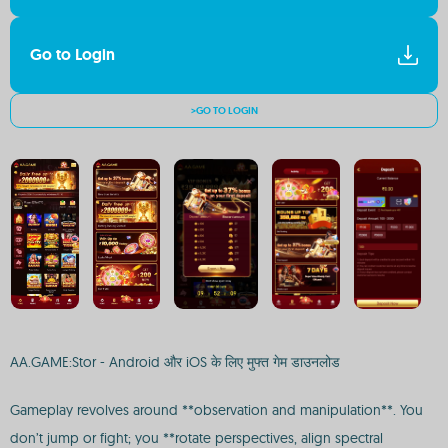
Go to Login
>GO TO LOGIN
AA.GAME:Stor - Android और iOS के लिए मुफ्त गेम डाउनलोड
Gameplay revolves around **observation and manipulation**. You
don’t jump or fight; you **rotate perspectives, align spectral