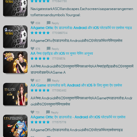
1770841730
NavigatestarkASCIIlandscapes.Eachscreenisasparsearrangemen
toflettersandsymbols.Yourgoal:
638
Reply
AAgame Offic ऐप डाउनलोड: Android और iOS प्लेटफ़ॉर्म पर एक्सेस गाइड
1770989704
AAgameOfficऐपडाउनलोड:AndroidऔरiOSप्लेटफ़ॉर्मपरगेमिंगएक्सेस
876
Reply
AA गेम्स एंड्रॉइड और iOS पर मुफ्त गेमिंग अनुभव
1771319574
AAगेम्स:AndroidऔरiOSपरमुफ्तगेमिंगकाआनंदAAगेम्सएंड्रॉइडऔरiOSपरमुफ्तमें
डाउनलोडकरेंAAGame:A
907
Reply
AA Game डाउनलोड करें: Android और iOS के लिए मुफ्त ऐप एक्सेस
1771392462
AAगेम्स:AndroidऔरiOSपरमुफ्तगेमिंगकाआनंदAAGameएप्पडाउनलोड:Andr
oidऔरiOSपरमुफ्तगेमिंगएक्सेस
731
Reply
AAgame Offic ऐप डाउनलोड - Android और iOS प्लेटफ़ॉर्म पर एक्सेस
1771575778
AAgameOfficऐपडाउनलोड:AndroidऔरiOSप्लेटफ़ॉर्मपरएक्सेसगाइड