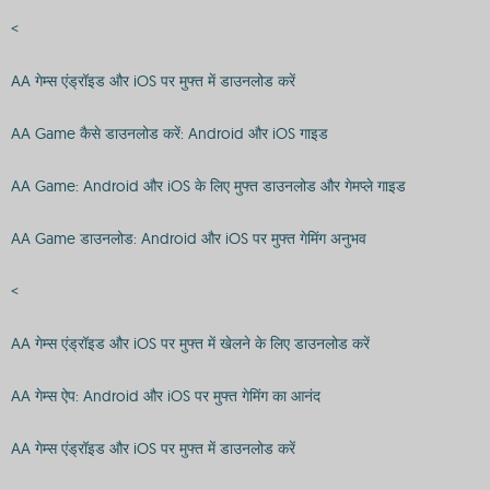
<
AA गेम्स एंड्रॉइड और iOS पर मुफ्त में डाउनलोड करें
AA Game कैसे डाउनलोड करें: Android और iOS गाइड
AA Game: Android और iOS के लिए मुफ्त डाउनलोड और गेमप्ले गाइड
AA Game डाउनलोड: Android और iOS पर मुफ्त गेमिंग अनुभव
<
AA गेम्स एंड्रॉइड और iOS पर मुफ्त में खेलने के लिए डाउनलोड करें
AA गेम्स ऐप: Android और iOS पर मुफ्त गेमिंग का आनंद
AA गेम्स एंड्रॉइड और iOS पर मुफ्त में डाउनलोड करें