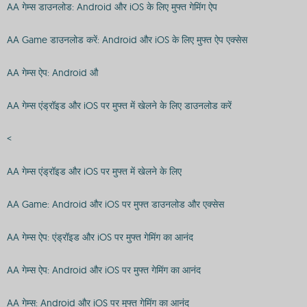
AA गेम्स डाउनलोड: Android और iOS के लिए मुफ्त गेमिंग ऐप
AA Game डाउनलोड करें: Android और iOS के लिए मुफ्त ऐप एक्सेस
AA गेम्स ऐप: Android औ
AA गेम्स एंड्रॉइड और iOS पर मुफ्त में खेलने के लिए डाउनलोड करें
<
AA गेम्स एंड्रॉइड और iOS पर मुफ्त में खेलने के लिए
AA Game: Android और iOS पर मुफ्त डाउनलोड और एक्सेस
AA गेम्स ऐप: एंड्रॉइड और iOS पर मुफ्त गेमिंग का आनंद
AA गेम्स ऐप: Android और iOS पर मुफ्त गेमिंग का आनंद
AA गेम्स: Android और iOS पर मुफ्त गेमिंग का आनंद