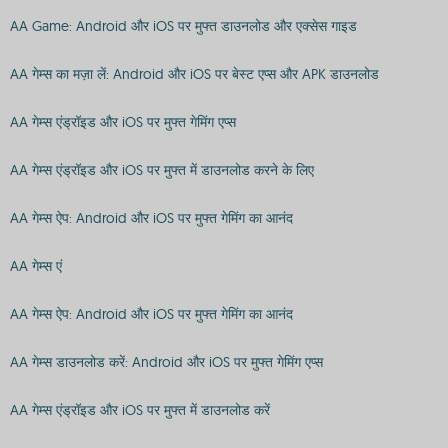
AA Game: Android और iOS पर मुफ्त डाउनलोड और एक्सेस गाइड
AA गेम्स का मज़ा लें: Android और iOS पर बेस्ट एप्स और APK डाउनलोड
AA गेम्स एंड्रॉइड और iOS पर मुफ्त गेमिंग एप्स
AA गेम्स एंड्रॉइड और iOS पर मुफ्त में डाउनलोड करने के लिए
AA गेम्स ऐप: Android और iOS पर मुफ्त गेमिंग का आनंद
AA गेम्स एं
AA गेम्स ऐप: Android और iOS पर मुफ्त गेमिंग का आनंद
AA गेम्स डाउनलोड करें: Android और iOS पर मुफ्त गेमिंग एप्स
AA गेम्स एंड्रॉइड और iOS पर मुफ्त में डाउनलोड करें