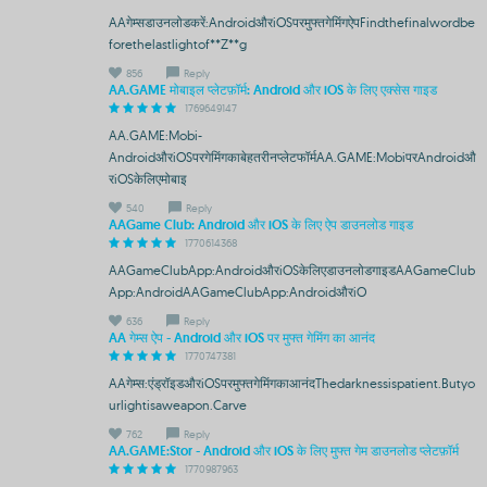
AAगेम्सडाउनलोडकरें:AndroidऔरiOSपरमुफ्तगेमिंगऐपFindthefinalwordbe
forethelastlightof**Z**g
856
Reply
AA.GAME मोबाइल प्लेटफ़ॉर्म: Android और iOS के लिए एक्सेस गाइड
1769649147
AA.GAME:Mobi-
AndroidऔरiOSपरगेमिंगकाबेहतरीनप्लेटफॉर्मAA.GAME:MobiपरAndroidऔ
रiOSकेलिएमोबाइ
540
Reply
AAGame Club: Android और iOS के लिए ऐप डाउनलोड गाइड
1770614368
AAGameClubApp:AndroidऔरiOSकेलिएडाउनलोडगाइडAAGameClub
App:AndroidAAGameClubApp:AndroidऔरiO
636
Reply
AA गेम्स ऐप - Android और iOS पर मुफ्त गेमिंग का आनंद
1770747381
AAगेम्स:एंड्रॉइडऔरiOSपरमुफ्तगेमिंगकाआनंदThedarknessispatient.Butyo
urlightisaweapon.Carve
762
Reply
AA.GAME:Stor - Android और iOS के लिए मुफ्त गेम डाउनलोड प्लेटफ़ॉर्म
1770987963