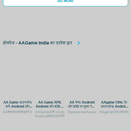
SEE MORE
होमपेज - AAGame India का प्रवेश द्वार
AA Game डाउनलोड
AA Game APK:
AA गेम्स: Android
AAgame Offic ऐप
करें: Android और
Android और iOS पर
और iOS पर मुफ्त गेमिंग
डाउनलोड: Android
iOS के लिए मुफ्त गेमिंग
डाउनलोड कैसे करें
का आनंद
और iOS प्लेटफ़ॉर्म पर
AAगेम्सडाउनलोडकरें:AndroidऔरiOSपरमुफ्तगेमिंगकाआनंद
AAGameAPK:AndroidऔरiOSपरमुफ्तडाउनलोडAAGame:APKडाउनलो
Thecoremechaniciscleanandprecise:jump
AAgameOfficऐपडाउनलो
ऐप
गेमिंग एक्सेस
AndroidऔरiOSपरगेमिंगएक्सेसAAGameAP