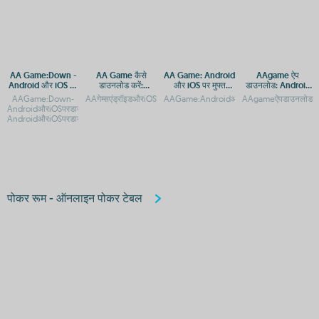
AA Game:Down -
AA Game कैसे
AA Game: Android
AAgame ऐप
Android और iOS पर
डाउनलोड करें:
और iOS पर मुफ्त
डाउनलोड: Android
डाउनलोड कैसे करें
Android और iOS
डाउनलोड और एक्सेस
और iOS प्लेटफ़ॉर्म पर
AAGame:Down-
AAगेम्सएंड्रॉइडऔरiOSपरमुफ्तगेमिंगएप्सAAगेम्सएंड्रॉइडऔरiOSपरमुफ्तमे
AAGame:AndroidऔरiOSकेलिएमुफ्तडाउनलोडऔर
AAgameऐपडाउनलोड:And
गाइड
गेमिंग एक्सेस
AndroidऔरiOSपरडाउनलोडकरेंAAGame:Down-
AndroidऔरiOSपरडाउनलोडऔरएक्सेसगाइडAAGame
पोकर रूम - ऑनलाइन पोकर टेबल