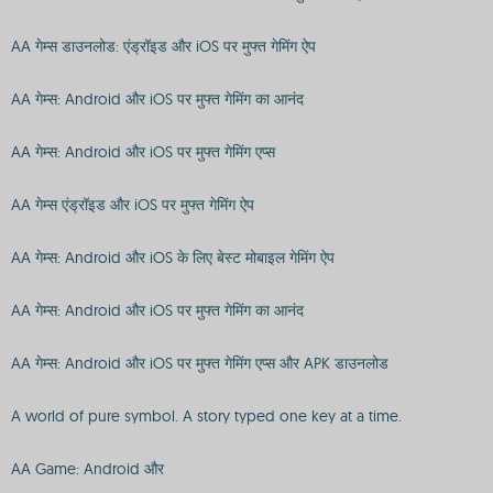
AA गेम्स डाउनलोड: एंड्रॉइड और iOS पर मुफ्त गेमिंग ऐप
AA गेम्स: Android और iOS पर मुफ्त गेमिंग का आनंद
AA गेम्स: Android और iOS पर मुफ्त गेमिंग एप्स
AA गेम्स एंड्रॉइड और iOS पर मुफ्त गेमिंग ऐप
AA गेम्स: Android और iOS के लिए बेस्ट मोबाइल गेमिंग ऐप
AA गेम्स: Android और iOS पर मुफ्त गेमिंग का आनंद
AA गेम्स: Android और iOS पर मुफ्त गेमिंग एप्स और APK डाउनलोड
A world of pure symbol. A story typed one key at a time.
AA Game: Android और