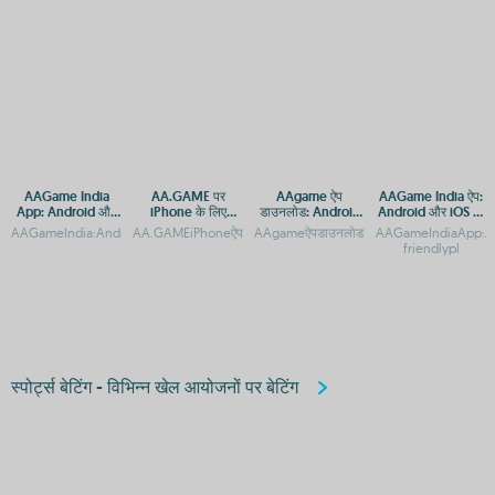
AAGame India
AA.GAME पर
AAgame ऐप
AAGame India ऐप:
App: Android और
iPhone के लिए
डाउनलोड: Android
Android और iOS पर
iOS पर डाउनलोड करें
Android ऐप्स कैसे
और iOS प्लेटफ़ॉर्म पर
गेमिंग एक्सेस
AAGameIndia:AndroidऔरiOSपरडाउनलोडकरेंऔरखेलेंAAGameIndiaApp:AndroidऔरiOSपर
AA.GAMEiPhoneऐप:AndroidऔरiOSपरमुफ्तगेमडाउनलोडकरेंAA.GAM
AAgameऐपडाउनलोड:AndroidऔरiOSप्लेटफ़ॉर्म
AAGameIndiaApp:An
डाउनलोड करें
गेमिंग एक्सेस
friendlypl
स्पोर्ट्स बेटिंग - विभिन्न खेल आयोजनों पर बेटिंग