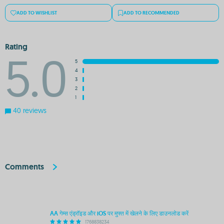
ADD TO WISHLIST
ADD TO RECOMMENDED
Rating
5.0
5
4
3
2
1
40 reviews
Comments
AA गेम्स एंड्रॉइड और iOS पर मुफ्त में खेलने के लिए डाउनलोड करें
1768838234