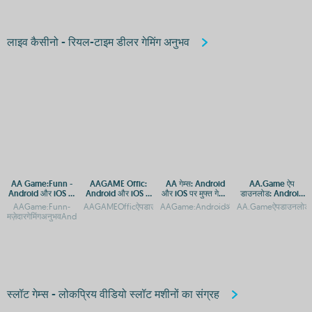
लाइव कैसीनो - रियल-टाइम डीलर गेमिंग अनुभव
AA Game:Funn -
AAGAME Offic:
AA गेम्स: Android
AA.Game ऐप
Android और iOS पर
Android और iOS के
और iOS पर मुफ्त गेमिंग
डाउनलोड: Android
मज़ेदार गेमिंग अनुभव
लिए ऐप डाउनलोड गाइड
का आनंद
और iOS प्लेटफ़ॉर्म पर
AAGame:Funn-
AAGAMEOfficऐपडाउनलोड:AndroidऔरiOSप्लेटफॉर्मपरएक्सेसAAGAM
AAGame:AndroidऔरiOSपरमुफ्तगेमिंगऐप्सकास
AA.Gameऐपडाउनलोडगा
गेमिंग एक्सेस
मज़ेदारगेमिंगअनुभवAndroidऔरiOSपर
स्लॉट गेम्स - लोकप्रिय वीडियो स्लॉट मशीनों का संग्रह