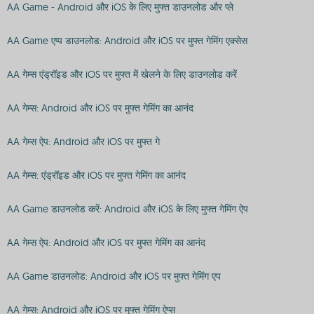
AA Game - Android और iOS के लिए मुफ्त डाउनलोड और प्ले
AA Game एप्प डाउनलोड: Android और iOS पर मुफ्त गेमिंग एक्सेस
AA गेम्स एंड्रॉइड और iOS पर मुफ्त में खेलने के लिए डाउनलोड करें
AA गेम्स: Android और iOS पर मुफ्त गेमिंग का आनंद
AA गेम्स ऐप: Android और iOS पर मुफ्त गे
AA गेम्स: एंड्रॉइड और iOS पर मुफ्त गेमिंग का आनंद
AA Game डाउनलोड करें: Android और iOS के लिए मुफ्त गेमिंग ऐप
AA गेम्स ऐप: Android और iOS पर मुफ्त गेमिंग का आनंद
AA Game डाउनलोड: Android और iOS पर मुफ्त गेमिंग एप
AA गेम्स: Android और iOS पर मुफ्त गेमिंग ऐप्स