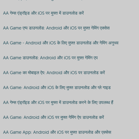
AA गेम्स एंड्रॉइड और iOS पर मुफ्त में डाउनलोड करें
AA Game एप्प डाउनलोड: Android और iOS पर मुफ्त गेमिंग एक्सेस
AA Game - Android और iOS के लिए मुफ्त डाउनलोड और गेमिंग अनुभव
AA Game डाउनलोड: Android और iOS पर मुफ्त गेमिंग एप
AA Game का मोबाइल ऐप: Android और iOS पर डाउनलोड करें
AA Game: Android और iOS के लिए मुफ्त डाउनलोड और प्ले गाइड
AA गेम्स एंड्रॉइड और iOS पर मुफ्त में डाउनलोड करने के लिए उपलब्ध हैं
AA Game: Android और iOS पर मुफ्त गेमिंग ऐप डाउनलोड करें
AA Game App: Android और iOS पर मुफ्त डाउनलोड और एक्सेस