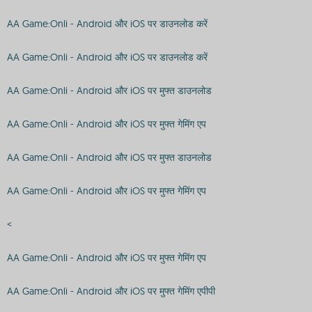
AA Game:Onli - Android और iOS पर डाउनलोड करें
AA Game:Onli - Android और iOS पर डाउनलोड करें
AA Game:Onli - Android और iOS पर मुफ्त डाउनलोड
AA Game:Onli - Android और iOS पर मुफ्त गेमिंग एप
AA Game:Onli - Android और iOS पर मुफ्त डाउनलोड
AA Game:Onli - Android और iOS पर मुफ्त गेमिंग एप
<
AA Game:Onli - Android और iOS पर मुफ्त गेमिंग एप
AA Game:Onli - Android और iOS पर मुफ्त गेमिंग एपीपी