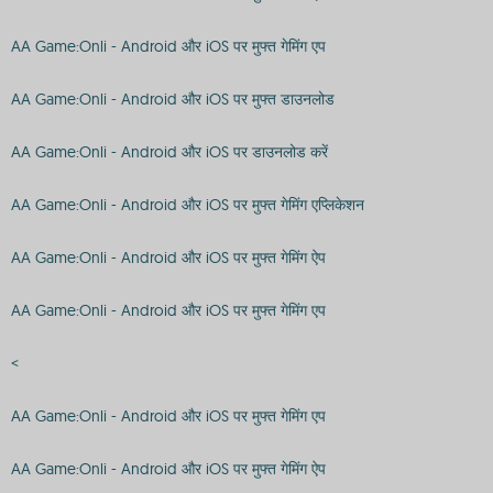
AA Game:Onli - Android और iOS पर मुफ्त गेमिंग एप
AA Game:Onli - Android और iOS पर मुफ्त डाउनलोड
AA Game:Onli - Android और iOS पर डाउनलोड करें
AA Game:Onli - Android और iOS पर मुफ्त गेमिंग एप्लिकेशन
AA Game:Onli - Android और iOS पर मुफ्त गेमिंग ऐप
AA Game:Onli - Android और iOS पर मुफ्त गेमिंग एप
<
AA Game:Onli - Android और iOS पर मुफ्त गेमिंग एप
AA Game:Onli - Android और iOS पर मुफ्त गेमिंग ऐप