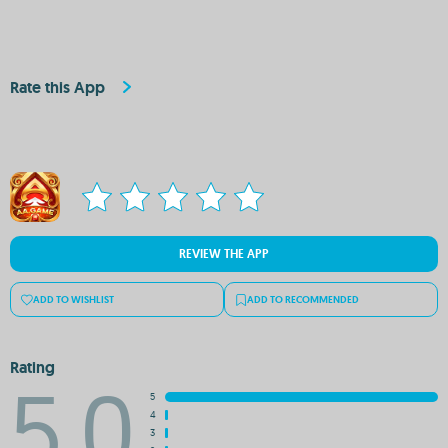
Rate this App
REVIEW THE APP
ADD TO WISHLIST
ADD TO RECOMMENDED
Rating
5.0
5
4
3