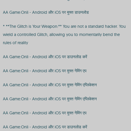
AA Game:Onli - Android और iOS पर मुफ्त डाउनलोड
* **The Glitch is Your Weapon:** You are not a standard hacker. You
wield a controlled Glitch, allowing you to momentarily bend the
rules of reality
AA Game:Onli - Android और iOS पर डाउनलोड करें
AA Game:Onli - Android और iOS पर मुफ्त गेमिंग एप
AA Game:Onli - Android और iOS पर मुफ्त गेमिंग एप्लिकेशन
AA Game:Onli - Android और iOS पर मुफ्त गेमिंग एप्लिकेशन
AA Game:Onli - Android और iOS पर मुफ्त गेमिंग एप
AA Game:Onli - Android और iOS पर डाउनलोड करें