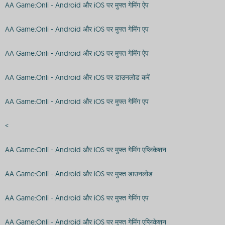
AA Game:Onli - Android और iOS पर मुफ्त गेमिंग ऐप
AA Game:Onli - Android और iOS पर मुफ्त गेमिंग एप
AA Game:Onli - Android और iOS पर मुफ्त गेमिंग ऐप
AA Game:Onli - Android और iOS पर डाउनलोड करें
AA Game:Onli - Android और iOS पर मुफ्त गेमिंग एप
<
AA Game:Onli - Android और iOS पर मुफ्त गेमिंग एप्लिकेशन
AA Game:Onli - Android और iOS पर मुफ्त डाउनलोड
AA Game:Onli - Android और iOS पर मुफ्त गेमिंग एप
AA Game:Onli - Android और iOS पर मुफ्त गेमिंग एप्लिकेशन