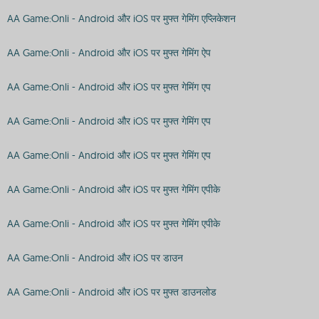
AA Game:Onli - Android और iOS पर मुफ्त गेमिंग एप्लिकेशन
AA Game:Onli - Android और iOS पर मुफ्त गेमिंग ऐप
AA Game:Onli - Android और iOS पर मुफ्त गेमिंग एप
AA Game:Onli - Android और iOS पर मुफ्त गेमिंग एप
AA Game:Onli - Android और iOS पर मुफ्त गेमिंग एप
AA Game:Onli - Android और iOS पर मुफ्त गेमिंग एपीके
AA Game:Onli - Android और iOS पर मुफ्त गेमिंग एपीके
AA Game:Onli - Android और iOS पर डाउन
AA Game:Onli - Android और iOS पर मुफ्त डाउनलोड