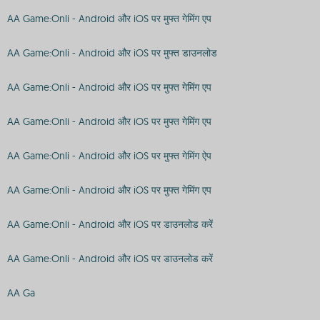
AA Game:Onli - Android और iOS पर मुफ्त गेमिंग एप
AA Game:Onli - Android और iOS पर मुफ्त डाउनलोड
AA Game:Onli - Android और iOS पर मुफ्त गेमिंग एप
AA Game:Onli - Android और iOS पर मुफ्त गेमिंग एप
AA Game:Onli - Android और iOS पर मुफ्त गेमिंग ऐप
AA Game:Onli - Android और iOS पर मुफ्त गेमिंग एप
AA Game:Onli - Android और iOS पर डाउनलोड करें
AA Game:Onli - Android और iOS पर डाउनलोड करें
AA Ga