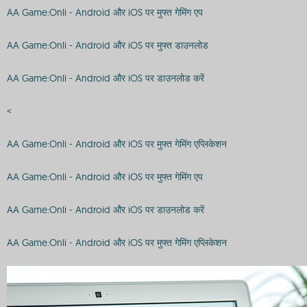
AA Game:Onli - Android और iOS पर मुफ्त गेमिंग एप
AA Game:Onli - Android और iOS पर मुफ्त डाउनलोड
AA Game:Onli - Android और iOS पर डाउनलोड करें
<
AA Game:Onli - Android और iOS पर मुफ्त गेमिंग एप्लिकेशन
AA Game:Onli - Android और iOS पर मुफ्त गेमिंग एप
AA Game:Onli - Android और iOS पर डाउनलोड करें
AA Game:Onli - Android और iOS पर मुफ्त गेमिंग एप्लिकेशन