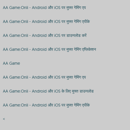
AA Game:Onli - Android और iOS पर मुफ्त गेमिंग एप
AA Game:Onli - Android और iOS पर मुफ्त गेमिंग एपीके
AA Game:Onli - Android और iOS पर डाउनलोड करें
AA Game:Onli - Android और iOS पर मुफ्त गेमिंग एप्लिकेशन
AA Game
AA Game:Onli - Android और iOS पर मुफ्त गेमिंग एप
AA Game:Onli - Android और iOS के लिए मुफ्त डाउनलोड
AA Game:Onli - Android और iOS पर मुफ्त गेमिंग एपीके
<