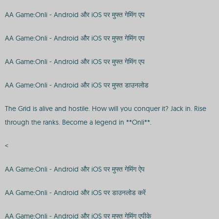
AA Game:Onli - Android और iOS पर मुफ्त गेमिंग एप
AA Game:Onli - Android और iOS पर मुफ्त गेमिंग एप
AA Game:Onli - Android और iOS पर मुफ्त गेमिंग एप
AA Game:Onli - Android और iOS पर मुफ्त डाउनलोड
The Grid is alive and hostile. How will you conquer it? Jack in. Rise
through the ranks. Become a legend in **Onli**.
<
AA Game:Onli - Android और iOS पर मुफ्त गेमिंग ऐप
AA Game:Onli - Android और iOS पर डाउनलोड करें
AA Game:Onli - Android और iOS पर मुफ्त गेमिंग एपीके