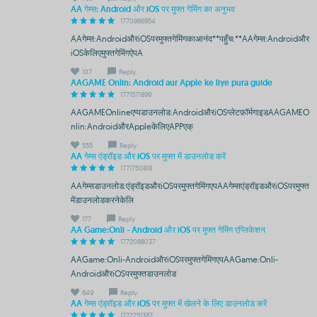
AA गेम्स: Android और iOS पर मुफ्त गेमिंग का अनुभव
1770986954
AAगेम्स:AndroidऔरiOSपरमुफ्तगेमिंगकाआनंद**पहुँच:**AAगेम्स:Androidऔर
iOSकेलिएमुफ्तगेमिंगऐपA
107
Reply
AAGAME Onlin: Android aur Apple ke liye pura guide
1771571899
AAGAMEOnlineएप्पडाउनलोड:AndroidऔरiOSप्लेटफ़ॉर्मगाइडAAGAMEO
nlin:AndroidऔरAppleकेलिएAPPएक्
555
Reply
AA गेम्स एंड्रॉइड और iOS पर मुफ्त में डाउनलोड करें
1771750818
AAगेम्सडाउनलोड:एंड्रॉइडऔरiOSपरमुफ्तगेमिंगएपAAगेम्सएंड्रॉइडऔरiOSपरमुफ्त
मेंडाउनलोडकरनेकेलि
177
Reply
AA Game:Onli - Android और iOS पर मुफ्त गेमिंग एप्लिकेशन
1772088037
AAGame:Onli-AndroidऔरiOSपरमुफ्तगेमिंगएपAAGame:Onli-
AndroidऔरiOSपरमुफ्तडाउनलोड
649
Reply
AA गेम्स एंड्रॉइड और iOS पर मुफ्त में खेलने के लिए डाउनलोड करें
1772251367