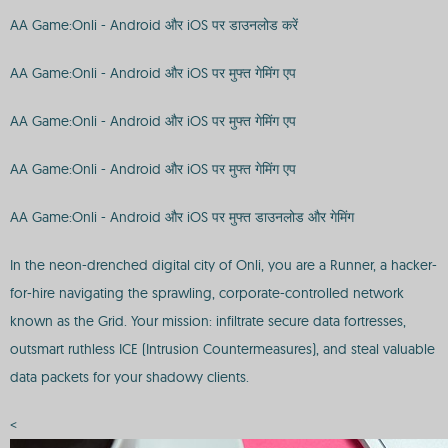
AA Game:Onli - Android और iOS पर डाउनलोड करें
AA Game:Onli - Android और iOS पर मुफ्त गेमिंग एप
AA Game:Onli - Android और iOS पर मुफ्त गेमिंग एप
AA Game:Onli - Android और iOS पर मुफ्त गेमिंग एप
AA Game:Onli - Android और iOS पर मुफ्त डाउनलोड और गेमिंग
In the neon-drenched digital city of Onli, you are a Runner, a hacker-
for-hire navigating the sprawling, corporate-controlled network
known as the Grid. Your mission: infiltrate secure data fortresses,
outsmart ruthless ICE (Intrusion Countermeasures), and steal valuable
data packets for your shadowy clients.
<