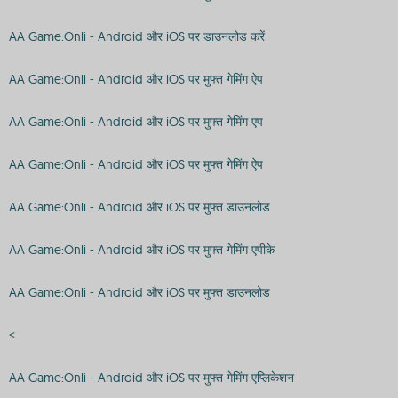
AA Game:Onli - Android और iOS पर डाउनलोड करें
AA Game:Onli - Android और iOS पर मुफ्त गेमिंग ऐप
AA Game:Onli - Android और iOS पर मुफ्त गेमिंग एप
AA Game:Onli - Android और iOS पर मुफ्त गेमिंग ऐप
AA Game:Onli - Android और iOS पर मुफ्त डाउनलोड
AA Game:Onli - Android और iOS पर मुफ्त गेमिंग एपीके
AA Game:Onli - Android और iOS पर मुफ्त डाउनलोड
<
AA Game:Onli - Android और iOS पर मुफ्त गेमिंग एप्लिकेशन