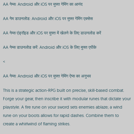
AA गेम्स: Android और iOS पर मुफ्त गेमिंग का आनंद
AA गेम डाउनलोड: Android और iOS पर मुफ्त गेमिंग एक्सेस
AA गेम्स एंड्रॉइड और iOS पर मुफ्त में खेलने के लिए डाउनलोड करें
AA गेम्स डाउनलोड करें: Android और iOS के लिए मुफ्त एपीके
<
AA गेम्स: Android और iOS पर मुफ्त गेमिंग ऐप्स का अनुभव
This is a strategic action-RPG built on precise, skill-based combat.
Forge your gear, then inscribe it with modular runes that dictate your
playstyle. A fire rune on your sword sets enemies ablaze; a wind
rune on your boots allows for rapid dashes. Combine them to
create a whirlwind of flaming strikes.