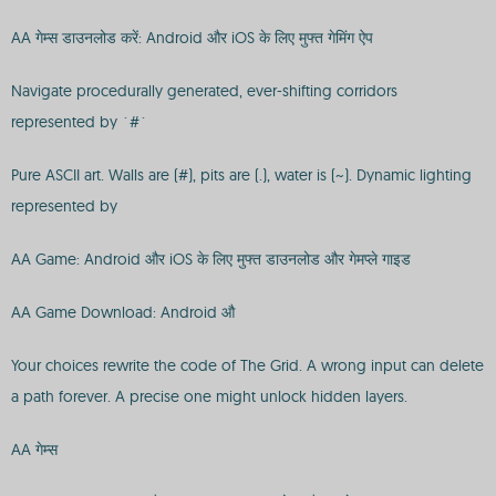
AA गेम्स डाउनलोड करें: Android और iOS के लिए मुफ्त गेमिंग ऐप
Navigate procedurally generated, ever-shifting corridors
represented by `#`
Pure ASCII art. Walls are (#), pits are (.), water is (~). Dynamic lighting
represented by
AA Game: Android और iOS के लिए मुफ्त डाउनलोड और गेमप्ले गाइड
AA Game Download: Android औ
Your choices rewrite the code of The Grid. A wrong input can delete
a path forever. A precise one might unlock hidden layers.
AA गेम्स