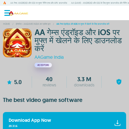
AA गेम्स: ANDROID और IOS पर मुफ्त गेमिंग एप्स और APK डाउनलोड
AA GAME - ANDROID और IOS के लिए मुफ्त डाउनलोड और गेमिंग 
HOME
/
होमपेज - AAGAME INDIA का प्रवेश द्वार
/
AA गेम्स एंड्रॉइड और IOS पर मुफ्त में खेलने के लिए डाउनलोड करें
AA गेम्स एंड्रॉइड और iOS पर
मुफ्त में खेलने के लिए डाउनलोड
करें
AAGame India
#2
EDITORS
40
3.3 M
5.0
reviews
downloads
The best video game software
Download App Now
20.3.1.6