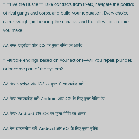
* **Live the Hustle:** Take contracts from fixers, navigate the politics
of rival gangs and corps, and build your reputation. Every choice
carries weight, influencing the narrative and the allies—or enemies—
you make.
AA गेम्स: एंड्रॉइड और iOS पर मुफ्त गेमिंग का आनंद
* Multiple endings based on your actions—will you repair, plunder,
or become part of the system?
AA गेम्स एंड्रॉइड और iOS पर मुफ्त में डाउनलोड करें
AA गेम्स डाउनलोड करें: Android और iOS के लिए मुफ्त गेमिंग ऐप
AA गेम्स: Android और iOS पर मुफ्त गेमिंग का आनंद
AA गेम डाउनलोड करें: Android और iOS के लिए मुफ्त एपीके