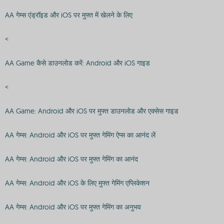
AA गेम्स एंड्रॉइड और iOS पर मुफ्त में खेलने के लिए
<
AA Game कैसे डाउनलोड करें: Android और iOS गाइड
<
AA Game: Android और iOS पर मुफ्त डाउनलोड और एक्सेस गाइड
AA गेम्स: Android और iOS पर मुफ्त गेमिंग ऐप्स का आनंद लें
AA गेम्स: Android और iOS पर मुफ्त गेमिंग का आनंद
AA गेम्स: Android और iOS के लिए मुफ्त गेमिंग एप्लिकेशन
AA गेम्स: Android और iOS पर मुफ्त गेमिंग का अनुभव