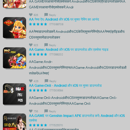
AA.GAMEपरआसानीसेएक्सेसकरें:AndroidऔरiOSकेलिएऐपडाउनलोडकरेंAA.
GAMEपरआसानीसेएक्सेसकरें:Andr
826
Reply
AA गेम्स ऐप: Android और iOS पर मुफ्त गेमिंग का आनंद
1771088708
AAगेम्सडाउनलोडकरें:AndroidऔरiOSकेलिएमुफ्तगेमिंगऐपAAगेम्सएंड्रॉइडऔरi
OSपरमुफ्तमेंडाउनलोडकर
923
Reply
AA Game: Android और iOS पर डाउनलोड और एक्सेस गाइड
1771388202
AAGame:Andr-
AndroidऔरiOSपरमुफ्तगेमिंगएप्सAAGame:AndroidऔरiOSपरडाउनलोडऔ
रप्लेकरेंAAगेम्सएं
426
Reply
AA Game:Onli - Android और iOS पर मुफ्त डाउनलोड
1771509584
AAGame:Onli-AndroidऔरiOSपरमुफ्तडाउनलोडAAGame:Onli-
AndroidऔरiOSपरमुफ्तगेमिंगएपAAGame:Onli
756
Reply
AA.GAME पर Genshin Impact APK डाउनलोड करें: Android और iOS
एक्सेस
1771525570
AA.GAMEपरमुफ्तफ़ायरएपीकेडाउनलोड-