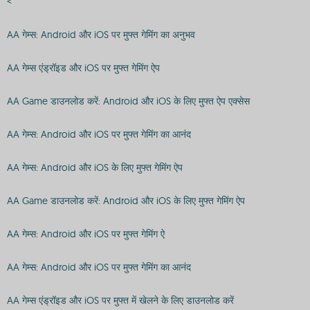
<
AA गेम्स: Android और iOS पर मुफ्त गेमिंग का अनुभव
AA गेम्स एंड्रॉइड और iOS पर मुफ्त गेमिंग ऐप
AA Game डाउनलोड करें: Android और iOS के लिए मुफ्त ऐप एक्सेस
AA गेम्स: Android और iOS पर मुफ्त गेमिंग का आनंद
AA गेम्स: Android और iOS के लिए मुफ्त गेमिंग ऐप
AA Game डाउनलोड करें: Android और iOS के लिए मुफ्त गेमिंग ऐप
AA गेम्स: Android और iOS पर मुफ्त गेमिंग ऐ
AA गेम्स: Android और iOS पर मुफ्त गेमिंग का आनंद
AA गेम्स एंड्रॉइड और iOS पर मुफ्त में खेलने के लिए डाउनलोड करें