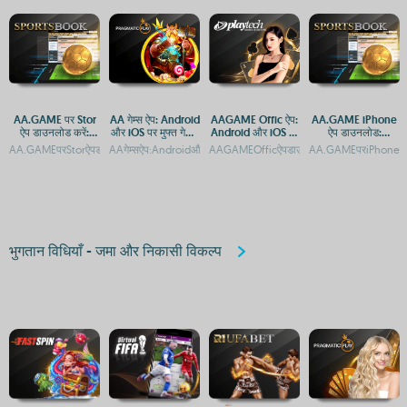
AA.GAME पर Stor
AA गेम्स ऐप: Android
AAGAME Offic ऐप:
AA.GAME iPhone
ऐप डाउनलोड करें:
और iOS पर मुफ्त गेमिंग
Android और iOS पर
ऐप डाउनलोड:
Android और iOS के
का आनंद
डाउनलोड करें
Android और iOS
AA.GAMEपरStorऐपडाउनलोडकरें:AndroidऔरiOSकेलिएगाइडAA.GAMEपरStorऐपडाउनलोडकरें
AAगेम्सऐप:AndroidऔरiOSपरमुफ्तगेमिंगकाआनंदAAगेम्स:AndroidऔरiOSकेलि
AAGAMEOfficऐपडाउनलोड:AndroidऔरiOSप्ले
AA.GAMEपरiPhoneकेलि
लिए गाइड
प्लेटफ़ॉर्म पर गेमिंग
एक्सेस
भुगतान विधियाँ - जमा और निकासी विकल्प