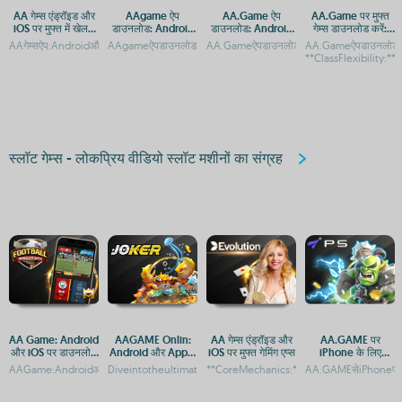
AA गेम्स एंड्रॉइड और
AAgame ऐप
AA.Game ऐप
AA.Game पर मुफ्त
iOS पर मुफ्त में खेलने
डाउनलोड: Android
डाउनलोड: Android
गेम्स डाउनलोड करें:
के लिए डाउनलोड करें
और iOS प्लेटफ़ॉर्म पर
और iOS प्लेटफॉर्म पर
Android और iOS के
AAगेम्सऐप:AndroidऔरiOSपरमुफ्तगेमिंगकाआनंदAAगेम्स:AndroidऔरiOSकेलिएमुफ्तगेमिंगएप्सAAगेम्स
AAgameऐपडाउनलोड:AndroidऔरiOSप्लेटफ़ॉर्मपरगेमिंगएक्सेसAAgameऐ
AA.Gameऐपडाउनलोड:AndroidऔरiOSप्लेटफ़ॉर्
AA.Gameऐपडाउनलोडऔर
गेमिंग एक्सेस
गेमिंग एक्सेस
लिए APK
**ClassFlexibility:*
स्लॉट गेम्स - लोकप्रिय वीडियो स्लॉट मशीनों का संग्रह
AA Game: Android
AAGAME Onlin:
AA गेम्स एंड्रॉइड और
AA.GAME पर
और iOS पर डाउनलोड
Android और Apple
iOS पर मुफ्त गेमिंग एप्स
iPhone के लिए
और एक्सेस गाइड
प्लेटफ़ॉर्म पर एक्सेस और
Android ऐप्स कैसे
AAGame:AndroidऔरiOSपरडाउनलोडकैसेकरेंAAGame:AndroidऔरiOSपरमुफ्तडाउनलोडऔरएक
DiveintotheultimategaminguniversewithAAGAMEOnlin,yourpre
**CoreMechanics:**
AA.GAMEसेiPhoneपरA
APP डाउनलोड गाइड
डाउनलोड करें