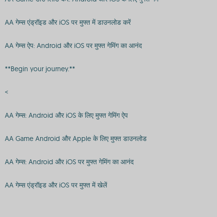
AA गेम्स एंड्रॉइड और iOS पर मुफ्त में डाउनलोड करें
AA गेम्स ऐप: Android और iOS पर मुफ्त गेमिंग का आनंद
**Begin your journey.**
<
AA गेम्स: Android और iOS के लिए मुफ्त गेमिंग ऐप
AA Game Android और Apple के लिए मुफ्त डाउनलोड
AA गेम्स: Android और iOS पर मुफ्त गेमिंग का आनंद
AA गेम्स एंड्रॉइड और iOS पर मुफ्त में खेलें