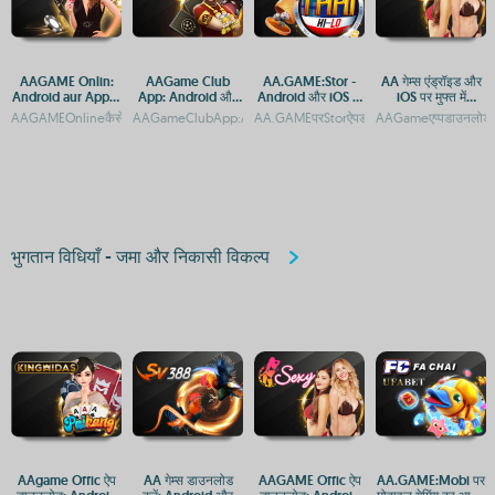
AAGAME Onlin:
AAGame Club
AA.GAME:Stor -
AA गेम्स एंड्रॉइड और
Android aur Apple
App: Android और
Android और iOS के
iOS पर मुफ्त में
ke liye ek aasaan
iOS के लिए डाउनलोड
लिए मुफ्त ऐप डाउनलोड
डाउनलोड करें
AAGAMEOnlineकैसेडाउनलोडकरें:AndroidऔरiOSगाइडAAGAMEOnline:AndroidऔरiOSपर
AAGameClubApp:AndroidऔरiOSपरमुफ्तडाउनलोडAAGameClubA
AA.GAMEपरStorऐपडाउनलोडकरें:Androidऔरi
AAGameएप्पडाउनलोड:Andr
access app
गाइड
भुगतान विधियाँ - जमा और निकासी विकल्प
AAgame Offic ऐप
AA गेम्स डाउनलोड
AAGAME Offic ऐप
AA.GAME:Mobi पर