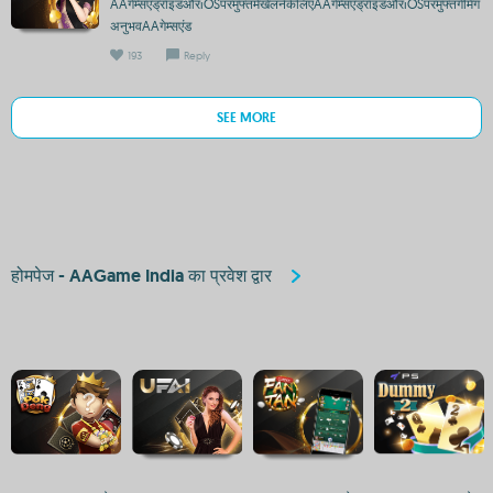
AAगेम्सएंड्रॉइडऔरiOSपरमुफ्तमेंखेलनेकेलिएAAगेम्सएंड्रॉइडऔरiOSपरमुफ्तगेमिंग
अनुभवAAगेम्सएंड
193
Reply
SEE MORE
होमपेज - AAGame India का प्रवेश द्वार