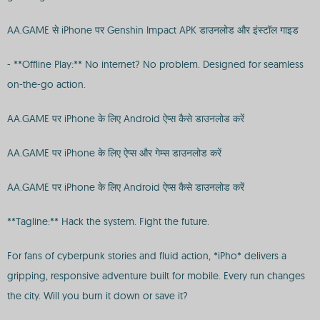
AA.GAME से iPhone पर Genshin Impact APK डाउनलोड और इंस्टॉल गाइड
- **Offline Play:** No internet? No problem. Designed for seamless
on-the-go action.
AA.GAME पर iPhone के लिए Android ऐप्स कैसे डाउनलोड करें
AA.GAME पर iPhone के लिए ऐप्स और गेम्स डाउनलोड करें
AA.GAME पर iPhone के लिए Android ऐप्स कैसे डाउनलोड करें
**Tagline:** Hack the system. Fight the future.
For fans of cyberpunk stories and fluid action, *iPho* delivers a
gripping, responsive adventure built for mobile. Every run changes
the city. Will you burn it down or save it?