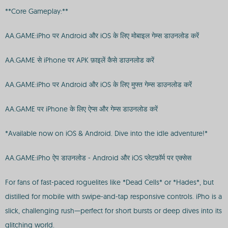
**Core Gameplay:**
AA.GAME:iPho पर Android और iOS के लिए मोबाइल गेम्स डाउनलोड करें
AA.GAME से iPhone पर APK फ़ाइलें कैसे डाउनलोड करें
AA.GAME:iPho पर Android और iOS के लिए मुफ्त गेम्स डाउनलोड करें
AA.GAME पर iPhone के लिए ऐप्स और गेम्स डाउनलोड करें
*Available now on iOS & Android. Dive into the idle adventure!*
AA.GAME:iPho ऐप डाउनलोड - Android और iOS प्लेटफ़ॉर्म पर एक्सेस
For fans of fast-paced roguelites like *Dead Cells* or *Hades*, but
distilled for mobile with swipe-and-tap responsive controls. iPho is a
slick, challenging rush—perfect for short bursts or deep dives into its
glitching world.