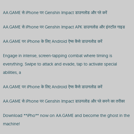
AA.GAME से iPhone पर Genshin Impact डाउनलोड और प्ले करें
AA.GAME से iPhone पर Genshin Impact APK डाउनलोड और इंस्टॉल गाइड
AA.GAME पर iPhone के लिए Android ऐप्स कैसे डाउनलोड करें
Engage in intense, screen-tapping combat where timing is
everything. Swipe to attack and evade, tap to activate special
abilities, a
AA.GAME पर iPhone के लिए Android ऐप्स कैसे डाउनलोड करें
AA.GAME से iPhone पर Genshin Impact डाउनलोड और प्ले करने का तरीका
Download **iPho** now on AA.GAME and become the ghost in the
machine!