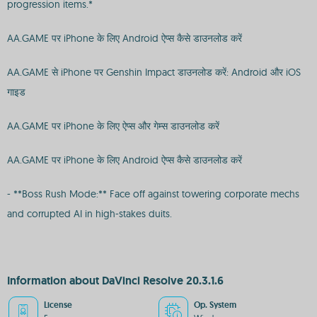
progression items.*
AA.GAME पर iPhone के लिए Android ऐप्स कैसे डाउनलोड करें
AA.GAME से iPhone पर Genshin Impact डाउनलोड करें: Android और iOS
गाइड
AA.GAME पर iPhone के लिए ऐप्स और गेम्स डाउनलोड करें
AA.GAME पर iPhone के लिए Android ऐप्स कैसे डाउनलोड करें
- **Boss Rush Mode:** Face off against towering corporate mechs
and corrupted AI in high-stakes duits.
Information about DaVinci Resolve 20.3.1.6
License
Op. System