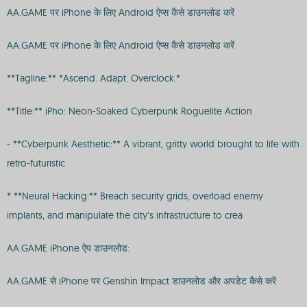
AA.GAME पर iPhone के लिए Android ऐप्स कैसे डाउनलोड करें
AA.GAME पर iPhone के लिए Android ऐप्स कैसे डाउनलोड करें
**Tagline:** *Ascend. Adapt. Overclock.*
**Title:** iPho: Neon-Soaked Cyberpunk Roguelite Action
- **Cyberpunk Aesthetic:** A vibrant, gritty world brought to life with
retro-futuristic
* **Neural Hacking:** Breach security grids, overload enemy
implants, and manipulate the city’s infrastructure to crea
AA.GAME iPhone ऐप डाउनलोड:
AA.GAME से iPhone पर Genshin Impact डाउनलोड और अपडेट कैसे करें