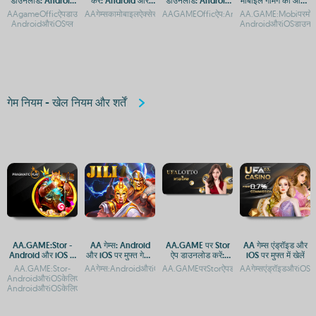
डाउनलोड: Android
करें: Android और
डाउनलोड: Android
मोबाइल गेमिंग का आनंद
और iOS प्लेटफ़ॉर्म पर
iOS पर मुफ्त गेमिंग एप्स
और iOS प्लेटफ़ॉर्म
लें - Android और
AAgameOfficऐपडाउनलोड:AndroidऔरiOSप्लेटफ़ॉर्मपरएक्सेसAAgameOfficऐपडाउनलोड-
AAगेम्सकामोबाइलऐक्सेस:AndroidऔरiOSपरडाउनलोडगाइडAAगेम्सएंड्रॉइडऔर
AAGAMEOfficऐप:AndroidऔरiOSपरमुफ्तडा
AA.GAME:Mobiपरमोबाइल
गेमिंग एक्सेस
गाइड
iOS के लिए एक्सेस करें
AndroidऔरiOSप्ल
AndroidऔरiOSडाउनलो
गेम नियम - खेल नियम और शर्तें
AA.GAME:Stor -
AA गेम्स: Android
AA.GAME पर Stor
AA गेम्स एंड्रॉइड और
Android और iOS के
और iOS पर मुफ्त गेमिंग
ऐप डाउनलोड करें:
iOS पर मुफ्त में खेलें
लिए मुफ्त ऐप डाउनलोड
का आनंद
Android और iOS के
AA.GAME:Stor-
AAगेम्स:AndroidऔरiOSपरमुफ्तगेमिंगकाआनंदAAGameएप्पडाउनलोड:Andro
AA.GAMEपरStorऐपडाउनलोडकरें:AndroidऔरiO
AAगेम्सएंड्रॉइडऔरiOSप
लिए मुफ्त एक्सेस
AndroidऔरiOSकेलिएमुफ्तगेमडाउनलोडAA.GAME:Stor-
AndroidऔरiOSकेलिएऐपडाउनलोडगाइड