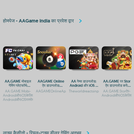
होमपेज - AAGame India का प्रवेश द्वार
AA.GAME मोबाइल
AAGAME Online
AA गेम्स डाउनलोड:
AA.GAME पर Stor
गेमिंग प्लेटफॉर्म:
ऐप डाउनलोड:
Android और iOS के
ऐप डाउनलोड करें:
Android और iOS पर
Android और iOS
लिए मुफ्त गेमिंग एप
Android और iOS के
AA.GAME:Mobi-
AAGAMEOnlineApp:AndroidऔरiOSपरडाउनलोडकरेंAAGAMEOnlin
Theworldreactsinpatterns.Awallof**#**m
AA.GAME:Storऐप-
एक्सेस गाइड
प्लेटफ़ॉर्म गाइड
लिए गाइड
AndroidऔरiOSकेलिएऐपडाउनलोडकरेंAA.GAME:Mobi-
AndroidऔरiOSकेलिएड
AndroidऔरiOSपरमोबाइलगेमिंगप्लेटफ
लाइव कैसीनो - रियल-टाइम डीलर गेमिंग अनुभव