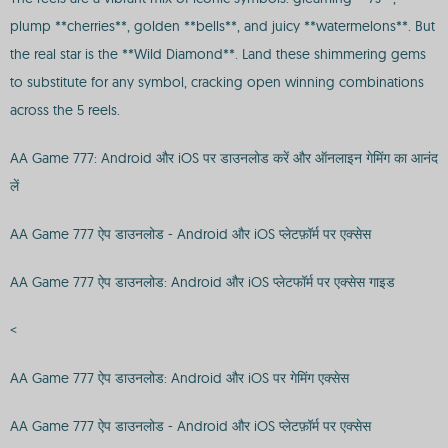
plump **cherries**, golden **bells**, and juicy **watermelons**. But
the real star is the **Wild Diamond**. Land these shimmering gems
to substitute for any symbol, cracking open winning combinations
across the 5 reels.
AA Game 777: Android और iOS पर डाउनलोड करें और ऑनलाइन गेमिंग का आनंद
लें
AA Game 777 ऐप डाउनलोड - Android और iOS प्लेटफ़ॉर्म पर एक्सेस
AA Game 777 ऐप डाउनलोड: Android और iOS प्लेटफॉर्म पर एक्सेस गाइड
<
AA Game 777 ऐप डाउनलोड: Android और iOS पर गेमिंग एक्सेस
AA Game 777 ऐप डाउनलोड - Android और iOS प्लेटफ़ॉर्म पर एक्सेस