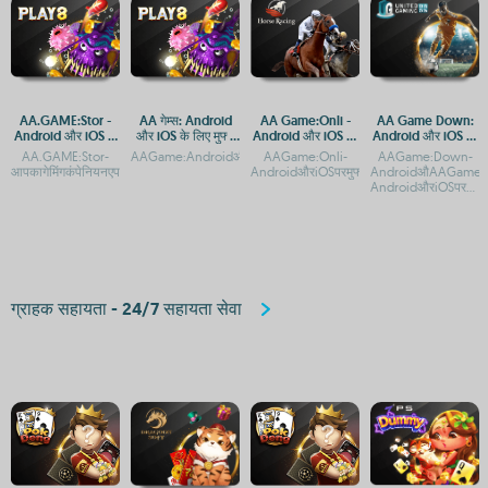
AA.GAME:Stor -
AA गेम्स: Android
AA Game:Onli -
AA Game Down:
Android और iOS के
और iOS के लिए मुफ्त
Android और iOS पर
Android और iOS पर
लिए मुफ्त गेम डाउनलोड
गेमिंग ऐप्स
डाउनलोड करें
डाउनलोड और एक्सेस
AA.GAME:Stor-
AAGame:AndroidऔरiOSपरमुफ्तडाउनलोडऔरप्लेAAगेम्स:AndroidऔरiOSप
AAGame:Onli-
AAGame:Down-
प्लेटफ़ॉर्म
गाइड
आपकागेमिंगकंपेनियनएपAA.GAMEपरStorगेमडाउनलोडऔरप्लेकरें:AndroidऔरiOSगाइडAA.GA
AndroidऔरiOSपरमुफ्तगेमिं
AndroidऔAAGame:
AndroidऔरiOSपरडाउ
Android
ग्राहक सहायता - 24/7 सहायता सेवा