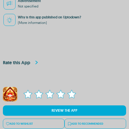
Advertisement
Not specified
Why is this app published on Uptodown?
(More information)
Rate this App
REVIEW THE APP
ADD TO WISHLIST
ADD TO RECOMMENDED