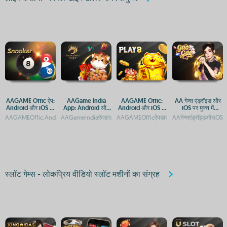
AAGAME Offic ऐप:
AAGame India
AAGAME Offic:
AA गेम्स एंड्रॉइड और
Android और iOS पर
App: Android और
Android और iOS के
iOS पर मुफ्त में
डाउनलोड करें
iOS पर डाउनलोड करें
लिए ऐप डाउनलोड गाइड
डाउनलोड करने के लिए
AAGAMEOffic:AndroidऔरiOSकेलिएऑफिशियलऐपडाउनलोडकरेंTheuniverseevolveswithev
AAGameIndiaऐपडाउनलोड:AndroidऔरiOSप्लेटफॉर्मपरएक्सेसAAGa
AAGAMEOfficऐपडाउनलोड:AndroidऔरiOSप्लेट
AAगेम्सएंड्रॉइडऔरiOSपरम
उपलब्ध हैं
स्लॉट गेम्स - लोकप्रिय वीडियो स्लॉट मशीनों का संग्रह