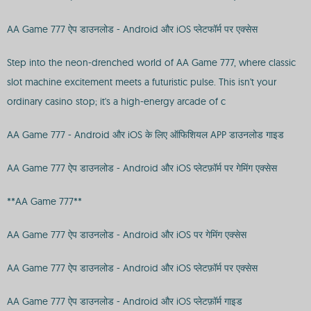
AA Game 777 ऐप डाउनलोड - Android और iOS प्लेटफॉर्म पर एक्सेस
Step into the neon-drenched world of AA Game 777, where classic
slot machine excitement meets a futuristic pulse. This isn't your
ordinary casino stop; it's a high-energy arcade of c
AA Game 777 - Android और iOS के लिए ऑफिशियल APP डाउनलोड गाइड
AA Game 777 ऐप डाउनलोड - Android और iOS प्लेटफ़ॉर्म पर गेमिंग एक्सेस
**AA Game 777**
AA Game 777 ऐप डाउनलोड - Android और iOS पर गेमिंग एक्सेस
AA Game 777 ऐप डाउनलोड - Android और iOS प्लेटफ़ॉर्म पर एक्सेस
AA Game 777 ऐप डाउनलोड - Android और iOS प्लेटफ़ॉर्म गाइड