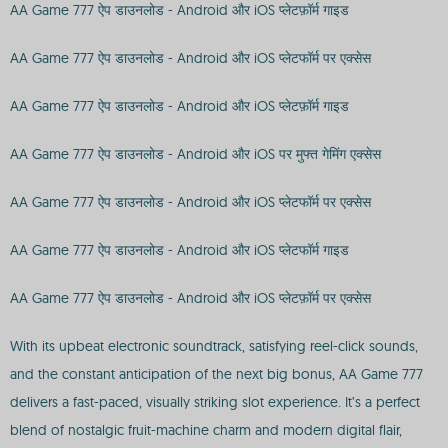
AA Game 777 ऐप डाउनलोड - Android और iOS प्लेटफ़ॉर्म गाइड
AA Game 777 ऐप डाउनलोड - Android और iOS प्लेटफॉर्म पर एक्सेस
AA Game 777 ऐप डाउनलोड - Android और iOS प्लेटफ़ॉर्म गाइड
AA Game 777 ऐप डाउनलोड - Android और iOS पर मुफ्त गेमिंग एक्सेस
AA Game 777 ऐप डाउनलोड - Android और iOS प्लेटफॉर्म पर एक्सेस
AA Game 777 ऐप डाउनलोड - Android और iOS प्लेटफॉर्म गाइड
AA Game 777 ऐप डाउनलोड - Android और iOS प्लेटफ़ॉर्म पर एक्सेस
With its upbeat electronic soundtrack, satisfying reel-click sounds,
and the constant anticipation of the next big bonus, AA Game 777
delivers a fast-paced, visually striking slot experience. It’s a perfect
blend of nostalgic fruit-machine charm and modern digital flair,