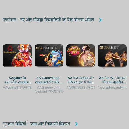
प्रमोशन - नए और मौजूदा खिलाड़ियों के लिए बोनस ऑफर
AAgame ऐप
AA Game:Funn -
AA गेम्स एंड्रॉइड और
AA गेम्स ऐप - मोबाइल
डाउनलोड: Android
Android और iOS पर
iOS पर मुफ्त में खेलने
गेमिंग का बेहतरीन
और iOS प्लेटफ़ॉर्म पर
मज़ेदार गेमिंग अनुभव
के लिए डाउनलोड करें
अनुभव
AAgameऐपडाउनलोड:AndroidऔरiOSप्लेटफ़ॉर्मपरगेमिंगएक्सेसAAgameऐपडाउनलोड:AndroidऔरiO
AAGame:Funn-
AAगेम्सएंड्रॉइडऔरiOSपरमुफ्तमेंडाउनलोडकरें-
Nographics,onlyima
गेमिंग एक्सेस
AndroidऔरiOSपरमज़ेदारगेमिंगअनुभव
भुगतान विधियाँ - जमा और निकासी विकल्प