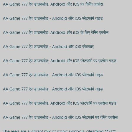
AA Game 777 ऐप डाउनलोड: Android और iOS पर गेमिंग एक्सेस
AA Game 777 ऐप डाउनलोड - Android और iOS प्लेटफॉर्म गाइड
AA Game 777 ऐप डाउनलोड: Android और iOS के लिए गेमिंग एक्सेस
AA Game 777 ऐप डाउनलोड - Android और iOS प्लेटफ़ॉर्
AA Game 777 ऐप डाउनलोड: Android और iOS प्लेटफ़ॉर्म पर एक्सेस गाइड
AA Game 777 ऐप डाउनलोड - Android और iOS प्लेटफ़ॉर्म गाइड
AA Game 777 ऐप डाउनलोड - Android और iOS प्लेटफ़ॉर्म गाइड
AA Game 777 ऐप डाउनलोड: Android और iOS प्लेटफ़ॉर्म पर एक्सेस गाइड
AA Game 777 ऐप डाउनलोड - Android और iOS प्लेटफ़ॉर्म पर गेमिंग एक्सेस
The reels are a vibrant mix of iconic symbols: gleaming **7s**,