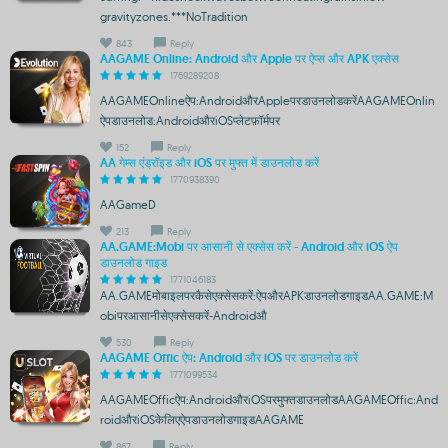
gravityzones.***NoTradition
843
Reply
AAGAME Online: Android और Apple पर ऐप्स और APK एक्सेस
1769289208
AAGAMEOnlineऐप:AndroidऔरAppleपरडाउनलोडकरेंAAGAMEOnlin
ऐपडाउनलोड:AndroidऔरiOSप्लेटफ़ॉर्मपर
152
Reply
AA गेम्स एंड्रॉइड और iOS पर मुफ्त में डाउनलोड करें
1770938390
AAGameD
213
Reply
AA.GAME:Mobi पर आसानी से एक्सेस करें - Android और iOS ऐप
डाउनलोड गाइड
1771046183
AA.GAMEमोबाइलपरकैसेएक्सेसकरें:ऐपऔरAPKडाउनलोडगाइडAA.GAME:M
obiपरआसानीसेएक्सेसकरें-Androidऔ
530
Reply
AAGAME Offic ऐप: Android और iOS पर डाउनलोड करें
1771099534
AAGAMEOfficऐप:AndroidऔरiOSपरमुफ्तडाउनलोडAAGAMEOffic:And
roidऔरiOSकेलिएऐपडाउनलोडगाइडAAGAME
867
Reply