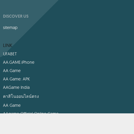
DISCOVER US
sitemap
LINK
UFABET
AA.GAME:iPhone
AA Game
AA Game: APK
AAGame India
คาสิโนออนไลน์ตรง
AA Game
AAgame Official Online Game
AA Game:Funny Game
UFABET