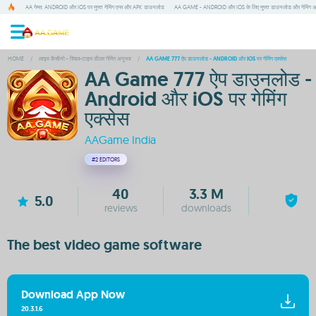
AA गेम्स: ANDROID और IOS पर मुफ्त गेमिंग एप्स और APK डाउनलोड
AA GAME - ANDROID और IOS के लिए मुफ्त डाउनलोड और गेमिंग 
HOME
/
लाइव कैसीनो - रियल-टाइम डीलर गेमिंग अनुभव
/
AA GAME 777 ऐप डाउनलोड - ANDROID और IOS पर गेमिंग एक्सेस
AA Game 777 ऐप डाउनलोड -
Android और iOS पर गेमिंग
एक्सेस
AAGame India
#2
EDITORS
40
3.3 M
5.0
reviews
downloads
The best video game software
Download App Now
20.3.1.6