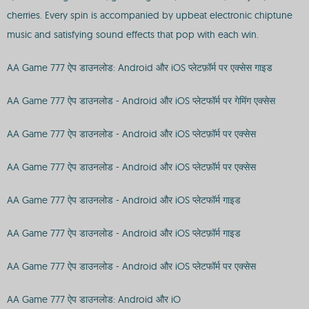
cherries. Every spin is accompanied by upbeat electronic chiptune
music and satisfying sound effects that pop with each win.
AA Game 777 ऐप डाउनलोड: Android और iOS प्लेटफ़ॉर्म पर एक्सेस गाइड
AA Game 777 ऐप डाउनलोड - Android और iOS प्लेटफॉर्म पर गेमिंग एक्सेस
AA Game 777 ऐप डाउनलोड - Android और iOS प्लेटफ़ॉर्म पर एक्सेस
AA Game 777 ऐप डाउनलोड - Android और iOS प्लेटफ़ॉर्म पर एक्सेस
AA Game 777 ऐप डाउनलोड - Android और iOS प्लेटफॉर्म गाइड
AA Game 777 ऐप डाउनलोड - Android और iOS प्लेटफ़ॉर्म गाइड
AA Game 777 ऐप डाउनलोड - Android और iOS प्लेटफॉर्म पर एक्सेस
AA Game 777 ऐप डाउनलोड: Android और iO