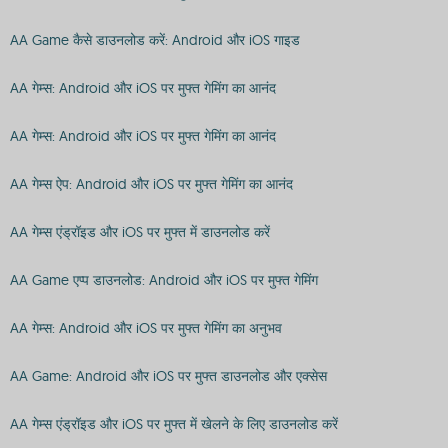
AA Game कैसे डाउनलोड करें: Android और iOS गाइड
AA गेम्स: Android और iOS पर मुफ्त गेमिंग का आनंद
AA गेम्स: Android और iOS पर मुफ्त गेमिंग का आनंद
AA गेम्स ऐप: Android और iOS पर मुफ्त गेमिंग का आनंद
AA गेम्स एंड्रॉइड और iOS पर मुफ्त में डाउनलोड करें
AA Game एप्प डाउनलोड: Android और iOS पर मुफ्त गेमिंग
AA गेम्स: Android और iOS पर मुफ्त गेमिंग का अनुभव
AA Game: Android और iOS पर मुफ्त डाउनलोड और एक्सेस
AA गेम्स एंड्रॉइड और iOS पर मुफ्त में खेलने के लिए डाउनलोड करें