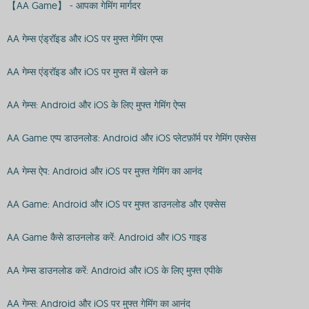
【AA Game】 - आपका गेमिंग मार्गदर
AA गेम्स एंड्रॉइड और iOS पर मुफ्त गेमिंग एप्स
AA गेम्स एंड्रॉइड और iOS पर मुफ्त में खेलने क
AA गेम्स: Android और iOS के लिए मुफ्त गेमिंग ऐप्स
AA Game एप्प डाउनलोड: Android और iOS प्लेटफ़ॉर्म पर गेमिंग एक्सेस
AA गेम्स ऐप: Android और iOS पर मुफ्त गेमिंग का आनंद
AA Game: Android और iOS पर मुफ्त डाउनलोड और एक्सेस
AA Game कैसे डाउनलोड करें: Android और iOS गाइड
AA गेम्स डाउनलोड करें: Android और iOS के लिए मुफ्त एपीके
AA गेम्स: Android और iOS पर मुफ्त गेमिंग का आनंद