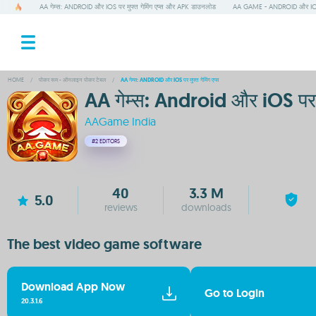
AA गेम्स: ANDROID और IOS पर मुफ्त गेमिंग एप्स और APK डाउनलोड
AA GAME - ANDROID और IOS क
HOME
/
पोकर रूम - ऑनलाइन पोकर टेबल
/
AA गेम्स: ANDROID और IOS पर मुफ्त गेमिंग एप्स
AA गेम्स: Android और iOS पर मु
AAGame India
#2
EDITORS
40
3.3 M
5.0
reviews
downloads
The best video game software
Download App Now
Go to Login
20.3.1.6