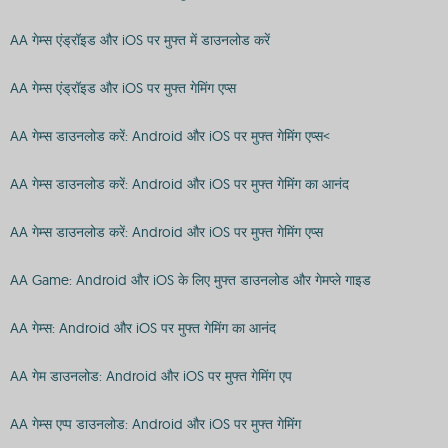
AA गेम्स एंड्रॉइड और iOS पर मुफ्त में डाउनलोड करें
AA गेम्स एंड्रॉइड और iOS पर मुफ्त गेमिंग एप्स
AA गेम्स डाउनलोड करें: Android और iOS पर मुफ्त गेमिंग एप्स<
AA गेम्स डाउनलोड करें: Android और iOS पर मुफ्त गेमिंग का आनंद
AA गेम्स डाउनलोड करें: Android और iOS पर मुफ्त गेमिंग एप्स
AA Game: Android और iOS के लिए मुफ्त डाउनलोड और गेमप्ले गाइड
AA गेम्स: Android और iOS पर मुफ्त गेमिंग का आनंद
AA गेम डाउनलोड: Android और iOS पर मुफ्त गेमिंग एप
AA गेम्स एप्प डाउनलोड: Android और iOS पर मुफ्त गेमिंग