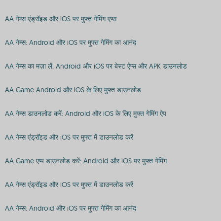
AA गेम्स एंड्रॉइड और iOS पर मुफ्त गेमिंग एप्स
AA गेम्स: Android और iOS पर मुफ्त गेमिंग का आनंद
AA गेम्स का मज़ा लें: Android और iOS पर बेस्ट ऐप्स और APK डाउनलोड
AA Game Android और iOS के लिए मुफ्त डाउनलोड
AA गेम्स डाउनलोड करें: Android और iOS के लिए मुफ्त गेमिंग ऐप
AA गेम्स एंड्रॉइड और iOS पर मुफ्त में डाउनलोड करें
AA Game एप्प डाउनलोड करें: Android और iOS पर मुफ्त गेमिंग
AA गेम्स एंड्रॉइड और iOS पर मुफ्त में डाउनलोड करें
AA गेम्स: Android और iOS पर मुफ्त गेमिंग का आनंद