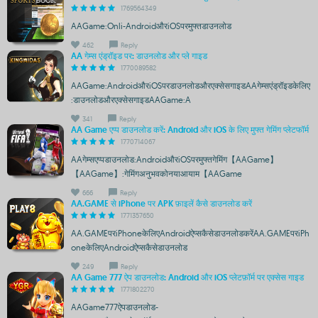
1769564349
AAGame:Onli-AndroidऔरiOSपरमुफ्तडाउनलोड
462
Reply
AA गेम्स एंड्रॉइड पर: डाउनलोड और प्ले गाइड
1770089582
AAGame:AndroidऔरiOSपरडाउनलोडऔरएक्सेसगाइडAAगेम्सएंड्रॉइडकेलिए
:डाउनलोडऔरएक्सेसगाइडAAGame:A
341
Reply
AA Game एप्प डाउनलोड करें: Android और iOS के लिए मुफ्त गेमिंग प्लेटफॉर्म
1770714067
AAगेम्सएप्पडाउनलोड:AndroidऔरiOSपरमुफ्तगेमिंग【AAGame】
【AAGame】:गेमिंगअनुभवकोनयाआयाम【AAGame
666
Reply
AA.GAME से iPhone पर APK फ़ाइलें कैसे डाउनलोड करें
1771357650
AA.GAMEपरiPhoneकेलिएAndroidऐप्सकैसेडाउनलोडकरेंAA.GAMEपरiPh
oneकेलिएAndroidऐप्सकैसेडाउनलोड
249
Reply
AA Game 777 ऐप डाउनलोड: Android और iOS प्लेटफ़ॉर्म पर एक्सेस गाइड
1771802270
AAGame777ऐपडाउनलोड-