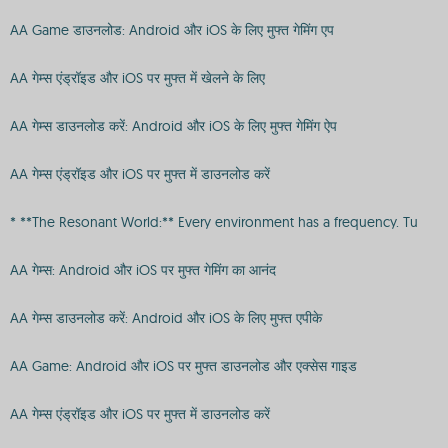
AA Game डाउनलोड: Android और iOS के लिए मुफ्त गेमिंग एप
AA गेम्स एंड्रॉइड और iOS पर मुफ्त में खेलने के लिए
AA गेम्स डाउनलोड करें: Android और iOS के लिए मुफ्त गेमिंग ऐप
AA गेम्स एंड्रॉइड और iOS पर मुफ्त में डाउनलोड करें
* **The Resonant World:** Every environment has a frequency. Tu
AA गेम्स: Android और iOS पर मुफ्त गेमिंग का आनंद
AA गेम्स डाउनलोड करें: Android और iOS के लिए मुफ्त एपीके
AA Game: Android और iOS पर मुफ्त डाउनलोड और एक्सेस गाइड
AA गेम्स एंड्रॉइड और iOS पर मुफ्त में डाउनलोड करें