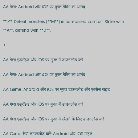
AA गेम्स: Android और iOS पर मुफ्त गेमिंग का आनंद
**>** Defeat monsters (**M**) in turn-based combat. Strike with
**A**, defend with **D**.
<
AA गेम्स एंड्रॉइड और iOS पर मुफ्त में डाउनलोड करें
AA गेम्स: Android और iOS पर मुफ्त गेमिंग का आनंद
AA Game: Android और iOS पर मुफ्त डाउनलोड और एक्सेस गाइड
AA गेम्स एंड्रॉइड और iOS पर मुफ्त में डाउनलोड करें
AA गेम्स एंड्रॉइड और iOS पर मुफ्त में खेलने के लिए डाउनलोड करें
AA Game कैसे डाउनलोड करें: Android और iOS गाइड