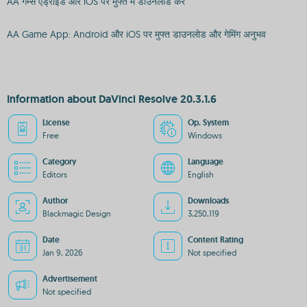
AA गेम्स एंड्रॉइड और iOS पर मुफ्त में डाउनलोड करें
AA Game App: Android और iOS पर मुफ्त डाउनलोड और गेमिंग अनुभव
Information about DaVinci Resolve 20.3.1.6
License
Op. System
Free
Windows
Category
Language
Editors
English
Author
Downloads
Blackmagic Design
3,250,119
Date
Content Rating
Jan 9, 2026
Not specified
Advertisement
Not specified