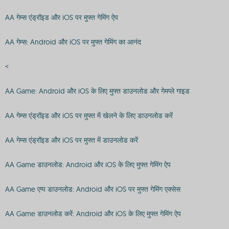
AA गेम्स एंड्रॉइड और iOS पर मुफ्त गेमिंग ऐप
AA गेम्स: Android और iOS पर मुफ्त गेमिंग का आनंद
<
AA Game: Android और iOS के लिए मुफ्त डाउनलोड और गेमप्ले गाइड
AA गेम्स एंड्रॉइड और iOS पर मुफ्त में खेलने के लिए डाउनलोड करें
AA गेम्स एंड्रॉइड और iOS पर मुफ्त में डाउनलोड करें
AA Game डाउनलोड: Android और iOS के लिए मुफ्त गेमिंग ऐप
AA Game एप्प डाउनलोड: Android और iOS पर मुफ्त गेमिंग एक्सेस
AA Game डाउनलोड करें: Android और iOS के लिए मुफ्त गेमिंग ऐप