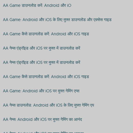
AA Game डाउनलोड करें: Android और iO
AA Game: Android और iOS के लिए मुफ्त डाउनलोड और एक्सेस गाइड
AA Game कैसे डाउनलोड करें: Android और iOS गाइड
AA गेम्स एंड्रॉइड और iOS पर मुफ्त में डाउनलोड करें
AA गेम्स एंड्रॉइड और iOS पर मुफ्त में डाउनलोड करें
AA Game कैसे डाउनलोड करें: Android और iOS गाइड
AA Game: Android और iOS पर मुफ्त गेमिंग एप्स
AA गेम्स डाउनलोड: Android और iOS के लिए मुफ्त गेमिंग एप
AA गेम्स: Android और iOS पर मुफ्त गेमिंग का आनंद