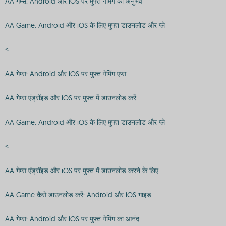
AA गेम्स: Android और iOS पर मुफ्त गेमिंग का अनुभव
AA Game: Android और iOS के लिए मुफ्त डाउनलोड और प्ले
<
AA गेम्स: Android और iOS पर मुफ्त गेमिंग एप्स
AA गेम्स एंड्रॉइड और iOS पर मुफ्त में डाउनलोड करें
AA Game: Android और iOS के लिए मुफ्त डाउनलोड और प्ले
<
AA गेम्स एंड्रॉइड और iOS पर मुफ्त में डाउनलोड करने के लिए
AA Game कैसे डाउनलोड करें: Android और iOS गाइड
AA गेम्स: Android और iOS पर मुफ्त गेमिंग का आनंद