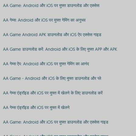
AA Game: Android और iOS पर मुफ्त डाउनलोड और एक्सेस
AA गेम्स: Android और iOS पर मुफ्त गेमिंग का अनुभव
AA Game Android APK डाउनलोड और iOS ऐप एक्सेस गाइड
AA Game डाउनलोड करें: Android और iOS के लिए मुफ्त APP और APK
AA गेम्स ऐप: Android और iOS पर मुफ्त गेमिंग का आनंद
AA Game - Android और iOS के लिए मुफ्त डाउनलोड और प्ले
AA गेम्स एंड्रॉइड और iOS पर मुफ्त में खेलने के लिए डाउनलोड करें
AA गेम्स एंड्रॉइड और iOS पर मुफ्त में खेलने
AA Game: Android और iOS पर मुफ्त डाउनलोड और एक्सेस गाइड