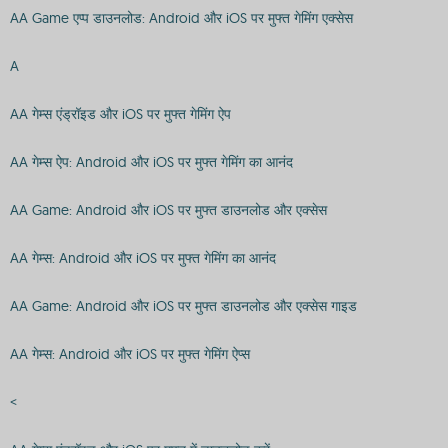
AA Game एप्प डाउनलोड: Android और iOS पर मुफ्त गेमिंग एक्सेस
A
AA गेम्स एंड्रॉइड और iOS पर मुफ्त गेमिंग ऐप
AA गेम्स ऐप: Android और iOS पर मुफ्त गेमिंग का आनंद
AA Game: Android और iOS पर मुफ्त डाउनलोड और एक्सेस
AA गेम्स: Android और iOS पर मुफ्त गेमिंग का आनंद
AA Game: Android और iOS पर मुफ्त डाउनलोड और एक्सेस गाइड
AA गेम्स: Android और iOS पर मुफ्त गेमिंग ऐप्स
<