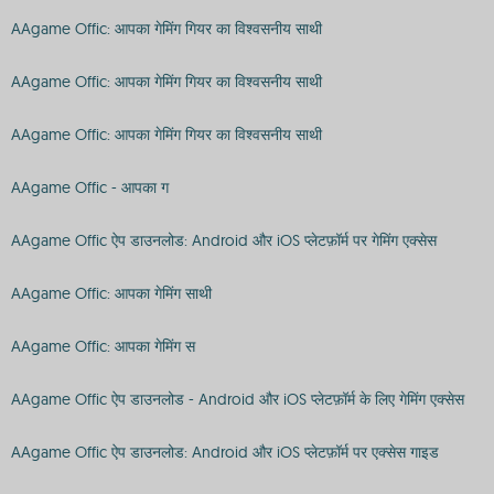
AAgame Offic: आपका गेमिंग गियर का विश्वसनीय साथी
AAgame Offic: आपका गेमिंग गियर का विश्वसनीय साथी
AAgame Offic: आपका गेमिंग गियर का विश्वसनीय साथी
AAgame Offic - आपका ग
AAgame Offic ऐप डाउनलोड: Android और iOS प्लेटफ़ॉर्म पर गेमिंग एक्सेस
AAgame Offic: आपका गेमिंग साथी
AAgame Offic: आपका गेमिंग स
AAgame Offic ऐप डाउनलोड - Android और iOS प्लेटफ़ॉर्म के लिए गेमिंग एक्सेस
AAgame Offic ऐप डाउनलोड: Android और iOS प्लेटफ़ॉर्म पर एक्सेस गाइड