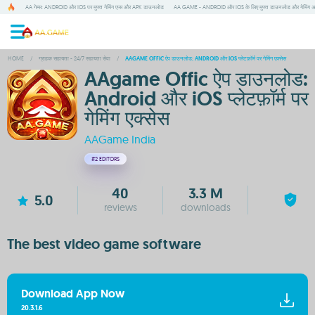
AA गेम्स: ANDROID और IOS पर मुफ्त गेमिंग एप्स और APK डाउनलोड
AA GAME - ANDROID और IOS के लिए मुफ्त डाउनलोड और गेमिंग 
HOME
/
ग्राहक सहायता - 24/7 सहायता सेवा
/
AAGAME OFFIC ऐप डाउनलोड: ANDROID और IOS प्लेटफ़ॉर्म पर गेमिंग एक्सेस
AAgame Offic ऐप डाउनलोड:
Android और iOS प्लेटफ़ॉर्म पर
गेमिंग एक्सेस
AAGame India
#2
EDITORS
40
3.3 M
5.0
reviews
downloads
The best video game software
Download App Now
20.3.1.6