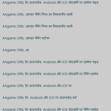
AAgame Offic ऐप डाउनलोड: Android और iOS प्लेटफ़ॉर्म पर एक्सेस गाइड
AAgame Offic: आपका गेमिंग गियर का विश्वसनीय साथी
AAgame Offic: आपका गेमिंग गियर का विश्वसनीय साथी
AAgame Offic: आपका गेमिंग पार्टनर
AAgame Offic: आ
AAgame Offic ऐप डाउनलोड: Android और iOS प्लेटफ़ॉर्म पर एक्सेस गाइड
AAgame Offic ऐप डाउनलोड: Android और iOS प्लेटफ़ॉर्म पर गेमिंग एक्सेस
AAgame Offic ऐप डाउनलोड: Android और iOS प्ल
AAgame Offic ऐप: Android और iOS पर डाउनलोड करें
AAgame Offic ऐप डाउनलोड: Android और iOS प्लेटफ़ॉर्म पर गेमिंग एक्सेस