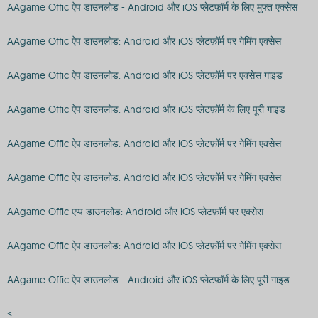
AAgame Offic ऐप डाउनलोड - Android और iOS प्लेटफ़ॉर्म के लिए मुफ्त एक्सेस
AAgame Offic ऐप डाउनलोड: Android और iOS प्लेटफ़ॉर्म पर गेमिंग एक्सेस
AAgame Offic ऐप डाउनलोड: Android और iOS प्लेटफ़ॉर्म पर एक्सेस गाइड
AAgame Offic ऐप डाउनलोड: Android और iOS प्लेटफ़ॉर्म के लिए पूरी गाइड
AAgame Offic ऐप डाउनलोड: Android और iOS प्लेटफ़ॉर्म पर गेमिंग एक्सेस
AAgame Offic ऐप डाउनलोड: Android और iOS प्लेटफ़ॉर्म पर गेमिंग एक्सेस
AAgame Offic एप्प डाउनलोड: Android और iOS प्लेटफ़ॉर्म पर एक्सेस
AAgame Offic ऐप डाउनलोड: Android और iOS प्लेटफ़ॉर्म पर गेमिंग एक्सेस
AAgame Offic ऐप डाउनलोड - Android और iOS प्लेटफ़ॉर्म के लिए पूरी गाइड
<