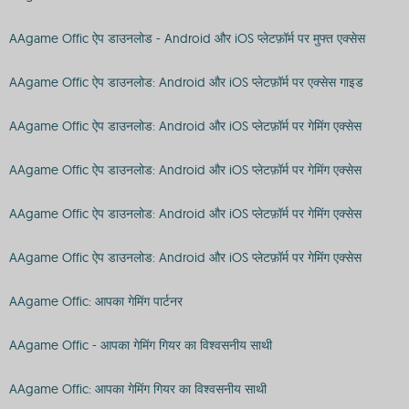
AAgame Offic ऐप डाउनलोड - Android और iOS प्लेटफ़ॉर्म पर मुफ्त एक्सेस
AAgame Offic ऐप डाउनलोड: Android और iOS प्लेटफ़ॉर्म पर एक्सेस गाइड
AAgame Offic ऐप डाउनलोड: Android और iOS प्लेटफ़ॉर्म पर गेमिंग एक्सेस
AAgame Offic ऐप डाउनलोड: Android और iOS प्लेटफ़ॉर्म पर गेमिंग एक्सेस
AAgame Offic ऐप डाउनलोड: Android और iOS प्लेटफ़ॉर्म पर गेमिंग एक्सेस
AAgame Offic ऐप डाउनलोड: Android और iOS प्लेटफ़ॉर्म पर गेमिंग एक्सेस
AAgame Offic: आपका गेमिंग पार्टनर
AAgame Offic - आपका गेमिंग गियर का विश्वसनीय साथी
AAgame Offic: आपका गेमिंग गियर का विश्वसनीय साथी