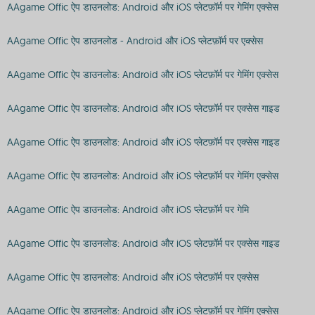
AAgame Offic ऐप डाउनलोड: Android और iOS प्लेटफ़ॉर्म पर गेमिंग एक्सेस
AAgame Offic ऐप डाउनलोड - Android और iOS प्लेटफ़ॉर्म पर एक्सेस
AAgame Offic ऐप डाउनलोड: Android और iOS प्लेटफ़ॉर्म पर गेमिंग एक्सेस
AAgame Offic ऐप डाउनलोड: Android और iOS प्लेटफ़ॉर्म पर एक्सेस गाइड
AAgame Offic ऐप डाउनलोड: Android और iOS प्लेटफ़ॉर्म पर एक्सेस गाइड
AAgame Offic ऐप डाउनलोड: Android और iOS प्लेटफ़ॉर्म पर गेमिंग एक्सेस
AAgame Offic ऐप डाउनलोड: Android और iOS प्लेटफ़ॉर्म पर गेमि
AAgame Offic ऐप डाउनलोड: Android और iOS प्लेटफ़ॉर्म पर एक्सेस गाइड
AAgame Offic ऐप डाउनलोड: Android और iOS प्लेटफ़ॉर्म पर एक्सेस
AAgame Offic ऐप डाउनलोड: Android और iOS प्लेटफ़ॉर्म पर गेमिंग एक्सेस