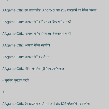
AAgame Offic ऐप डाउनलोड: Android और iOS प्लेटफ़ॉर्म पर गेमिंग एक्सेस
AAgame Offic: आपका गेमिंग गियर का विश्वसनीय साथी
AAgame Offic: आपका गेमिंग गियर का विश्वसनीय साथी
AAgame Offic: आपका गेमिंग सहयोगी
AAgame Offic: आपका गेमिंग पार्टनर
AAgame Offic: गेमिंग के लिए प्रीमियम एक्सेसरीज
- सुरक्षित भुगतान गेटवे
<
AAgame Offic ऐप डाउनलोड: Android और iOS प्लेटफ़ॉर्म पर एक्सेस