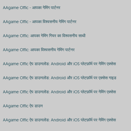
AAgame Offic - आपका गेमिंग पार्टनर
AAgame Offic - आपका विश्वसनीय गेमिंग पार्टनर
AAgame Offic: आपका गेमिंग गियर का विश्वसनीय साथी
AAgame Offic: आपका विश्वसनीय गेमिंग पार्टनर
AAgame Offic ऐप डाउनलोड: Android और iOS प्लेटफ़ॉर्म पर गेमिंग एक्सेस
AAgame Offic ऐप डाउनलोड: Android और iOS प्लेटफ़ॉर्म पर एक्सेस गाइड
AAgame Offic ऐप डाउनलोड: Android और iOS प्लेटफ़ॉर्म पर गेमिंग एक्सेस
AAgame Offic ऐप डाउन
AAgame Offic ऐप डाउनलोड: Android और iOS प्लेटफ़ॉर्म पर गेमिंग एक्सेस