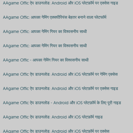
AAgame Offic ऐप डाउनलोड: Android और iOS प्लेटफ़ॉर्म पर एक्सेस गाइड
AAgame Offic: आपका गेमिंग एक्सपीरियंस बेहतर बनाने वाला प्लेटफॉर्म
AAgame Offic: आपका गेमिंग गियर का विश्वसनीय साथी
AAgame Offic: आपका गेमिंग गियर का विश्वसनीय साथी
AAgame Offic - आपका गेमिंग गियर का विश्वसनीय साथी
AAgame Offic ऐप डाउनलोड: Android और iOS प्लेटफ़ॉर्म पर गेमिंग एक्सेस
AAgame Offic ऐप डाउनलोड: Android और iOS प्लेटफ़ॉर्म पर एक्सेस गाइड
AAgame Offic ऐप डाउनलोड - Android और iOS प्लेटफ़ॉर्म के लिए पूरी गाइड
AAgame Offic ऐप डाउनलोड: Android और iOS प्लेटफ़ॉर्म गाइड
AAgame Offic ऐप डाउनलोड: Android और iOS प्लेटफ़ॉर्म पर एक्सेस