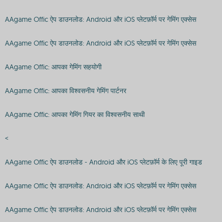
AAgame Offic ऐप डाउनलोड: Android और iOS प्लेटफ़ॉर्म पर गेमिंग एक्सेस
AAgame Offic ऐप डाउनलोड: Android और iOS प्लेटफ़ॉर्म पर गेमिंग एक्सेस
AAgame Offic: आपका गेमिंग सहयोगी
AAgame Offic: आपका विश्वसनीय गेमिंग पार्टनर
AAgame Offic: आपका गेमिंग गियर का विश्वसनीय साथी
<
AAgame Offic ऐप डाउनलोड - Android और iOS प्लेटफ़ॉर्म के लिए पूरी गाइड
AAgame Offic ऐप डाउनलोड: Android और iOS प्लेटफ़ॉर्म पर गेमिंग एक्सेस
AAgame Offic ऐप डाउनलोड: Android और iOS प्लेटफ़ॉर्म पर गेमिंग एक्सेस