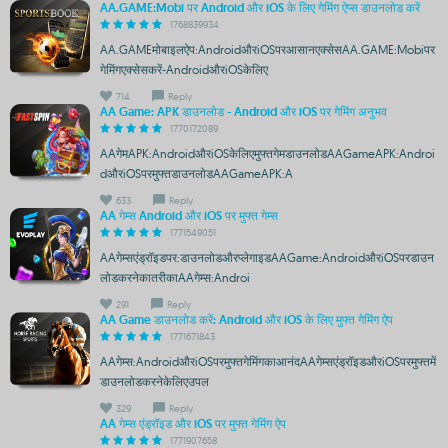
AA.GAME:Mobi पर Android और iOS के लिए गेमिंग ऐप्स डाउनलोड करें
1768839934
AA.GAMEमोबाइलऐप:AndroidऔरiOSपरआसानएक्सेसAA.GAME:Mobiपर
गेमिंगएक्सेसकरें-AndroidऔरiOSकेलिए
714
Reply
AA Game: APK डाउनलोड - Android और iOS पर गेमिंग अनुभव
1770172089
AAगेमAPK:AndroidऔरiOSकेलिएमुफ्तगेमडाउनलोडAAGameAPK:Androi
dऔरiOSपरमुफ्तडाउनलोडAAGameAPK:A
633
Reply
AA गेम्स Android और iOS पर मुफ्त गेम्स
1771549051
AAगेम्सएंड्रॉइडपर:डाउनलोडऔरप्लेगाइडAAGame:AndroidऔरiOSपरडाउन
लोडकरनेकातरीकाAAगेम्स:Androi
291
Reply
AA Game डाउनलोड करें: Android और iOS के लिए मुफ्त गेमिंग ऐप
1771671843
AAगेम्स:AndroidऔरiOSपरमुफ्तगेमिंगकाआनंदAAगेम्सएंड्रॉइडऔरiOSपरमुफ्तमें
डाउनलोडकरनेकेलिएउपल
329
Reply
AA गेम्स एंड्रॉइड और iOS पर मुफ्त गेमिंग ऐप
1771907658