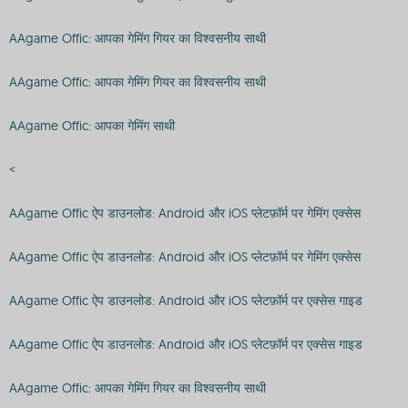
AAgame Offic: आपका गेमिंग गियर का विश्वसनीय साथी
AAgame Offic: आपका गेमिंग गियर का विश्वसनीय साथी
AAgame Offic: आपका गेमिंग साथी
<
AAgame Offic ऐप डाउनलोड: Android और iOS प्लेटफ़ॉर्म पर गेमिंग एक्सेस
AAgame Offic ऐप डाउनलोड: Android और iOS प्लेटफ़ॉर्म पर गेमिंग एक्सेस
AAgame Offic ऐप डाउनलोड: Android और iOS प्लेटफ़ॉर्म पर एक्सेस गाइड
AAgame Offic ऐप डाउनलोड: Android और iOS प्लेटफ़ॉर्म पर एक्सेस गाइड
AAgame Offic: आपका गेमिंग गियर का विश्वसनीय साथी