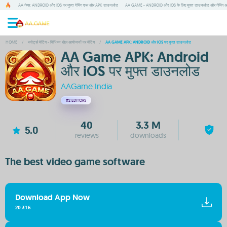
AA गेम्स: ANDROID और IOS पर मुफ्त गेमिंग एप्स और APK डाउनलोड
AA GAME - ANDROID और IOS के लिए मुफ्त डाउनलोड और गेमिंग 
HOME
/
स्पोर्ट्स बेटिंग - विभिन्न खेल आयोजनों पर बेटिंग
/
AA GAME APK: ANDROID और IOS पर मुफ्त डाउनलोड
AA Game APK: Android
और iOS पर मुफ्त डाउनलोड
AAGame India
#2
EDITORS
40
3.3 M
5.0
reviews
downloads
The best video game software
Download App Now
20.3.1.6