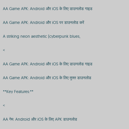
AA Game APK: Android और iOS के लिए डाउनलोड गाइड
AA Game APK: Android और iOS पर डाउनलोड करें
A striking neon aesthetic (cyberpunk blues,
<
AA Game APK: Android और iOS के लिए डाउनलोड गाइड
AA Game APK: Android और iOS के लिए मुफ्त डाउनलोड
**Key Features:**
<
AA गेम: Android और iOS के लिए APK डाउनलोड