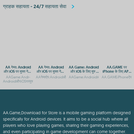
ग्राहक सहायता - 24/7 सहायता सेवा
AA गेम्स: Android
AA गेम्स: Android
AA Game: Android
AA.GAME पर
और iOS पर मुफ्त गेमिंग
और iOS पर मुफ्त गेमिंग
और iOS के लिए मुफ्त
iPhone के लिए APK
ऐप
एप्स और APK
डाउनलोड और प्ले
डाउनलोड और इंस्टॉल
AAGame:Andr-
AAगेम्सऐप:AndroidऔरiOSपरमुफ्तगेमिंगकाआनंदAAGame:AndroidऔरiOSक
AAGame:AndroidऔरiOSपरमुफ्तडाउनलोडऔरप्लेक
AA.GAMEiPhoneऐपडाउ
डाउनलोड
गाइड
AndroidऔरiOSपरमुफ्तगेमिंगएपAAGame:AndroidऔरiOSपरडाउनलोडऔरएक्सेसगाइडAAगेम्सAn
AA.Game,Download for Store is a mobile gaming platform designed
specifically for Android devices. It aims to be a social hub where all
players who love playing games, sharing their gaming experiences,
and even participating in game development can come together.