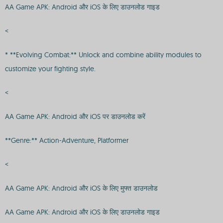
AA Game APK: Android और iOS के लिए डाउनलोड गाइड
<
* **Evolving Combat:** Unlock and combine ability modules to
customize your fighting style.
<
AA Game APK: Android और iOS पर डाउनलोड करें
**Genre:** Action-Adventure, Platformer
<
AA Game APK: Android और iOS के लिए मुफ्त डाउनलोड
AA Game APK: Android और iOS के लिए डाउनलोड गाइड