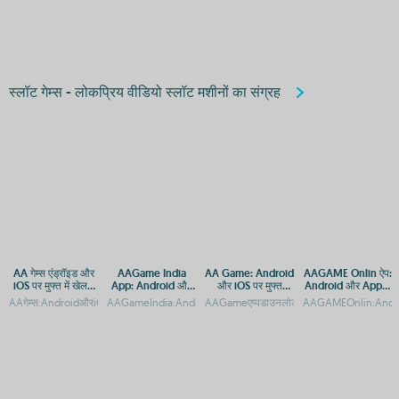
स्लॉट गेम्स - लोकप्रिय वीडियो स्लॉट मशीनों का संग्रह
AA गेम्स एंड्रॉइड और
AAGame India
AA Game: Android
AAGAME Onlin ऐप:
iOS पर मुफ्त में खेलने
App: Android और
और iOS पर मुफ्त
Android और Apple
के लिए डाउनलोड करें
iOS पर डाउनलोड करें
डाउनलोड और एक्सेस
पर एक्सेस करें
AAगेम्स:AndroidऔरiOSपरमुफ्तगेमिंगऐप्सAAगेम्स:AndroidऔरiOSपरमुफ्तगेमिंगकाआनंदAAगेम्सडाउ
AAGameIndia:AndroidऔरiOSपरडाउनलोडकरेंऔरखेलेंAAGameIndi
AAGameएप्पडाउनलोड:AndroidऔरiOSकेलिएमुफ्त
AAGAMEOnlin:Andro