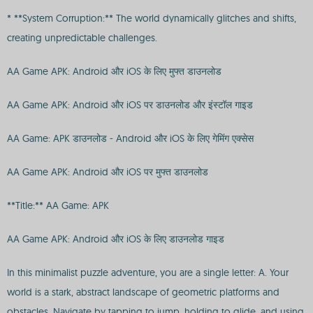
* **System Corruption:** The world dynamically glitches and shifts,
creating unpredictable challenges.
AA Game APK: Android और iOS के लिए मुफ्त डाउनलोड
AA Game APK: Android और iOS पर डाउनलोड और इंस्टॉल गाइड
AA Game: APK डाउनलोड - Android और iOS के लिए गेमिंग एक्सेस
AA Game APK: Android और iOS पर मुफ्त डाउनलोड
**Title:** AA Game: APK
AA Game APK: Android और iOS के लिए डाउनलोड गाइड
In this minimalist puzzle adventure, you are a single letter: A. Your
world is a stark, abstract landscape of geometric platforms and
obstacles. Navigate by tapping to jump, holding to glide, and using