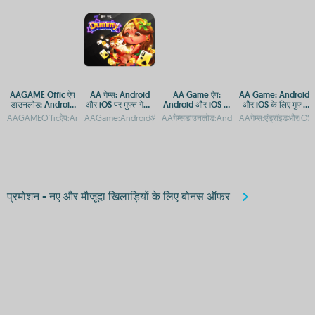
AAGAME Offic ऐप
AA गेम्स: Android
AA Game ऐप:
AA Game: Android
डाउनलोड: Android
और iOS पर मुफ्त गेमिंग
Android और iOS पर
और iOS के लिए मुफ्त
और iOS प्लेटफ़ॉर्म
का आनंद
मुफ्त गेमिंग अनुभव
डाउनलोड और गेमप्ले
AAGAMEOfficऐप:AndroidऔरAppleपरडाउनलोडकरेंAAGAMEOfficऐप:AndroidऔरiOSपरम
AAGame:AndroidऔरiOSपरमुफ्तडाउनलोडऔरएक्सेसगाइडAAगेम्सडाउनलोड
AAगेम्सडाउनलोड:AndroidऔरiOSपरमुफ्तगेमिंगएपA
AAगेम्स:एंड्रॉइडऔरiOSप
गाइड
गाइड
प्रमोशन - नए और मौजूदा खिलाड़ियों के लिए बोनस ऑफर