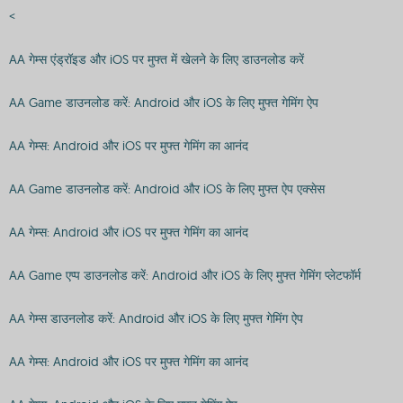
<
AA गेम्स एंड्रॉइड और iOS पर मुफ्त में खेलने के लिए डाउनलोड करें
AA Game डाउनलोड करें: Android और iOS के लिए मुफ्त गेमिंग ऐप
AA गेम्स: Android और iOS पर मुफ्त गेमिंग का आनंद
AA Game डाउनलोड करें: Android और iOS के लिए मुफ्त ऐप एक्सेस
AA गेम्स: Android और iOS पर मुफ्त गेमिंग का आनंद
AA Game एप्प डाउनलोड करें: Android और iOS के लिए मुफ्त गेमिंग प्लेटफॉर्म
AA गेम्स डाउनलोड करें: Android और iOS के लिए मुफ्त गेमिंग ऐप
AA गेम्स: Android और iOS पर मुफ्त गेमिंग का आनंद