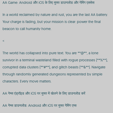
AA Game: Android और iOS के लिए मुफ्त डाउनलोड और गेमिंग एक्सेस
In a world reclaimed by nature and rust, you are the last AA battery.
Your charge is fading, but your mission is clear: power the final
beacon to call humanity home.
<
The world has collapsed into pure text. You are **@**, a lone
survivor in a terminal wasteland filled with rogue processes (**%**),
corrupted data clusters (**#**), and glitch beasts (**&**). Navigate
through randomly generated dungeons represented by simple
characters. Every move matters.
AA गेम्स एंड्रॉइड और iOS पर मुफ्त में खेलने के लिए डाउनलोड करें
AA गेम्स डाउनलोड: Android और iOS पर मुफ्त गेमिंग एप्स