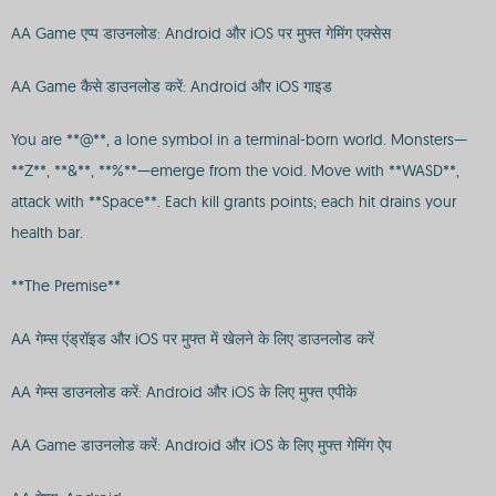
AA Game एप्प डाउनलोड: Android और iOS पर मुफ्त गेमिंग एक्सेस
AA Game कैसे डाउनलोड करें: Android और iOS गाइड
You are **@**, a lone symbol in a terminal-born world. Monsters—
**Z**, **&**, **%**—emerge from the void. Move with **WASD**,
attack with **Space**. Each kill grants points; each hit drains your
health bar.
**The Premise**
AA गेम्स एंड्रॉइड और iOS पर मुफ्त में खेलने के लिए डाउनलोड करें
AA गेम्स डाउनलोड करें: Android और iOS के लिए मुफ्त एपीके
AA Game डाउनलोड करें: Android और iOS के लिए मुफ्त गेमिंग ऐप