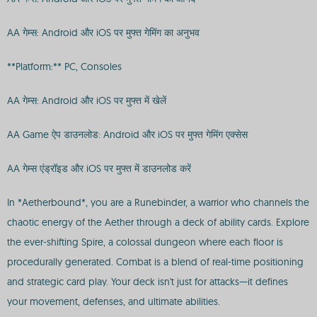
AA गेम्स: Android और iOS पर मुफ्त गेमिंग का अनुभव
**Platform:** PC, Consoles
AA गेम्स: Android और iOS पर मुफ्त में खेलें
AA Game ऐप डाउनलोड: Android और iOS पर मुफ्त गेमिंग एक्सेस
AA गेम्स एंड्रॉइड और iOS पर मुफ्त में डाउनलोड करें
In *Aetherbound*, you are a Runebinder, a warrior who channels the
chaotic energy of the Aether through a deck of ability cards. Explore
the ever-shifting Spire, a colossal dungeon where each floor is
procedurally generated. Combat is a blend of real-time positioning
and strategic card play. Your deck isn't just for attacks—it defines
your movement, defenses, and ultimate abilities.