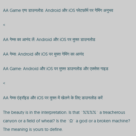
AA Game एप्प डाउनलोड: Android और iOS प्लेटफ़ॉर्म पर गेमिंग अनुभव
<
AA गेम्स का आनंद लें: Android और iOS पर मुफ्त डाउनलोड
AA गेम्स: Android और iOS पर मुफ्त गेमिंग का आनंद
AA Game: Android और iOS पर मुफ्त डाउनलोड और एक्सेस गाइड
<
AA गेम्स एंड्रॉइड और iOS पर मुफ्त में खेलने के लिए डाउनलोड करें
The beauty is in the interpretation. Is that `%%%%` a treacherous
canyon or a field of wheat? Is the `Ω` a god or a broken machine?
The meaning is yours to define.