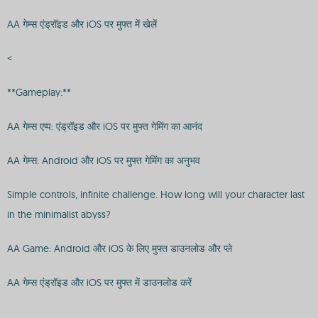
AA गेम्स एंड्रॉइड और iOS पर मुफ्त में खेलें
<
**Gameplay:**
AA गेम्स एप्प: एंड्रॉइड और iOS पर मुफ्त गेमिंग का आनंद
AA गेम्स: Android और iOS पर मुफ्त गेमिंग का अनुभव
Simple controls, infinite challenge. How long will your character last
in the minimalist abyss?
AA Game: Android और iOS के लिए मुफ्त डाउनलोड और प्ले
AA गेम्स एंड्रॉइड और iOS पर मुफ्त में डाउनलोड करें