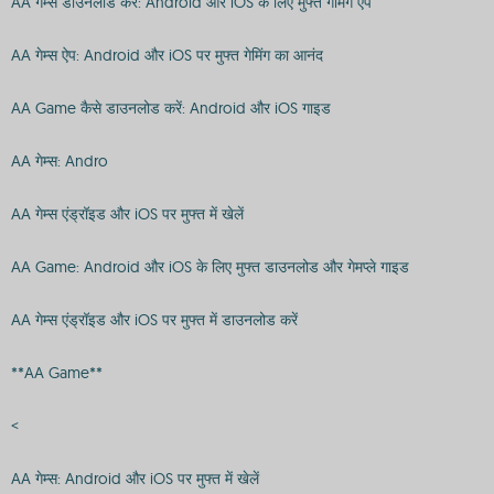
AA गेम्स डाउनलोड करें: Android और iOS के लिए मुफ्त गेमिंग एप
AA गेम्स ऐप: Android और iOS पर मुफ्त गेमिंग का आनंद
AA Game कैसे डाउनलोड करें: Android और iOS गाइड
AA गेम्स: Andro
AA गेम्स एंड्रॉइड और iOS पर मुफ्त में खेलें
AA Game: Android और iOS के लिए मुफ्त डाउनलोड और गेमप्ले गाइड
AA गेम्स एंड्रॉइड और iOS पर मुफ्त में डाउनलोड करें
**AA Game**
<
AA गेम्स: Android और iOS पर मुफ्त में खेलें