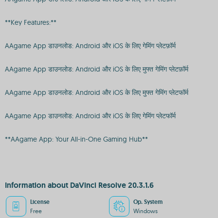
**Key Features:**
AAgame App डाउनलोड: Android और iOS के लिए गेमिंग प्लेटफ़ॉर्म
AAgame App डाउनलोड: Android और iOS के लिए मुफ्त गेमिंग प्लेटफ़ॉर्म
AAgame App डाउनलोड: Android और iOS के लिए मुफ्त गेमिंग प्लेटफॉर्म
AAgame App डाउनलोड: Android और iOS के लिए गेमिंग प्लेटफॉर्म
**AAgame App: Your All-in-One Gaming Hub**
Information about DaVinci Resolve 20.3.1.6
License
Op. System
Free
Windows