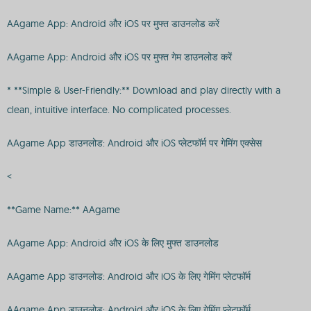
AAgame App: Android और iOS पर मुफ्त डाउनलोड करें
AAgame App: Android और iOS पर मुफ्त गेम डाउनलोड करें
* **Simple & User-Friendly:** Download and play directly with a
clean, intuitive interface. No complicated processes.
AAgame App डाउनलोड: Android और iOS प्लेटफॉर्म पर गेमिंग एक्सेस
<
**Game Name:** AAgame
AAgame App: Android और iOS के लिए मुफ्त डाउनलोड
AAgame App डाउनलोड: Android और iOS के लिए गेमिंग प्लेटफॉर्म
AAgame App डाउनलोड: Android और iOS के लिए गेमिंग प्लेटफ़ॉर्म