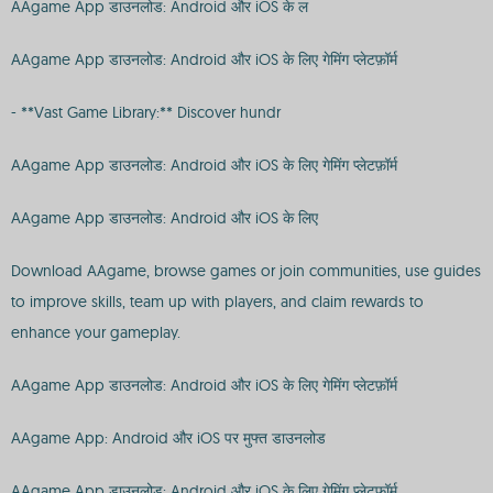
AAgame App डाउनलोड: Android और iOS के ल
AAgame App डाउनलोड: Android और iOS के लिए गेमिंग प्लेटफ़ॉर्म
- **Vast Game Library:** Discover hundr
AAgame App डाउनलोड: Android और iOS के लिए गेमिंग प्लेटफ़ॉर्म
AAgame App डाउनलोड: Android और iOS के लिए
Download AAgame, browse games or join communities, use guides
to improve skills, team up with players, and claim rewards to
enhance your gameplay.
AAgame App डाउनलोड: Android और iOS के लिए गेमिंग प्लेटफ़ॉर्म
AAgame App: Android और iOS पर मुफ्त डाउनलोड
AAgame App डाउनलोड: Android और iOS के लिए गेमिंग प्लेटफ़ॉर्म