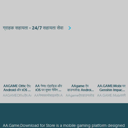
ग्राहक सहायता - 24/7 सहायता सेवा
AAGAME Offic ऐप:
AA गेम्स: एंड्रॉइड और
AAgame ऐप
AA.GAME:Mobi पर
Android और iOS पर
iOS पर मुफ्त गेमिंग का
डाउनलोड: Android
Genshin Impact
डाउनलोड करें
आनंद
और iOS प्लेटफ़ॉर्म पर
APK डाउनलोड करें -
AAGAMEOfficऐप:AndroidऔरiOSपरडाउनलोडकरेंAAGAMEOfficऐपडाउनलोड:AndroidऔरiOSप्ले
AAगेम्सकामोबाइलऐप:AndroidऔरiOSपरमुफ्तडाउनलोडAAगेम्सडाउनलोडकरें
AAgameऐपडाउनलोड:AndroidऔरiOSप्लेटफ़ॉर्मपरग
AA.GAME:Mobiपरगेमिं
गेमिंग एक्सेस
Android और iOS
गाइड
AA.Game,Download for Store is a mobile gaming platform designed