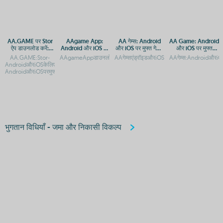
AA.GAME पर Stor
AAgame App:
AA गेम्स: Android
AA Game: Android
ऐप डाउनलोड करें:
Android और iOS पर
और iOS पर मुफ्त गेमिंग
और iOS पर मुफ्त
Android और iOS के
मुफ्त गेम डाउनलोड करें
ऐप
डाउनलोड और एक्सेस
AA.GAME:Stor-
AAgameAppडाउनलोड:AndroidऔरiOSकेलिएगेमिंगप्लेटफॉर्मAAgameA
AAगेम्सएंड्रॉइडऔरiOSपरमुफ्तमेंडाउनलोडकरेंA
AAगेम्स:AndroidऔरiOSप
लिए मुफ्त एक्सेस
गाइड
AndroidऔरiOSकेलिएमुफ्तगेमडाउनलोडAA.GAME:Stor-
AndroidऔरiOSपरमुफ्तगेम्सडाउनलो
भुगतान विधियाँ - जमा और निकासी विकल्प