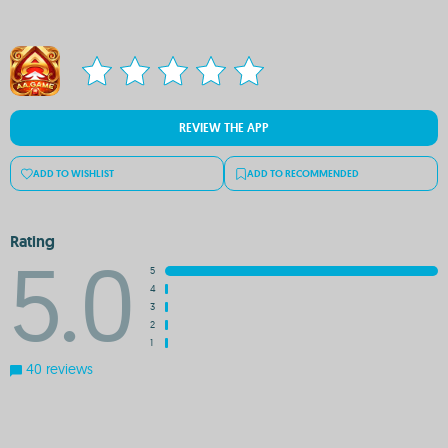
REVIEW THE APP
ADD TO WISHLIST
ADD TO RECOMMENDED
Rating
5.0
5
4
3
2
1
40 reviews