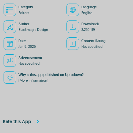
Category
Language
Editors
English
Author
Downloads
Blackmagic Design
3,250,119
Date
Content Rating
Jan 9, 2026
Not specified
Advertisement
Not specified
Why is this app published on Uptodown?
(More information)
Rate this App