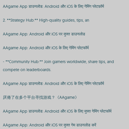
AAgame App डाउनलोड: Android और iOS के लिए गेमिंग प्लेटफ़ॉर्म
2. **Strategy Hub:** High-quality guides, tips, an
AAgame App: Android और iOS पर मुफ्त डाउनलोड
AAgame App: Android और iOS के लिए गेमिंग प्लेटफॉर्म
- **Community Hub:** Join gamers worldwide, share tips, and
compete on leaderboards.
AAgame App डाउनलोड: Android और iOS के लिए गेमिंग प्लेटफ़ॉर्म
厌倦了在多个平台寻找游戏？《AAgame》
AAgame App डाउनलोड: Android और iOS के लिए मुफ्त गेमिंग प्लेटफॉर्म
AAgame App: Android और iOS पर मुफ्त गेम डाउनलोड करें