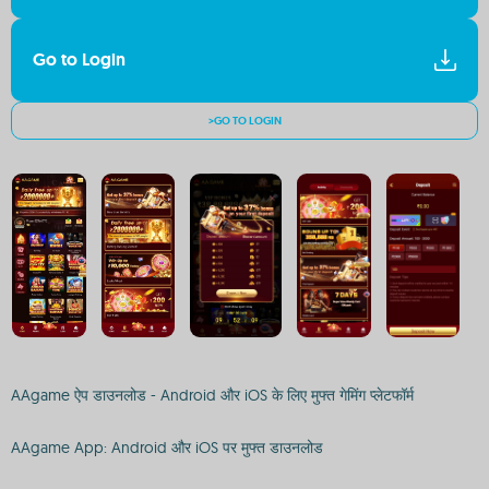
Go to Login
>GO TO LOGIN
AAgame ऐप डाउनलोड - Android और iOS के लिए मुफ्त गेमिंग प्लेटफॉर्म
AAgame App: Android और iOS पर मुफ्त डाउनलोड