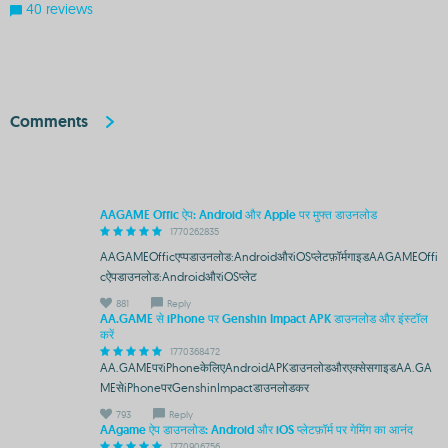
40 reviews
Comments
AAGAME Offic ऐप: Android और Apple पर मुफ्त डाउनलोड
1770262835
AAGAMEOfficएप्पडाउनलोड:AndroidऔरiOSप्लेटफ़ॉर्मगाइडAAGAMEOffi
cऐपडाउनलोड:AndroidऔरiOSप्लेट
881
Reply
AA.GAME से iPhone पर Genshin Impact APK डाउनलोड और इंस्टॉल
करें
1770368472
AA.GAMEपरiPhoneकेलिएAndroidAPKडाउनलोडऔरएक्सेसगाइडAA.GA
MEसेiPhoneपरGenshinImpactडाउनलोडकर
793
Reply
AAgame ऐप डाउनलोड: Android और iOS प्लेटफ़ॉर्म पर गेमिंग का आनंद
1770906756