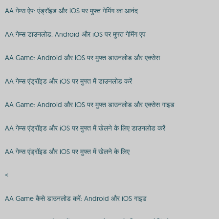
AA गेम्स ऐप: एंड्रॉइड और iOS पर मुफ्त गेमिंग का आनंद
AA गेम्स डाउनलोड: Android और iOS पर मुफ्त गेमिंग एप
AA Game: Android और iOS पर मुफ्त डाउनलोड और एक्सेस
AA गेम्स एंड्रॉइड और iOS पर मुफ्त में डाउनलोड करें
AA Game: Android और iOS पर मुफ्त डाउनलोड और एक्सेस गाइड
AA गेम्स एंड्रॉइड और iOS पर मुफ्त में खेलने के लिए डाउनलोड करें
AA गेम्स एंड्रॉइड और iOS पर मुफ्त में खेलने के लिए
<
AA Game कैसे डाउनलोड करें: Android और iOS गाइड