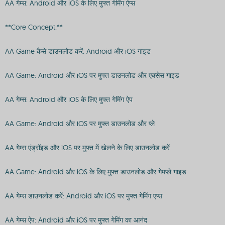
AA गेम्स: Android और iOS के लिए मुफ्त गेमिंग ऐप्स
**Core Concept:**
AA Game कैसे डाउनलोड करें: Android और iOS गाइड
AA Game: Android और iOS पर मुफ्त डाउनलोड और एक्सेस गाइड
AA गेम्स: Android और iOS के लिए मुफ्त गेमिंग ऐप
AA Game: Android और iOS पर मुफ्त डाउनलोड और प्ले
AA गेम्स एंड्रॉइड और iOS पर मुफ्त में खेलने के लिए डाउनलोड करें
AA Game: Android और iOS के लिए मुफ्त डाउनलोड और गेमप्ले गाइड
AA गेम्स डाउनलोड करें: Android और iOS पर मुफ्त गेमिंग एप्स
AA गेम्स ऐप: Android और iOS पर मुफ्त गेमिंग का आनंद