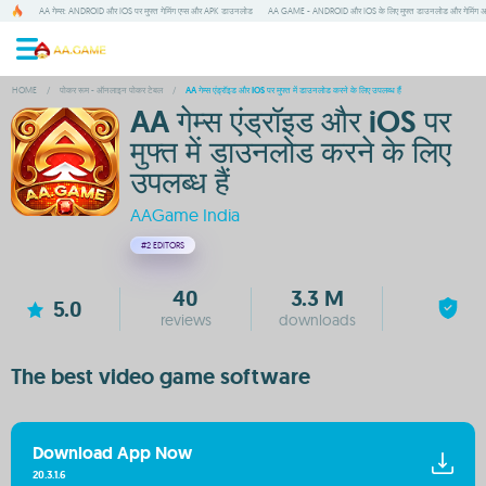
AA गेम्स: ANDROID और IOS पर मुफ्त गेमिंग एप्स और APK डाउनलोड
AA GAME - ANDROID और IOS के लिए मुफ्त डाउनलोड और गेमिंग 
HOME
/
पोकर रूम - ऑनलाइन पोकर टेबल
/
AA गेम्स एंड्रॉइड और IOS पर मुफ्त में डाउनलोड करने के लिए उपलब्ध हैं
AA गेम्स एंड्रॉइड और iOS पर
मुफ्त में डाउनलोड करने के लिए
उपलब्ध हैं
AAGame India
#2
EDITORS
40
3.3 M
5.0
reviews
downloads
The best video game software
Download App Now
20.3.1.6