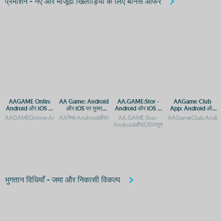
प्रमोशन - नए और मौजूदा खिलाड़ियों के लिए बोनस ऑफर
AAGAME Onlin:
AA Game: Android
AA.GAME:Stor -
AAGame Club
Android और iOS पर
और iOS पर मुफ्त
Android और iOS के
App: Android और
ऐप्स और APK एक्सेस
डाउनलोड और एक्सेस
लिए मुफ्त गेम डाउनलोड
iOS पर डाउनलोड करें
AAGAMEOnline:AndroidऔरAppleडिवाइसपरएक्सेसकरेंAAGAMEOnlin:AndroidऔरAppleप्लेट
AAगेम्स:AndroidऔरiOSकेलिएमुफ्तगेमिंगऐप्सAAगेम्सएंड्रॉइडऔरiOSपरमुफ
AA.GAME:Stor-
AAGameClub:Android
AndroidऔरiOSपरमुफ्तगेम्सडाउनलोडकरेंAA.G
भुगतान विधियाँ - जमा और निकासी विकल्प