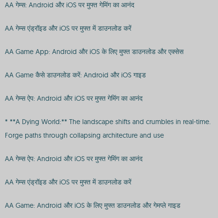
AA गेम्स: Android और iOS पर मुफ्त गेमिंग का आनंद
AA गेम्स एंड्रॉइड और iOS पर मुफ्त में डाउनलोड करें
AA Game App: Android और iOS के लिए मुफ्त डाउनलोड और एक्सेस
AA Game कैसे डाउनलोड करें: Android और iOS गाइड
AA गेम्स ऐप: Android और iOS पर मुफ्त गेमिंग का आनंद
* **A Dying World:** The landscape shifts and crumbles in real-time.
Forge paths through collapsing architecture and use
AA गेम्स ऐप: Android और iOS पर मुफ्त गेमिंग का आनंद
AA गेम्स एंड्रॉइड और iOS पर मुफ्त में डाउनलोड करें
AA Game: Android और iOS के लिए मुफ्त डाउनलोड और गेमप्ले गाइड