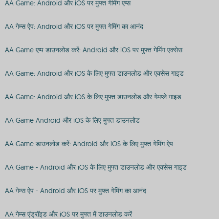
AA Game: Android और iOS पर मुफ्त गेमिंग एप्स
AA गेम्स ऐप: Android और iOS पर मुफ्त गेमिंग का आनंद
AA Game एप्प डाउनलोड करें: Android और iOS पर मुफ्त गेमिंग एक्सेस
AA Game: Android और iOS के लिए मुफ्त डाउनलोड और एक्सेस गाइड
AA Game: Android और iOS के लिए मुफ्त डाउनलोड और गेमप्ले गाइड
AA Game Android और iOS के लिए मुफ्त डाउनलोड
AA Game डाउनलोड करें: Android और iOS के लिए मुफ्त गेमिंग ऐप
AA Game - Android और iOS के लिए मुफ्त डाउनलोड और एक्सेस गाइड
AA गेम्स ऐप - Android और iOS पर मुफ्त गेमिंग का आनंद
AA गेम्स एंड्रॉइड और iOS पर मुफ्त में डाउनलोड करें