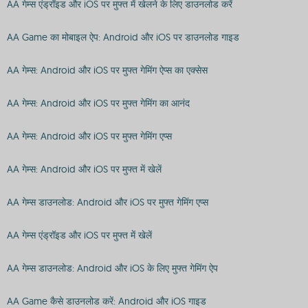
AA गेम्स एंड्रॉइड और iOS पर मुफ्त में खेलने के लिए डाउनलोड करें
AA Game का मोबाइल ऐप: Android और iOS पर डाउनलोड गाइड
AA गेम्स: Android और iOS पर मुफ्त गेमिंग ऐप्स का एक्सेस
AA गेम्स: Android और iOS पर मुफ्त गेमिंग का आनंद
AA गेम्स: Android और iOS पर मुफ्त गेमिंग एप्स
AA गेम्स: Android और iOS पर मुफ्त में खेलें
AA गेम्स डाउनलोड: Android और iOS पर मुफ्त गेमिंग एप्स
AA गेम्स एंड्रॉइड और iOS पर मुफ्त में खेलें
AA गेम्स डाउनलोड: Android और iOS के लिए मुफ्त गेमिंग ऐप
AA Game कैसे डाउनलोड करें: Android और iOS गाइड