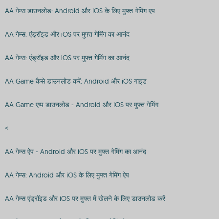
AA गेम्स डाउनलोड: Android और iOS के लिए मुफ्त गेमिंग एप
AA गेम्स: एंड्रॉइड और iOS पर मुफ्त गेमिंग का आनंद
AA गेम्स: एंड्रॉइड और iOS पर मुफ्त गेमिंग का आनंद
AA Game कैसे डाउनलोड करें: Android और iOS गाइड
AA Game एप्प डाउनलोड - Android और iOS पर मुफ्त गेमिंग
<
AA गेम्स ऐप - Android और iOS पर मुफ्त गेमिंग का आनंद
AA गेम्स: Android और iOS के लिए मुफ्त गेमिंग ऐप
AA गेम्स एंड्रॉइड और iOS पर मुफ्त में खेलने के लिए डाउनलोड करें