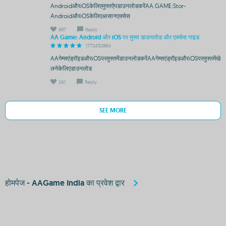
AndroidऔरiOSकेलिएमुफ्तऐपडाउनलोडकरेंAA.GAME:Stor-
AndroidऔरiOSकेलिएआसानएक्सेस
897
Reply
AA Game: Android और iOS पर मुफ्त डाउनलोड और एक्सेस गाइड
1772452864
AAगेम्सएंड्रॉइडऔरiOSपरमुफ्तमेंडाउनलोडकरेंAAगेम्सएंड्रॉइडऔरiOSपरमुफ्तमेंखे
लनेकेलिएडाउनलोड
241
Reply
SEE MORE
होमपेज - AAGame India का प्रवेश द्वार