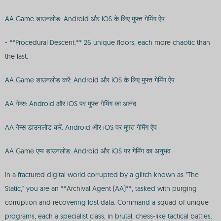
AA Game डाउनलोड: Android और iOS के लिए मुफ्त गेमिंग ऐप
- **Procedural Descent:** 26 unique floors, each more chaotic than
the last.
AA Game डाउनलोड करें: Android और iOS के लिए मुफ्त गेमिंग ऐप
AA गेम्स: Android और iOS पर मुफ्त गेमिंग का आनंद
AA गेम्स डाउनलोड करें: Android और iOS पर मुफ्त गेमिंग ऐप
AA Game एप्प डाउनलोड: Android और iOS पर गेमिंग का अनुभव
In a fractured digital world corrupted by a glitch known as "The
Static," you are an **Archival Agent (AA)**, tasked with purging
corruption and recovering lost data. Command a squad of unique
programs, each a specialist class, in brutal, chess-like tactical battles.