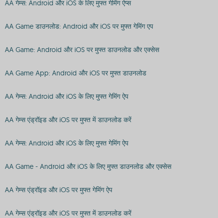
AA गेम्स: Android और iOS के लिए मुफ्त गेमिंग ऐप्स
AA Game डाउनलोड: Android और iOS पर मुफ्त गेमिंग एप
AA Game: Android और iOS पर मुफ्त डाउनलोड और एक्सेस
AA Game App: Android और iOS पर मुफ्त डाउनलोड
AA गेम्स: Android और iOS के लिए मुफ्त गेमिंग ऐप
AA गेम्स एंड्रॉइड और iOS पर मुफ्त में डाउनलोड करें
AA गेम्स: Android और iOS के लिए मुफ्त गेमिंग ऐप
AA Game - Android और iOS के लिए मुफ्त डाउनलोड और एक्सेस
AA गेम्स एंड्रॉइड और iOS पर मुफ्त गेमिंग ऐप
AA गेम्स एंड्रॉइड और iOS पर मुफ्त में डाउनलोड करें