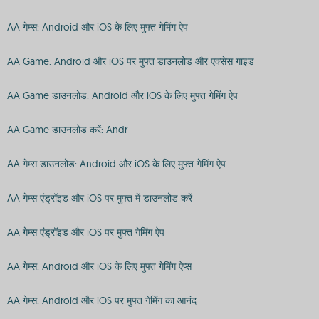
AA गेम्स: Android और iOS के लिए मुफ्त गेमिंग ऐप
AA Game: Android और iOS पर मुफ्त डाउनलोड और एक्सेस गाइड
AA Game डाउनलोड: Android और iOS के लिए मुफ्त गेमिंग ऐप
AA Game डाउनलोड करें: Andr
AA गेम्स डाउनलोड: Android और iOS के लिए मुफ्त गेमिंग ऐप
AA गेम्स एंड्रॉइड और iOS पर मुफ्त में डाउनलोड करें
AA गेम्स एंड्रॉइड और iOS पर मुफ्त गेमिंग ऐप
AA गेम्स: Android और iOS के लिए मुफ्त गेमिंग ऐप्स
AA गेम्स: Android और iOS पर मुफ्त गेमिंग का आनंद