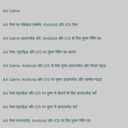
AA Game
AA गेम्स का मोबाइल एक्सेस: Android और iOS ऐप्स
AA Game डाउनलोड करें: Android और iOS के लिए मुफ्त गेमिंग एप
AA गेम्स: एंड्रॉइड और iOS पर मुफ्त गेमिंग का आनंद
AA Game: Android और iOS के लिए मुफ्त डाउनलोड और गेमप्ले गाइड
AA Game: Android और iOS पर मुफ्त डाउनलोड और एक्सेस गाइड
AA गेम्स एंड्रॉइड और iOS पर मुफ्त में खेलने के लिए डाउनलोड करें
AA गेम्स एंड्रॉइड और iOS पर मुफ्त में डाउनलोड करें
AA गेम्स डाउनलोड: Android और iOS के लिए मुफ्त गेमिंग एप