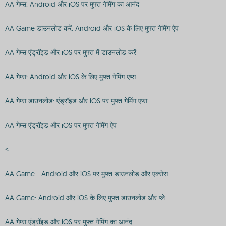
AA गेम्स: Android और iOS पर मुफ्त गेमिंग का आनंद
AA Game डाउनलोड करें: Android और iOS के लिए मुफ्त गेमिंग ऐप
AA गेम्स एंड्रॉइड और iOS पर मुफ्त में डाउनलोड करें
AA गेम्स: Android और iOS के लिए मुफ्त गेमिंग एप्स
AA गेम्स डाउनलोड: एंड्रॉइड और iOS पर मुफ्त गेमिंग एप्स
AA गेम्स एंड्रॉइड और iOS पर मुफ्त गेमिंग ऐप
<
AA Game - Android और iOS पर मुफ्त डाउनलोड और एक्सेस
AA Game: Android और iOS के लिए मुफ्त डाउनलोड और प्ले
AA गेम्स एंड्रॉइड और iOS पर मुफ्त गेमिंग का आनंद