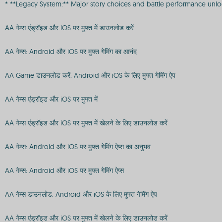
* **Legacy System:** Major story choices and battle performance unlo
AA गेम्स एंड्रॉइड और iOS पर मुफ्त में डाउनलोड करें
AA गेम्स: Android और iOS पर मुफ्त गेमिंग का आनंद
AA Game डाउनलोड करें: Android और iOS के लिए मुफ्त गेमिंग ऐप
AA गेम्स एंड्रॉइड और iOS पर मुफ्त में
AA गेम्स एंड्रॉइड और iOS पर मुफ्त में खेलने के लिए डाउनलोड करें
AA गेम्स: Android और iOS पर मुफ्त गेमिंग ऐप्स का अनुभव
AA गेम्स: Android और iOS पर मुफ्त गेमिंग ऐप्स
AA गेम्स डाउनलोड: Android और iOS के लिए मुफ्त गेमिंग ऐप
AA गेम्स एंड्रॉइड और iOS पर मुफ्त में खेलने के लिए डाउनलोड करें