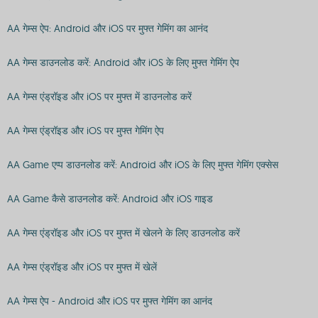
AA गेम्स ऐप: Android और iOS पर मुफ्त गेमिंग का आनंद
AA गेम्स डाउनलोड करें: Android और iOS के लिए मुफ्त गेमिंग ऐप
AA गेम्स एंड्रॉइड और iOS पर मुफ्त में डाउनलोड करें
AA गेम्स एंड्रॉइड और iOS पर मुफ्त गेमिंग ऐप
AA Game एप्प डाउनलोड करें: Android और iOS के लिए मुफ्त गेमिंग एक्सेस
AA Game कैसे डाउनलोड करें: Android और iOS गाइड
AA गेम्स एंड्रॉइड और iOS पर मुफ्त में खेलने के लिए डाउनलोड करें
AA गेम्स एंड्रॉइड और iOS पर मुफ्त में खेलें
AA गेम्स ऐप - Android और iOS पर मुफ्त गेमिंग का आनंद