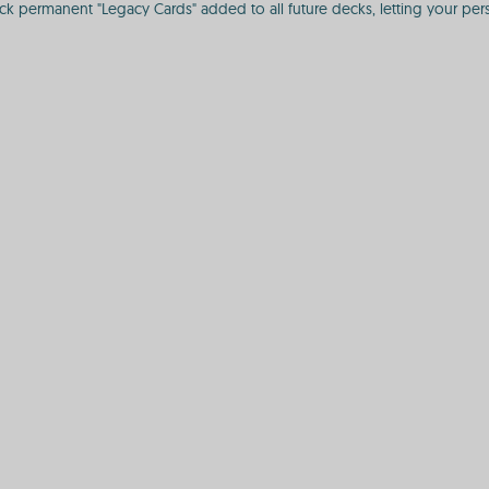
ck permanent "Legacy Cards" added to all future decks, letting your p