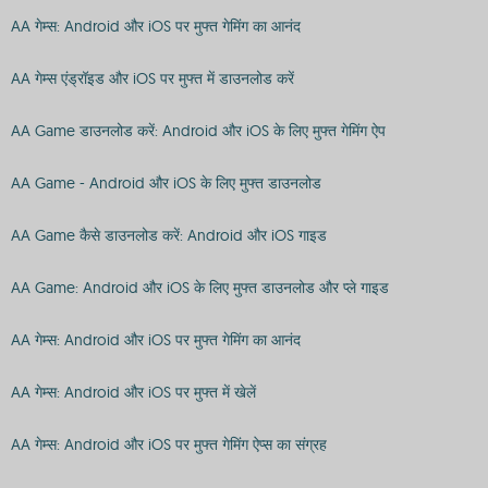
AA गेम्स: Android और iOS पर मुफ्त गेमिंग का आनंद
AA गेम्स एंड्रॉइड और iOS पर मुफ्त में डाउनलोड करें
AA Game डाउनलोड करें: Android और iOS के लिए मुफ्त गेमिंग ऐप
AA Game - Android और iOS के लिए मुफ्त डाउनलोड
AA Game कैसे डाउनलोड करें: Android और iOS गाइड
AA Game: Android और iOS के लिए मुफ्त डाउनलोड और प्ले गाइड
AA गेम्स: Android और iOS पर मुफ्त गेमिंग का आनंद
AA गेम्स: Android और iOS पर मुफ्त में खेलें
AA गेम्स: Android और iOS पर मुफ्त गेमिंग ऐप्स का संग्रह