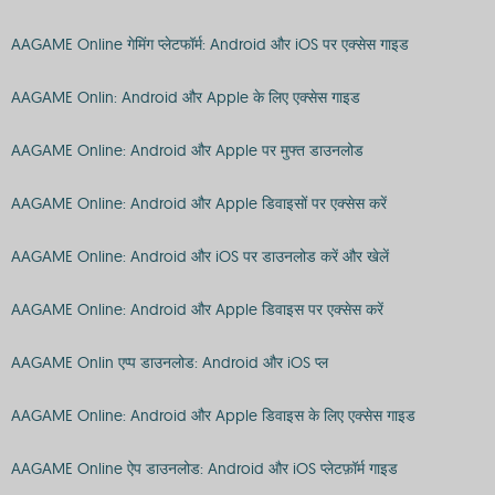
AAGAME Online गेमिंग प्लेटफॉर्म: Android और iOS पर एक्सेस गाइड
AAGAME Onlin: Android और Apple के लिए एक्सेस गाइड
AAGAME Online: Android और Apple पर मुफ्त डाउनलोड
AAGAME Online: Android और Apple डिवाइसों पर एक्सेस करें
AAGAME Online: Android और iOS पर डाउनलोड करें और खेलें
AAGAME Online: Android और Apple डिवाइस पर एक्सेस करें
AAGAME Onlin एप्प डाउनलोड: Android और iOS प्ल
AAGAME Online: Android और Apple डिवाइस के लिए एक्सेस गाइड
AAGAME Online ऐप डाउनलोड: Android और iOS प्लेटफ़ॉर्म गाइड