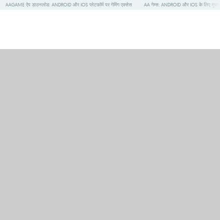
AAGAME ऐप डाउनलोड: ANDROID और IOS प्लेटफ़ॉर्म पर गेमिंग एक्सेस
AA गेम्स: ANDROID और IOS के लिए मुफ्त ग