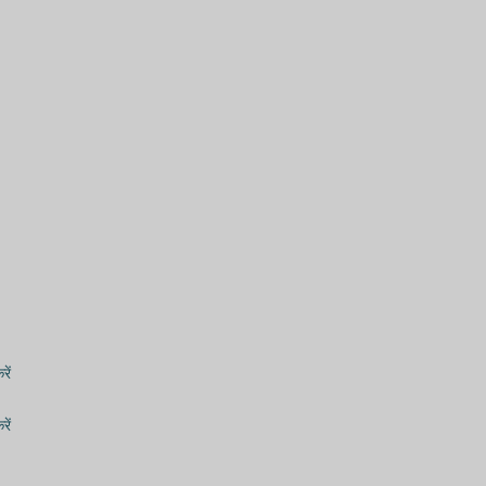
ें
ें