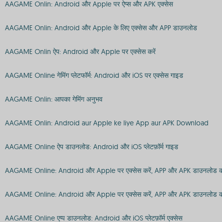
AAGAME Onlin: Android और Apple पर ऐप्स और APK एक्सेस
AAGAME Onlin: Android और Apple के लिए एक्सेस और APP डाउनलोड
AAGAME Onlin ऐप: Android और Apple पर एक्सेस करें
AAGAME Online गेमिंग प्लेटफॉर्म: Android और iOS पर एक्सेस गाइड
AAGAME Onlin: आपका गेमिंग अनुभव
AAGAME Onlin: Android aur Apple ke liye App aur APK Download
AAGAME Online ऐप डाउनलोड: Android और iOS प्लेटफ़ॉर्म गाइड
AAGAME Online: Android और Apple पर एक्सेस करें, APP और APK डाउनलोड कर
AAGAME Online: Android और Apple पर एक्सेस करें, APP और APK डाउनलोड कर
AAGAME Online एप्प डाउनलोड: Android और iOS प्लेटफ़ॉर्म एक्सेस