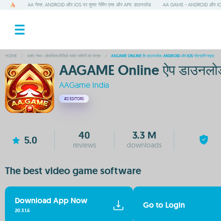
AA गेम्स: ANDROID और IOS पर मुफ्त गेमिंग एप्स और APK डाउनलोड
AA GAME - ANDROID और IOS क
HOME
/
स्लॉट गेम्स - लोकप्रिय वीडियो स्लॉट मशीनों का संग्रह
/
AAGAME ONLINE ऐप डाउनलोड: ANDROID और IOS प्लेटफ़ॉर्म गाइड
AAGAME Online ऐप डाउनलोड: 
AAGame India
#2
EDITORS
40
3.3 M
5.0
reviews
downloads
The best video game software
Download App Now
Go to Login
20.3.1.6