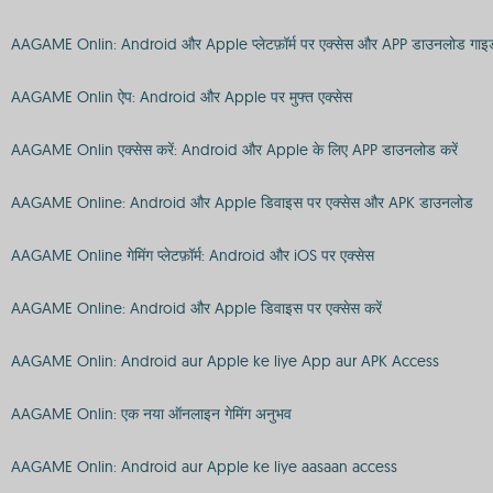
AAGAME Onlin: Android और Apple प्लेटफ़ॉर्म पर एक्सेस और APP डाउनलोड गाइ
AAGAME Onlin ऐप: Android और Apple पर मुफ्त एक्सेस
AAGAME Onlin एक्सेस करें: Android और Apple के लिए APP डाउनलोड करें
AAGAME Online: Android और Apple डिवाइस पर एक्सेस और APK डाउनलोड
AAGAME Online गेमिंग प्लेटफ़ॉर्म: Android और iOS पर एक्सेस
AAGAME Online: Android और Apple डिवाइस पर एक्सेस करें
AAGAME Onlin: Android aur Apple ke liye App aur APK Access
AAGAME Onlin: एक नया ऑनलाइन गेमिंग अनुभव
AAGAME Onlin: Android aur Apple ke liye aasaan access