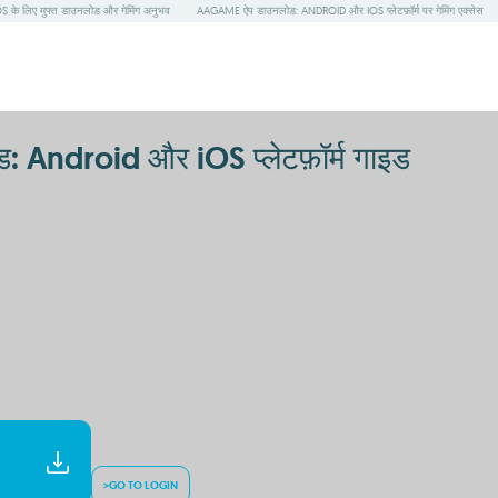
े लिए मुफ्त डाउनलोड और गेमिंग अनुभव
AAGAME ऐप डाउनलोड: ANDROID और IOS प्लेटफ़ॉर्म पर गेमिंग एक्सेस
Android और iOS प्लेटफ़ॉर्म गाइड
>GO TO LOGIN