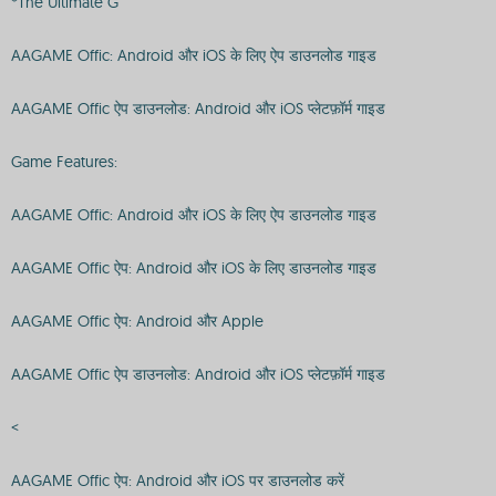
*The Ultimate G
AAGAME Offic: Android और iOS के लिए ऐप डाउनलोड गाइड
AAGAME Offic ऐप डाउनलोड: Android और iOS प्लेटफ़ॉर्म गाइड
Game Features:
AAGAME Offic: Android और iOS के लिए ऐप डाउनलोड गाइड
AAGAME Offic ऐप: Android और iOS के लिए डाउनलोड गाइड
AAGAME Offic ऐप: Android और Apple
AAGAME Offic ऐप डाउनलोड: Android और iOS प्लेटफ़ॉर्म गाइड
<
AAGAME Offic ऐप: Android और iOS पर डाउनलोड करें