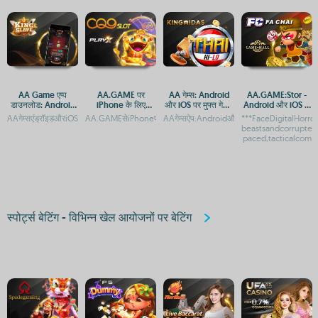
AA Game एप्प
AA.GAME पर
AA गेम्स: Android
AA.GAME:Stor -
डाउनलोड: Android
iPhone के लिए
और iOS पर मुफ्त गेमिंग
Android और iOS के
और iOS पर मुफ्त गेमिंग
Android ऐप्स कैसे
का आनंद
लिए मुफ्त गेम डाउनलोड
AAगेम्सएंड्रॉइडऔरiOSपरमुफ्तमेंडाउनलोडकरनेकेलिएउपलब्धहैंAAगेम्सऐप:AndroidऔरiOSपरमुफ्तगेमि
AA.GAMEसेiPhoneपरGenshinImpactAPKडाउनलोडऔरइंस्टॉलगाइडAA
AAगेम्सऐप:AndroidऔरiOSपरमुफ्तगेमिंगकाआनंदAAग
***FaceDigitalHorror
एक्सेस
डाउनलोड करें
beastsandcorruptedg
paced,tacticalcom
स्पोर्ट्स बेटिंग - विभिन्न खेल आयोजनों पर बेटिंग