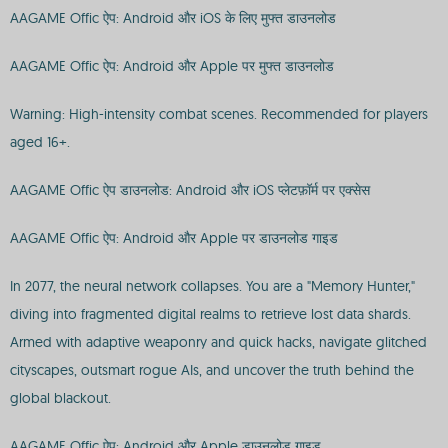
AAGAME Offic ऐप: Android और iOS के लिए मुफ्त डाउनलोड
AAGAME Offic ऐप: Android और Apple पर मुफ्त डाउनलोड
Warning: High-intensity combat scenes. Recommended for players
aged 16+.
AAGAME Offic ऐप डाउनलोड: Android और iOS प्लेटफ़ॉर्म पर एक्सेस
AAGAME Offic ऐप: Android और Apple पर डाउनलोड गाइड
In 2077, the neural network collapses. You are a "Memory Hunter,"
diving into fragmented digital realms to retrieve lost data shards.
Armed with adaptive weaponry and quick hacks, navigate glitched
cityscapes, outsmart rogue AIs, and uncover the truth behind the
global blackout.
AAGAME Offic ऐप: Android और Apple डाउनलोड गाइड