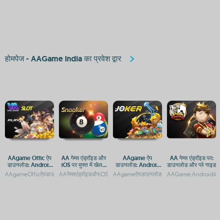
होमपेज - AAGame India का प्रवेश द्वार
AAgame Offic ऐप
AA गेम्स एंड्रॉइड और
AAgame ऐप
AA गेम्स एंड्रॉइड पर:
डाउनलोड: Android
iOS पर मुफ्त में खेलने
डाउनलोड: Android
डाउनलोड और प्ले गाइड
और iOS प्लेटफ़ॉर्म पर
के लिए डाउनलोड करें
और iOS प्लेटफॉर्म पर
AAgameOfficऐपडाउनलोड:AndroidऔरiOSप्लेटफ़ॉर्मपरगेमिंगएक्सेसAAgameOfficऐपडाउनलोड:
AAगेम्सएंड्रॉइडऔरiOSपरमुफ्तगेमिंगऐपAAGameएप्पडाउनलोड:Androidऔर
AAgameऐपडाउनलोड:AndroidऔरiOSप्लेटफ़ॉर्म
AAGame:AndroidऔरiO
गेमिंग एक्सेस
गेमिंग एक्सेस