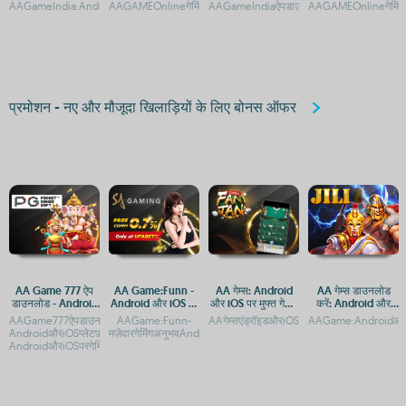
ऐप्स और APK
Android और iOS
और iOS प्लेटफॉर्म पर
पर एक्सेस करें
AAGameIndia:AndroidऔरiOSपरडाउनलोडकरेंऔरखेलेंAAGameIndiaAppDownload:Android
AAGAMEOnlineगेमिंगप्लेटफॉर्म:AndroidऔरiOSकेलिएएक्सेसगाइडA
AAGameIndiaऐपडाउनलोड:AndroidऔरiOSप्ल
AAGAMEOnlineगेमिंग
डाउनलोड करें
प्लेटफ़ॉर्म गाइड
एक्सेस
प्रमोशन - नए और मौजूदा खिलाड़ियों के लिए बोनस ऑफर
AA Game 777 ऐप
AA Game:Funn -
AA गेम्स: Android
AA गेम्स डाउनलोड
डाउनलोड - Android
Android और iOS पर
और iOS पर मुफ्त गेमिंग
करें: Android और
और iOS प्लेटफॉर्म पर
मज़ेदार गेमिंग अनुभव
ऐप
iOS के लिए मुफ्त गेमिंग
AAGame777ऐपडाउनलोड-
AAGame:Funn-
AAगेम्सएंड्रॉइडऔरiOSपरमुफ्तगेमिंगऐपAAगेम्सएंड
AAGame:AndroidऔरiO
एक्सेस
ऐप
AndroidऔरiOSप्लेटफ़ॉर्मगाइडAAGame777ऐपडाउनलोड-
मज़ेदारगेमिंगअनुभवAndroidऔरiOSपर
AndroidऔरiOSपरगेमिंगएक्