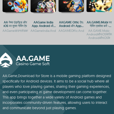
AA गेम्स एंड्रॉइड और
AAGame India
AAGAME Offic ऐप:
AA.GAME:Mobi पर
iOS पर मुफ्त गेमिंग ऐप
App: Android और
Android और Apple
गेमिंग एक्सेस करें -
iOS पर डाउनलोड करें
पर डाउनलोड करें
Android और iOS के
AAGameडाउनलोडकरें:AndroidऔरiOSकेलिएमुफ्तगेमिंगऐपAAगेम्सएंड्रॉइडऔरiOSपरमुफ्तमेंडाउनलोड
AAGameIndia:AndroidऔरiOSपरडाउनलोडकरेंऔरखेलेंAAGameIndi
AAGAMEOffic:AndroidऔरAppleडाउनलोडएक्
AA.GAME:Mobi-
लिए ऐप डाउनलोड
AndroidऔरiOSकेलिएऐ
AndroidऔरiOSके
AA.Game,Download for Store is a mobile gaming platform designed
specifically for Android devices. It aims to be a social hub where all
players who love playing games, sharing their gaming experiences,
and even participating in game development can come together.
This app brings together a wide variety of Android games and
incorporates community-driven features, allowing users to interact
and communicate beyond just playing games.