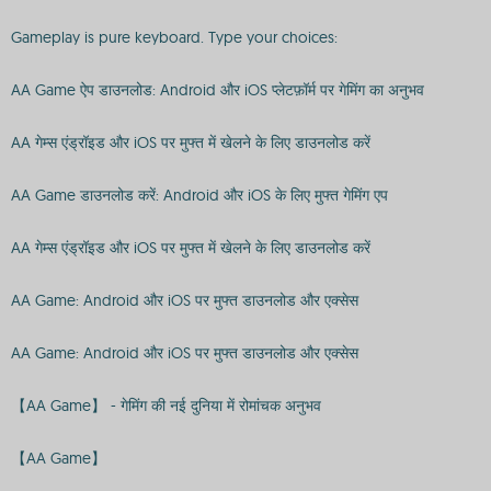
Gameplay is pure keyboard. Type your choices:
AA Game ऐप डाउनलोड: Android और iOS प्लेटफ़ॉर्म पर गेमिंग का अनुभव
AA गेम्स एंड्रॉइड और iOS पर मुफ्त में खेलने के लिए डाउनलोड करें
AA Game डाउनलोड करें: Android और iOS के लिए मुफ्त गेमिंग एप
AA गेम्स एंड्रॉइड और iOS पर मुफ्त में खेलने के लिए डाउनलोड करें
AA Game: Android और iOS पर मुफ्त डाउनलोड और एक्सेस
AA Game: Android और iOS पर मुफ्त डाउनलोड और एक्सेस
【AA Game】 - गेमिंग की नई दुनिया में रोमांचक अनुभव
【AA Game】