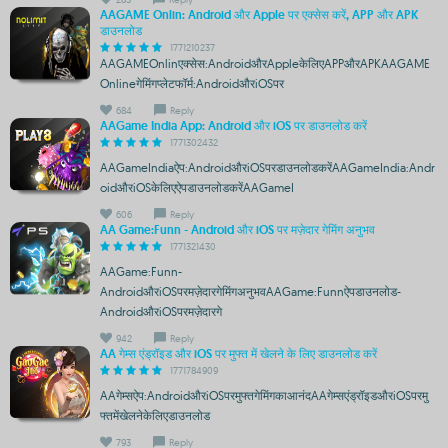
AAGAME Onlin: Android और Apple पर एक्सेस करें, APP और APK
डाउनलोड
1771210237
AAGAMEOnlinएक्सेस:AndroidऔरAppleकेलिएAPPऔरAPKAAGAME
Onlineगेमिंगप्लेटफॉर्म:AndroidऔरiOSपर
684
Reply
AAGame India App: Android और iOS पर डाउनलोड करें
1771302432
AAGameIndiaऐप:AndroidऔरiOSपरडाउनलोडकरेंAAGameIndia:Andr
oidऔरiOSकेलिएऐपडाउनलोडकरेंAAGameI
606
Reply
AA Game:Funn - Android और iOS पर मज़ेदार गेमिंग अनुभव
1771321430
AAGame:Funn-
AndroidऔरiOSपरमज़ेदारगेमिंगअनुभवAAGame:Funnऐपडाउनलोड-
AndroidऔरiOSपरमज़ेदारगे
942
Reply
AA गेम्स एंड्रॉइड और iOS पर मुफ्त में खेलने के लिए डाउनलोड करें
1771784909
AAगेम्सऐप:AndroidऔरiOSपरमुफ्तगेमिंगकाआनंदAAगेम्सएंड्रॉइडऔरiOSपरमु
फ्तमेंखेलनेकेलिएडाउनलोड
793
Reply