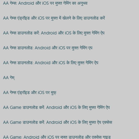
AA गेम्स: Android और iOS पर मुफ्त गेमिंग का अनुभव
AA गेम्स एंड्रॉइड और iOS पर मुफ्त में खेलने के लिए डाउनलोड करें
AA गेम्स डाउनलोड करें: Android और iOS के लिए मुफ्त गेमिंग ऐप
AA गेम्स डाउनलोड: Android और iOS पर मुफ्त गेमिंग एप
AA गेम्स डाउनलोड: Android और iOS के लिए मुफ्त गेमिंग ऐप
AA गेम्
AA गेम्स एंड्रॉइड और iOS पर मुफ्
AA Game डाउनलोड करें: Android और iOS के लिए मुफ्त गेमिंग ऐप
AA Game डाउनलोड करें: Android और iOS के लिए मुफ्त ऐप एक्सेस
AA Game: Android और iOS पर मुफ्त डाउनलोड और एक्सेस गाइड