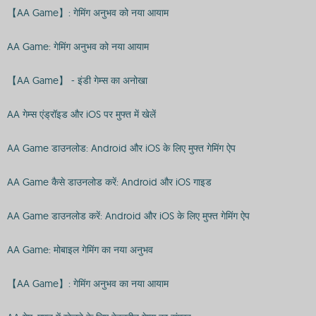
【AA Game】: गेमिंग अनुभव को नया आयाम
AA Game: गेमिंग अनुभव को नया आयाम
【AA Game】 - इंडी गेम्स का अनोखा
AA गेम्स एंड्रॉइड और iOS पर मुफ्त में खेलें
AA Game डाउनलोड: Android और iOS के लिए मुफ्त गेमिंग ऐप
AA Game कैसे डाउनलोड करें: Android और iOS गाइड
AA Game डाउनलोड करें: Android और iOS के लिए मुफ्त गेमिंग ऐप
AA Game: मोबाइल गेमिंग का नया अनुभव
【AA Game】: गेमिंग अनुभव का नया आयाम