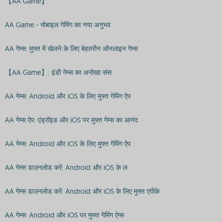
【AA Game】
AA Game - मोबाइल गेमिंग का नया अनुभव
AA गेम्स: मुफ्त में खेलने के लिए बेहतरीन ऑनलाइन गेम्स
【AA Game】: इंडी गेम्स का अनोखा संस
AA गेम्स: Android और iOS के लिए मुफ्त गेमिंग ऐप
AA गेम्स ऐप: एंड्रॉइड और iOS पर मुफ्त गेम्स का आनंद
AA गेम्स: Android और iOS के लिए मुफ्त गेमिंग ऐप
AA गेम्स डाउनलोड करें: Android और iOS के ल
AA गेम्स डाउनलोड करें: Android और iOS के लिए मुफ्त एपीके
AA गेम्स: Android और iOS पर मुफ्त गेमिंग ऐप्स