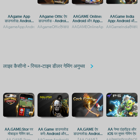
AAgame App
AAgame Offic ऐप
AAGAME Online:
AAGame India
डाउनलोड: Android
डाउनलोड - Android
Android और Apple
App: Android और
और iOS के लिए गेमिंग
और iOS प्लेटफ़ॉर्म पर
पर एक्सेस करें
iOS पर डाउनलोड करें
AAgameApp:AndroidऔरiOSकेलिएडाउनलोडगाइडAAgameAppडाउनलोड:AndroidऔरiOSकेलिएमुफ
AAgameOfficऐपडाउनलोड:AndroidऔरiOSप्लेटफ़ॉर्मपरएक्सेसगाइड
AAGAMEOnlineApp:AndroidऔरiOSपरएक्से
AAGameIndiaऐपडाउनल
प्लेटफ़ॉर्म
एक्सेस
लाइव कैसीनो - रियल-टाइम डीलर गेमिंग अनुभव
AA.GAME:Stor पर
AA Game डाउनलोड
AA.GAME ऐप
AA गेम्स एंड्रॉइड और
मोबाइल गेमिंग का
करें: Android और
डाउनलोड: Android
iOS पर मुफ्त गेमिंग ऐप
अनुभव - Android
iOS के लिए मुफ्त गेमिंग
और iOS प्लेटफ़ॉर्म पर
AA.GAME:Stor-
AAGame:AndroidऔरiOSपरमुफ्तडाउनलोडऔरएक्सेसगाइडAAगेम्सकाआनंदले
【AA.GAME】
AAगेम्सएंड्रॉइडऔरiOSपर