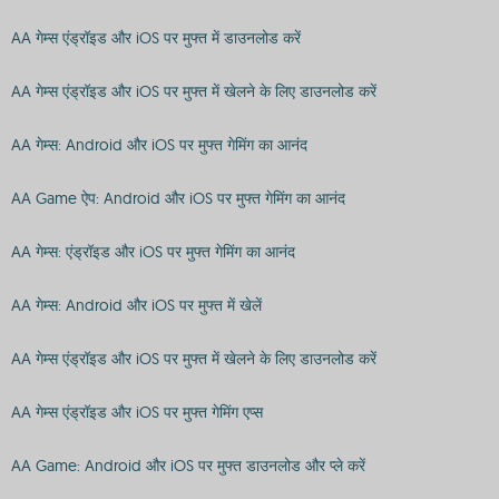
AA गेम्स एंड्रॉइड और iOS पर मुफ्त में डाउनलोड करें
AA गेम्स एंड्रॉइड और iOS पर मुफ्त में खेलने के लिए डाउनलोड करें
AA गेम्स: Android और iOS पर मुफ्त गेमिंग का आनंद
AA Game ऐप: Android और iOS पर मुफ्त गेमिंग का आनंद
AA गेम्स: एंड्रॉइड और iOS पर मुफ्त गेमिंग का आनंद
AA गेम्स: Android और iOS पर मुफ्त में खेलें
AA गेम्स एंड्रॉइड और iOS पर मुफ्त में खेलने के लिए डाउनलोड करें
AA गेम्स एंड्रॉइड और iOS पर मुफ्त गेमिंग एप्स
AA Game: Android और iOS पर मुफ्त डाउनलोड और प्ले करें