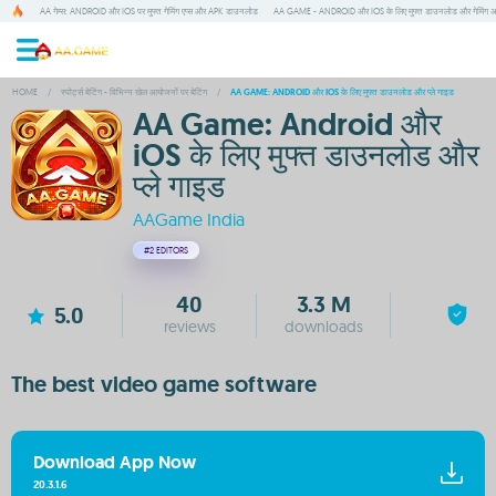
AA गेम्स: ANDROID और IOS पर मुफ्त गेमिंग एप्स और APK डाउनलोड
AA GAME - ANDROID और IOS के लिए मुफ्त डाउनलोड और गेमिंग 
HOME
/
स्पोर्ट्स बेटिंग - विभिन्न खेल आयोजनों पर बेटिंग
/
AA GAME: ANDROID और IOS के लिए मुफ्त डाउनलोड और प्ले गाइड
AA Game: Android और
iOS के लिए मुफ्त डाउनलोड और
प्ले गाइड
AAGame India
#2
EDITORS
40
3.3 M
5.0
reviews
downloads
The best video game software
Download App Now
20.3.1.6