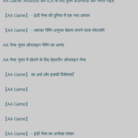
AA Game: Android और iOS के लिए मुफ्त डाउनलोड और गेमप्ले गाइड
【AA Game】 - इंडी गेम्स की दुनिया में एक नया आयाम
【AA Game】 - आपका गेमिंग अनुभव बेहतर बनाने वाला प्लेटफॉर्म
AA गेम्स: मुफ्त ऑनलाइन गेमिंग का आनंद
AA गेम्स: मुफ्त में खेलने के लिए बेहतरीन ऑनलाइन गेम्स
【AA Game】 का अर्थ और इसकी विशेषताएँ
【AA Game】
【AA Game】
【AA Game】
【AA Game】 - इंडी गेम्स का अनोखा संसार