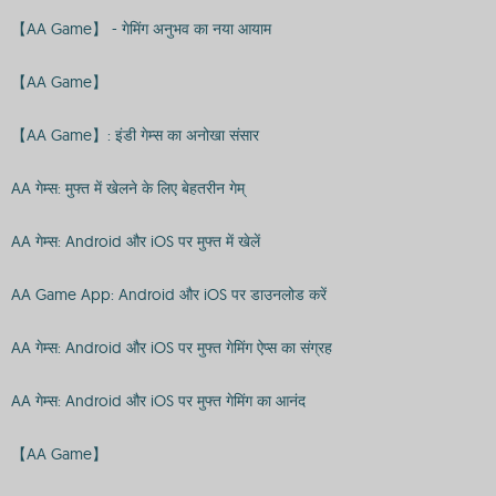
【AA Game】 - गेमिंग अनुभव का नया आयाम
【AA Game】
【AA Game】: इंडी गेम्स का अनोखा संसार
AA गेम्स: मुफ्त में खेलने के लिए बेहतरीन गेम्
AA गेम्स: Android और iOS पर मुफ्त में खेलें
AA Game App: Android और iOS पर डाउनलोड करें
AA गेम्स: Android और iOS पर मुफ्त गेमिंग ऐप्स का संग्रह
AA गेम्स: Android और iOS पर मुफ्त गेमिंग का आनंद
【AA Game】