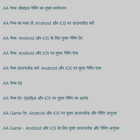
AA गेम्स: मोबाइल गेमिंग का मुफ्त मनोरंजन
AA गेम्स का मज़ा लें: Android और iOS पर डाउनलोड करें
AA गेम्स: Android और iOS के लिए मुफ्त गेमिंग ऐप
AA गेम्स: Android और iOS पर मुफ्त गेमिंग ऐप्स
AA गेम्स डाउनलोड करें: Android और iOS पर मुफ्त गेमिंग एप्स
AA गेम्स एंड
AA गेम्स ऐप: एंड्रॉइड और iOS पर मुफ्त गेमिंग का आनंद
AA Game ऐप: Android और iOS पर मुफ्त डाउनलोड और गेमिंग अनुभव
AA Game - Android और iOS के लिए मुफ्त डाउनलोड और गेमिंग अनुभव