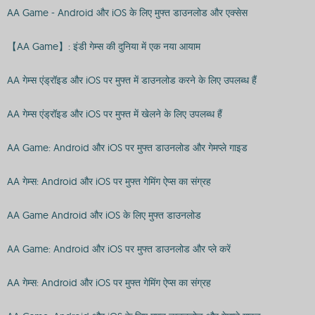
AA Game - Android और iOS के लिए मुफ्त डाउनलोड और एक्सेस
【AA Game】: इंडी गेम्स की दुनिया में एक नया आयाम
AA गेम्स एंड्रॉइड और iOS पर मुफ्त में डाउनलोड करने के लिए उपलब्ध हैं
AA गेम्स एंड्रॉइड और iOS पर मुफ्त में खेलने के लिए उपलब्ध हैं
AA Game: Android और iOS पर मुफ्त डाउनलोड और गेमप्ले गाइड
AA गेम्स: Android और iOS पर मुफ्त गेमिंग ऐप्स का संग्रह
AA Game Android और iOS के लिए मुफ्त डाउनलोड
AA Game: Android और iOS पर मुफ्त डाउनलोड और प्ले करें
AA गेम्स: Android और iOS पर मुफ्त गेमिंग ऐप्स का संग्रह