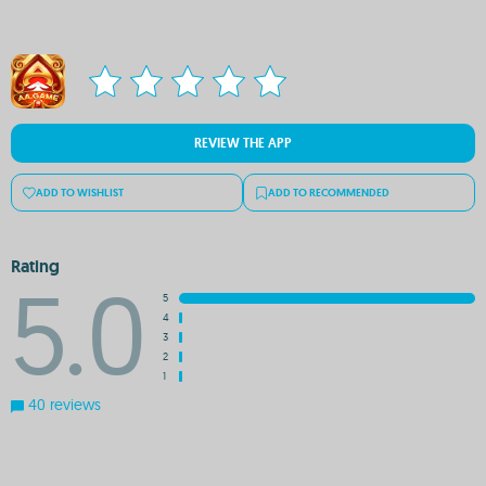
REVIEW THE APP
ADD TO WISHLIST
ADD TO RECOMMENDED
Rating
5.0
5
4
3
2
1
40 reviews