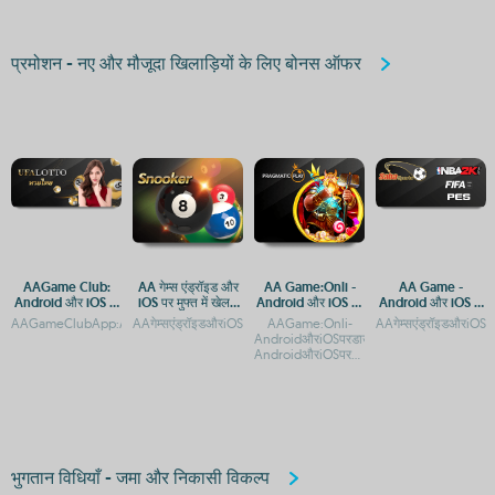
प्रमोशन - नए और मौजूदा खिलाड़ियों के लिए बोनस ऑफर
AAGame Club:
AA गेम्स एंड्रॉइड और
AA Game:Onli -
AA Game -
Android और iOS के
iOS पर मुफ्त में खेलने
Android और iOS पर
Android और iOS के
लिए ऐप डाउनलोड गाइड
के लिए डाउनलोड करें
मुफ्त गेमिंग एप्लिकेशन
लिए मुफ्त डाउनलोड
AAGameClubApp:AndroidऔरiOSप्लेटफ़ॉर्मपरडाउनलोडगाइडAAGameClubApp:Androidऔर
AAगेम्सएंड्रॉइडऔरiOSपरमुफ्तमेंडाउनलोडकरेंAAगेम्सऐप:AndroidऔरiOSप
AAGame:Onli-
AAगेम्सएंड्रॉइडऔरiOSपर
AndroidऔरiOSपरडाउनलोडकरेंAAGame:Onli
AndroidऔरiOSपरमुफ्तडाउनलोडAAGame:Onl
A
भुगतान विधियाँ - जमा और निकासी विकल्प