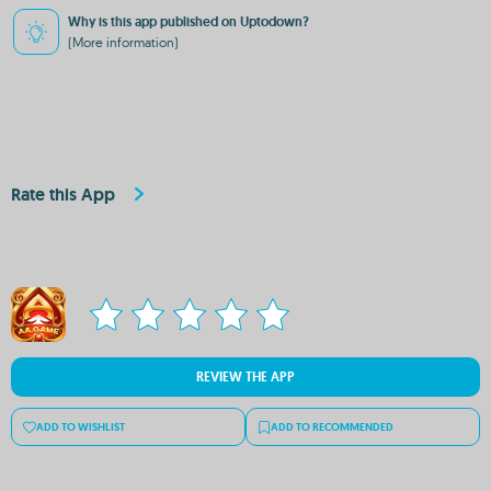
Why is this app published on Uptodown?
(More information)
Rate this App
REVIEW THE APP
ADD TO WISHLIST
ADD TO RECOMMENDED