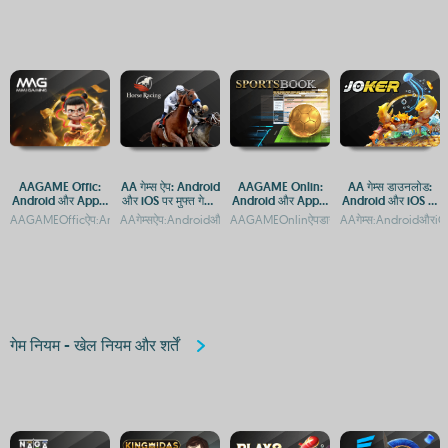
AAGAME Offic:
AA गेम्स ऐप: Android
AAGAME Onlin:
AA गेम्स डाउनलोड:
Android और Apple
और iOS पर मुफ्त गेमिंग
Android और Apple
Android और iOS पर
के लिए ऐप एक्सेस गाइड
का आनंद
प्लेटफ़ॉर्म पर एक्सेस करें
मुफ्त गेमिंग एप
AAGAMEOfficऐप:AndroidऔरAppleपरमुफ्तडाउनलोडAAGAMEOfficऐपडाउनलोड:AndroidऔरiOSप
AAगेम्सऐप:AndroidऔरiOSपरमुफ्तगेमिंगकाआनंदAAGame:AndroidऔरiOSपर
AAGAMEOnlinऐपडाउनलोड:AndroidऔरiOSप्ले
AAगेम्स:AndroidऔरiOS
गेम नियम - खेल नियम और शर्तें