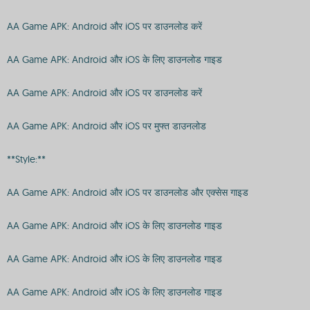
AA Game APK: Android और iOS पर डाउनलोड करें
AA Game APK: Android और iOS के लिए डाउनलोड गाइड
AA Game APK: Android और iOS पर डाउनलोड करें
AA Game APK: Android और iOS पर मुफ्त डाउनलोड
**Style:**
AA Game APK: Android और iOS पर डाउनलोड और एक्सेस गाइड
AA Game APK: Android और iOS के लिए डाउनलोड गाइड
AA Game APK: Android और iOS के लिए डाउनलोड गाइड
AA Game APK: Android और iOS के लिए डाउनलोड गाइड