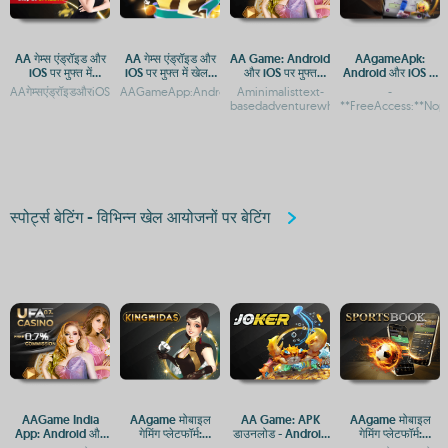
AA गेम्स एंड्रॉइड और
AA गेम्स एंड्रॉइड और
AA Game: Android
AAgameApk:
iOS पर मुफ्त में
iOS पर मुफ्त में खेलने
और iOS पर मुफ्त
Android और iOS के
डाउनलोड करें
के लिए डाउनलोड करें
डाउनलोड और प्ले करें
लिए मुफ्त गेम डाउनलोड
AAगेम्सएंड्रॉइडऔरiOSपरमुफ्तगेमिंगएप्सAAगेम्सएंड्रॉइडऔरiOSपरमुफ्तगेमिंगएप्सAAगेम्सएंड्रॉइ
AAGameApp:AndroidऔरiOSपरमुफ्तडाउनलोडऔरएक्सेस[A]Alteryou
Aminimalisttext-
-
एपीके
basedadventurewhereyouareananonymou
**FreeAccess:**Nop
स्पोर्ट्स बेटिंग - विभिन्न खेल आयोजनों पर बेटिंग
AAGame India
AAgame मोबाइल
AA Game: APK
AAgame मोबाइल
App: Android और
गेमिंग प्लेटफॉर्म:
डाउनलोड - Android
गेमिंग प्लेटफॉर्म:
iOS पर डाउनलोड करें
Android और iOS पर
और iOS पर गेमिंग
Android और iOS पर