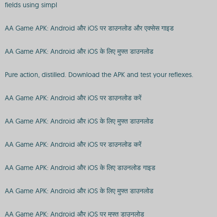
fields using simpl
AA Game APK: Android और iOS पर डाउनलोड और एक्सेस गाइड
AA Game APK: Android और iOS के लिए मुफ्त डाउनलोड
Pure action, distilled. Download the APK and test your reflexes.
AA Game APK: Android और iOS पर डाउनलोड करें
AA Game APK: Android और iOS के लिए मुफ्त डाउनलोड
AA Game APK: Android और iOS पर डाउनलोड करें
AA Game APK: Android और iOS के लिए डाउनलोड गाइड
AA Game APK: Android और iOS के लिए मुफ्त डाउनलोड
AA Game APK: Android और iOS पर मुफ्त डाउनलोड