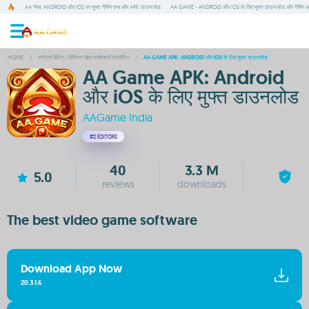
AA गेम्स: ANDROID और IOS पर मुफ्त गेमिंग एप्स और APK डाउनलोड
AA GAME - ANDROID और IOS के लिए मुफ्त डाउनलोड और गेमिंग 
HOME
/
स्पोर्ट्स बेटिंग - विभिन्न खेल आयोजनों पर बेटिंग
/
AA GAME APK: ANDROID और IOS के लिए मुफ्त डाउनलोड
AA Game APK: Android
और iOS के लिए मुफ्त डाउनलोड
AAGame India
#2
EDITORS
40
3.3 M
5.0
reviews
downloads
The best video game software
Download App Now
20.3.1.6