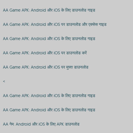
AA Game APK: Android और iOS के लिए डाउनलोड गाइड
AA Game APK: Android और iOS पर डाउनलोड और एक्सेस गाइड
AA Game APK: Android और iOS के लिए डाउनलोड गाइड
AA Game APK: Android और iOS पर डाउनलोड करें
AA Game APK: Android और iOS पर मुफ्त डाउनलोड
<
AA Game APK: Android और iOS के लिए डाउनलोड गाइड
AA Game APK: Android और iOS के लिए डाउनलोड गाइड
AA गेम: Android और iOS के लिए APK डाउनलोड