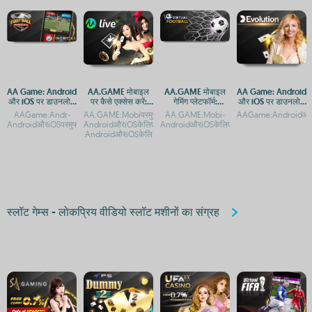
AA Game: Android
AA.GAME मोबाइल
AA.GAME मोबाइल
AA Game: Android
और iOS पर डाउनलोड
पर कैसे एक्सेस करें:
गेमिंग प्लेटफॉर्म:
और iOS पर डाउनलोड
और प्ले करें
Android और iOS
Android और iOS पर
करने का तरीका
AAGame:Andr-
AA.GAME:Mobiपरमुफ्तमेंडाउनलोडकरें-
AA.GAME:Mobi-
AAGame:AndroidऔरiO
गाइड
एक्सेस गाइड
AndroidऔरiOSपरमुफ्तगेमिंगऐपAAGame:AndroidऔरiOSपरडाउनलोडऔरएक्सेसगाइडAAGame
AndroidऔरiOSकेलिएऐपएक्सेसAA.GAME:Mobi-
AndroidऔरiOSकेलिएऐपडाउनलोडगाइडAA.GAMEम
AndroidऔरiOSकेलि
स्लॉट गेम्स - लोकप्रिय वीडियो स्लॉट मशीनों का संग्रह