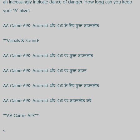
an increasingly intricate dance of danger. How long can you keep
your “A” alive?
AA Game APK: Android और iOS के लिए मुफ्त डाउनलोड
**Visuals & Sound:
AA Game APK: Android और iOS पर मुफ्त डाउनलोड
AA Game APK: Android और iOS पर मुफ्त डाउन
AA Game APK: Android और iOS के लिए मुफ्त डाउनलोड
AA Game APK: Android और iOS पर डाउनलोड करें
**AA Game: APK**
<