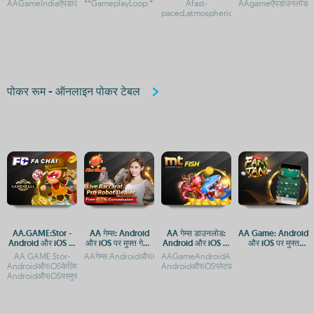
AAGameIndiaऐपडाउनलोड:AndroidऔरiOSप्लेटफ़ॉर्मपरएक्सेसAAGameIndiaऐपडाउनलोड:Andr
**GameplayLoop:**AAgameऐपडाउनलोड:AndroidऔरiOSप्लेटफ़ॉर्मपरगे
Afast-
AAgameऐपडाउनलोड:And
डाउनलोड व एक्सेस
अनुभव
डाउनलोड व एक्सेस
paced,atmosphericblendofprecisionpla
गाइड
गाइड
पोकर रूम - ऑनलाइन पोकर टेबल
AA.GAME:Stor -
AA गेम्स: Android
AA गेम्स डाउनलोड:
AA Game: Android
Android और iOS पर
और iOS पर मुफ्त गेमिंग
Android और iOS पर
और iOS पर मुफ्त
मुफ्त गेम्स डाउनलोड
का आनंद
मुफ्त गेमिंग एप्स
डाउनलोड और एक्सेस
AA.GAME:Stor-
AAगेम्स:AndroidऔरiOSपरमुफ्तगेमिंगएप्सAAगेम्सएंड्रॉइडऔरiOSपरमुफ्तमेंड
AAGameAndroidAPKडाउनलोडऔरiOSऐपएक्स
करें
गाइड
AndroidऔरiOSकेलिएमुफ्तगेमडाउनलोडAA.GAME:Stor-
AndroidऔरiOSप्लेटफ़ॉरAAगेम्स:And
AndroidऔरiOSपरमुफ्तगेम्सडाउनलो