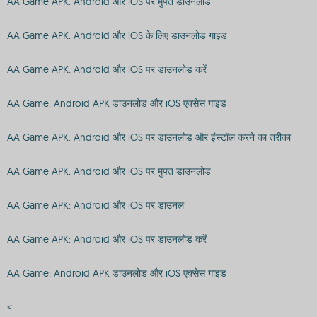
AA Game APK: Android और iOS पर मुफ्त डाउनलोड
AA Game APK: Android और iOS के लिए डाउनलोड गाइड
AA Game APK: Android और iOS पर डाउनलोड करें
AA Game: Android APK डाउनलोड और iOS एक्सेस गाइड
AA Game APK: Android और iOS पर डाउनलोड और इंस्टॉल करने का तरीका
AA Game APK: Android और iOS पर मुफ्त डाउनलोड
AA Game APK: Android और iOS पर डाउनल
AA Game APK: Android और iOS पर डाउनलोड करें
AA Game: Android APK डाउनलोड और iOS एक्सेस गाइड
<