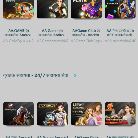
AA.GAME ऐप
AA Game एप्प
AAGame Club ऐप
AA गेम्स एंड्रॉइड पर:
डाउनलोड: Android
डाउनलोड: Android
डाउनलोड - Android
APK डाउनलोड और
और iOS प्लेटफ़ॉर्म पर
और iOS पर मुफ्त गेमिंग
और iOS प्लेटफ़ॉर्म पर
गेमिंग एक्सेस
AA.GAMEऐपडाउनलोड:AndroidऔरiOSप्लेटफ़ॉर्मपरगेमिंगएक्सेसAA.GAMEपरGenshinImpact
AAGameAndroidऔरiOSकेलिएमुफ्तडाउनलोडAAGame:AndroidऔरiOS
AAGameClubApp:AndroidऔरiOSपरडाउनलोड
AAगेम्सAndroidऔरiOS
गेमिंग एक्सेस
एक्सेस
ग्राहक सहायता - 24/7 सहायता सेवा
AA गेम्स: Android
AA Game: Android
AAGame Club:
AA गेम्स एंड्रॉइड और