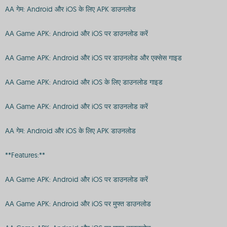
AA गेम: Android और iOS के लिए APK डाउनलोड
AA Game APK: Android और iOS पर डाउनलोड करें
AA Game APK: Android और iOS पर डाउनलोड और एक्सेस गाइड
AA Game APK: Android और iOS के लिए डाउनलोड गाइड
AA Game APK: Android और iOS पर डाउनलोड करें
AA गेम: Android और iOS के लिए APK डाउनलोड
**Features:**
AA Game APK: Android और iOS पर डाउनलोड करें
AA Game APK: Android और iOS पर मुफ्त डाउनलोड