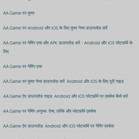
AA.Game पर मुफ्त
AA.Game पर Android और iOS के लिए मुफ्त गेम्स डाउनलोड करें
AA.Game पर गेमिंग एप्स और APK डाउनलोड करें - Android और iOS प्लेटफ़ॉर्म के
लिए
AA.Game पर गेमिंग एप्स
AA.Game पर मुफ्त गेम्स डाउनलोड करें: Android और iOS के लिए पूरी गाइड
AA.Game ऐप डाउनलोड गाइड: Android और iOS प्लेटफ़ॉर्म पर एक्सेस कैसे करें
AA.Game पर गेमिंग अनुभव: ऐप्स, एपीके और प्लेटफ़ॉर्म एक्सेस
AA.Game ऐप डाउनलोड: Android और iOS प्लेटफॉर्म पर गेमिंग एक्सेस