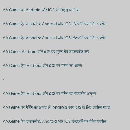
AA.Game पर Android और iOS के लिए मुफ्त गेम्स
AA.Game ऐप डाउनलोड: Android और iOS प्लेटफ़ॉर्म पर गेमिंग एक्सेस
AA.Game ऐप डाउनलोड: Android और iOS प्लेटफ़ॉर्म पर गेमिंग एक्सेस
AA.Game: Android और iOS पर मुफ्त गेम डाउनलोड करें
AA.Game ऐप: Android और iOS पर गेमिंग का आनंद
<
AA.Game ऐप: Android और iOS पर गेमिंग का बेहतरीन अनुभव
AA.Game पर गेमिंग का आनंद लें: Android और iOS के लिए एक्सेस गाइड
AA.Game ऐप डाउनलोड: Android और iOS प्लेटफ़ॉर्म पर गेमिंग एक्सेस