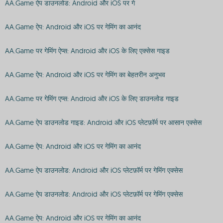
AA.Game ऐप डाउनलोड: Android और iOS पर गे
AA.Game ऐप: Android और iOS पर गेमिंग का आनंद
AA.Game पर गेमिंग ऐप्स: Android और iOS के लिए एक्सेस गाइड
AA.Game ऐप: Android और iOS पर गेमिंग का बेहतरीन अनुभव
AA.Game पर गेमिंग एप्स: Android और iOS के लिए डाउनलोड गाइड
AA.Game ऐप डाउनलोड गाइड: Android और iOS प्लेटफ़ॉर्म पर आसान एक्सेस
AA.Game ऐप: Android और iOS पर गेमिंग का आनंद
AA.Game ऐप डाउनलोड: Android और iOS प्लेटफ़ॉर्म पर गेमिंग एक्सेस
AA.Game ऐप डाउनलोड: Android और iOS प्लेटफ़ॉर्म पर गेमिंग एक्सेस
AA.Game ऐप: Android और iOS पर गेमिंग का आनंद