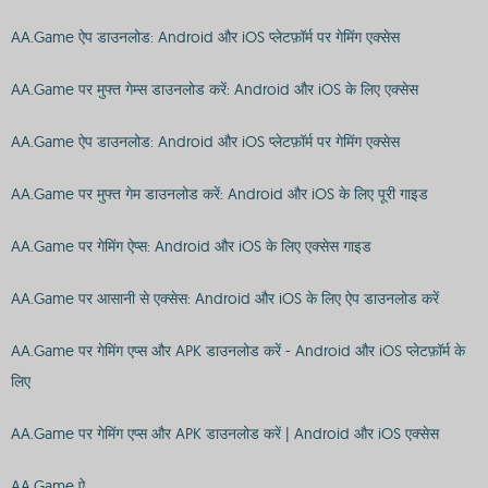
AA.Game ऐप डाउनलोड: Android और iOS प्लेटफ़ॉर्म पर गेमिंग एक्सेस
AA.Game पर मुफ्त गेम्स डाउनलोड करें: Android और iOS के लिए एक्सेस
AA.Game ऐप डाउनलोड: Android और iOS प्लेटफ़ॉर्म पर गेमिंग एक्सेस
AA.Game पर मुफ्त गेम डाउनलोड करें: Android और iOS के लिए पूरी गाइड
AA.Game पर गेमिंग ऐप्स: Android और iOS के लिए एक्सेस गाइड
AA.Game पर आसानी से एक्सेस: Android और iOS के लिए ऐप डाउनलोड करें
AA.Game पर गेमिंग एप्स और APK डाउनलोड करें - Android और iOS प्लेटफ़ॉर्म के
लिए
AA.Game पर गेमिंग एप्स और APK डाउनलोड करें | Android और iOS एक्सेस
AA.Game ऐ