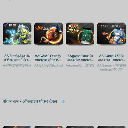
AA गेम्स एंड्रॉइड और
AAGAME Offic ऐप:
AAgame Offic ऐप
AA Game 777 ऐप
iOS पर मुफ्त में खेलने
Android और iOS पर
डाउनलोड: Android
डाउनलोड - Android
के लिए डाउनलोड करें
मुफ्त डाउनलोड
और iOS प्लेटफ़ॉर्म पर
और iOS प्लेटफ़ॉर्म पर
AAगेम्सडाउनलोडकरें:AndroidऔरiOSकेलिएमुफ्तगेमिंगऐपAAGameकैसेडाउनलोडकरें:Androidऔर
AAGAMEOffic:AndroidऔरiOSकेलिएऐपडाउनलोडकरेंAAGAMEOfficऐपडा
AAgameOfficऐपडाउनलोड:AndroidऔरiOSप्लेटफ
AAGame777ऐपडाउनलोड:
गेमिंग एक्सेस
एक्सेस
AndroidऔरiOSप
पोकर रूम - ऑनलाइन पोकर टेबल