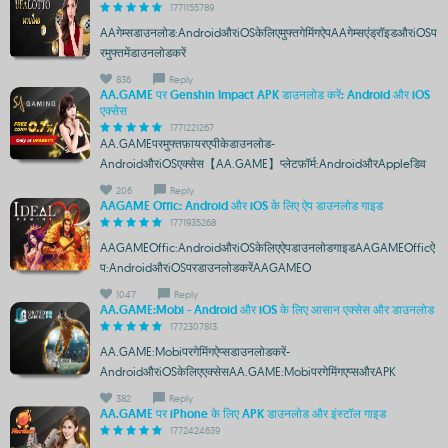
1771155789
AAगेम्सडाउनलोड:AndroidऔरiOSकेलिएमुफ्तगेमिंगऐपAAगेम्सएंड्रॉइडऔरiOSप
रमुफ्तमेंडाउनलोडकरें
836
Reply
AA.GAME पर Genshin Impact APK डाउनलोड करें: Android और iOS
एक्सेस
1771221267
AA.GAMEपरमुफ्तफ़ायरएपीकेडाउनलोड-
AndroidऔरiOSएक्सेस【AA.GAME】प्लेटफ़ॉर्म:AndroidऔरAppleडिव
206
Reply
AAGAME Offic: Android और iOS के लिए ऐप डाउनलोड गाइड
1771935268
AAGAMEOffic:AndroidऔरiOSकेलिएऐपडाउनलोडगाइडAAGAMEOfficऐ
प:AndroidऔरiOSपरडाउनलोडकरेंAAGAMEO
1047
Reply
AA.GAME:Mobi - Android और iOS के लिए आसान एक्सेस और डाउनलोड
1772307813
AA.GAME:Mobiपरगेमिंगऐप्सडाउनलोडकरें-
AndroidऔरiOSकेलिएएक्सेसAA.GAME:Mobiपरगेमिंगएप्सऔरAPK
382
Reply
AA.GAME पर iPhone के लिए APK डाउनलोड और इंस्टॉल गाइड
1772424639