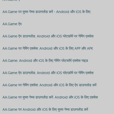
AA.Game पर मुफ्त गेम्स डाउनलोड करें - Android और iOS के लिए
AA.Game ऐप
AA.Game ऐप डाउनलोड: Android और iOS प्लेटफ़ॉर्म पर गेमिंग एक्सेस
AA.Game पर गेमिंग एक्सेस: Android और iOS के लिए APP और APK
AA.Game: Android और iOS के लिए गेमिंग प्लेटफॉर्म एक्सेस गाइड
AA.Game ऐप डाउनलोड: Android और iOS प्लेटफ़ॉर्म पर गेमिंग एक्सेस
AA.Game पर गेमिंग एक्सेस: Android और iOS के लिए ऐप डाउनलोड करें
AA.Game पर मुफ्त गेम्स डाउनलोड करें: Android और iOS के लिए एक्सेस
AA.Game पर Android और iOS के लिए मुफ्त गेम्स डाउनलोड करें