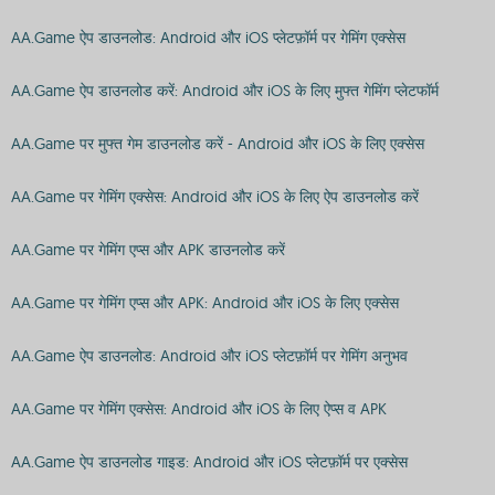
AA.Game ऐप डाउनलोड: Android और iOS प्लेटफ़ॉर्म पर गेमिंग एक्सेस
AA.Game ऐप डाउनलोड करें: Android और iOS के लिए मुफ्त गेमिंग प्लेटफॉर्म
AA.Game पर मुफ्त गेम डाउनलोड करें - Android और iOS के लिए एक्सेस
AA.Game पर गेमिंग एक्सेस: Android और iOS के लिए ऐप डाउनलोड करें
AA.Game पर गेमिंग एप्स और APK डाउनलोड करें
AA.Game पर गेमिंग एप्स और APK: Android और iOS के लिए एक्सेस
AA.Game ऐप डाउनलोड: Android और iOS प्लेटफ़ॉर्म पर गेमिंग अनुभव
AA.Game पर गेमिंग एक्सेस: Android और iOS के लिए ऐप्स व APK
AA.Game ऐप डाउनलोड गाइड: Android और iOS प्लेटफ़ॉर्म पर एक्सेस