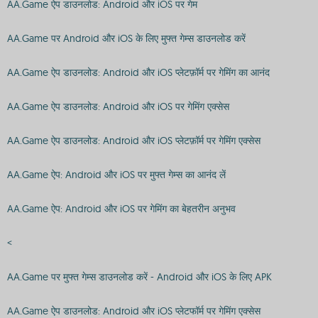
AA.Game ऐप डाउनलोड: Android और iOS पर गेम
AA.Game पर Android और iOS के लिए मुफ्त गेम्स डाउनलोड करें
AA.Game ऐप डाउनलोड: Android और iOS प्लेटफ़ॉर्म पर गेमिंग का आनंद
AA.Game ऐप डाउनलोड: Android और iOS पर गेमिंग एक्सेस
AA.Game ऐप डाउनलोड: Android और iOS प्लेटफ़ॉर्म पर गेमिंग एक्सेस
AA.Game ऐप: Android और iOS पर मुफ्त गेम्स का आनंद लें
AA.Game ऐप: Android और iOS पर गेमिंग का बेहतरीन अनुभव
<
AA.Game पर मुफ्त गेम्स डाउनलोड करें - Android और iOS के लिए APK
AA.Game ऐप डाउनलोड: Android और iOS प्लेटफॉर्म पर गेमिंग एक्सेस