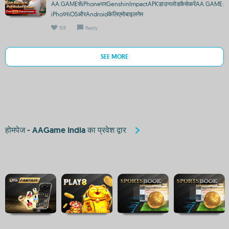
AA.GAMEसेiPhoneपरGenshinImpactAPKडाउनलोडकैसेकरेंAA.GAME:
iPhoपरiOSऔरAndroidकेलिएमोबाइलगेम
515
Reply
SEE MORE
होमपेज - AAGame India का प्रवेश द्वार