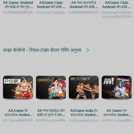
AA Game: Android
AAGame Club:
AA गेम्स डाउनलोड:
AAGame Club:
और iOS के लिए मुफ्त
Android और iOS के
Android और iOS के
Android और iOS पर
डाउनलोड और गेमप्ले
लिए ऐप डाउनलोड गाइड
लिए मुफ्त गेमिंग ऐप
मुफ्त गेमिंग ऐप
AAगेम्सएंड्रॉइडऔरiOSपरमुफ्तमेंखेलनेकेलिएडाउनलोडकरेंAAगेम्सएंड्रॉइडऔरiOSपरमुफ्तमेंडाउनलोड
AAGameClubApp:AndroidऔरiOSप्लेटफ़ॉर्मपरडाउनलोडऔरएक्सेसग
AAगेम्सएंड्रॉइडऔरiOSपरमुफ्तमेंडाउनलोडकरेंAAगे
AAGameClubऐपडाउन
गाइड
AndroidऔरiOSप्लेटफ
लाइव कैसीनो - रियल-टाइम डीलर गेमिंग अनुभव
AA.Game ऐप
AA गेम्स एंड्रॉइड और
AAGame India ऐप
AA Game एप्प
डाउनलोड: Android
iOS पर मुफ्त में खेलने
डाउनलोड: Android
डाउनलोड: Android
और iOS प्लेटफ़ॉर्म पर
के लिए डाउनलोड करें
और iOS प्लेटफॉर्म पर
और iOS पर मुफ्त गेमिंग
AA.Gameऐपडाउनलोडकरें:AndroidऔरiOSकेलिएगेमिंगप्लेटफ़ॉर्मAA.Gameपरमुफ्AA.Gameऐपडा
AAगेम्स:AndroidऔरiOSपरमुफ्तगेमिंगऐप्सAAगेम्स:AndroidऔरiOSपरमुफ्त
AAGameIndia:AndroidऔरiOSपरऐपडाउनलोडकरे
AAगेम्स:AndroidऔरiOS
गेमिंग एक्सेस
एक्सेस