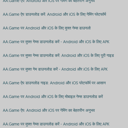
AA.Game ऐप: Android और iOS पर गेमिंग का बेहतरीन अनुभव
AA.Game ऐप डाउनलोड करें: Android और iOS के लिए गेमिंग प्लेटफॉर्म
AA.Game पर Android और iOS के लिए मुफ्त गेम्स डाउनलो
AA.Game पर मुफ्त गेम्स डाउनलोड करें - Android और iOS के लिए APK
AA.Game पर मुफ्त गेम्स डाउनलोड करें: Android और iOS के लिए पूरी गाइड
AA.Game पर मुफ्त गेम डाउनलोड करें - Android और iOS के लिए APK
AA.Game ऐप डाउनलोड गाइड: Android और iOS प्लेटफॉर्म पर आसान
AA.Game पर Android और iOS के लिए मोबाइल गेम्स डाउनलोड करें
AA.Game ऐप: Android और iOS पर गेमिंग का बेहतरीन अनुभव
AA.Game पर मुफ्त गेम्स डाउनलोड करें - Android और iOS के लिए APK