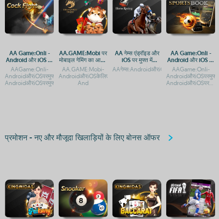
AA Game:Onli -
AA.GAME:Mobi पर
AA गेम्स एंड्रॉइड और
AA Game:Onli -
Android और iOS पर
मोबाइल गेमिंग का आनंद
iOS पर मुफ्त में
Android और iOS पर
मुफ्त डाउनलोड
लें - Android और
डाउनलोड करें
मुफ्त डाउनलोड
AAGame:Onli-
AA.GAME:Mobi-
AAगेम्स:AndroidऔरiOSकेलिएमुफ्तगेमिंगऐप्
AAGame:Onli-
iOS के लिए एक्सेस
AndroidऔरiOSपरमुफ्तगेमिंगऐपAAGame:Onli-
AndroidऔरiOSकेलिएआसानएक्सेसऔरडाउनलोडAA.GAME:Mobiपरगेमिंगऐप
AndroidऔरiOSपरमुफ्त
AndroidऔरiOSपरमुफ्तगेमिंगएपAAGame:Onl
And
AndroidऔरiOSपरमुफ्तग
dre
प्रमोशन - नए और मौजूदा खिलाड़ियों के लिए बोनस ऑफर