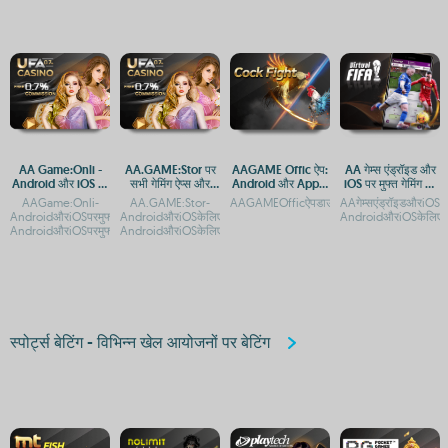
AA Game:Onli -
AA.GAME:Stor पर
AAGAME Offic ऐप:
AA गेम्स एंड्रॉइड और
Android और iOS पर
सभी गेमिंग ऐप्स और
Android और Apple
iOS पर मुफ्त गेमिंग का
मुफ्त डाउनलोड
APK फ़ाइलें
डाउनलोड गाइड
आनंद लें
AAGame:Onli-
AA.GAME:Stor-
AAGAMEOfficऐपडाउनलोड:AndroidऔरiOSप्ले
AAगेम्सएंड्रॉइडऔरiOS
AndroidऔरiOSपरमुफ्तडाउनलोडAAGame:Onli-
AndroidऔरiOSकेलिएमुफ्तऐपडाउनलोडAA.GAME:Stor-
AndroidऔरiOSकेलिएमुफ
AndroidऔरiOSपरमुफ्तगेमिंगएपAAGame:Onli
AndroidऔरiOSकेलिएमुफ्तऐपडाउनलोड
स्पोर्ट्स बेटिंग - विभिन्न खेल आयोजनों पर बेटिंग