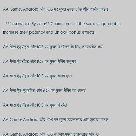
AA Game: Android और iOS पर मुफ्त डाउनलोड और एक्सेस गाइड
- **Resonance System:** Chain cards of the same alignment to
increase their potency and unlock bonus effects.
AA गेम्स एंड्रॉइड और iOS पर मुफ्त में खेलने के लिए डाउनलोड करें
AA गेम्स एंड्रॉइड और iOS पर मुफ्त गेमिंग अनुभव
AA गेम्स एंड्रॉइड और iOS पर मुफ्त गेमिंग एप्स
AA गेम्स ऐप: एंड्रॉइड और iOS पर मुफ्त गेमिंग का आनंद
AA गेम्स एंड्रॉइड और iOS पर मुफ्त में खेलें
AA Game: Android और iOS पर मुफ्त डाउनलोड और एक्सेस गाइड
AA Game: Android और iOS के लिए मुफ्त डाउनलोड और प्ले