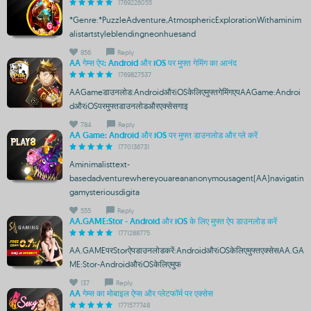
1769226055
*Genre:*PuzzleAdventure,AtmosphericExplorationWithaminim
alistartstyleblendingneonhuesand
856
Reply
AA गेम्स ऐप: Android और iOS पर मुफ्त गेमिंग का आनंद
1769827537
AAGameडाउनलोड:AndroidऔरiOSकेलिएमुफ्तगेमिंगएपAAGame:Androi
dऔरiOSपरमुफ्तडाउनलोडऔरएक्सेसगाइ
784
Reply
AA Game: Android और iOS पर मुफ्त डाउनलोड और प्ले करें
1770136731
Aminimalisttext-
basedadventurewhereyouareananonymousagent(AA)navigatin
gamysteriousdigita
555
Reply
AA.GAME:Stor - Android और iOS के लिए मुफ्त ऐप डाउनलोड करें
1771288775
AA.GAMEपरStorऐपडाउनलोडकरें:AndroidऔरiOSकेलिएमुफ्तएक्सेसAA.GA
ME:Stor-AndroidऔरiOSकेलिएमुफ
137
Reply
AA गेम्स का मोबाइल ऐप्स और प्लेटफॉर्म पर एक्सेस
1771577748