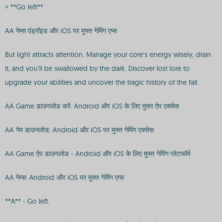
> **Go left**
AA गेम्स एंड्रॉइड और iOS पर मुफ्त गेमिंग एप्स
But light attracts attention. Manage your core’s energy wisely; drain
it, and you’ll be swallowed by the dark. Discover lost lore to
upgrade your abilities and uncover the tragic history of the fall.
AA Game डाउनलोड करें: Android और iOS के लिए मुफ्त ऐप एक्सेस
AA गेम डाउनलोड: Android और iOS पर मुफ्त गेमिंग एक्सेस
AA Game ऐप डाउनलोड - Android और iOS के लिए मुफ्त गेमिंग प्लेटफॉर्म
AA गेम्स: Android और iOS पर मुफ्त गेमिंग एप्स
**A** - Go left.