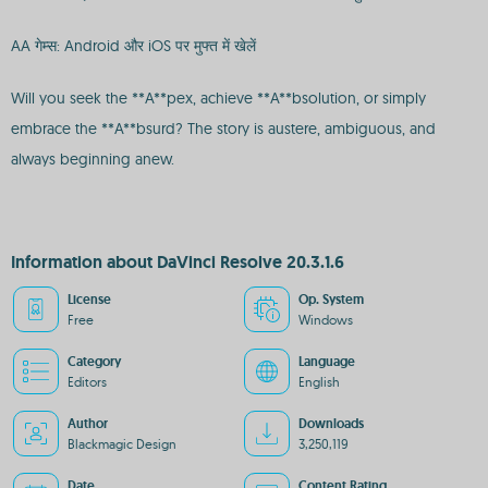
AA गेम्स: Android और iOS पर मुफ्त में खेलें
Will you seek the **A**pex, achieve **A**bsolution, or simply
embrace the **A**bsurd? The story is austere, ambiguous, and
always beginning anew.
Information about DaVinci Resolve 20.3.1.6
License
Op. System
Free
Windows
Category
Language
Editors
English
Author
Downloads
Blackmagic Design
3,250,119
Date
Content Rating