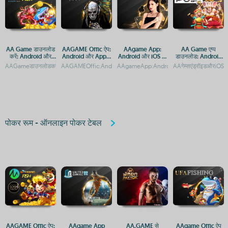
AA Game डाउनलोड
AAGAME Offic ऐप:
AAgame App:
AA Game एप्प
करें: Android और
Android और Apple
Android और iOS पर
डाउनलोड: Android
iOS के लिए मुफ्त गेमिंग
पर डाउनलोड करें
मुफ्त गेम डाउनलोड करें
और iOS पर मुफ्त गेमिंग
AAGameडाउनलोडकरें:AndroidऔरiOSकेलिएमुफ्तगेमिंगऐपAAGame:AndroidऔरiOSकेलिएमुफ्त
AAGAMEOffic:AndroidऔरiOSकेलिएऐपडाउनलोडगाइडAAGAMEOffic
AAgameApp:AndroidऔरiOSकेलिएगेमिंगप्लेटफ़
AAगेम्सएंड्रॉइडऔरiOSप
एप
पोकर रूम - ऑनलाइन पोकर टेबल
AAGAME Offic ऐप:
AAgame App
AA.GAME से
AAgame Offic ऐप