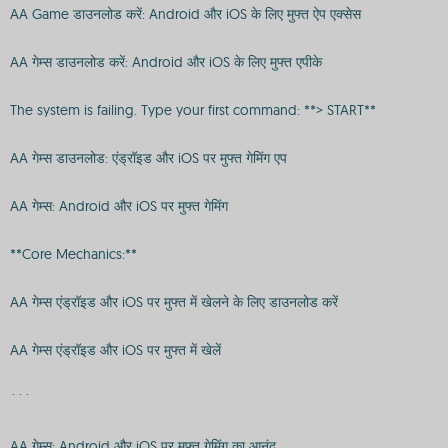
AA Game डाउनलोड करें: Android और iOS के लिए मुफ्त ऐप एक्सेस
AA गेम्स डाउनलोड करें: Android और iOS के लिए मुफ्त एपीके
The system is failing. Type your first command: **> START**
AA गेम्स डाउनलोड: एंड्रॉइड और iOS पर मुफ्त गेमिंग एप
AA गेम्स: Android और iOS पर मुफ्त गेमिंग
**Core Mechanics:**
AA गेम्स एंड्रॉइड और iOS पर मुफ्त में खेलने के लिए डाउनलोड करें
AA गेम्स एंड्रॉइड और iOS पर मुफ्त में खेलें
```
AA गेम्स: Android और iOS पर मुफ्त गेमिंग का आनंद