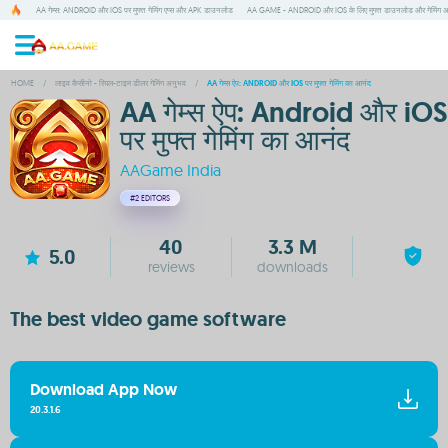
AA गेम्स: ANDROID और IOS पर मुफ्त गेमिंग एप्स और APK डाउनलोड
AA GAME - ANDROID और IOS के लिए मुफ्त डाउनलोड और गेमिंग 
HOME
/
लाइव कैसीनो - रियल-टाइम डीलर गेमिंग अनुभव
/
AA गेम्स ऐप: ANDROID और IOS पर मुफ्त गेमिंग का आनंद
AA गेम्स ऐप: Android और iOS
पर मुफ्त गेमिंग का आनंद
AAGame India
#2
EDITORS
40
3.3 M
5.0
reviews
downloads
The best video game software
Download App Now
20.3.1.6