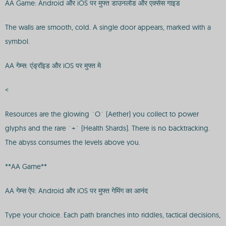
AA Game: Android और iOS पर मुफ्त डाउनलोड और एक्सेस गाइड
The walls are smooth, cold. A single door appears, marked with a
symbol.
AA गेम्स: एंड्रॉइड और iOS पर मुफ्त मे
<
Resources are the glowing `O` (Aether) you collect to power
glyphs and the rare `+` (Health Shards). There is no backtracking.
The abyss consumes the levels above you.
**AA Game**
AA गेम्स ऐप: Android और iOS पर मुफ्त गेमिंग का आनंद
Type your choice. Each path branches into riddles, tactical decisions,