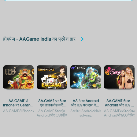
होमपेज - AAGame India का प्रवेश द्वार
AA.GAME से
AA.GAME पर Stor
AA गेम्स: Android
AA.GAME:Stor -
iPhone पर Genshin
ऐप डाउनलोड करें:
और iOS पर मुफ्त गेमिंग
Android और iOS के
Impact डाउनलोड और
Android और iOS के
एप्स
लिए मुफ्त गेम डाउनलोड
AA.GAMEसेiPhoneपरGenshinImpactAPKडाउनलोडऔरइंस्टॉलगाइडAA.GAMEसेiPhoneपरG
AA.GAME:Storऐप-
AAगेम्स:AndroidऔरiOSपरमुफ्तगेमिंगकाअनु
AA.GAMEपरStorऐपडाउ
अपडेट कैसे करें
लिए गाइड
एप
AndroidऔरiOSकेलिएडाउनलोडऔरएक्सेसगाइड***StrongholdManage
solving.
AndroidऔरiOSकेलिएआ