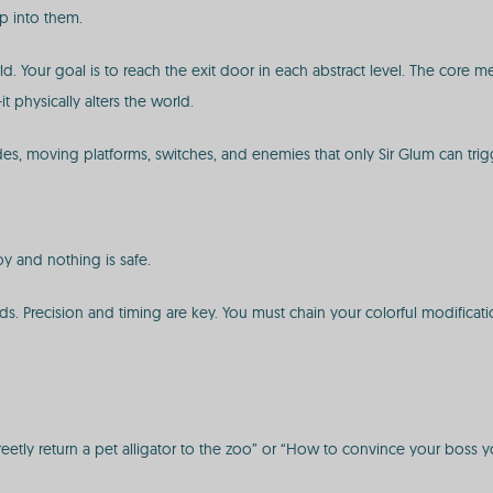
p into them.
rld. Your goal is to reach the exit door in each abstract level. The core 
t physically alters the world.
des, moving platforms, switches, and enemies that only Sir Glum can trig
y and nothing is safe.
nds. Precision and timing are key. You must chain your colorful modificat
reetly return a pet alligator to the zoo” or “How to convince your boss y