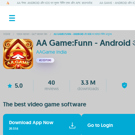
AA गेम्स: ANDROID और IOS पर मुफ्त गेमिंग एप्स और APK डाउनलोड
AA GAME - ANDROID और IOS क
HOME
/
ग्राहक सहायता - 24/7 सहायता सेवा
/
AA GAME:FUNN - ANDROID और IOS पर मज़ेदार गेमिंग अनुभव
AA Game:Funn - Android और 
AAGame India
#2
EDITORS
40
3.3 M
5.0
reviews
downloads
The best video game software
Download App Now
Go to Login
20.3.1.6