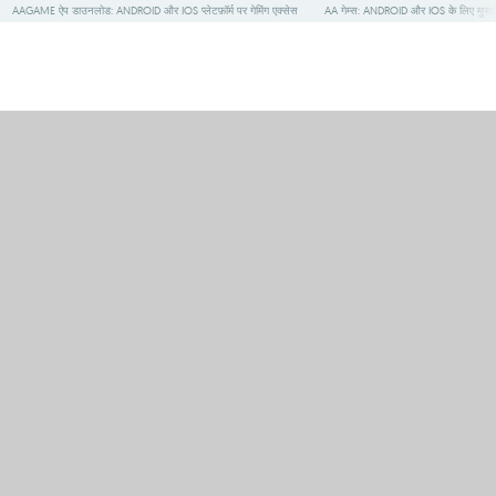
AAGAME ऐप डाउनलोड: ANDROID और IOS प्लेटफ़ॉर्म पर गेमिंग एक्सेस
AA गेम्स: ANDROID और IOS के लिए मुफ्त ग