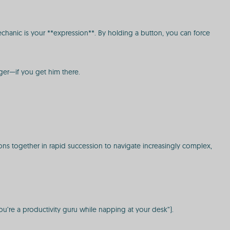
mechanic is your **expression**. By holding a button, you can force
ger—if you get him there.
ions together in rapid succession to navigate increasingly complex,
ou’re a productivity guru while napping at your desk”).