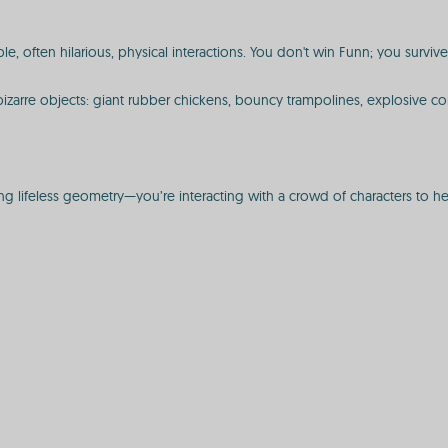
ften hilarious, physical interactions. You don't win Funn; you survive it,
 bizarre objects: giant rubber chickens, bouncy trampolines, explosive co
ating lifeless geometry—you’re interacting with a crowd of characters to he