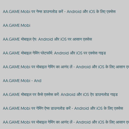
AA.GAME:Mobi पर गेम्स डाउनलोड करें - Android और iOS के लिए एक्सेस
AA.GAME:Mobi
AA.GAME मोबाइल ऐप: Android और iOS पर आसान एक्सेस
AA.GAME मोबाइल गेमिंग प्लेटफॉर्म: Android और iOS पर एक्सेस गाइड
AA.GAME:Mobi पर मोबाइल गेमिंग का आनंद लें - Android और iOS के लिए आसान एक
AA.GAME:Mobi - And
AA.GAME मोबाइल पर कैसे एक्सेस करें: Android और iOS ऐप डाउनलोड गाइड
AA.GAME:Mobi पर गेमिंग ऐप्स डाउनलोड करें - Android और iOS के लिए एक्सेस
AA.GAME:Mobi पर मोबाइल गेमिंग का आनंद लें - Android और iOS के लिए आसान एक