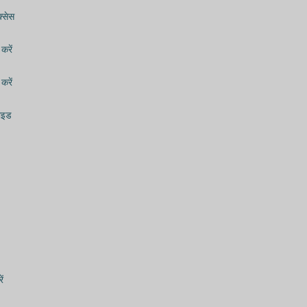
्सेस
रें
रें
ाइड
ं