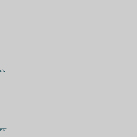
्सेस
्सेस