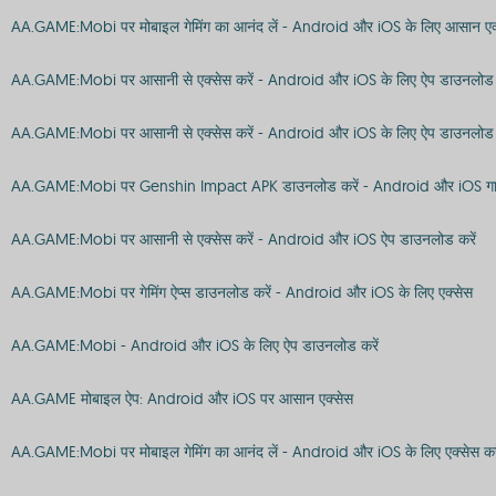
AA.GAME:Mobi पर मोबाइल गेमिंग का आनंद लें - Android और iOS के लिए आसान एक
AA.GAME:Mobi पर आसानी से एक्सेस करें - Android और iOS के लिए ऐप डाउनलोड क
AA.GAME:Mobi पर आसानी से एक्सेस करें - Android और iOS के लिए ऐप डाउनलोड क
AA.GAME:Mobi पर Genshin Impact APK डाउनलोड करें - Android और iOS ग
AA.GAME:Mobi पर आसानी से एक्सेस करें - Android और iOS ऐप डाउनलोड करें
AA.GAME:Mobi पर गेमिंग ऐप्स डाउनलोड करें - Android और iOS के लिए एक्सेस
AA.GAME:Mobi - Android और iOS के लिए ऐप डाउनलोड करें
AA.GAME मोबाइल ऐप: Android और iOS पर आसान एक्सेस
AA.GAME:Mobi पर मोबाइल गेमिंग का आनंद लें - Android और iOS के लिए एक्सेस करे