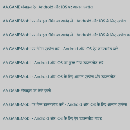
AA.GAME मोबाइल ऐप: Android और iOS पर आसान एक्सेस
AA.GAME:Mobi पर मोबाइल गेमिंग का आनंद लें - Android और iOS के लिए एक्सेस
AA.GAME:Mobi पर मोबाइल गेमिंग का आनंद लें - Android और iOS के लिए एक्सेस करे
AA.GAME:Mobi पर गेमिंग एक्सेस करें - Android और iOS ऐप डाउनलोड करें
AA.GAME:Mobi - Android और iOS पर मुफ्त गेम्स डाउनलोड करें
AA.GAME:Mobi - Android और iOS के लिए आसान एक्सेस और डाउनलोड
AA.GAME मोबाइल पर कैसे एक्से
AA.GAME:Mobi पर गेम्स डाउनलोड करें - Android और iOS के लिए आसान एक्सेस
AA.GAME:Mobi - Android और iOS के लिए ऐप डाउनलोड गाइड