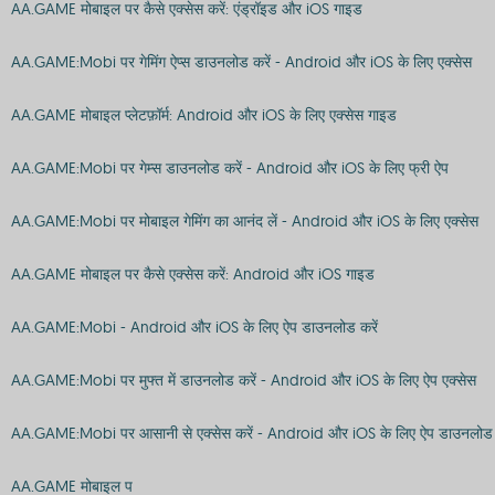
AA.GAME मोबाइल पर कैसे एक्सेस करें: एंड्रॉइड और iOS गाइड
AA.GAME:Mobi पर गेमिंग ऐप्स डाउनलोड करें - Android और iOS के लिए एक्सेस
AA.GAME मोबाइल प्लेटफ़ॉर्म: Android और iOS के लिए एक्सेस गाइड
AA.GAME:Mobi पर गेम्स डाउनलोड करें - Android और iOS के लिए फ्री ऐप
AA.GAME:Mobi पर मोबाइल गेमिंग का आनंद लें - Android और iOS के लिए एक्सेस
AA.GAME मोबाइल पर कैसे एक्सेस करें: Android और iOS गाइड
AA.GAME:Mobi - Android और iOS के लिए ऐप डाउनलोड करें
AA.GAME:Mobi पर मुफ्त में डाउनलोड करें - Android और iOS के लिए ऐप एक्सेस
AA.GAME:Mobi पर आसानी से एक्सेस करें - Android और iOS के लिए ऐप डाउनलोड क
AA.GAME मोबाइल प