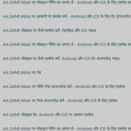
AA.GAME:Mobi पर मोबाइल गेमिंग का आनंद लें - Android और iOS के लिए एक्सेस करे
AA.GAME:Mobi पर आसानी से एक्सेस करें - Android और iOS के लिए ऐप डाउनलोड क
AA.GAME मोबाइल पर कैसे एक्सेस करें: एंड्रॉइड और iOS गाइड
AA.GAME:Mobi पर मोबाइल गेमिंग का आनंद लें - Android और iOS के लिए एक्सेस करे
AA.GAME मोबाइल पर कैसे एक्सेस करें: Android और iOS ऐप डाउनलोड गाइड
AA.GAME:Mobi पर गेम
AA.GAME:Mobi पर गेमिंग ऐप्स डाउनलोड करें - Android और iOS के लिए एक्सेस
AA.GAME:Mobi पर गेम्स डाउनलोड करें - Android और iOS के लिए एक्सेस
AA.GAME मोबाइल ऐप: Android और iOS पर आसान एक्सेस
AA.GAME:Mobi पर मोबाइल गेमिंग का आनंद लें - Android और iOS के लिए एक्सेस करे