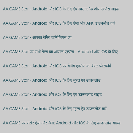
AA.GAME:Stor - Android और iOS के लिए ऐप डाउनलोड और एक्सेस गाइड
AA.GAME:Stor - Android और iOS के लिए ऐप्स और APK डाउनलोड करें
AA.GAME:Stor - आपका गेमिंग कॉम्पेनियन एप
AA.GAME:Stor पर सभी गेम्स का आसान एक्सेस - Android और iOS के लिए
AA.GAME:Stor - Android और iOS पर गेमिंग एक्सेस का बेस्ट प्लेटफॉर्म
AA.GAME:Stor - Android और iOS के लिए मुफ्त ऐप डाउनलोड
AA.GAME:Stor - Android और iOS के लिए ऐप डाउनलोड गाइड
AA.GAME:Stor - Android और iOS के लिए मुफ्त ऐप डाउनलोड करें
AA.GAME पर स्टोर ऐप्स और गेम्स: Android और iOS के लिए डाउनलोड गाइड