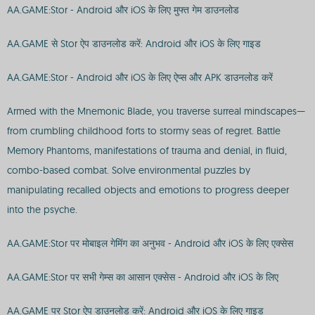
AA.GAME:Stor - Android और iOS के लिए मुफ्त गेम डाउनलोड
AA.GAME से Stor ऐप डाउनलोड करें: Android और iOS के लिए गाइड
AA.GAME:Stor - Android और iOS के लिए ऐप्स और APK डाउनलोड करें
Armed with the Mnemonic Blade, you traverse surreal mindscapes—
from crumbling childhood forts to stormy seas of regret. Battle
Memory Phantoms, manifestations of trauma and denial, in fluid,
combo-based combat. Solve environmental puzzles by
manipulating recalled objects and emotions to progress deeper
into the psyche.
AA.GAME:Stor पर मोबाइल गेमिंग का अनुभव - Android और iOS के लिए एक्सेस
AA.GAME:Stor पर सभी गेम्स का आसान एक्सेस - Android और iOS के लिए
AA.GAME पर Stor ऐप डाउनलोड करें: Android और iOS के लिए गाइड