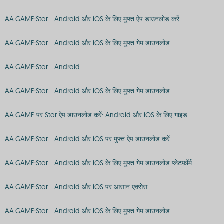
AA.GAME:Stor - Android और iOS के लिए मुफ्त ऐप डाउनलोड करें
AA.GAME:Stor - Android और iOS के लिए मुफ्त गेम डाउनलोड
AA.GAME:Stor - Android
AA.GAME:Stor - Android और iOS के लिए मुफ्त गेम डाउनलोड
AA.GAME पर Stor ऐप डाउनलोड करें: Android और iOS के लिए गाइड
AA.GAME:Stor - Android और iOS पर मुफ्त ऐप डाउनलोड करें
AA.GAME:Stor - Android और iOS के लिए मुफ्त गेम डाउनलोड प्लेटफ़ॉर्म
AA.GAME:Stor - Android और iOS पर आसान एक्सेस
AA.GAME:Stor - Android और iOS के लिए मुफ्त गेम डाउनलोड