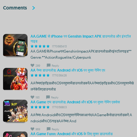
Comments
AA.GAME से iPhone पर Genshin Impact APK डाउनलोड और इंस्टॉल
गाइड
1770683413
AA.GAMEसेiPhoneपरGenshinImpactAPKडाउनलोडऔरइंस्टॉलगाइड**
Genre:**ActionRoguelite/Cyberpunk
289
Reply
AA गेम्स डाउनलोड: Android और iOS पर मुफ्त गेमिंग एप
1771036426
AAगेम्सएंड्रॉइडऔरiOSपरमुफ्तमेंडाउनलोडकरेंAAगेम्सएंड्रॉइडऔरiOSपरमुफ्तमेंखे
लनेकेलिएडाउनलोड
193
Reply
AA Game एप्प डाउनलोड: Android और iOS पर मुफ्त गेमिंग एक्सेस
1771056803
AAगेम्स:AndroidऔरiOSपरमुफ्तगेमिंगकाआनंदAAGameकैसेडाउनलोडकरें:A
ndroidऔरiOSगाइडAAगेम्स:And
969
Reply
AA Game Funn: Android और iOS के लिए मुफ्त डाउनलोड