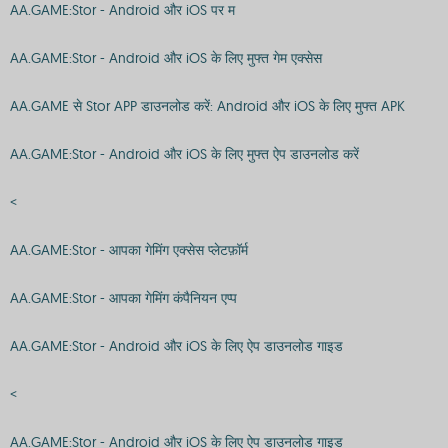
AA.GAME:Stor - Android और iOS पर म
AA.GAME:Stor - Android और iOS के लिए मुफ्त गेम एक्सेस
AA.GAME से Stor APP डाउनलोड करें: Android और iOS के लिए मुफ्त APK
AA.GAME:Stor - Android और iOS के लिए मुफ्त ऐप डाउनलोड करें
<
AA.GAME:Stor - आपका गेमिंग एक्सेस प्लेटफ़ॉर्म
AA.GAME:Stor - आपका गेमिंग कंपैनियन एप्प
AA.GAME:Stor - Android और iOS के लिए ऐप डाउनलोड गाइड
<
AA.GAME:Stor - Android और iOS के लिए ऐप डाउनलोड गाइड