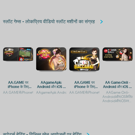
स्लॉट गेम्स - लोकप्रिय वीडियो स्लॉट मशीनों का संग्रह
AA.GAME पर
AAgameApk:
AA.GAME पर
AA Game:Onli -
iPhone के लिए
Android और iOS के
iPhone के लिए
Android और iOS पर
Android ऐप्स कैसे
लिए बेस्ट गेमिंग ऐप
Android ऐप्स कैसे
मुफ्त गेमिंग एप
AA.GAMEसेiPhoneपरGenshinImpactडाउनलोडकरनेकातरीकाAA.GAMEपरiPhoneकेलिएAndro
AAgameApk:AndroidऔरiOSकेलिएमुफ्तगेमडाउनलोडAAgameApk:And
AA.GAMEसेiPhoneपरGenshinImpactAPKडाउ
AAGame:Onli-
डाउनलोड करें
डाउनलोड करें
AndroidऔरiOSकेलिA
AndroidऔरiOSपरमुफ्त
Androi
स्पोर्ट्स बेटिंग - विभिन्न खेल आयोजनों पर बेटिंग