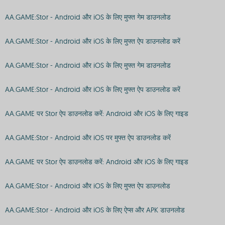
AA.GAME:Stor - Android और iOS के लिए मुफ्त गेम डाउनलोड
AA.GAME:Stor - Android और iOS के लिए मुफ्त ऐप डाउनलोड करें
AA.GAME:Stor - Android और iOS के लिए मुफ्त गेम डाउनलोड
AA.GAME:Stor - Android और iOS के लिए मुफ्त ऐप डाउनलोड करें
AA.GAME पर Stor ऐप डाउनलोड करें: Android और iOS के लिए गाइड
AA.GAME:Stor - Android और iOS पर मुफ्त ऐप डाउनलोड करें
AA.GAME पर Stor ऐप डाउनलोड करें: Android और iOS के लिए गाइड
AA.GAME:Stor - Android और iOS के लिए मुफ्त ऐप डाउनलोड
AA.GAME:Stor - Android और iOS के लिए ऐप्स और APK डाउनलोड