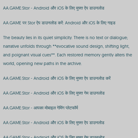
AA.GAME:Stor - Android और iOS के लिए मुफ्त ऐप डाउनलोड
AA.GAME पर Stor ऐप डाउनलोड करें: Android और iOS के लिए गाइड
The beauty lies in its quiet simplicity. There is no text or dialogue;
narrative unfolds through **evocative sound design, shifting light,
and poignant visual cues**. Each restored memory gently alters the
world, opening new paths in the archive.
AA.GAME:Stor - Android और iOS के लिए मुफ्त ऐप डाउनलोड करें
AA.GAME:Stor - Android और iOS के लिए मुफ्त गेम डाउनलोड
AA.GAME:Stor - आपका मोबाइल गेमिंग प्लेटफॉर्म
AA.GAME:Stor - Android और iOS के लिए मुफ्त ऐप डाउनलोड
AA.GAME:Stor - Android और iOS के लिए मुफ्त गेम डाउनलोड