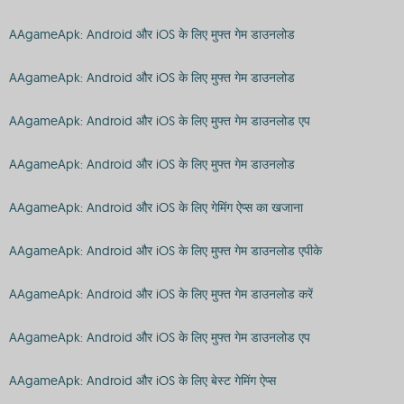
AAgameApk: Android और iOS के लिए मुफ्त गेम डाउनलोड
AAgameApk: Android और iOS के लिए मुफ्त गेम डाउनलोड
AAgameApk: Android और iOS के लिए मुफ्त गेम डाउनलोड एप
AAgameApk: Android और iOS के लिए मुफ्त गेम डाउनलोड
AAgameApk: Android और iOS के लिए गेमिंग ऐप्स का खजाना
AAgameApk: Android और iOS के लिए मुफ्त गेम डाउनलोड एपीके
AAgameApk: Android और iOS के लिए मुफ्त गेम डाउनलोड करें
AAgameApk: Android और iOS के लिए मुफ्त गेम डाउनलोड एप
AAgameApk: Android और iOS के लिए बेस्ट गेमिंग ऐप्स