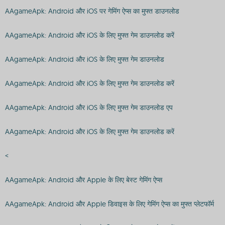
AAgameApk: Android और iOS पर गेमिंग ऐप्स का मुफ्त डाउनलोड
AAgameApk: Android और iOS के लिए मुफ्त गेम डाउनलोड करें
AAgameApk: Android और iOS के लिए मुफ्त गेम डाउनलोड
AAgameApk: Android और iOS के लिए मुफ्त गेम डाउनलोड करें
AAgameApk: Android और iOS के लिए मुफ्त गेम डाउनलोड एप
AAgameApk: Android और iOS के लिए मुफ्त गेम डाउनलोड करें
<
AAgameApk: Android और Apple के लिए बेस्ट गेमिंग ऐप्स
AAgameApk: Android और Apple डिवाइस के लिए गेमिंग ऐप्स का मुफ्त प्लेटफॉर्म