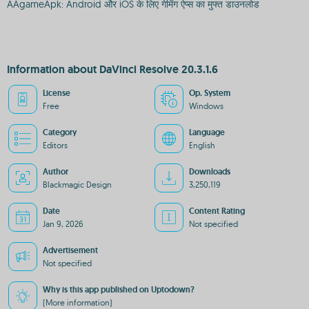
AAgameApk: Android और iOS के लिए गेमिंग ऐप्स का मुफ्त डाउनलोड
Information about DaVinci Resolve 20.3.1.6
License
Op. System
Free
Windows
Category
Language
Editors
English
Author
Downloads
Blackmagic Design
3,250,119
Date
Content Rating
Jan 9, 2026
Not specified
Advertisement
Not specified
Why is this app published on Uptodown?
(More information)