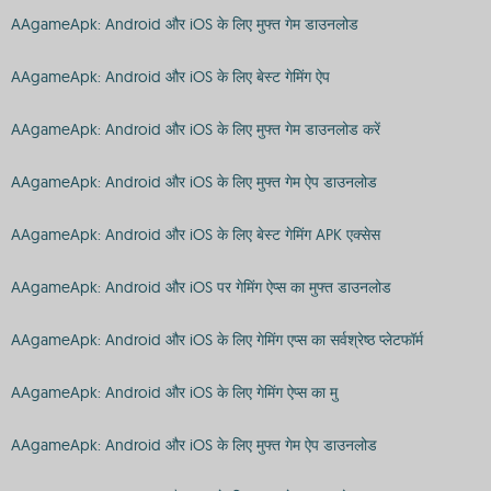
AAgameApk: Android और iOS के लिए मुफ्त गेम डाउनलोड
AAgameApk: Android और iOS के लिए बेस्ट गेमिंग ऐप
AAgameApk: Android और iOS के लिए मुफ्त गेम डाउनलोड करें
AAgameApk: Android और iOS के लिए मुफ्त गेम ऐप डाउनलोड
AAgameApk: Android और iOS के लिए बेस्ट गेमिंग APK एक्सेस
AAgameApk: Android और iOS पर गेमिंग ऐप्स का मुफ्त डाउनलोड
AAgameApk: Android और iOS के लिए गेमिंग एप्स का सर्वश्रेष्ठ प्लेटफॉर्म
AAgameApk: Android और iOS के लिए गेमिंग ऐप्स का मु
AAgameApk: Android और iOS के लिए मुफ्त गेम ऐप डाउनलोड