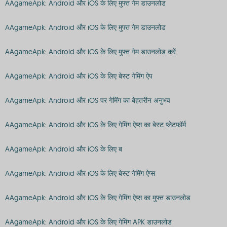
AAgameApk: Android और iOS के लिए मुफ्त गेम डाउनलोड
AAgameApk: Android और iOS के लिए मुफ्त गेम डाउनलोड
AAgameApk: Android और iOS के लिए मुफ्त गेम डाउनलोड करें
AAgameApk: Android और iOS के लिए बेस्ट गेमिंग ऐप
AAgameApk: Android और iOS पर गेमिंग का बेहतरीन अनुभव
AAgameApk: Android और iOS के लिए गेमिंग ऐप्स का बेस्ट प्लेटफॉर्म
AAgameApk: Android और iOS के लिए ब
AAgameApk: Android और iOS के लिए बेस्ट गेमिंग ऐप्स
AAgameApk: Android और iOS के लिए गेमिंग ऐप्स का मुफ्त डाउनलोड
AAgameApk: Android और iOS के लिए गेमिंग APK डाउनलोड