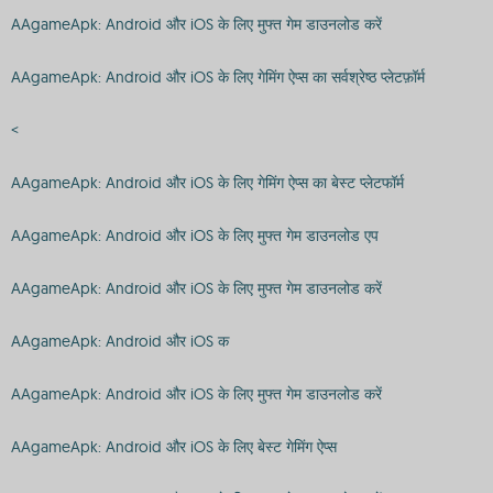
AAgameApk: Android और iOS के लिए मुफ्त गेम डाउनलोड करें
AAgameApk: Android और iOS के लिए गेमिंग ऐप्स का सर्वश्रेष्ठ प्लेटफ़ॉर्म
<
AAgameApk: Android और iOS के लिए गेमिंग ऐप्स का बेस्ट प्लेटफॉर्म
AAgameApk: Android और iOS के लिए मुफ्त गेम डाउनलोड एप
AAgameApk: Android और iOS के लिए मुफ्त गेम डाउनलोड करें
AAgameApk: Android और iOS क
AAgameApk: Android और iOS के लिए मुफ्त गेम डाउनलोड करें
AAgameApk: Android और iOS के लिए बेस्ट गेमिंग ऐप्स