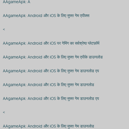
AAgameApk: A
AAgameApk: Android और iOS के लिए मुफ्त गेम एपीक्स
<
AAgameApk: Android और iOS पर गेमिंग का सर्वश्रेष्ठ प्लेटफ़ॉर्म
AAgameApk: Android और iOS के लिए मुफ्त गेम एपीके डाउनलोड
AAgameApk: Android और iOS के लिए मुफ्त गेम डाउनलोड एप
AAgameApk: Android और iOS के लिए मुफ्त गेम डाउनलोड
AAgameApk: Android और iOS के लिए मुफ्त गेम डाउनलोड एप
<
AAgameApk: Android और iOS के लिए मुफ्त गेम डाउनलोड