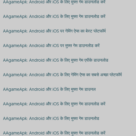
AAgameApk: Android और iOS के लिए मुफ्त गेम डाउनलोड करें
AAgameApk: Android और iOS के लिए मुफ्त गेम डाउनलोड करें
AAgameApk: Android और iOS पर गेमिंग ऐप्स का बेस्ट प्लेटफॉर्म
AAgameApk: Android और iOS पर मुफ्त गेम डाउनलोड करें
AAgameApk: Android और iOS के लिए मुफ्त गेम एपीके डाउनलोड
AAgameApk: Android और iOS के लिए गेमिंग ऐप्स का सबसे अच्छा प्लेटफॉर्म
AAgameApk: Android और iOS के लिए मुफ्त गेम डाउनल
AAgameApk: Android और iOS के लिए मुफ्त गेम डाउनलोड करें
AAgameApk: Android और iOS के लिए मुफ्त गेम डाउनलोड
AAgameApk: Android और iOS के लिए मुफ्त गेम डाउनलोड करें