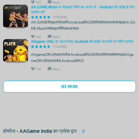
507
Reply
AA.GAME:Mobi पर मोबाइल गेमिंग का आनंद लें - Android और iOS के लिए
एक्सेस करें
1772016195
AA.GAMEमोबाइलप्लेटफ़ॉर्म:AndroidऔरiOSकेलिएऐपडाउनलोडगाइडAA.GA
ME:Mobiपरमोबाइलगेमिंगकाआनंदल
534
Reply
AAgame Offic ऐप डाउनलोड: Android और iOS प्लेटफ़ॉर्म पर गेमिंग एक्सेस
1772416561
AAgameOfficऐपडाउनलोड:AndroidऔरiOSप्लेटफ़ॉर्मपरएक्सेसगाइडAAga
meOfficऐपडाउनलोड:AndroidऔरiO
734
Reply
SEE MORE
होमपेज - AAGame India का प्रवेश द्वार