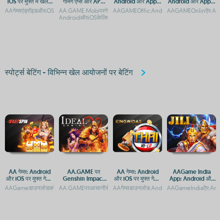
iOS पर मुफ्त में खेलने
गेमिंग एप्स और APK
Android और Apple
Android और Apple
के लिए डाउनलोड करें
डाउनलोड करें
पर डाउनलोड करें
डिवाइस पर एक्सेस करें
AAगेम्सएंड्रॉइडऔरiOSपरमुफ्तमेंडाउनलोडकरेंAAGameApp:AndAAगेम्सएंड्रॉइडऔरiOSपरमुफ्तगेमिंग
AA.GAME:Mobiपरगेमिंगऐप्सडाउनलोडकरें-
AAGAMEOffic:AndroidऔरAppleकेलिएAPPडा
AAGAMEOnlinऐप:Andr
AndroidऔरiOSकेलिएएक्सेसAA.GAME:Mobiपरमुफ्तमेंगेमडाउन
स्पोर्ट्स बेटिंग - विभिन्न खेल आयोजनों पर बेटिंग
AA गेम्स: Android
AA.GAME पर
AA गेम्स: Android
AAGame India
और iOS पर मुफ्त गेमिंग
Genshin Impact
और iOS पर मुफ्त गेमिंग
App: Android और
का आनंद
APK डाउनलोड करें -
का आनंद
iOS पर डाउनलोड करें
AAGameडाउनलोडकरें:AndroidऔरiOSकेलिएमुफ्तगेमिंगऐपAAगेम्सकामोबाइलअनुभव:AndroidऔरiO
AA.GAMEपरआसानीसेएक्सेसकरें:AndroidऔरiOSकेलिएऐपऔरAPKडाउ
AAगेम्सडाउनलोड:AndroidऔरiOSपरमुफ्तगेमिंगका
AAGameIndiaऐप:Andr
Android और iOS
गाइड