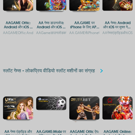
AAGAME Offic:
AA गेम्स डाउनलोड:
AA.GAME पर
AA गेम्स: Android
Android और iOS के
Android और iOS पर
iPhone के लिए APK
और iOS पर मुफ्त गेमिंग
लिए ऐप डाउनलोड गाइड
मुफ्त गेमिंग एप्स
डाउनलोड और इंस्टॉल
ऐप
AAGAMEOffic:AndroidऔरiOSकेलिएऐपडाउनलोडगाइडAAGAMEOffic:AndroidऔरiOSकेलि
AAGameडाउनलोडकरें:AndroidऔरiOSकेलिएमुफ्तगेमिंगऐपAAगेम्सएंड्रॉइड
AA.GAMEसेiPhoneपरGenshinImpactAPKडाउन
AAगेम्सएंड्रॉइडऔरiOSप
गाइड
स्लॉट गेम्स - लोकप्रिय वीडियो स्लॉट मशीनों का संग्रह
AA गेम्स एंड्रॉइड और
AA.GAME:Mobi पर
AAGAME Offic ऐप:
AAGAME Online: