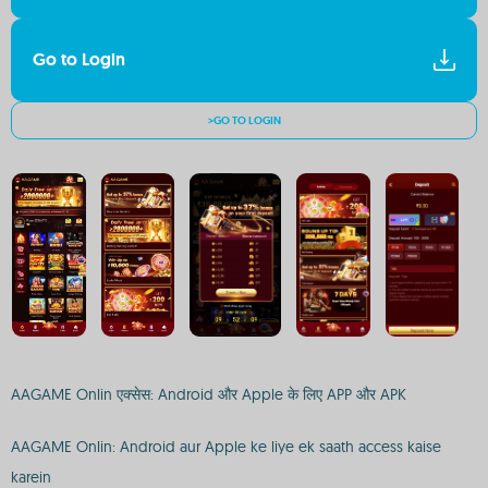
Go to Login
>GO TO LOGIN
AAGAME Onlin एक्सेस: Android और Apple के लिए APP और APK
AAGAME Onlin: Android aur Apple ke liye ek saath access kaise
karein