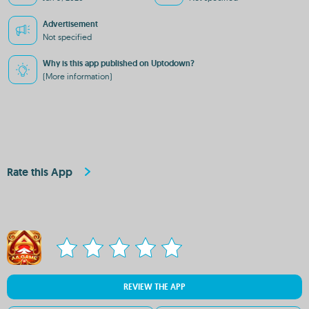
Advertisement
Not specified
Why is this app published on Uptodown?
(More information)
Rate this App
REVIEW THE APP