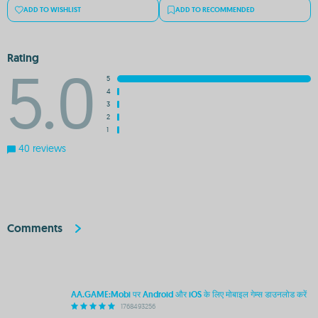
ADD TO WISHLIST
ADD TO RECOMMENDED
Rating
5.0
5
4
3
2
1
40 reviews
Comments
AA.GAME:Mobi पर Android और iOS के लिए मोबाइल गेम्स डाउनलोड करें
1768493256