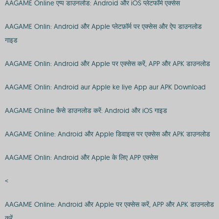
AAGAME Online एप्प डाउनलोड: Android और iOS प्लेटफॉर्म एक्सेस
AAGAME Onlin: Android और Apple प्लेटफ़ॉर्म पर एक्सेस और ऐप डाउनलोड
गाइड
AAGAME Onlin: Android और Apple पर एक्सेस करें, APP और APK डाउनलोड
AAGAME Onlin: Android aur Apple ke liye App aur APK Download
AAGAME Online कैसे डाउनलोड करें: Android और iOS गाइड
AAGAME Online: Android और Apple डिवाइस पर एक्सेस और APK डाउनलोड
AAGAME Onlin: Android और Apple के लिए APP एक्सेस
<
AAGAME Online: Android और Apple पर एक्सेस करें, APP और APK डाउनलोड
करें