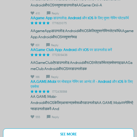
AndroidऔरiOSपरमुफ्तडाउनलोडAAGame:Onli-A
410
Reply
AAgame App डाउनलोड: Android और iOS के लिए मुफ्त गेमिंग प्लेटफ़ॉर्म
1771620075
AAgameAppडाउनलोड:AndroidऔरiOSकेलिएमुफ्तगेमिंगप्लेटफॉर्मAAgame
App:AndroidऔरiOSपरमुफ्तगेमड
631
Reply
AAGame Club App: Android और iOS पर डाउनलोड करें
1772309436
AAGameClubऐपडाउनलोड:AndroidऔरiOSप्लेटफ़ॉर्मपरएक्सेसगाइडAAGa
meClub:AndroidऔरiOSपरडाउनलोडक
166
Reply
AA.GAME:Mobi पर मोबाइल गेमिंग का आनंद लें - Android और iOS के लिए
एक्सेस
1772439368
AA.GAME:Mobi-
AndroidऔरiOSकेलिएआसानएक्सेसऔरडाउनलोडAA.GAME:Mobiपरगेमिंगऐ
प्सडाउनलोडकरें-And
555
Reply
SEE MORE