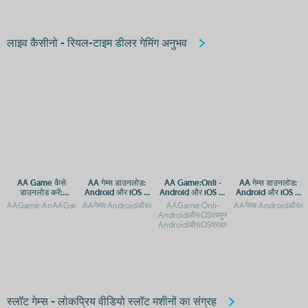
लाइव कैसीनो - रियल-टाइम डीलर गेमिंग अनुभव
AA Game कैसे
AA गेम्स डाउनलोड:
AA Game:Onli -
AA गेम्स डाउनलोड:
डाउनलोड करें:
Android और iOS के
Android और iOS पर
Android और iOS के
Android और iOS
लिए मुफ्त गेमिंग ऐप
मुफ्त डाउनलोड
लिए मुफ्त गेमिंग एप
AAGame:AnAAGameऐप:AndroidऔरiOSपरमुफ्तगेमिंगअनुभव
AAगेम्स:AndroidऔरiOSपरमुफ्तगेमिंगकाआनंदAAगेम्सडाउनलोडकरें:Androi
AAGame:Onli-
AAगेम्स:AndroidऔरiOSप
गाइड
AndroidऔरiOSपरमुफ्तडाउनलोडऔरगेमिंगअनुभ
AndroidऔरiOSपरडाउनलोडकरें
स्लॉट गेम्स - लोकप्रिय वीडियो स्लॉट मशीनों का संग्रह