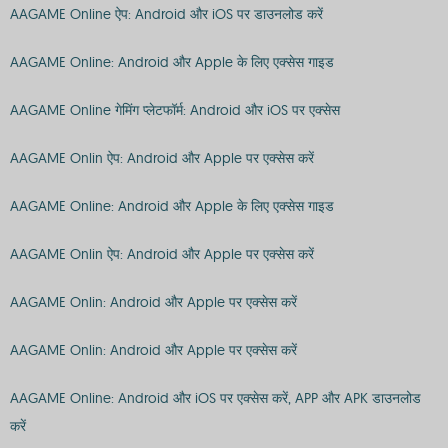
AAGAME Online ऐप: Android और iOS पर डाउनलोड करें
AAGAME Online: Android और Apple के लिए एक्सेस गाइड
AAGAME Online गेमिंग प्लेटफॉर्म: Android और iOS पर एक्सेस
AAGAME Onlin ऐप: Android और Apple पर एक्सेस करें
AAGAME Online: Android और Apple के लिए एक्सेस गाइड
AAGAME Onlin ऐप: Android और Apple पर एक्सेस करें
AAGAME Onlin: Android और Apple पर एक्सेस करें
AAGAME Onlin: Android और Apple पर एक्सेस करें
AAGAME Online: Android और iOS पर एक्सेस करें, APP और APK डाउनलोड
करें