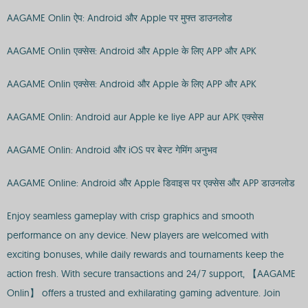
AAGAME Onlin ऐप: Android और Apple पर मुफ्त डाउनलोड
AAGAME Onlin एक्सेस: Android और Apple के लिए APP और APK
AAGAME Onlin एक्सेस: Android और Apple के लिए APP और APK
AAGAME Onlin: Android aur Apple ke liye APP aur APK एक्सेस
AAGAME Onlin: Android और iOS पर बेस्ट गेमिंग अनुभव
AAGAME Online: Android और Apple डिवाइस पर एक्सेस और APP डाउनलोड
Enjoy seamless gameplay with crisp graphics and smooth
performance on any device. New players are welcomed with
exciting bonuses, while daily rewards and tournaments keep the
action fresh. With secure transactions and 24/7 support, 【AAGAME
Onlin】 offers a trusted and exhilarating gaming adventure. Join