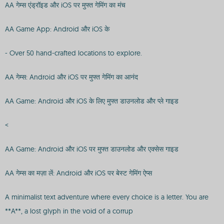
AA गेम्स एंड्रॉइड और iOS पर मुफ्त गेमिंग का मंच
AA Game App: Android और iOS के
- Over 50 hand-crafted locations to explore.
AA गेम्स: Android और iOS पर मुफ्त गेमिंग का आनंद
AA Game: Android और iOS के लिए मुफ्त डाउनलोड और प्ले गाइड
<
AA Game: Android और iOS पर मुफ्त डाउनलोड और एक्सेस गाइड
AA गेम्स का मज़ा लें: Android और iOS पर बेस्ट गेमिंग ऐप्स
A minimalist text adventure where every choice is a letter. You are
**A**, a lost glyph in the void of a corrup