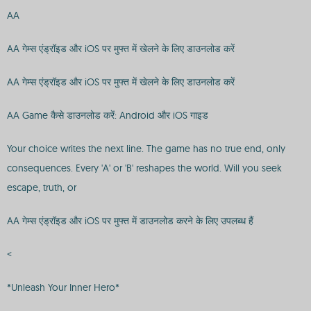
AA
AA गेम्स एंड्रॉइड और iOS पर मुफ्त में खेलने के लिए डाउनलोड करें
AA गेम्स एंड्रॉइड और iOS पर मुफ्त में खेलने के लिए डाउनलोड करें
AA Game कैसे डाउनलोड करें: Android और iOS गाइड
Your choice writes the next line. The game has no true end, only
consequences. Every 'A' or 'B' reshapes the world. Will you seek
escape, truth, or
AA गेम्स एंड्रॉइड और iOS पर मुफ्त में डाउनलोड करने के लिए उपलब्ध हैं
<
*Unleash Your Inner Hero*