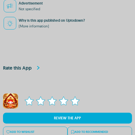
Advertisement
Not specified
Why is this app published on Uptodown?
(More information)
Rate this App
REVIEW THE APP
ADD TO WISHLIST
ADD TO RECOMMENDED