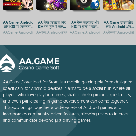
AA Game: Android
AA गेम्स एंड्रॉइड और
AA गेम्स एंड्रॉइड और
AA Game डाउनलोड
और iOS पर डाउनलोड
iOS पर मुफ्त में खेलने
iOS पर मुफ्त में खेलने
करें: Android और
और एक्सेस गाइड
के लिए डाउनलोड करें
के लिए डाउनलोड करें
iOS के लिए मुफ्त APP
AAGame:AndroidऔरiOSपरडाउनलोडऔरएक्सेसगाइडAAGame:AndroidऔरiOSपरडाउनलोडऔ
AAगेम्स:AndroidऔरiOSकेलिएमुफ्तगेमिंगऐप्सAAगेम्स:AndroidऔरiOSकेलिएमु
AAGame:AndroidऔरiOSकेलिएमुफ्तडाउनलोडऔ
AAगेम्सऐप:AndroidऔरiO
AA.Game,Download for Store is a mobile gaming platform designed
specifically for Android devices. It aims to be a social hub where all
players who love playing games, sharing their gaming experiences,
and even participating in game development can come together.
This app brings together a wide variety of Android games and
incorporates community-driven features, allowing users to interact
and communicate beyond just playing games.