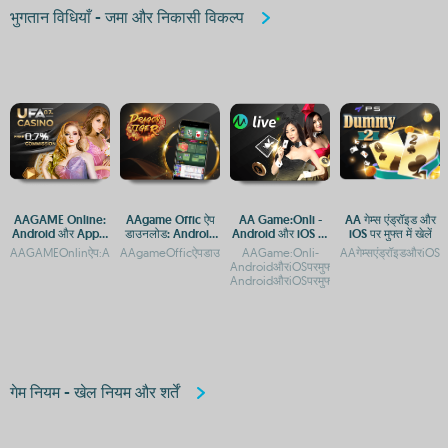
भुगतान विधियाँ - जमा और निकासी विकल्प
AAGAME Online:
AAgame Offic ऐप
AA Game:Onli -
AA गेम्स एंड्रॉइड और
Android और Apple
डाउनलोड: Android
Android और iOS पर
iOS पर मुफ्त में खेलें
डिवाइस पर एक्सेस करें
और iOS प्लेटफ़ॉर्म पर
मुफ्त गेमिंग एप
AAGAMEOnlinऐप:AndroidऔरAppleपरएक्सेसकरेंAAGAMEOnlinएक्सेस:AndroidऔरAppl
AAgameOfficऐपडाउनलोड:AndroidऔरiOSप्लेटफ़ॉर्मपरगेमिंगएक्सेसA
AAGame:Onli-
AAगेम्सएंड्रॉइडऔरiO
गेमिंग एक्सेस
AndroidऔरiOSपरमुफ्तडाउनलोडAAGame:Onl
AndroidऔरiOSपरमुफ्तगेमिंगएपAAGame:Onli
गेम नियम - खेल नियम और शर्तें