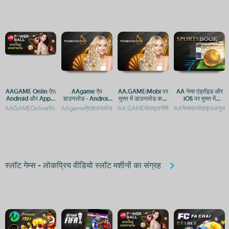
AAGAME Onlin ऐप:
AAgame ऐप
AA.GAME:Mobi पर
AA गेम्स एंड्रॉइड और
Android और Apple
डाउनलोड - Android
मुफ्त में डाउनलोड करें -
iOS पर मुफ्त में
पर एक्सेस करें
और iOS प्लेटफ़ॉर्म पर
Android और iOS के
डाउनलोड करने के लिए
AAGAMEOnlineऐप:AndroidऔरiOSपरडाउनलोडकरेंAAGAMEOnlin:AndroidaurApplekeliy
AAgameऐपडाउनलोड:AndroidऔरiOSप्लेटफ़ॉर्मपरगेमिंगएक्सेसAAgameऐ
AA.GAMEमोबाइलगेमिंगप्लेटफॉर्म:Androidऔ
AAगेम्सकामोबाइलअनुभ
मुफ्त गेम एक्सेस
लिए ऐप एक्सेस
उपलब्ध हैं
स्लॉट गेम्स - लोकप्रिय वीडियो स्लॉट मशीनों का संग्रह