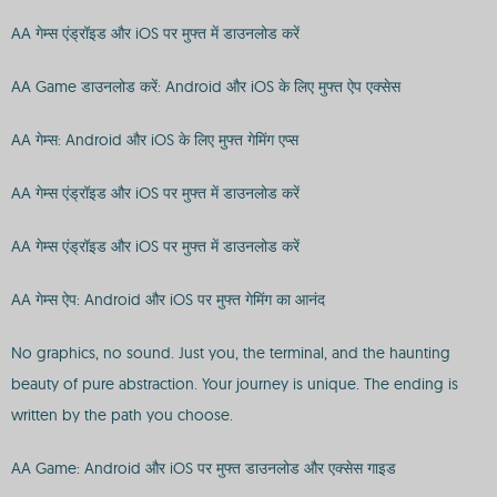
AA गेम्स एंड्रॉइड और iOS पर मुफ्त में डाउनलोड करें
AA Game डाउनलोड करें: Android और iOS के लिए मुफ्त ऐप एक्सेस
AA गेम्स: Android और iOS के लिए मुफ्त गेमिंग एप्स
AA गेम्स एंड्रॉइड और iOS पर मुफ्त में डाउनलोड करें
AA गेम्स एंड्रॉइड और iOS पर मुफ्त में डाउनलोड करें
AA गेम्स ऐप: Android और iOS पर मुफ्त गेमिंग का आनंद
No graphics, no sound. Just you, the terminal, and the haunting
beauty of pure abstraction. Your journey is unique. The ending is
written by the path you choose.
AA Game: Android और iOS पर मुफ्त डाउनलोड और एक्सेस गाइड