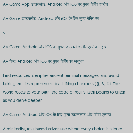
AA Game App डाउनलोड: Android और iOS पर मुफ्त गेमिंग एक्सेस
AA Game डाउनलोड: Android और iOS के लिए मुफ्त गेमिंग ऐप
<
AA Game: Android और iOS पर मुफ्त डाउनलोड और एक्सेस गाइड
AA गेम्स: Android और iOS पर मुफ्त गेमिंग का अनुभव
Find resources, decipher ancient terminal messages, and avoid
lurking entities represented by shifting characters (@, &, %). The
world reacts to your path; the code of reality itself begins to glitch
as you delve deeper.
AA Game: Android और iOS के लिए मुफ्त डाउनलोड और गेमिंग एक्सेस
A minimalist, text-based adventure where every choice is a letter.