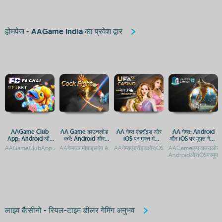
होमपेज - AAGame India का प्रवेश द्वार
AAGame Club
AA Game डाउनलोड
AA गेम्स एंड्रॉइड और
AA गेम्स: Android
App: Android और
करें: Android और
iOS पर मुफ्त में
और iOS पर मुफ्त गेमिंग
iOS पर डाउनलोड करें
iOS के लिए मुफ्त गेमिंग
डाउनलोड करें
ऐप्स
AAGameClubApp:AndroidऔरiOSपरमुफ्तडाउनलोडAAGameClub:AndroidऔरAppleकेलिए
AAगेम्सकामोबाइलऐप:AndroidऔरiOSपरडाउनलोडकरेंAAगेम्सऐप:Android
AAगेम्सएंड्रॉइडऔरiOSपरमुफ्तमेंखेलनेकेलिएडाउ
AAGameएप्पडाउनलोड-
ऐप
AndroidऔरiOSपरमुफ्तग
लाइव कैसीनो - रियल-टाइम डीलर गेमिंग अनुभव