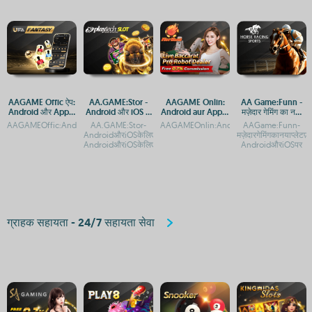
AAGAME Offic ऐप:
AA.GAME:Stor -
AAGAME Onlin:
AA Game:Funn -
Android और Apple
Android और iOS के
Android aur Apple
मज़ेदार गेमिंग का नया
पर डाउनलोड करें
लिए मुफ्त ऐप डाउनलोड
ke liye ek saath
प्लेटफ़ॉर्म, Android
AAGAMEOffic:AndroidऔरiOSकेलिएऐपडाउनलोडगाइडAAGAMEOffic:AndroidऔरiOSकेलि
AA.GAME:Stor-
AAGAMEOnlin:AndroidऔरAppleपरएक्सेसक
AAGame:Funn-
करें
access kaise
और iOS पर उपलब्ध
AndroidऔरiOSकेलिएमुफ्तऐपडाउनलोडAA.GAME:Stor-
मज़ेदारगेमिंगकानयाप्ल
karein
AndroidऔरiOSकेलिएमुफ्तगेमडाउनलो
AndroidऔरiOSपर
ग्राहक सहायता - 24/7 सहायता सेवा