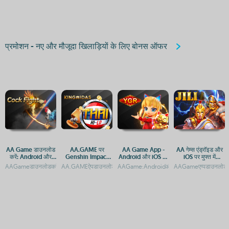
प्रमोशन - नए और मौजूदा खिलाड़ियों के लिए बोनस ऑफर
AA Game डाउनलोड
AA.GAME पर
AA Game App -
AA गेम्स एंड्रॉइड और
करें: Android और
Genshin Impact
Android और iOS पर
iOS पर मुफ्त में
iOS के लिए मुफ्त गेमिंग
APK डाउनलोड करें -
मुफ्त डाउनलोड
डाउनलोड करें
AAGameडाउनलोडकरें:AndroidऔरiOSकेलिएमुफ्तगेमिंगएपAAGame:AndroidऔरiOSपरमुफ्तडाउ
AA.GAMEऐपडाउनलोड:AndroidऔरiOSप्लेटफ़ॉर्मपरएक्सेसगाइडAA.GA
AAGame:AndroidऔरiOSपरमुफ्तडाउनलोडऔरएक्सेस
AAGameएप्पडाउनलोड:Andr
ऐप
Android और iOS
गाइड