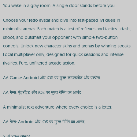
You wake in a gray room. A single door stands before you.
Choose your retro avatar and dive into fast-paced 1v1 duels in
minimalist arenas. Each match is a test of reflexes and tactics—dash,
shoot, and outsmart your opponent with simple two-button
controls. Unlock new character skins and arenas by winning streaks.
Local multiplayer only, designed for quick sessions and intense
rivalries. Pure, unfiltered arcade action.
AA Game: Android और iOS पर मुफ्त डाउनलोड और एक्सेस
AA गेम्स: एंड्रॉइड और iOS पर मुफ्त गेमिंग का आनंद
A minimalist text adventure where every choice is a letter.
AA गेम्स: Android और iOS पर मुफ्त गेमिंग का आनंद
> B) Stay silent.