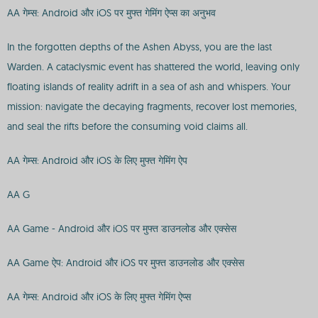
AA गेम्स: Android और iOS पर मुफ्त गेमिंग ऐप्स का अनुभव
In the forgotten depths of the Ashen Abyss, you are the last
Warden. A cataclysmic event has shattered the world, leaving only
floating islands of reality adrift in a sea of ash and whispers. Your
mission: navigate the decaying fragments, recover lost memories,
and seal the rifts before the consuming void claims all.
AA गेम्स: Android और iOS के लिए मुफ्त गेमिंग ऐप
AA G
AA Game - Android और iOS पर मुफ्त डाउनलोड और एक्सेस
AA Game ऐप: Android और iOS पर मुफ्त डाउनलोड और एक्सेस
AA गेम्स: Android और iOS के लिए मुफ्त गेमिंग ऐप्स