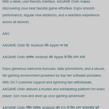
With a sleek, user-friendly interface, AAGAME Onlin makes
discovering your next favorite game effortless. Enjoy smooth
performance, regular new additions, and a seamless experience
across all devices.
AAG
AAGAME Onlin ऐप: Android और Apple पर एक्
AAGAME Onlin एक्सेस: Android और Apple के लिए APP APK
Enjoy generous welcome bonuses, daily promotions, and a secure,
fair gaming environment powered by top-tier software providers.
With 24/7 customer support and lightning-fast withdrawals,
AAGAME Onlin delivers a trusted and exhilarating platform for every
player. Join now and level up your gaming adventure!
AAGAME Onlin गेमिंग एक्सेस: Android और iOS के लिए APP डाउनलोड करें