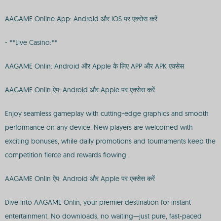
AAGAME Online App: Android और iOS पर एक्सेस करें
- **Live Casino:**
AAGAME Onlin: Android और Apple के लिए APP और APK एक्सेस
AAGAME Onlin ऐप: Android और Apple पर एक्सेस करें
Enjoy seamless gameplay with cutting-edge graphics and smooth
performance on any device. New players are welcomed with
exciting bonuses, while daily promotions and tournaments keep the
competition fierce and rewards flowing.
AAGAME Onlin ऐप: Android और Apple पर एक्सेस करें
Dive into AAGAME Onlin, your premier destination for instant
entertainment. No downloads, no waiting—just pure, fast-paced