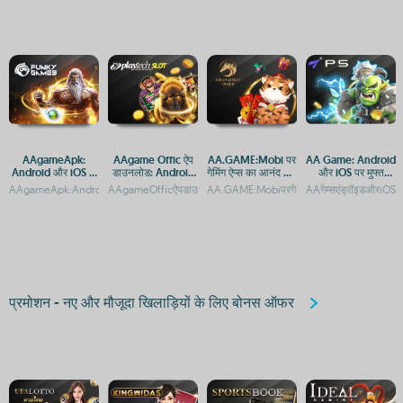
AAgameApk:
AAgame Offic ऐप
AA.GAME:Mobi पर
AA Game: Android
Android और iOS के
डाउनलोड: Android
गेमिंग ऐप्स का आनंद लें -
और iOS पर मुफ्त
लिए बेस्ट गेमिंग ऐप्स का
और iOS प्लेटफ़ॉर्म पर
Android और iOS
डाउनलोड और एक्सेस
AAgameApk:AndroidऔरiOSकेलिएमुफ्तगेमडाउनलोडकरेंAAgameApk:AndroidऔरiOSकेलिएमुफ
AAgameOfficऐपडाउनलोड:AndroidऔरiOSप्लेटफ़ॉर्मपरगेमिंगएक्सेसA
AA.GAME:Mobiपरगेमिंगएप्सऔरAPKडाउनलोडकरे
AAगेम्सएंड्रॉइडऔरiOSपरमु
एक्सेस
गेमिंग एक्सेस
डिवाइस के लिए
गाइड
प्रमोशन - नए और मौजूदा खिलाड़ियों के लिए बोनस ऑफर