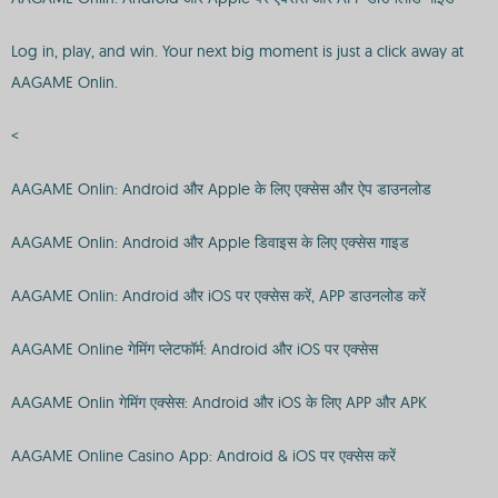
Log in, play, and win. Your next big moment is just a click away at
AAGAME Onlin.
<
AAGAME Onlin: Android और Apple के लिए एक्सेस और ऐप डाउनलोड
AAGAME Onlin: Android और Apple डिवाइस के लिए एक्सेस गाइड
AAGAME Onlin: Android और iOS पर एक्सेस करें, APP डाउनलोड करें
AAGAME Online गेमिंग प्लेटफॉर्म: Android और iOS पर एक्सेस
AAGAME Onlin गेमिंग एक्सेस: Android और iOS के लिए APP और APK
AAGAME Online Casino App: Android & iOS पर एक्सेस करें