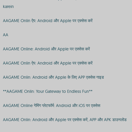
karein
AAGAME Onlin ऐप: Android और Apple पर एक्सेस करें
AA
AAGAME Online: Android और Apple पर एक्सेस करें
AAGAME Onlin ऐप: Android और Apple पर एक्सेस करें
AAGAME Onlin: Android और Apple के लिए APP एक्सेस गाइड
**AAGAME Onlin: Your Gateway to Endless Fun**
AAGAME Online गेमिंग प्लेटफॉर्म: Android और iOS पर एक्सेस
AAGAME Onlin: Android और Apple पर एक्सेस करें, APP और APK डाउनलोड