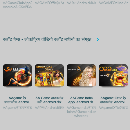
Android & iOS APK
डाउनलोड करें
का आनंद
पर APK डाउनलोड करें
AAGameClubAppDownload-
AAGAMEOfficऐप:AndroidऔरAppleपरडाउनलोडकरेंAAGAMEOfficऐप
AAगेम्स:AndroidऔरiOSकेलिएमुफ्तगेमिंगऐपAAग
AAGAMEOnline:Andr
Access Guide
Android&iOSAPKAccessGuide
स्लॉट गेम्स - लोकप्रिय वीडियो स्लॉट मशीनों का संग्रह
AAgame ऐप
AA Game डाउनलोड
AAGame India
AAgame Offic ऐप
डाउनलोड: Android
करें: Android और
App: Android और
डाउनलोड: Android
और iOS प्लेटफ़ॉर्म पर
iOS के लिए मुफ्त गेमिंग
iOS पर डाउनलोड करें
और iOS प्लेटफ़ॉर्म पर
AAgameऐपडाउनलोड:AndroidऔरiOSप्लेटफ़ॉर्मपरगेमिंगएक्सेसAAgameऐपडाउनलोड:AndroidऔरiO
AAगेम्स:AndroidऔरiOSपरमुफ्तगेमिंगऐप्सकाअनुभवAAगेम्सडाउनलोडकरें:A
AAGameIndiaऐपडाउनलोड:AndroidऔरiOSप्लेट
AAgameOfficऐपडाउनलो
गेमिंग एक्सेस
ऐप
गेमिंग एक्सेस
JoinAAGameIndianow–
whereex