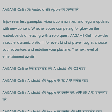
AAGAME Onlin ऐप: Android और Apple पर एक्सेस करें
Enjoy seamless gameplay, vibrant communities, and regular updates
with new content. Whether you're competing for glory on the
leaderboards or relaxing with a solo quest, AAGAME Onlin provides
a secure, dynamic platform for every kind of player. Log in, choose
your adventure, and redefine your playtime. The next level of
entertainment awaits!
AAGAME Online कैसे डाउनलोड करें: Android और iOS गाइड
AAGAME Onlin: Android और Apple के लिए APP एक्सेस गाइड
AAGAME Onlin: Android और Apple पर एक्सेस करें, APP और APK डाउनलोड
करें
AAGAME Onlin: Android और Apple पर एक्सेस और APP डाउनलोड गाइड