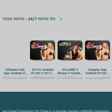
ग्राहक सहायता - 24/7 सहायता सेवा
AAGame Club
AA गेम्स: Android
AA.GAME से
AAgame App:
App: Android और
और iOS पर मुफ्त गेमिंग
iPhone पर Genshin
Android और iOS पर
iOS प्लेटफ़ॉर्म पर
ऐप
Impact APK
मुफ्त गेम डाउनलोड करें
AAGameClubऐप:AndroidऔरiOSपरडाउनलोडकरेंAAGameClubAppDownload:Android
AAगेम्सएंड्रॉइडऔरiOSपरमुफ्तमेंडाउनलोडकरेंAAगेम्स:AndroidऔरiOSपरम
AA.GAMEसेiPhoneपरGenshinImpactडाउनल
AAgameAppडाउनलोड:A
एक्सेस गाइड
डाउनलोड और इंस्टॉल
गाइड