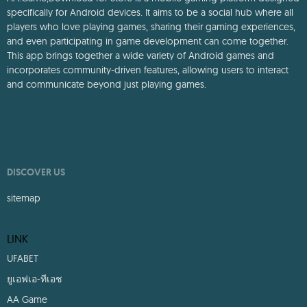
AA.Game,Download for Store is a mobile gaming platform designed
specifically for Android devices. It aims to be a social hub where all
players who love playing games, sharing their gaming experiences,
and even participating in game development can come together.
This app brings together a wide variety of Android games and
incorporates community-driven features, allowing users to interact
and communicate beyond just playing games.
DISCOVER US
sitemap
LINK
UFABET