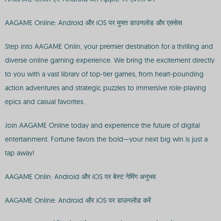
AAGAME Online: Android और iOS पर मुफ्त डाउनलोड और एक्सेस
Step into AAGAME Onlin, your premier destination for a thrilling and
diverse online gaming experience. We bring the excitement directly
to you with a vast library of top-tier games, from heart-pounding
action adventures and strategic puzzles to immersive role-playing
epics and casual favorites.
Join AAGAME Online today and experience the future of digital
entertainment. Fortune favors the bold—your next big win is just a
tap away!
AAGAME Onlin: Android और iOS पर बेस्ट गेमिंग अनुभव
AAGAME Online: Android और iOS पर डाउनलोड करें