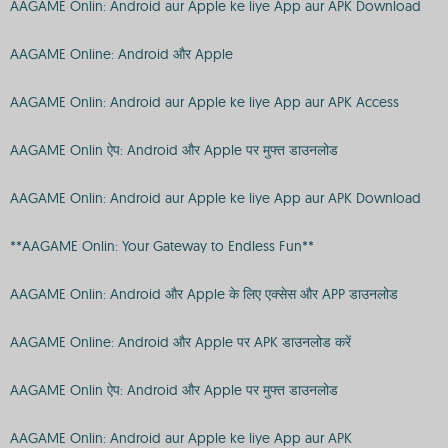
AAGAME Onlin: Android aur Apple ke liye App aur APK Download
AAGAME Online: Android और Apple
AAGAME Onlin: Android aur Apple ke liye App aur APK Access
AAGAME Onlin ऐप: Android और Apple पर मुफ्त डाउनलोड
AAGAME Onlin: Android aur Apple ke liye App aur APK Download
**AAGAME Onlin: Your Gateway to Endless Fun**
AAGAME Onlin: Android और Apple के लिए एक्सेस और APP डाउनलोड
AAGAME Online: Android और Apple पर APK डाउनलोड करें
AAGAME Onlin ऐप: Android और Apple पर मुफ्त डाउनलोड
AAGAME Onlin: Android aur Apple ke liye App aur APK