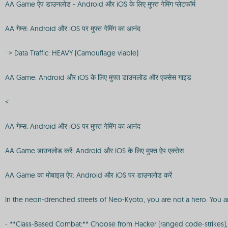
AA Game ऐप डाउनलोड - Android और iOS के लिए मुफ्त गेमिंग प्लेटफॉर्म
AA गेम्स: Android और iOS पर मुफ्त गेमिंग का आनंद
`> Data Traffic: HEAVY (Camouflage viable)`
AA Game: Android और iOS के लिए मुफ्त डाउनलोड और एक्सेस गाइड
<
AA गेम्स: Android और iOS पर मुफ्त गेमिंग का आनंद
AA Game डाउनलोड करें: Android और iOS के लिए मुफ्त ऐप एक्सेस
AA Game का मोबाइल ऐप: Android और iOS पर डाउनलोड करें
In the neon-drenched streets of Neo-Kyoto, you are not a hero. You are a
- **Class-Based Combat:** Choose from Hacker (ranged code-strikes), B