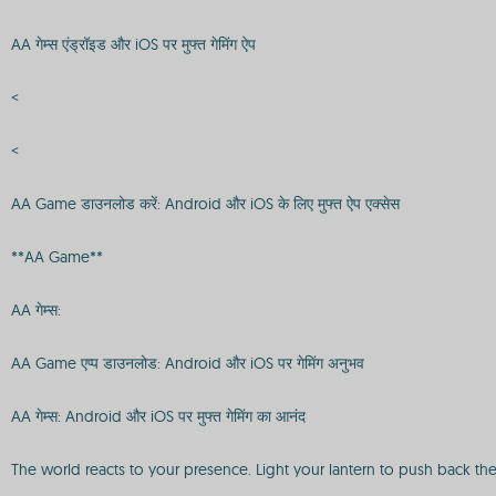
AA गेम्स एंड्रॉइड और iOS पर मुफ्त गेमिंग ऐप
<
<
AA Game डाउनलोड करें: Android और iOS के लिए मुफ्त ऐप एक्सेस
**AA Game**
AA गेम्स:
AA Game एप्प डाउनलोड: Android और iOS पर गेमिंग अनुभव
AA गेम्स: Android और iOS पर मुफ्त गेमिंग का आनंद
The world reacts to your presence. Light your lantern to push back the 