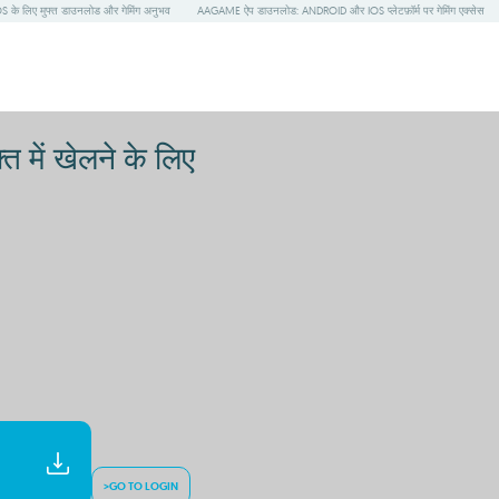
े लिए मुफ्त डाउनलोड और गेमिंग अनुभव
AAGAME ऐप डाउनलोड: ANDROID और IOS प्लेटफ़ॉर्म पर गेमिंग एक्सेस
त में खेलने के लिए
>GO TO LOGIN