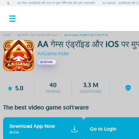
AA गेम्स: ANDROID और IOS पर मुफ्त गेमिंग एप्स और APK डाउनलोड
AA GAME - ANDROID और IOS क
HOME
/
लाइव कैसीनो - रियल-टाइम डीलर गेमिंग अनुभव
/
AA गेम्स एंड्रॉइड और IOS पर मुफ्त में खेलने के लिए
AA गेम्स एंड्रॉइड और iOS पर मुफ्
AAGame India
#2
EDITORS
40
3.3 M
5.0
reviews
downloads
The best video game software
Download App Now
Go to Login
20.3.1.6