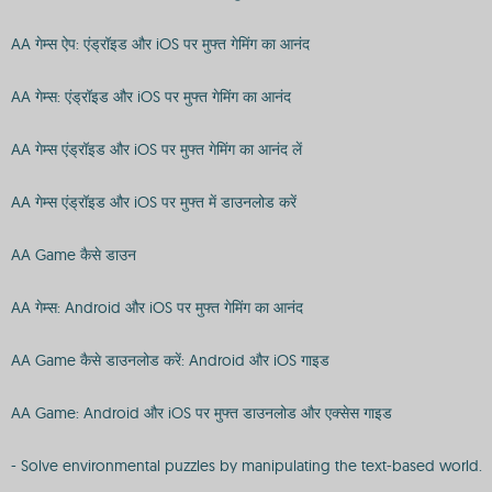
AA गेम्स ऐप: एंड्रॉइड और iOS पर मुफ्त गेमिंग का आनंद
AA गेम्स: एंड्रॉइड और iOS पर मुफ्त गेमिंग का आनंद
AA गेम्स एंड्रॉइड और iOS पर मुफ्त गेमिंग का आनंद लें
AA गेम्स एंड्रॉइड और iOS पर मुफ्त में डाउनलोड करें
AA Game कैसे डाउन
AA गेम्स: Android और iOS पर मुफ्त गेमिंग का आनंद
AA Game कैसे डाउनलोड करें: Android और iOS गाइड
AA Game: Android और iOS पर मुफ्त डाउनलोड और एक्सेस गाइड
- Solve environmental puzzles by manipulating the text-based world.