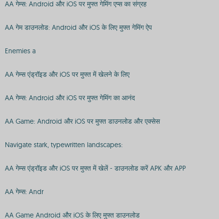
AA गेम्स: Android और iOS पर मुफ्त गेमिंग एप्स का संग्रह
AA गेम डाउनलोड: Android और iOS के लिए मुफ्त गेमिंग ऐप
Enemies a
AA गेम्स एंड्रॉइड और iOS पर मुफ्त में खेलने के लिए
AA गेम्स: Android और iOS पर मुफ्त गेमिंग का आनंद
AA Game: Android और iOS पर मुफ्त डाउनलोड और एक्सेस
Navigate stark, typewritten landscapes:
AA गेम्स एंड्रॉइड और iOS पर मुफ्त में खेलें - डाउनलोड करें APK और APP
AA गेम्स: Andr
AA Game Android और iOS के लिए मुफ्त डाउनलोड