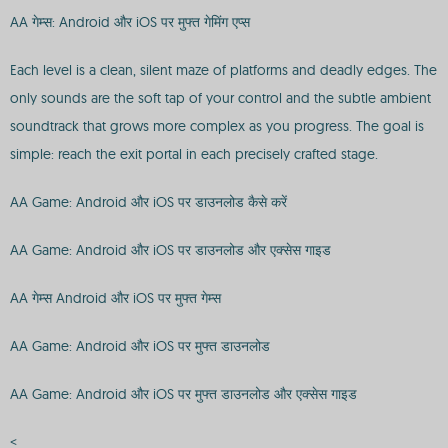
AA गेम्स: Android और iOS पर मुफ्त गेमिंग एप्स
Each level is a clean, silent maze of platforms and deadly edges. The
only sounds are the soft tap of your control and the subtle ambient
soundtrack that grows more complex as you progress. The goal is
simple: reach the exit portal in each precisely crafted stage.
AA Game: Android और iOS पर डाउनलोड कैसे करें
AA Game: Android और iOS पर डाउनलोड और एक्सेस गाइड
AA गेम्स Android और iOS पर मुफ्त गेम्स
AA Game: Android और iOS पर मुफ्त डाउनलोड
AA Game: Android और iOS पर मुफ्त डाउनलोड और एक्सेस गाइड
<