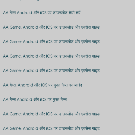
AA गेम्स Android और iOS पर डाउनलोड कैसे करें
AA Game: Android और iOS पर डाउनलोड और एक्सेस गाइड
AA Game: Android और iOS पर डाउनलोड और एक्सेस गाइड
AA Game: Android और iOS पर डाउनलोड और एक्सेस गाइड
AA Game: Android और iOS पर डाउनलोड और एक्सेस गाइड
AA गेम्स: Android और iOS पर मुफ्त गेम्स का आनंद
AA गेम्स Android और iOS पर मुफ्त गेम्स
AA Game: Android और iOS पर डाउनलोड और एक्सेस गाइड
AA Game: Android और iOS पर डाउनलोड और एक्सेस गाइड