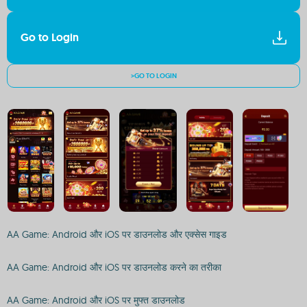
Go to Login
>GO TO LOGIN
AA Game: Android और iOS पर डाउनलोड और एक्सेस गाइड
AA Game: Android और iOS पर डाउनलोड करने का तरीका
AA Game: Android और iOS पर मुफ्त डाउनलोड