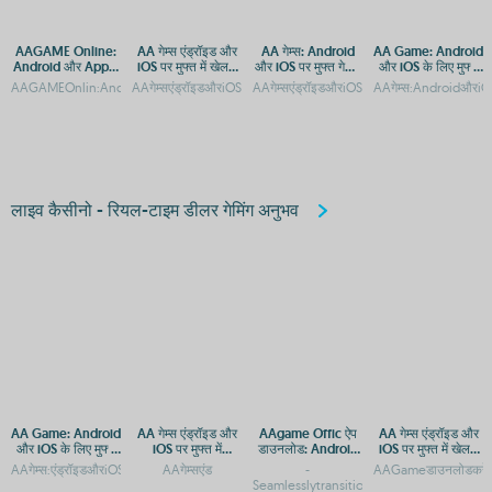
AAGAME Online:
AA गेम्स एंड्रॉइड और
AA गेम्स: Android
AA Game: Android
Android और Apple
iOS पर मुफ्त में खेलने
और iOS पर मुफ्त गेमिंग
और iOS के लिए मुफ्त
पर एक्सेस करें
के लिए डाउनलोड करें
का आनंद
डाउनलोड और एक्सेस
AAGAMEOnlin:AndroidaurApplekeliyeAPPaurAPKएक्सेसAAGAMEOnline:AndroidऔरAp
AAगेम्सएंड्रॉइडऔरiOSपरमुफ्तमेंडाउनलोडकरेंAAGame:AndroidऔरiOSप
AAगेम्सएंड्रॉइडऔरiOSपरमुफ्तमेंखेलनेकेलिएडाउन
AAगेम्स:AndroidऔरiOSक
गाइड
लाइव कैसीनो - रियल-टाइम डीलर गेमिंग अनुभव
AA Game: Android
AA गेम्स एंड्रॉइड और
AAgame Offic ऐप
AA गेम्स एंड्रॉइड और
और iOS के लिए मुफ्त
iOS पर मुफ्त में
डाउनलोड: Android
iOS पर मुफ्त में खेलने
डाउनलोड और गेमप्ले
डाउनलोड करें
और iOS प्लेटफ़ॉर्म पर
के लिए डाउनलोड करें
AAगेम्स:एंड्रॉइडऔरiOSपरमुफ्तगेमिंगकाआनंदAAGame:AndroidऔरiOSपरमुफ्तगेमिंगऐपAAGame:
AAगेम्सएंड
-
AAGameडाउनलोडकरें:
गाइड
एक्सेस गाइड
Seamlesslytransitionfromreal-