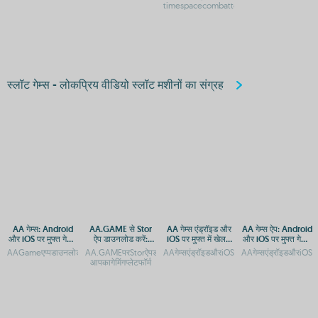
timespacecombattostrategicgalaxymapp
स्लॉट गेम्स - लोकप्रिय वीडियो स्लॉट मशीनों का संग्रह
AA गेम्स: Android
AA.GAME से Stor
AA गेम्स एंड्रॉइड और
AA गेम्स ऐप: Android
और iOS पर मुफ्त गेमिंग
ऐप डाउनलोड करें:
iOS पर मुफ्त में खेलने
और iOS पर मुफ्त गेमिंग
का आनंद
Android और iOS के
के लिए डाउनलोड करें
का आनंद
AAGameएप्पडाउनलोड:AndroidऔरiOSपरमुफ्तगेमिंगएक्सेसAAGame:AndroidऔरiOSपरमुफ्तडा
AA.GAMEपरStorऐपडाउनलोडकरें:AndroidऔरiOSकेलिएमुफ्तएक्सेसAA.
AAगेम्सएंड्रॉइडऔरiOSपरमुफ्तमेंडाउनलोडकरेंA
AAगेम्सएंड्रॉइडऔरiOSपर
लिए मुफ्त APK
आपकागेमिंगप्लेटफॉर्म