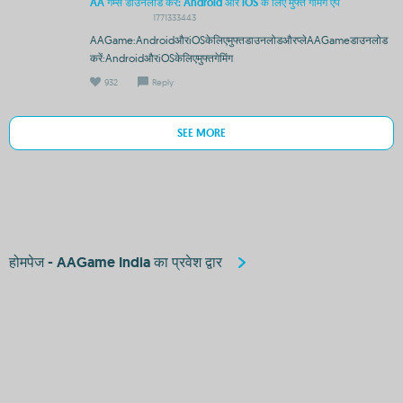
AA गेम्स डाउनलोड करें: Android और iOS के लिए मुफ्त गेमिंग ऐप
1771333443
AAGame:AndroidऔरiOSकेलिएमुफ्तडाउनलोडऔरप्लेAAGameडाउनलोड
करें:AndroidऔरiOSकेलिएमुफ्तगेमिंग
932
Reply
SEE MORE
होमपेज - AAGame India का प्रवेश द्वार