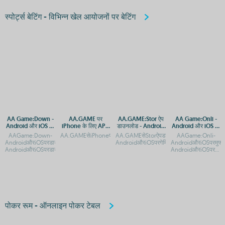
स्पोर्ट्स बेटिंग - विभिन्न खेल आयोजनों पर बेटिंग
AA Game:Down -
AA.GAME पर
AA.GAME:Stor ऐप
AA Game:Onli -
Android और iOS पर
iPhone के लिए APK
डाउनलोड - Android
Android और iOS पर
डाउनलोड करें
डाउनलोड और इंस्टॉल
और iOS प्लेटफॉर्म पर
मुफ्त गेमिंग एप
AAGame:Down-
AA.GAMEसेiPhoneपरGenshinImpactAPKडाउनलोडकैसेकरेंAA.GAM
AA.GAMEसेStorऐपडाउनलोडकरें:Androidऔरi
AAGame:Onli-
गाइड
एक्सेस
AndroidऔरiOSपरडाउनलोडऔरइंस्टॉलगाइडAAGame:Down-
AndroidऔरiOSपरगेमिंगएक्सेसऔ
AndroidऔरiOSपरमुफ्
AndroidऔरiOSपरडाउनलोडकरनेकातरी
AndroidऔरiOSपरमुफ्त
And
पोकर रूम - ऑनलाइन पोकर टेबल