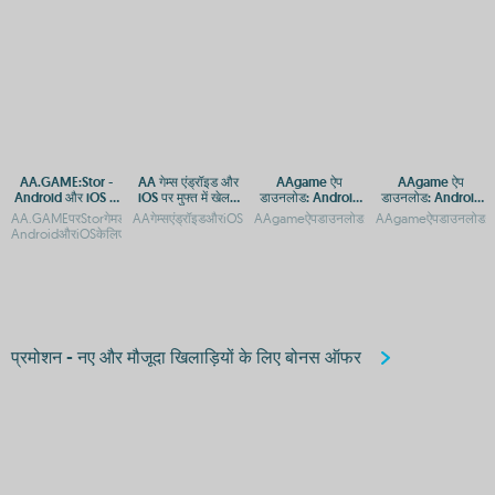
AA.GAME:Stor -
AA गेम्स एंड्रॉइड और
AAgame ऐप
AAgame ऐप
Android और iOS के
iOS पर मुफ्त में खेलने
डाउनलोड: Android
डाउनलोड: Android
लिए मुफ्त ऐप डाउनलोड
के लिए डाउनलोड करें
और iOS प्लेटफ़ॉर्म पर
और iOS प्लेटफ़ॉर्म पर
AA.GAMEपरStorगेमडाउनलोडकरें:AndroidऔरiOSकेलिएपूरीगाइडAA.GAME:Stor-
AAगेम्सएंड्रॉइडऔरiOSपरमुफ्तगेमिंगऐपAAगेम्सडाउनलोडकरें:AndroidऔरiO
AAgameऐपडाउनलोड:AndroidऔरiOSप्लेटफ़ॉर्मपरग
AAgameऐपडाउनलोड:And
गेमिंग एक्सेस
गेमिंग का आनंद
AndroidऔरiOSकेलिएमुफ्त
प्रमोशन - नए और मौजूदा खिलाड़ियों के लिए बोनस ऑफर