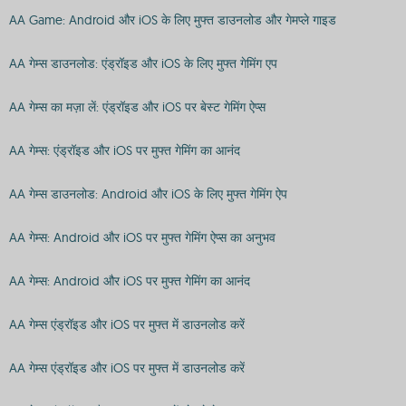
AA Game: Android और iOS के लिए मुफ्त डाउनलोड और गेमप्ले गाइड
AA गेम्स डाउनलोड: एंड्रॉइड और iOS के लिए मुफ्त गेमिंग एप
AA गेम्स का मज़ा लें: एंड्रॉइड और iOS पर बेस्ट गेमिंग ऐप्स
AA गेम्स: एंड्रॉइड और iOS पर मुफ्त गेमिंग का आनंद
AA गेम्स डाउनलोड: Android और iOS के लिए मुफ्त गेमिंग ऐप
AA गेम्स: Android और iOS पर मुफ्त गेमिंग ऐप्स का अनुभव
AA गेम्स: Android और iOS पर मुफ्त गेमिंग का आनंद
AA गेम्स एंड्रॉइड और iOS पर मुफ्त में डाउनलोड करें
AA गेम्स एंड्रॉइड और iOS पर मुफ्त में डाउनलोड करें