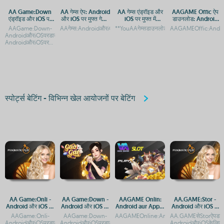
AA Game:Down
AA गेम्स ऐप: Android
AA गेम्स एंड्रॉइड और
AAGAME Offic ऐप
एंड्रॉइड और iOS पर
और iOS पर मुफ्त गेमिंग
iOS पर मुफ्त में
डाउनलोड: Android
डाउनलोड कैसे करें
का आनंद
डाउनलोड करें
और iOS प्लेटफ़ॉर्म
AAGame:Down-
AAगेम्स:AndroidऔरiOSपरमुफ्तगेमिंगकाअनुभवAAगेम्सएंड्रॉइडऔरiOSपरमुफ
**YouAAगेम्सडाउनलोडकरें:AndroidऔरiOSपरमुफ
AAGAMEOffic:Andro
गाइड
AndroidऔरiOSपरडाउनलोडकरेंAAGame:Down-
AndroidऔरiOSपरडाउनलोडकरेंAAGame:Down-
An
स्पोर्ट्स बेटिंग - विभिन्न खेल आयोजनों पर बेटिंग
AA Game:Onli -
AA Game:Down -
AAGAME Onlin:
AA.GAME:Stor -
Android और iOS पर
Android और iOS पर
Android aur Apple
Android और iOS के
मुफ्त गेमिंग एप्लिकेशन
डाउनलोड और इंस्टॉल
ke liye App aur
लिए मुफ्त गेम एक्सेस
AAGame:Onli-
AAGame:Down-
AAGAMEOnline:AndroidऔरAppleपरऐप्सऔर
AA.GAMEसेStorऐपडाउन
करने का तरीका
APK Access
AndroidऔरiOSपरडाउनलोडकरेंAAGame:Onli-
AndroidऔरiOSपरडाउनलोडकरेंAAGame:Down-
AndroidऔरiOSकेलिएमु