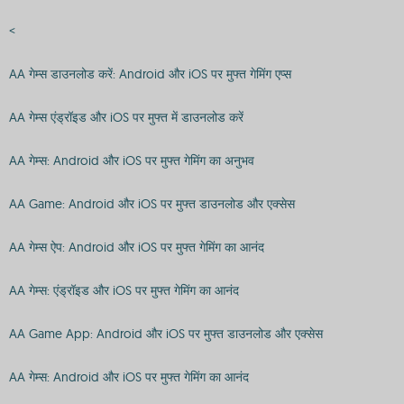
<
AA गेम्स डाउनलोड करें: Android और iOS पर मुफ्त गेमिंग एप्स
AA गेम्स एंड्रॉइड और iOS पर मुफ्त में डाउनलोड करें
AA गेम्स: Android और iOS पर मुफ्त गेमिंग का अनुभव
AA Game: Android और iOS पर मुफ्त डाउनलोड और एक्सेस
AA गेम्स ऐप: Android और iOS पर मुफ्त गेमिंग का आनंद
AA गेम्स: एंड्रॉइड और iOS पर मुफ्त गेमिंग का आनंद
AA Game App: Android और iOS पर मुफ्त डाउनलोड और एक्सेस
AA गेम्स: Android और iOS पर मुफ्त गेमिंग का आनंद