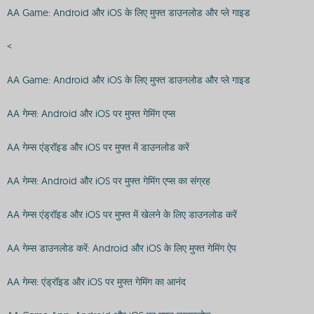
AA Game: Android और iOS के लिए मुफ्त डाउनलोड और प्ले गाइड
<
AA Game: Android और iOS के लिए मुफ्त डाउनलोड और प्ले गाइड
AA गेम्स: Android और iOS पर मुफ्त गेमिंग एप्स
AA गेम्स एंड्रॉइड और iOS पर मुफ्त में डाउनलोड करें
AA गेम्स: Android और iOS पर मुफ्त गेमिंग एप्स का संग्रह
AA गेम्स एंड्रॉइड और iOS पर मुफ्त में खेलने के लिए डाउनलोड करें
AA गेम्स डाउनलोड करें: Android और iOS के लिए मुफ्त गेमिंग ऐप
AA गेम्स: एंड्रॉइड और iOS पर मुफ्त गेमिंग का आनंद