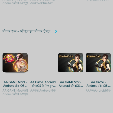
AndroidऔरiOSपरमुफ्तगेमिंगएपAAGame:Onli-
AndroidऔरiOSपरडाउनलोडकरेंAAGame:Down-
An
पोकर रूम - ऑनलाइन पोकर टेबल
AA.GAME:Mobi -
AA Game: Android
AA.GAME:Stor -
AA Game -
Android और iOS के
और iOS के लिए मुफ्त
Android और iOS के
Android और iOS के
लिए ऐप डाउनलोड गाइड
डाउनलोड और एक्सेस
लिए मुफ्त गेम डाउनलोड
लिए मुफ्त डाउनलोड
AA.GAME:MobiपरGenshinImpactAPKडाउनलोडकरें-
AAगेम्स:AndroidऔरiOSपरमुफ्तगेमिंगकाआनंदAAGame:AndroidऔरiOSपर
AAगेम्स:AndroidऔरiOSप
गाइड
और गेमिंग अनुभव
AndroidऔरiOSगाइडAA.GAME:Mobiपरमोबाइलगेमिंगकाआन