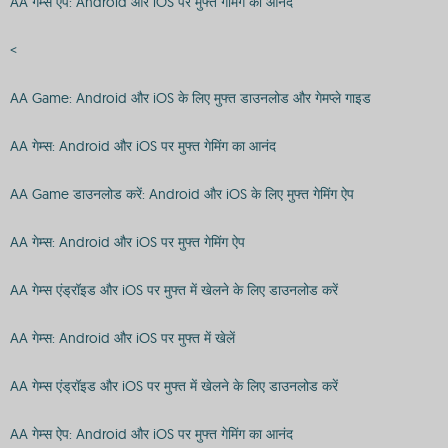
AA गेम्स ऐप: Android और iOS पर मुफ्त गेमिंग का आनंद
<
AA Game: Android और iOS के लिए मुफ्त डाउनलोड और गेमप्ले गाइड
AA गेम्स: Android और iOS पर मुफ्त गेमिंग का आनंद
AA Game डाउनलोड करें: Android और iOS के लिए मुफ्त गेमिंग ऐप
AA गेम्स: Android और iOS पर मुफ्त गेमिंग ऐप
AA गेम्स एंड्रॉइड और iOS पर मुफ्त में खेलने के लिए डाउनलोड करें
AA गेम्स: Android और iOS पर मुफ्त में खेलें
AA गेम्स एंड्रॉइड और iOS पर मुफ्त में खेलने के लिए डाउनलोड करें
AA गेम्स ऐप: Android और iOS पर मुफ्त गेमिंग का आनंद