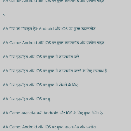
AA Game: Android और iOS पर मुफ्त डाउनलोड और एक्सेस गाइड
<
AA गेम्स का मोबाइल ऐप: Android और iOS पर मुफ्त डाउनलोड
AA Game: Android और iOS पर मुफ्त डाउनलोड और एक्सेस गाइड
AA गेम्स एंड्रॉइड और iOS पर मुफ्त में डाउनलोड करें
AA गेम्स एंड्रॉइड और iOS पर मुफ्त में डाउनलोड करने के लिए उपलब्ध हैं
AA गेम्स एंड्रॉइड और iOS पर मुफ्त में खेलने के लिए
AA गेम्स एंड्रॉइड और iOS पर मु
AA Game डाउनलोड करें: Android और iOS के लिए मुफ्त गेमिंग ऐप
AA Game: Android और iOS पर मुफ्त डाउनलोड और एक्सेस