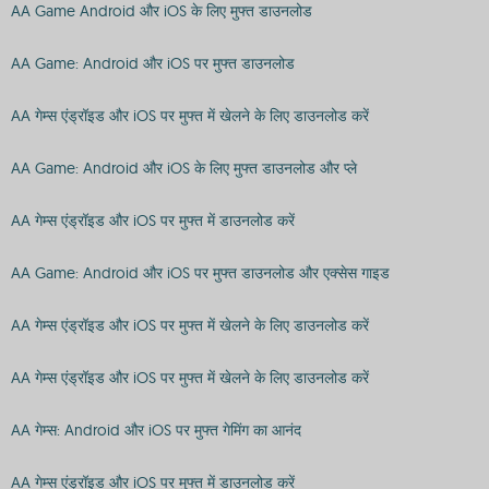
AA Game Android और iOS के लिए मुफ्त डाउनलोड
AA Game: Android और iOS पर मुफ्त डाउनलोड
AA गेम्स एंड्रॉइड और iOS पर मुफ्त में खेलने के लिए डाउनलोड करें
AA Game: Android और iOS के लिए मुफ्त डाउनलोड और प्ले
AA गेम्स एंड्रॉइड और iOS पर मुफ्त में डाउनलोड करें
AA Game: Android और iOS पर मुफ्त डाउनलोड और एक्सेस गाइड
AA गेम्स एंड्रॉइड और iOS पर मुफ्त में खेलने के लिए डाउनलोड करें
AA गेम्स एंड्रॉइड और iOS पर मुफ्त में खेलने के लिए डाउनलोड करें
AA गेम्स: Android और iOS पर मुफ्त गेमिंग का आनंद
AA गेम्स एंड्रॉइड और iOS पर मुफ्त में डाउनलोड करें