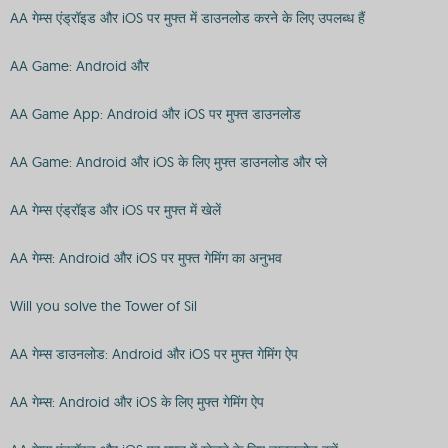
AA गेम्स एंड्रॉइड और iOS पर मुफ्त में डाउनलोड करने के लिए उपलब्ध हैं
AA Game: Android और
AA Game App: Android और iOS पर मुफ्त डाउनलोड
AA Game: Android और iOS के लिए मुफ्त डाउनलोड और प्ले
AA गेम्स एंड्रॉइड और iOS पर मुफ्त में खेलें
AA गेम्स: Android और iOS पर मुफ्त गेमिंग का अनुभव
Will you solve the Tower of Sil
AA गेम्स डाउनलोड: Android और iOS पर मुफ्त गेमिंग ऐप
AA गेम्स: Android और iOS के लिए मुफ्त गेमिंग ऐप