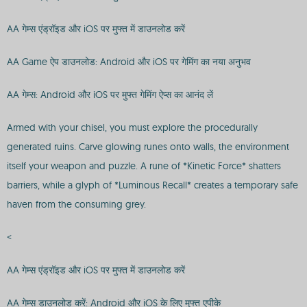
AA गेम्स एंड्रॉइड और iOS पर मुफ्त में डाउनलोड करें
AA Game ऐप डाउनलोड: Android और iOS पर गेमिंग का नया अनुभव
AA गेम्स: Android और iOS पर मुफ्त गेमिंग ऐप्स का आनंद लें
Armed with your chisel, you must explore the procedurally
generated ruins. Carve glowing runes onto walls, the environment
itself your weapon and puzzle. A rune of *Kinetic Force* shatters
barriers, while a glyph of *Luminous Recall* creates a temporary safe
haven from the consuming grey.
<
AA गेम्स एंड्रॉइड और iOS पर मुफ्त में डाउनलोड करें
AA गेम्स डाउनलोड करें: Android और iOS के लिए मुफ्त एपीके