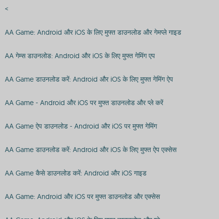
<
AA Game: Android और iOS के लिए मुफ्त डाउनलोड और गेमप्ले गाइड
AA गेम्स डाउनलोड: Android और iOS के लिए मुफ्त गेमिंग एप
AA Game डाउनलोड करें: Android और iOS के लिए मुफ्त गेमिंग ऐप
AA Game - Android और iOS पर मुफ्त डाउनलोड और प्ले करें
AA Game ऐप डाउनलोड - Android और iOS पर मुफ्त गेमिंग
AA Game डाउनलोड करें: Android और iOS के लिए मुफ्त ऐप एक्सेस
AA Game कैसे डाउनलोड करें: Android और iOS गाइड
AA Game: Android और iOS पर मुफ्त डाउनलोड और एक्सेस