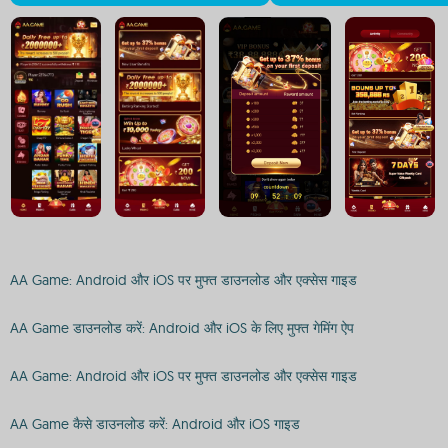
AA Game: Android और iOS पर मुफ्त डाउनलोड और एक्सेस गाइड
AA Game डाउनलोड करें: Android और iOS के लिए मुफ्त गेमिंग ऐप
AA Game: Android और iOS पर मुफ्त डाउनलोड और एक्सेस गाइड
AA Game कैसे डाउनलोड करें: Android और iOS गाइड