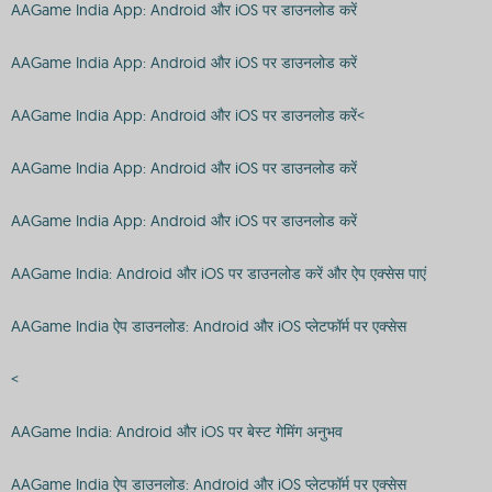
AAGame India App: Android और iOS पर डाउनलोड करें
AAGame India App: Android और iOS पर डाउनलोड करें
AAGame India App: Android और iOS पर डाउनलोड करें<
AAGame India App: Android और iOS पर डाउनलोड करें
AAGame India App: Android और iOS पर डाउनलोड करें
AAGame India: Android और iOS पर डाउनलोड करें और ऐप एक्सेस पाएं
AAGame India ऐप डाउनलोड: Android और iOS प्लेटफॉर्म पर एक्सेस
<
AAGame India: Android और iOS पर बेस्ट गेमिंग अनुभव
AAGame India ऐप डाउनलोड: Android और iOS प्लेटफॉर्म पर एक्सेस