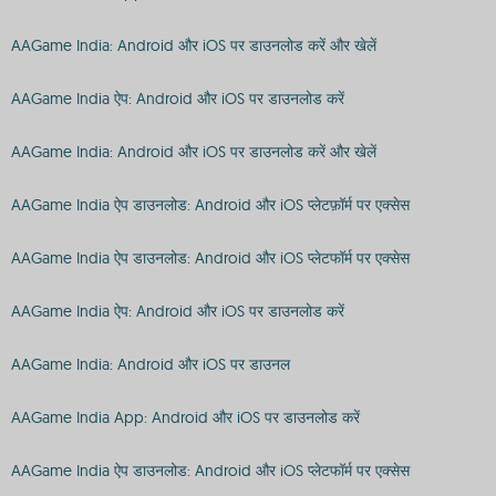
AAGame India: Android और iOS पर डाउनलोड करें और खेलें
AAGame India ऐप: Android और iOS पर डाउनलोड करें
AAGame India: Android और iOS पर डाउनलोड करें और खेलें
AAGame India ऐप डाउनलोड: Android और iOS प्लेटफ़ॉर्म पर एक्सेस
AAGame India ऐप डाउनलोड: Android और iOS प्लेटफॉर्म पर एक्सेस
AAGame India ऐप: Android और iOS पर डाउनलोड करें
AAGame India: Android और iOS पर डाउनल
AAGame India App: Android और iOS पर डाउनलोड करें
AAGame India ऐप डाउनलोड: Android और iOS प्लेटफॉर्म पर एक्सेस