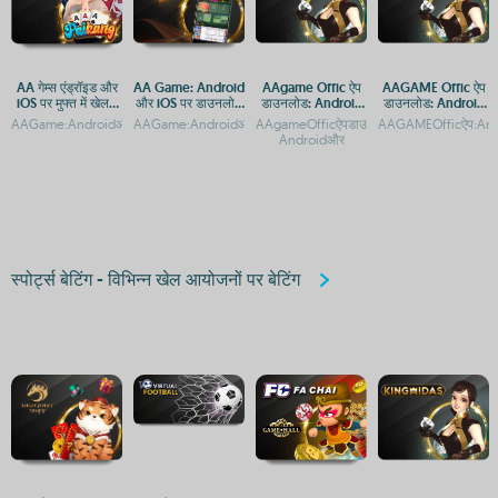
AA गेम्स एंड्रॉइड और
AA Game: Android
AAgame Offic ऐप
AAGAME Offic ऐप
iOS पर मुफ्त में खेलने
और iOS पर डाउनलोड
डाउनलोड: Android
डाउनलोड: Android
के लिए डाउनलोड करें
और एक्सेस गाइड
और iOS प्लेटफ़ॉर्म पर
और iOS प्लेटफ़ॉर्म
AAGame:AndroidऔरiOSकेलिएमुफ्तडाउनलोडऔरप्लेAAगेम्सएंड्रॉइडऔरiOSपरमुफ्तमेंडाउनलोडकरन
AAGame:AndroidऔरiOSपरमुफ्तडाउनलोडAAGame:AndroidऔरiOSपर
AAgameOfficऐपडाउनलोड:AndroidऔरiOSप्लेटफ़
AAGAMEOfficऐप:And
गेमिंग एक्सेस
गाइड
Androidऔर
स्पोर्ट्स बेटिंग - विभिन्न खेल आयोजनों पर बेटिंग