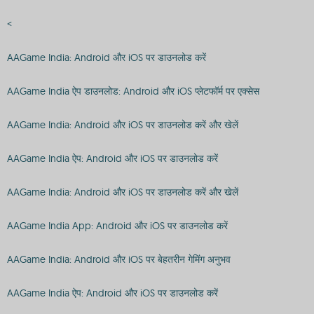
<
AAGame India: Android और iOS पर डाउनलोड करें
AAGame India ऐप डाउनलोड: Android और iOS प्लेटफॉर्म पर एक्सेस
AAGame India: Android और iOS पर डाउनलोड करें और खेलें
AAGame India ऐप: Android और iOS पर डाउनलोड करें
AAGame India: Android और iOS पर डाउनलोड करें और खेलें
AAGame India App: Android और iOS पर डाउनलोड करें
AAGame India: Android और iOS पर बेहतरीन गेमिंग अनुभव
AAGame India ऐप: Android और iOS पर डाउनलोड करें