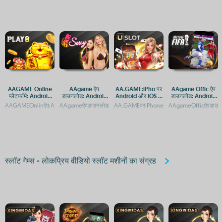
AAGAME Online
AAgame ऐप
AA.GAME:iPho पर
AAgame Offic ऐप
प्लेटफ़ॉर्म: Android
डाउनलोड: Android
Android और iOS के
डाउनलोड: Android
और iOS पर एक्सेस
और iOS प्लेटफ़ॉर्म पर
लिए मोबाइल गेम्स
और iOS प्लेटफ़ॉर्म पर
AAGAMEOnlinऐप:AndroidऔरAppleपरएक्सेसकरेंAAGAMEOnlineऐप:AndroidऔरAppleपर
AAgameऐपडाउनलोड:AndroidऔरiOSप्लेटफ़ॉर्मपरगेमिंगएक्सेसAAgameऐ
AA.GAMEपरiPhoneकेलिएGenshinImpactAPK
AAgameOfficऐपडाउनलो
कैसे करें
गेमिंग एक्सेस
डाउनलोड करें
एक्सेस गाइड
स्लॉट गेम्स - लोकप्रिय वीडियो स्लॉट मशीनों का संग्रह