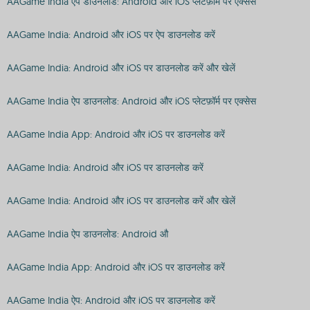
AAGame India ऐप डाउनलोड: Android और iOS प्लेटफ़ॉर्म पर एक्सेस
AAGame India: Android और iOS पर ऐप डाउनलोड करें
AAGame India: Android और iOS पर डाउनलोड करें और खेलें
AAGame India ऐप डाउनलोड: Android और iOS प्लेटफ़ॉर्म पर एक्सेस
AAGame India App: Android और iOS पर डाउनलोड करें
AAGame India: Android और iOS पर डाउनलोड करें
AAGame India: Android और iOS पर डाउनलोड करें और खेलें
AAGame India ऐप डाउनलोड: Android औ
AAGame India App: Android और iOS पर डाउनलोड करें
AAGame India ऐप: Android और iOS पर डाउनलोड करें