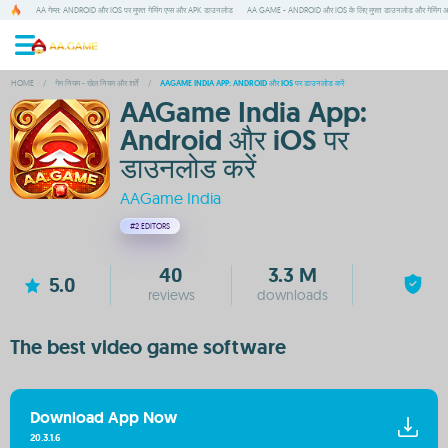
AA गेम्स: ANDROID और IOS पर मुफ्त गेमिंग एप्स और APK डाउनलोड
AA GAME - ANDROID और IOS के लिए मुफ्त डाउनलोड और गेमिंग 
HOME
/
गेम नियम - खेल नियम और शर्तें
/
AAGAME INDIA APP: ANDROID और IOS पर डाउनलोड करें
AAGame India App:
Android और iOS पर
डाउनलोड करें
AAGame India
#2
EDITORS
40
3.3 M
5.0
reviews
downloads
The best video game software
Download App Now
20.3.1.6