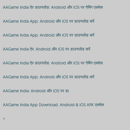
AAGame India ऐप डाउनलोड: Android और iOS पर गेमिंग एक्सेस
AAGame India App: Android और iOS पर डाउनलोड करें
AAGame India App: Android और iOS पर डाउनलोड करें
AAGame India ऐप: Android और iOS पर डाउनलोड करें
AAGame India ऐप डाउनलोड: Android और iOS पर गेमिंग एक्सेस
AAGame India App: Android और iOS पर डाउनलोड करें
AAGame India: Android और iOS पर डा
AAGame India App Download: Android & iOS APK एक्सेस
<