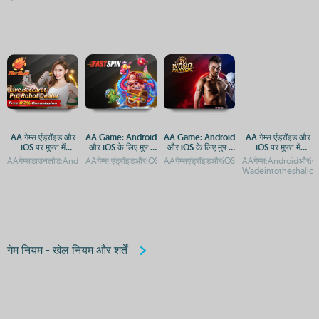
AA गेम्स एंड्रॉइड और
AA Game: Android
AA Game: Android
AA गेम्स एंड्रॉइड और
iOS पर मुफ्त में
और iOS के लिए मुफ्त
और iOS के लिए मुफ्त
iOS पर मुफ्त में
डाउनलोड करने के लिए
डाउनलोड और गेमप्ले
डाउनलोड और प्ले
डाउनलोड करने के लिए
AAगेम्सडाउनलोड:AndroidऔरiOSपरमुफ्तगेमिंगएप्सAAगेम्स:AndroidऔरiOSकेलिएमुफ्तगेमिंगऐप्सAA
AAगेम्स:एंड्रॉइडऔरiOSपरमुफ्तगेमिंगकाआनंदAAगेम्सडाउनलोडकरें:Androidऔ
AAगेम्सएंड्रॉइडऔरiOSपरमुफ्तमेंडाउनलोडकरेंAAग
AAगेम्स:AndroidऔरiOSप
उपलब्ध हैं
गाइड
उपलब्ध हैं
Wadeintotheshallow
गेम नियम - खेल नियम और शर्तें