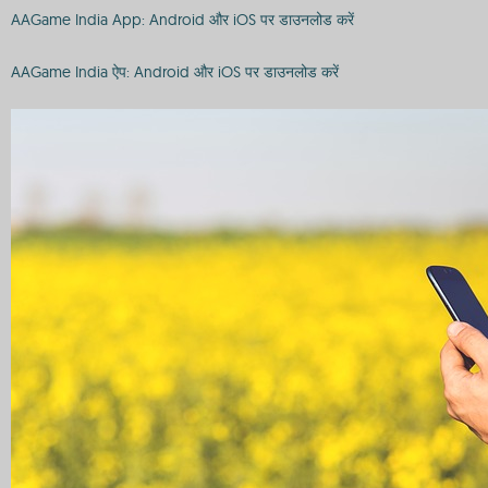
AAGame India App: Android और iOS पर डाउनलोड करें
AAGame India ऐप: Android और iOS पर डाउनलोड करें