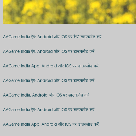
AAGame India ऐप: Android और iOS पर कैसे डाउनलोड करें
AAGame India ऐप: Android और iOS पर डाउनलोड करें
AAGame India App: Android और iOS पर डाउनलोड करें
AAGame India ऐप: Android और iOS पर डाउनलोड करें
AAGame India: Android और iOS पर डाउनलोड करें
AAGame India ऐप: Android और iOS पर डाउनलोड करें
AAGame India App: Android और iOS पर डाउनलोड करें