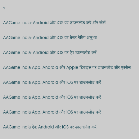
<
AAGame India: Android और iOS पर डाउनलोड करें और खेलें
AAGame India: Android और iOS पर बेस्ट गेमिंग अनुभव
AAGame India: Android और iOS पर ऐप डाउनलोड करें
AAGame India App: Android और Apple डिवाइस पर डाउनलोड और एक्सेस
AAGame India App: Android और iOS पर डाउनलोड करें
AAGame India App: Android और iOS पर डाउनलोड करें
AAGame India App: Android और iOS पर डाउनलोड करें
AAGame India ऐप: Android और iOS पर डाउनलोड करें