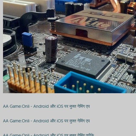
AA Game:Onli - Android और iOS पर मुफ्त गेमिंग एप
AA Game:Onli - Android और iOS पर मुफ्त गेमिंग एप
AA Game:Onli - Android और iOS पर मुफ्त गेमिंग एपीके