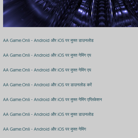
AA Game:Onli - Android और iOS पर मुफ्त डाउनलोड
AA Game:Onli - Android और iOS पर मुफ्त गेमिंग एप
AA Game:Onli - Android और iOS पर मुफ्त गेमिंग एप
AA Game:Onli - Android और iOS पर डाउनलोड करें
AA Game:Onli - Android और iOS पर मुफ्त गेमिंग एप्लिकेशन
AA Game:Onli - Android और iOS पर मुफ्त डाउनलोड
AA Game:Onli - Android और iOS पर मुफ्त गेमिंग