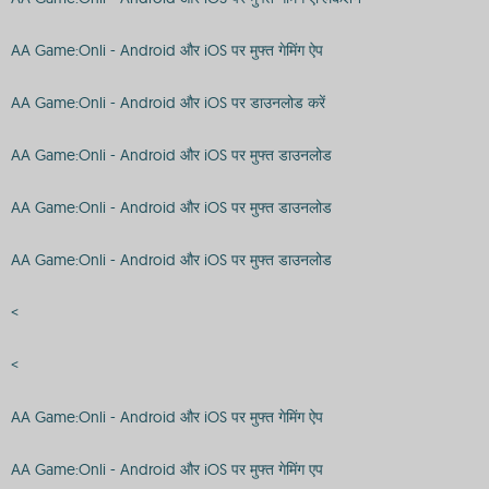
AA Game:Onli - Android और iOS पर मुफ्त गेमिंग ऐप
AA Game:Onli - Android और iOS पर डाउनलोड करें
AA Game:Onli - Android और iOS पर मुफ्त डाउनलोड
AA Game:Onli - Android और iOS पर मुफ्त डाउनलोड
AA Game:Onli - Android और iOS पर मुफ्त डाउनलोड
<
<
AA Game:Onli - Android और iOS पर मुफ्त गेमिंग ऐप
AA Game:Onli - Android और iOS पर मुफ्त गेमिंग एप