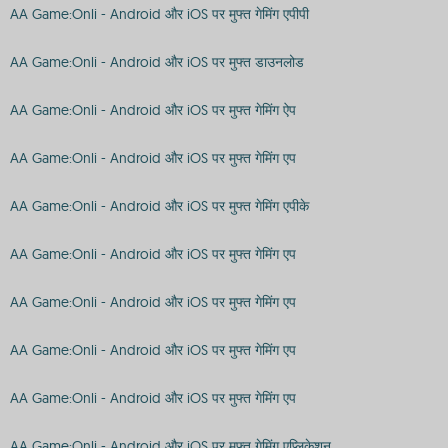
AA Game:Onli - Android और iOS पर मुफ्त गेमिंग एपीपी
AA Game:Onli - Android और iOS पर मुफ्त डाउनलोड
AA Game:Onli - Android और iOS पर मुफ्त गेमिंग ऐप
AA Game:Onli - Android और iOS पर मुफ्त गेमिंग एप
AA Game:Onli - Android और iOS पर मुफ्त गेमिंग एपीके
AA Game:Onli - Android और iOS पर मुफ्त गेमिंग एप
AA Game:Onli - Android और iOS पर मुफ्त गेमिंग एप
AA Game:Onli - Android और iOS पर मुफ्त गेमिंग एप
AA Game:Onli - Android और iOS पर मुफ्त गेमिंग एप
AA Game:Onli - Android और iOS पर मुफ्त गेमिंग एप्लिकेशन