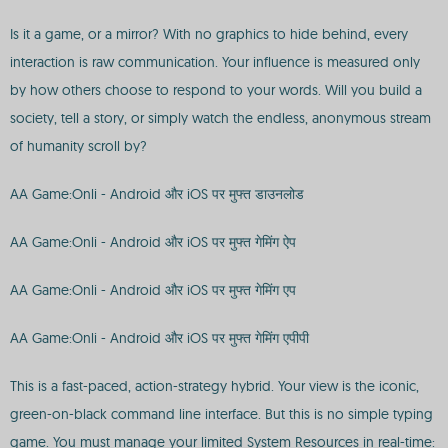
Is it a game, or a mirror? With no graphics to hide behind, every
interaction is raw communication. Your influence is measured only
by how others choose to respond to your words. Will you build a
society, tell a story, or simply watch the endless, anonymous stream
of humanity scroll by?
AA Game:Onli - Android और iOS पर मुफ्त डाउनलोड
AA Game:Onli - Android और iOS पर मुफ्त गेमिंग ऐप
AA Game:Onli - Android और iOS पर मुफ्त गेमिंग एप
AA Game:Onli - Android और iOS पर मुफ्त गेमिंग एपीपी
This is a fast-paced, action-strategy hybrid. Your view is the iconic,
green-on-black command line interface. But this is no simple typing
game. You must manage your limited System Resources in real-time: