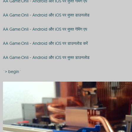
AA Game:Onli - Android और iOS पर मुफ्त गेमिंग एप
AA Game:Onli - Android और iOS पर मुफ्त डाउनलोड
AA Game:Onli - Android और iOS पर मुफ्त गेमिंग एप
AA Game:Onli - Android और iOS पर डाउनलोड करें
AA Game:Onli - Android और iOS पर मुफ्त डाउनलोड
`> begin`