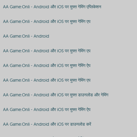
AA Game:Onli - Android और iOS पर मुफ्त गेमिंग एप्लिकेशन
AA Game:Onli - Android और iOS पर मुफ्त गेमिंग एप
AA Game:Onli - Android
AA Game:Onli - Android और iOS पर मुफ्त गेमिंग एप
AA Game:Onli - Android और iOS पर मुफ्त गेमिंग ऐप
AA Game:Onli - Android और iOS पर मुफ्त गेमिंग एप
AA Game:Onli - Android और iOS पर मुफ्त डाउनलोड और गेमिंग
AA Game:Onli - Android और iOS पर मुफ्त गेमिंग ऐप
AA Game:Onli - Android और iOS पर डाउनलोड करें