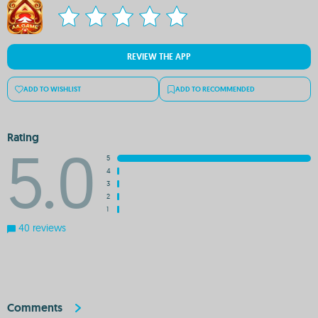
REVIEW THE APP
ADD TO WISHLIST
ADD TO RECOMMENDED
Rating
5.0
5
4
3
2
1
40 reviews
Comments