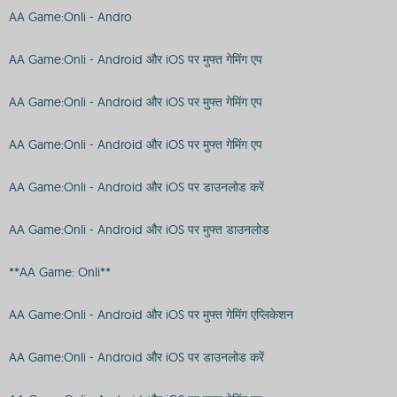
AA Game:Onli - Andro
AA Game:Onli - Android और iOS पर मुफ्त गेमिंग एप
AA Game:Onli - Android और iOS पर मुफ्त गेमिंग एप
AA Game:Onli - Android और iOS पर मुफ्त गेमिंग एप
AA Game:Onli - Android और iOS पर डाउनलोड करें
AA Game:Onli - Android और iOS पर मुफ्त डाउनलोड
**AA Game: Onli**
AA Game:Onli - Android और iOS पर मुफ्त गेमिंग एप्लिकेशन
AA Game:Onli - Android और iOS पर डाउनलोड करें