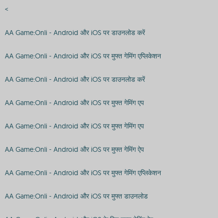
<
AA Game:Onli - Android और iOS पर डाउनलोड करें
AA Game:Onli - Android और iOS पर मुफ्त गेमिंग एप्लिकेशन
AA Game:Onli - Android और iOS पर डाउनलोड करें
AA Game:Onli - Android और iOS पर मुफ्त गेमिंग एप
AA Game:Onli - Android और iOS पर मुफ्त गेमिंग एप
AA Game:Onli - Android और iOS पर मुफ्त गेमिंग ऐप
AA Game:Onli - Android और iOS पर मुफ्त गेमिंग एप्लिकेशन
AA Game:Onli - Android और iOS पर मुफ्त डाउनलोड