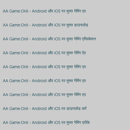
AA Game:Onli - Android और iOS पर मुफ्त गेमिंग एप
AA Game:Onli - Android और iOS पर मुफ्त डाउनलोड
AA Game:Onli - Android और iOS पर मुफ्त गेमिंग एप्लिकेशन
AA Game:Onli - Android और iOS पर मुफ्त गेमिंग ऐप
AA Game:Onli - Android और iOS पर मुफ्त गेमिंग एप
AA Game:Onli - Android और iOS पर मुफ्त गेमिंग एप
AA Game:Onli - Android और iOS पर मुफ्त गेमिंग एप
AA Game:Onli - Android और iOS पर डाउनलोड करें
AA Game:Onli - Android और iOS पर मुफ्त गेमिंग एपीके