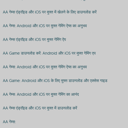
AA गेम्स एंड्रॉइड और iOS पर मुफ्त में खेलने के लिए डाउनलोड करें
AA गेम्स: Android और iOS पर मुफ्त गेमिंग ऐप्स का अनुभव
AA गेम्स एंड्रॉइड और iOS पर मुफ्त गेमिंग ऐप
AA Game डाउनलोड करें: Android और iOS पर मुफ्त गेमिंग एप
AA गेम्स: Android और iOS पर मुफ्त गेमिंग ऐप्स का अनुभव
AA Game: Android और iOS के लिए मुफ्त डाउनलोड और एक्सेस गाइड
AA गेम्स: Android और iOS पर मुफ्त गेमिंग का आनंद
AA गेम्स एंड्रॉइड और iOS पर मुफ्त में डाउनलोड करें
AA गेम्स: