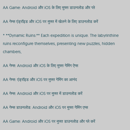
AA Game: Android और iOS के लिए मुफ्त डाउनलोड और प्ले
AA गेम्स एंड्रॉइड और iOS पर मुफ्त में खेलने के लिए डाउनलोड करें
* **Dynamic Ruins:** Each expedition is unique. The labyrinthine
ruins reconfigure themselves, presenting new puzzles, hidden
chambers,
AA गेम्स: Android और iOS के लिए मुफ्त गेमिंग ऐप्स
AA गेम्स: एंड्रॉइड और iOS पर मुफ्त गेमिंग का आनंद
AA गेम्स: Android और iOS पर मुफ्त में डाउनलोड करें
AA गेम्स डाउनलोड: Android और iOS पर मुफ्त गेमिंग एप्स
AA Game: Android और iOS पर मुफ्त डाउनलोड और प्ले करें