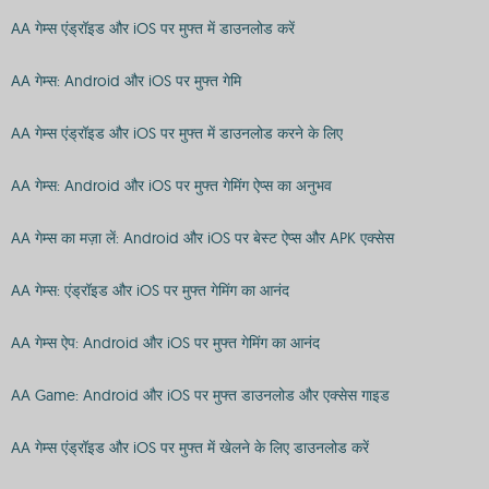
AA गेम्स एंड्रॉइड और iOS पर मुफ्त में डाउनलोड करें
AA गेम्स: Android और iOS पर मुफ्त गेमि
AA गेम्स एंड्रॉइड और iOS पर मुफ्त में डाउनलोड करने के लिए
AA गेम्स: Android और iOS पर मुफ्त गेमिंग ऐप्स का अनुभव
AA गेम्स का मज़ा लें: Android और iOS पर बेस्ट ऐप्स और APK एक्सेस
AA गेम्स: एंड्रॉइड और iOS पर मुफ्त गेमिंग का आनंद
AA गेम्स ऐप: Android और iOS पर मुफ्त गेमिंग का आनंद
AA Game: Android और iOS पर मुफ्त डाउनलोड और एक्सेस गाइड
AA गेम्स एंड्रॉइड और iOS पर मुफ्त में खेलने के लिए डाउनलोड करें