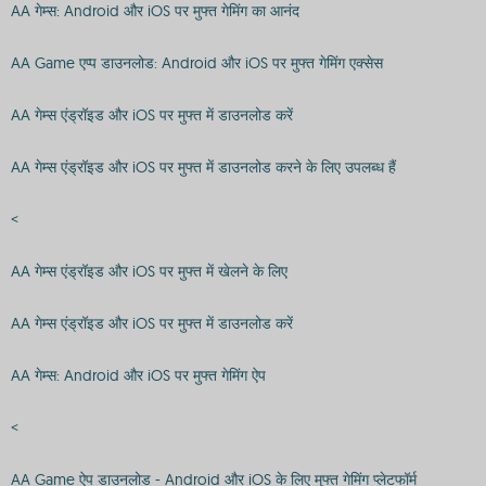
AA गेम्स: Android और iOS पर मुफ्त गेमिंग का आनंद
AA Game एप्प डाउनलोड: Android और iOS पर मुफ्त गेमिंग एक्सेस
AA गेम्स एंड्रॉइड और iOS पर मुफ्त में डाउनलोड करें
AA गेम्स एंड्रॉइड और iOS पर मुफ्त में डाउनलोड करने के लिए उपलब्ध हैं
<
AA गेम्स एंड्रॉइड और iOS पर मुफ्त में खेलने के लिए
AA गेम्स एंड्रॉइड और iOS पर मुफ्त में डाउनलोड करें
AA गेम्स: Android और iOS पर मुफ्त गेमिंग ऐप
<
AA Game ऐप डाउनलोड - Android और iOS के लिए मुफ्त गेमिंग प्लेटफॉर्म