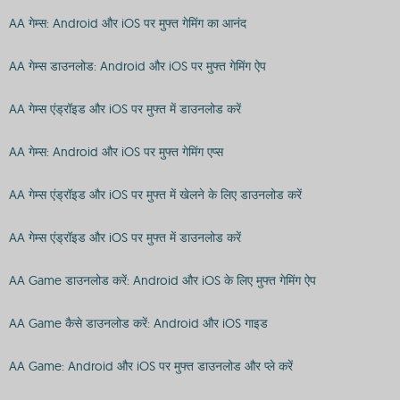
AA गेम्स: Android और iOS पर मुफ्त गेमिंग का आनंद
AA गेम्स डाउनलोड: Android और iOS पर मुफ्त गेमिंग ऐप
AA गेम्स एंड्रॉइड और iOS पर मुफ्त में डाउनलोड करें
AA गेम्स: Android और iOS पर मुफ्त गेमिंग एप्स
AA गेम्स एंड्रॉइड और iOS पर मुफ्त में खेलने के लिए डाउनलोड करें
AA गेम्स एंड्रॉइड और iOS पर मुफ्त में डाउनलोड करें
AA Game डाउनलोड करें: Android और iOS के लिए मुफ्त गेमिंग ऐप
AA Game कैसे डाउनलोड करें: Android और iOS गाइड
AA Game: Android और iOS पर मुफ्त डाउनलोड और प्ले करें