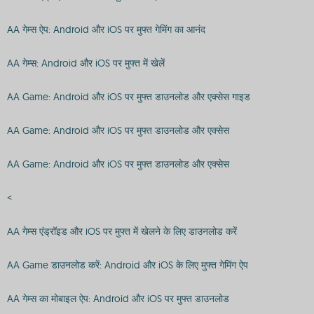
AA गेम्स ऐप: Android और iOS पर मुफ्त गेमिंग का आनंद
AA गेम्स: Android और iOS पर मुफ्त में खेलें
AA Game: Android और iOS पर मुफ्त डाउनलोड और एक्सेस गाइड
AA Game: Android और iOS पर मुफ्त डाउनलोड और एक्सेस
AA Game: Android और iOS पर मुफ्त डाउनलोड और एक्सेस
<
AA गेम्स एंड्रॉइड और iOS पर मुफ्त में खेलने के लिए डाउनलोड करें
AA Game डाउनलोड करें: Android और iOS के लिए मुफ्त गेमिंग ऐप
AA गेम्स का मोबाइल ऐप: Android और iOS पर मुफ्त डाउनलोड