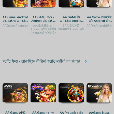
AA Game: Android
AA.GAME:Stor -
AA.GAME ऐप
AA Game डाउनलोड
और iOS पर डाउनलोड
Android और iOS के
डाउनलोड: Android
करें: Android और
और एक्सेस गाइड
लिए मुफ्त ऐप डाउनलोड
और iOS प्लेटफ़ॉर्म पर
iOS के लिए मुफ्त ऐप
AAGame:AndroidऔरiOSपरडाउनलोडगाइडAAगेम्सएंड्रॉइडऔरiOSपरमुफ्तगेम्सAAGame:Andro
AA.GAME:Stor-
【AA.GAME】
AAगेम्स:AndroidऔरiOS
करें
गेमिंग एक्सेस
एक्सेस
AndroidऔरiOSपरगेमिंगएक्सेसAA.GAME:Stor-
केमाध्यमसेAndroidऔरiOSडिवाइसपरगेमएक्सेसक
AndroidऔरiOSकेलिएमुफ्तऐपडाउनलोडAA.GA
स्लॉट गेम्स - लोकप्रिय वीडियो स्लॉट मशीनों का संग्रह
AA Game APK:
AA.Game पर मुफ्त
AA गेम्स एंड्रॉइड और
AAGame India: