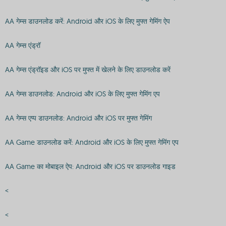
AA गेम्स डाउनलोड करें: Android और iOS के लिए मुफ्त गेमिंग ऐप
AA गेम्स एंड्रॉ
AA गेम्स एंड्रॉइड और iOS पर मुफ्त में खेलने के लिए डाउनलोड करें
AA गेम्स डाउनलोड: Android और iOS के लिए मुफ्त गेमिंग एप
AA गेम्स एप्प डाउनलोड: Android और iOS पर मुफ्त गेमिंग
AA Game डाउनलोड करें: Android और iOS के लिए मुफ्त गेमिंग एप
AA Game का मोबाइल ऐप: Android और iOS पर डाउनलोड गाइड
<
<