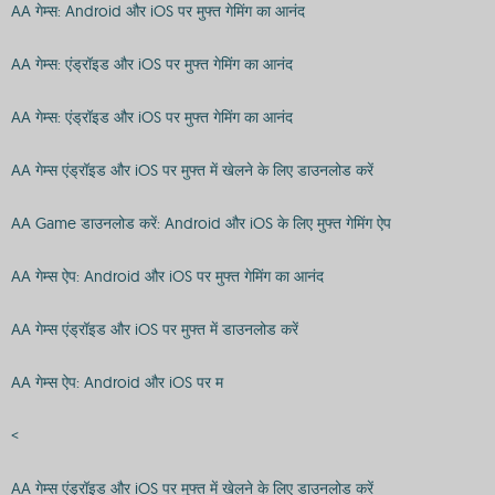
AA गेम्स: Android और iOS पर मुफ्त गेमिंग का आनंद
AA गेम्स: एंड्रॉइड और iOS पर मुफ्त गेमिंग का आनंद
AA गेम्स: एंड्रॉइड और iOS पर मुफ्त गेमिंग का आनंद
AA गेम्स एंड्रॉइड और iOS पर मुफ्त में खेलने के लिए डाउनलोड करें
AA Game डाउनलोड करें: Android और iOS के लिए मुफ्त गेमिंग ऐप
AA गेम्स ऐप: Android और iOS पर मुफ्त गेमिंग का आनंद
AA गेम्स एंड्रॉइड और iOS पर मुफ्त में डाउनलोड करें
AA गेम्स ऐप: Android और iOS पर म
<
AA गेम्स एंड्रॉइड और iOS पर मुफ्त में खेलने के लिए डाउनलोड करें