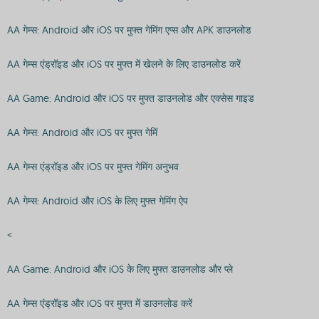
AA गेम्स: Android और iOS पर मुफ्त गेमिंग एप्स और APK डाउनलोड
AA गेम्स एंड्रॉइड और iOS पर मुफ्त में खेलने के लिए डाउनलोड करें
AA Game: Android और iOS पर मुफ्त डाउनलोड और एक्सेस गाइड
AA गेम्स: Android और iOS पर मुफ्त गेमिं
AA गेम्स एंड्रॉइड और iOS पर मुफ्त गेमिंग अनुभव
AA गेम्स: Android और iOS के लिए मुफ्त गेमिंग ऐप
<
AA Game: Android और iOS के लिए मुफ्त डाउनलोड और प्ले
AA गेम्स एंड्रॉइड और iOS पर मुफ्त में डाउनलोड करें