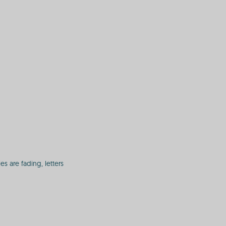
s are fading, letters