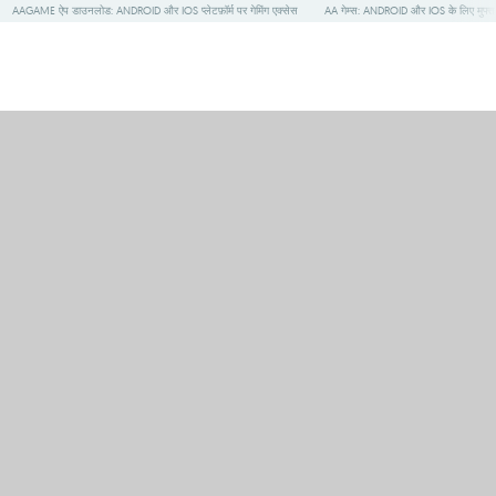
AAGAME ऐप डाउनलोड: ANDROID और IOS प्लेटफ़ॉर्म पर गेमिंग एक्सेस
AA गेम्स: ANDROID और IOS के लिए मुफ्त ग