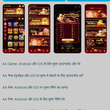
AA Game: Android और iOS के लिए मुफ्त डाउनलोड और प्ले
AA गेम्स एंड्रॉइड और iOS पर मुफ्त में खेलने के लिए डाउनलोड करें
AA गेम्स: Android और iOS पर मुफ्त गेमिंग का आनंद
AA गेम्स: Android और iOS के लिए मुफ्त गेमिंग ऐप