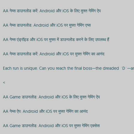
AA गेम्स डाउनलोड करें: Android और iOS के लिए मुफ्त गेमिंग ऐप
AA गेम्स डाउनलोड: Android और iOS पर मुफ्त गेमिंग एप्स
AA गेम्स एंड्रॉइड और iOS पर मुफ्त में डाउनलोड करने के लिए उपलब्ध हैं
AA गेम्स डाउनलोड करें: Android और iOS पर मुफ्त गेमिंग का आनंद
Each run is unique. Can you reach the final boss—the dreaded `D`
<
AA Game डाउनलोड: Android और iOS के लिए मुफ्त गेमिंग ऐप
AA गेम्स ऐप: Android और iOS पर मुफ्त गेमिंग का आनंद
AA Game डाउनलोड: Android और iOS पर मुफ्त गेमिंग एक्सेस