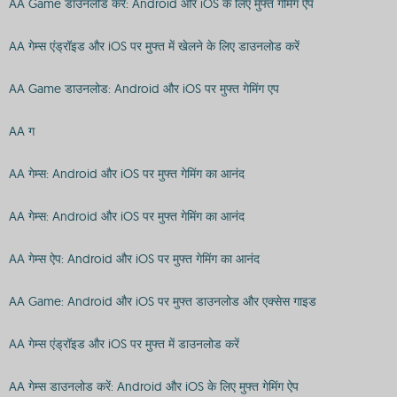
AA Game डाउनलोड करें: Android और iOS के लिए मुफ्त गेमिंग ऐप
AA गेम्स एंड्रॉइड और iOS पर मुफ्त में खेलने के लिए डाउनलोड करें
AA Game डाउनलोड: Android और iOS पर मुफ्त गेमिंग एप
AA ग
AA गेम्स: Android और iOS पर मुफ्त गेमिंग का आनंद
AA गेम्स: Android और iOS पर मुफ्त गेमिंग का आनंद
AA गेम्स ऐप: Android और iOS पर मुफ्त गेमिंग का आनंद
AA Game: Android और iOS पर मुफ्त डाउनलोड और एक्सेस गाइड
AA गेम्स एंड्रॉइड और iOS पर मुफ्त में डाउनलोड करें
AA गेम्स डाउनलोड करें: Android और iOS के लिए मुफ्त गेमिंग ऐप