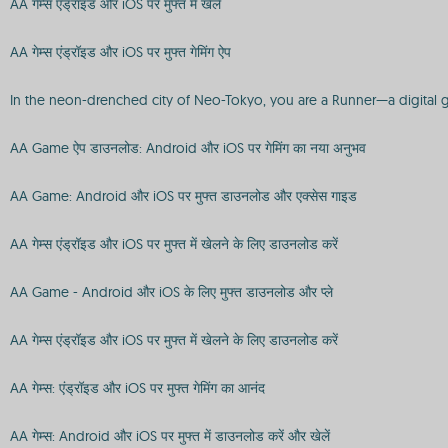
AA गेम्स एंड्रॉइड और iOS पर मुफ्त में खेलें
AA गेम्स एंड्रॉइड और iOS पर मुफ्त गेमिंग ऐप
In the neon-drenched city of Neo-Tokyo, you are a Runner—a digital gh
AA Game ऐप डाउनलोड: Android और iOS पर गेमिंग का नया अनुभव
AA Game: Android और iOS पर मुफ्त डाउनलोड और एक्सेस गाइड
AA गेम्स एंड्रॉइड और iOS पर मुफ्त में खेलने के लिए डाउनलोड करें
AA Game - Android और iOS के लिए मुफ्त डाउनलोड और प्ले
AA गेम्स एंड्रॉइड और iOS पर मुफ्त में खेलने के लिए डाउनलोड करें
AA गेम्स: एंड्रॉइड और iOS पर मुफ्त गेमिंग का आनंद
AA गेम्स: Android और iOS पर मुफ्त में डाउनलोड करें और खेलें