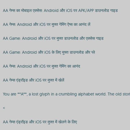
AA गेम्स का मोबाइल एक्सेस: Android और iOS पर APK/APP डाउनलोड गाइड
AA गेम्स: Android और iOS पर मुफ्त गेमिंग ऐप्स का आनंद लें
AA Game: Android और iOS पर मुफ्त डाउनलोड और एक्सेस गाइड
AA Game: Android और iOS के लिए मुफ्त डाउनलोड और प्ले
AA गेम्स: Android और iOS पर मुफ्त गेमिंग का आनंद
AA गेम्स एंड्रॉइड और iOS पर मुफ्त में खेलें
You are **A**, a lost glyph in a crumbling alphabet world. The old storie
<
AA गेम्स एंड्रॉइड और iOS पर मुफ्त में खेलने के लिए