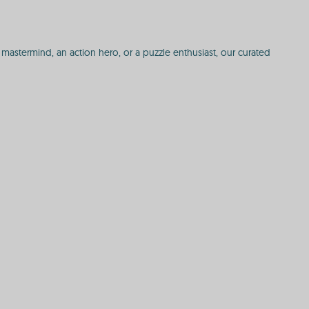
 mastermind, an action hero, or a puzzle enthusiast, our curated