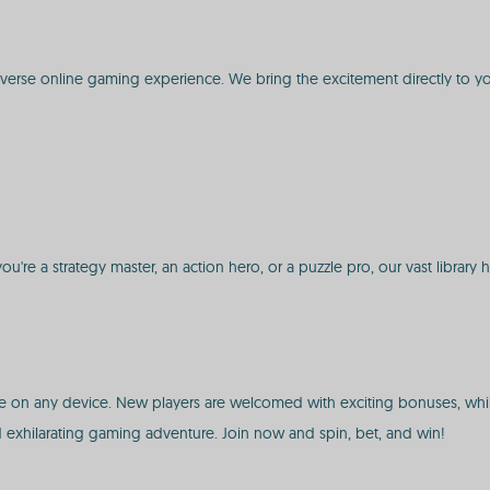
iverse online gaming experience. We bring the excitement directly to yo
're a strategy master, an action hero, or a puzzle pro, our vast libra
 on any device. New players are welcomed with exciting bonuses, while
exhilarating gaming adventure. Join now and spin, bet, and win!