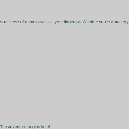
t universe of games awaits at your fingertips. Whether you're a strategy
 The adventure begins here!