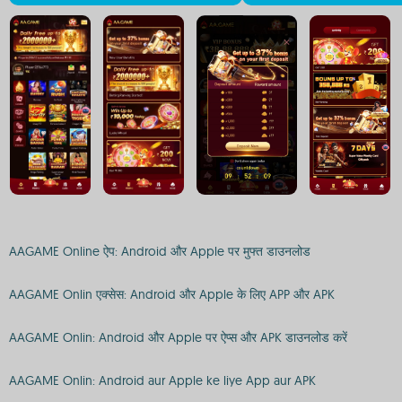
AAGAME Online ऐप: Android और Apple पर मुफ्त डाउनलोड
AAGAME Onlin एक्सेस: Android और Apple के लिए APP और APK
AAGAME Onlin: Android और Apple पर ऐप्स और APK डाउनलोड करें
AAGAME Onlin: Android aur Apple ke liye App aur APK