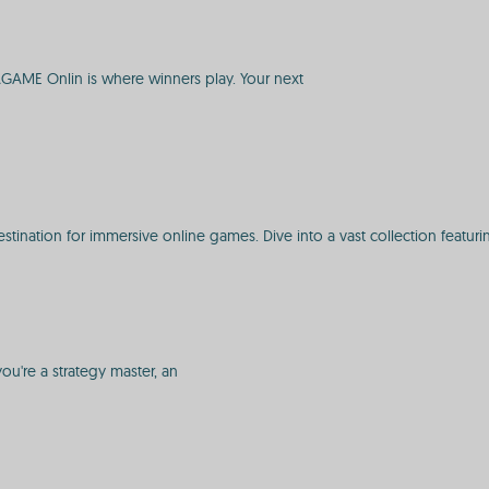
GAME Onlin is where winners play. Your next
tion for immersive online games. Dive into a vast collection featuring t
u're a strategy master, an