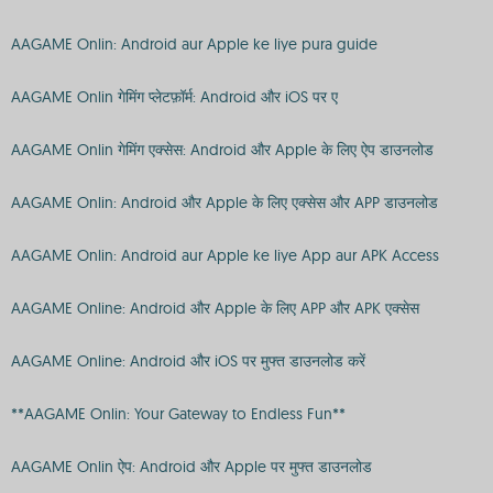
AAGAME Onlin: Android aur Apple ke liye pura guide
AAGAME Onlin गेमिंग प्लेटफ़ॉर्म: Android और iOS पर ए
AAGAME Onlin गेमिंग एक्सेस: Android और Apple के लिए ऐप डाउनलोड
AAGAME Onlin: Android और Apple के लिए एक्सेस और APP डाउनलोड
AAGAME Onlin: Android aur Apple ke liye App aur APK Access
AAGAME Online: Android और Apple के लिए APP और APK एक्सेस
AAGAME Online: Android और iOS पर मुफ्त डाउनलोड करें
**AAGAME Onlin: Your Gateway to Endless Fun**
AAGAME Onlin ऐप: Android और Apple पर मुफ्त डाउनलोड