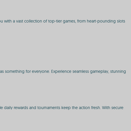
u with a vast collection of top-tier games, from heart-pounding slots
ry has something for everyone. Experience seamless gameplay, stunning
 daily rewards and tournaments keep the action fresh. With secure