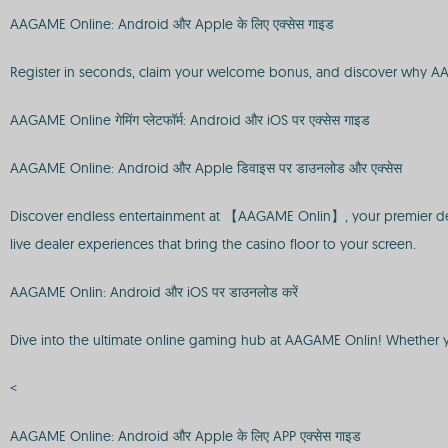
AAGAME Online: Android और Apple के लिए एक्सेस गाइड
Register in seconds, claim your welcome bonus, and discover why AA
AAGAME Online गेमिंग प्लेटफॉर्म: Android और iOS पर एक्सेस गाइड
AAGAME Online: Android और Apple डिवाइस पर डाउनलोड और एक्सेस
Discover endless entertainment at 【AAGAME Onlin】, your premier destina
live dealer experiences that bring the casino floor to your screen.
AAGAME Onlin: Android और iOS पर डाउनलोड करें
Dive into the ultimate online gaming hub at AAGAME Onlin! Whether yo
<
AAGAME Online: Android और Apple के लिए APP एक्सेस गाइड