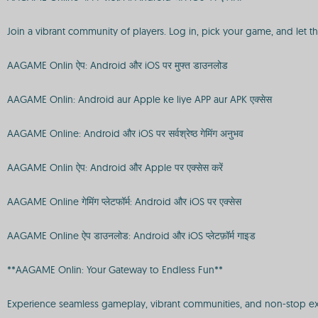
Join a vibrant community of players. Log in, pick your game, and let the
AAGAME Onlin ऐप: Android और iOS पर मुफ्त डाउनलोड
AAGAME Onlin: Android aur Apple ke liye APP aur APK एक्सेस
AAGAME Online: Android और iOS पर सर्वश्रेष्ठ गेमिंग अनुभव
AAGAME Onlin ऐप: Android और Apple पर एक्सेस करें
AAGAME Online गेमिंग प्लेटफॉर्म: Android और iOS पर एक्सेस
AAGAME Online ऐप डाउनलोड: Android और iOS प्लेटफ़ॉर्म गाइड
**AAGAME Onlin: Your Gateway to Endless Fun**
Experience seamless gameplay, vibrant communities, and non-stop ex