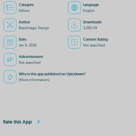
Category
Language
Editors
English
Author
Downloads
Blackmagic Design
3,250,119
Date
Content Rating
Jan 9, 2026
Not specified
Advertisement
Not specified
Why is this app published on Uptodown?
(More information)
Rate this App