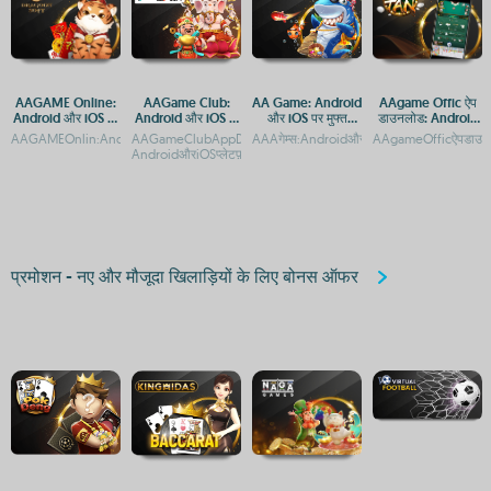
AAGAME Online:
AAGame Club:
AA Game: Android
AAgame Offic ऐप
Android और iOS पर
Android और iOS के
और iOS पर मुफ्त
डाउनलोड: Android
डाउनलोड करें एप्प
लिए ऐप डाउनलोड गाइड
डाउनलोड और एक्सेस
और iOS प्लेटफ़ॉर्म पर
AAGAMEOnlin:AndroidaurApplekeliyeekaasaanaksesAAGAMEOnlin:AndroidaurAp
AAGameClubAppDownloadGuide:Android&iOSPlatformsAAG
AAAगेम्स:AndroidऔरiOSकेलिएमुफ्तगेमिंगऐपAAगे
AAgameOfficऐपडाउनलो
गाइड
एक्सेस गाइड
AndroidऔरiOSप्लेटफ़ॉर
प्रमोशन - नए और मौजूदा खिलाड़ियों के लिए बोनस ऑफर