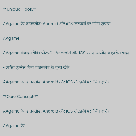
**Unique Hook:**
AAgame ऐप डाउनलोड: Android और iOS प्लेटफॉर्म पर गेमिंग एक्सेस
AAgame
AAgame मोबाइल गेमिंग प्लेटफॉर्म: Android और iOS पर डाउनलोड व एक्सेस गाइड
- त्वरित एक्सेस: बिना डाउनलोड के तुरंत खेलें
AAgame ऐप डाउनलोड: Android और iOS प्लेटफ़ॉर्म पर गेमिंग एक्सेस
**Core Concept:**
AAgame ऐप डाउनलोड: Android और iOS प्लेटफ़ॉर्म पर गेमिंग एक्सेस
AAgame ऐप