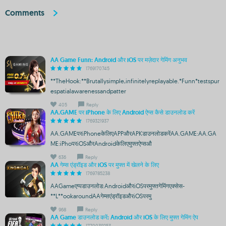
Comments
AA Game Funn: Android और iOS पर मज़ेदार गेमिंग अनुभव
1769170745
**TheHook:**Brutallysimple,infinitelyreplayable.*Funn*testspur
espatialawarenessandpatter
405
Reply
AA.GAME पर iPhone के लिए Android ऐप्स कैसे डाउनलोड करें
1769321937
AA.GAMEपरiPhoneकेलिएAPPऔरAPKडाउनलोडकरेंAA.GAME:AA.GA
ME:iPhoपरiOSऔरAndroidकेलिएमुफ्तऐप्सऔ
636
Reply
AA गेम्स एंड्रॉइड और iOS पर मुफ्त में खेलने के लिए
1769785238
AAGameएप्पडाउनलोड:AndroidऔरiOSपरमुफ्तगेमिंगएक्सेस-
**L**ookaroundAAगेम्सएंड्रॉइडऔरiOSपरमु
968
Reply
AA Game डाउनलोड करें: Android और iOS के लिए मुफ्त गेमिंग ऐप
1770039253