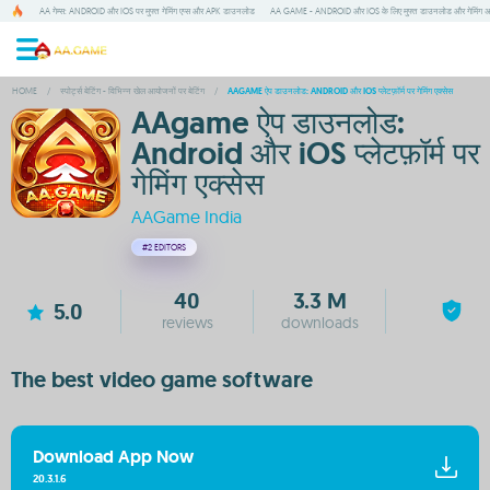
AA गेम्स: ANDROID और IOS पर मुफ्त गेमिंग एप्स और APK डाउनलोड
AA GAME - ANDROID और IOS के लिए मुफ्त डाउनलोड और गेमिंग 
HOME
/
स्पोर्ट्स बेटिंग - विभिन्न खेल आयोजनों पर बेटिंग
/
AAGAME ऐप डाउनलोड: ANDROID और IOS प्लेटफ़ॉर्म पर गेमिंग एक्सेस
AAgame ऐप डाउनलोड:
Android और iOS प्लेटफ़ॉर्म पर
गेमिंग एक्सेस
AAGame India
#2
EDITORS
40
3.3 M
5.0
reviews
downloads
The best video game software
Download App Now
20.3.1.6